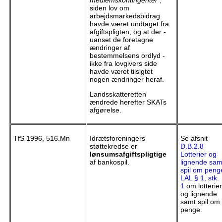
medlemskontingenter",
siden lov om
arbejdsmarkedsbidrag
havde været undtaget fra
afgiftspligten, og at der -
uanset de foretagne
ændringer af
bestemmelsens ordlyd -
ikke fra lovgivers side
havde været tilsigtet
nogen ændringer heraf.
Landsskatteretten
ændrede herefter SKATs
afgørelse.
TfS 1996, 516.Mn
Idrætsforeningers
Se afsnit
støttekredse er
D.B.2.8
lønsumsafgiftspligtige
Lotterier og
af bankospil.
lignende sam
spil om peng
LAL § 1, stk.
1
om lotterier
og lignende
samt spil om
penge.