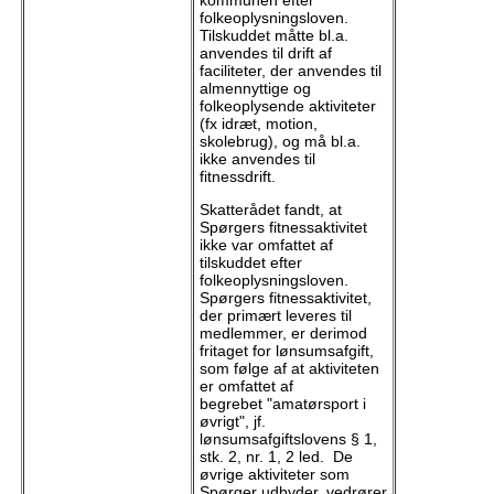
kommunen efter
folkeoplysningsloven.
Tilskuddet måtte bl.a.
anvendes til drift af
faciliteter, der anvendes til
almennyttige og
folkeoplysende aktiviteter
(fx idræt, motion,
skolebrug), og må bl.a.
ikke anvendes til
fitnessdrift.
Skatterådet fandt, at
Spørgers fitnessaktivitet
ikke var omfattet af
tilskuddet efter
folkeoplysningsloven.
Spørgers fitnessaktivitet,
der primært leveres til
medlemmer, er derimod
fritaget for lønsumsafgift,
som følge af at aktiviteten
er omfattet af
begrebet "amatørsport i
øvrigt", jf.
lønsumsafgiftslovens § 1,
stk. 2, nr. 1, 2 led. De
øvrige aktiviteter som
Spørger udbyder, vedrører