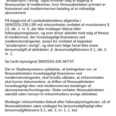
"amatørsport i øvrigt" også omfatter salg af adgang til
fitnesscenter til medlemmer, hvor fitnessaktiviteten primært er
finansieret ved medlemmernes betaling af et månedligt
abonnement.
På baggrund af Landsskatterettens afgørelse i
SKM2024.239.LSR må virksomheder omfattet af momslovens §
13, stk. 1. nr. 5, der ikke modtager tilskud efter
folkeoplysningsloven, og som driver aktivitet med salg af fitness
til medlemmer, der hovedsageligt finansieres ved
medlemskontingenter, anses for omfattet af begrebet
"amatørsport i øvrigt", og skal som følge heraf ikke svare
lønsumsafgift af aktiviteten, jf. lønsumsafgiftslovens § 1, stk. 2,
nr. 1.
Se hertil styresignal SKM2024.436.SKTST.
Det er Skattestyrelsens opfattelse, at betingelsen om, at
fitnessaktiviteten hovedsageligt finansieres ved
medlemskontingenter, skal forstås således, at virksomheden
skal kunne dokumentere, at driften af fitnessaktiviteten
hovedsageligt sker ved medlemmernes betalinger af
abonnementer/kontingenter. Dette omfatter fitnessaktiviteten
særskilt uden hensyn til virksomhedens øvrige aktiviteter.
Modtager virksomheden tilskud efter folkeoplysningsloven, så vil
fitnessaktiviteten være undtaget fra lønsumsafgiftspligt efter
lønsumsafgiftslovens § 1, stk. 2, nr. 1, 1. led.