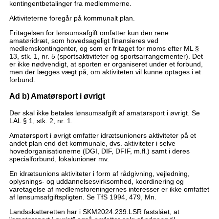
kontingentbetalinger fra medlemmerne.
Aktiviteterne foregår på kommunalt plan.
Fritagelsen for lønsumsafgift omfatter kun den rene
amatøridræt, som hovedsageligt finansieres ved
medlemskontingenter, og som er fritaget for moms efter ML §
13, stk. 1, nr. 5 (sportsaktiviteter og sportsarrangementer). Det
er ikke nødvendigt, at sporten er organiseret under et forbund,
men der lægges vægt på, om aktiviteten vil kunne optages i et
forbund.
Ad b) Amatørsport i øvrigt
Der skal ikke betales lønsumsafgift af amatørsport i øvrigt. Se
LAL § 1, stk. 2, nr. 1.
Amatørsport i øvrigt omfatter idrætsunioners aktiviteter på et
andet plan end det kommunale, dvs. aktiviteter i selve
hovedorganisationerne (DGI, DIF, DFIF, m.fl.) samt i deres
specialforbund, lokalunioner mv.
En idrætsunions aktiviteter i form af rådgivning, vejledning,
oplysnings- og uddannelsesvirksomhed, koordinering og
varetagelse af medlemsforeningernes interesser er ikke omfattet
af lønsumsafgiftspligten. Se TfS 1994, 479, Mn.
Landsskatteretten har i SKM2024.239.LSR fastslået, at