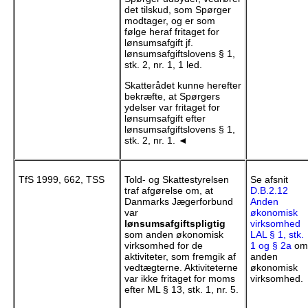
det tilskud, som Spørger
modtager, og er som
følge heraf fritaget for
lønsumsafgift jf.
lønsumsafgiftslovens § 1,
stk. 2, nr. 1, 1 led.
Skatterådet kunne herefter
bekræfte, at Spørgers
ydelser var fritaget for
lønsumsafgift efter
lønsumsafgiftslovens § 1,
stk. 2, nr. 1. ◄
TfS 1999, 662, TSS
Told- og Skattestyrelsen
Se afsnit
traf afgørelse om, at
D.B.2.12
Danmarks Jægerforbund
Anden
var
økonomisk
lønsumsafgiftspligtig
virksomhed
som anden økonomisk
LAL § 1, stk.
virksomhed for de
1 og § 2a
om
aktiviteter, som fremgik af
anden
vedtægterne. Aktiviteterne
økonomisk
var ikke fritaget for moms
virksomhed.
efter ML § 13, stk. 1, nr. 5.