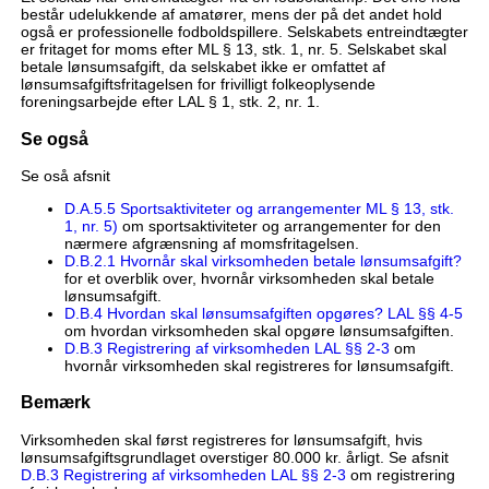
består udelukkende af amatører, mens der på det andet hold
også er professionelle fodboldspillere. Selskabets entreindtægter
er fritaget for moms efter ML § 13, stk. 1, nr. 5. Selskabet skal
betale lønsumsafgift, da selskabet ikke er omfattet af
lønsumsafgiftsfritagelsen for frivilligt folkeoplysende
foreningsarbejde efter LAL § 1, stk. 2, nr. 1.
Se også
Se oså afsnit
D.A.5.5 Sportsaktiviteter og arrangementer ML § 13, stk.
1, nr. 5)
om sportsaktiviteter og arrangementer for den
nærmere afgrænsning af momsfritagelsen.
D.B.2.1 Hvornår skal virksomheden betale lønsumsafgift?
for et overblik over, hvornår virksomheden skal betale
lønsumsafgift.
D.B.4 Hvordan skal lønsumsafgiften opgøres? LAL §§ 4-5
om hvordan virksomheden skal opgøre lønsumsafgiften.
D.B.3 Registrering af virksomheden LAL §§ 2-3
om
hvornår virksomheden skal registreres for lønsumsafgift.
Bemærk
Virksomheden skal først registreres for lønsumsafgift, hvis
lønsumsafgiftsgrundlaget overstiger 80.000 kr. årligt. Se afsnit
D.B.3 Registrering af virksomheden LAL §§ 2-3
om registrering