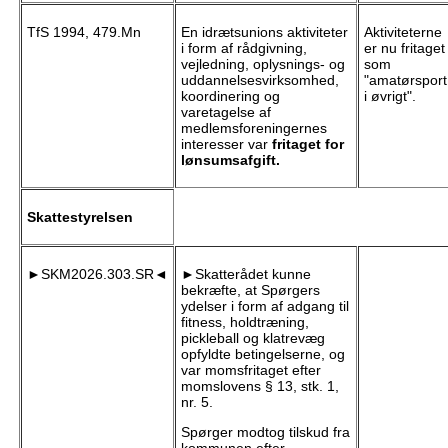
TfS 1994, 479.Mn
En idrætsunions aktiviteter
Aktiviteterne
i form af rådgivning,
er nu fritaget
vejledning, oplysnings- og
som
uddannelsesvirksomhed,
"amatørsport
koordinering og
i øvrigt".
varetagelse af
medlemsforeningernes
interesser var
fritaget for
lønsumsafgift.
Skattestyrelsen
►SKM2026.303.SR◄
►Skatterådet kunne
bekræfte, at Spørgers
ydelser i form af adgang til
fitness, holdtræning,
pickleball og klatrevæg
opfyldte betingelserne, og
var momsfritaget efter
momslovens § 13, stk. 1,
nr. 5.
Spørger modtog tilskud fra