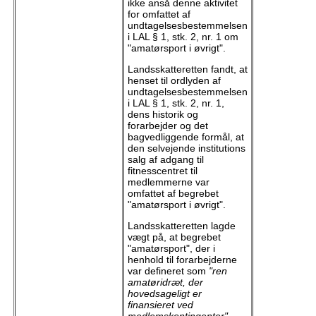
ikke anså denne aktivitet
for omfattet af
undtagelsesbestemmelsen
i LAL § 1, stk. 2, nr. 1 om
"amatørsport i øvrigt".
Landsskatteretten fandt, at
henset til ordlyden af
undtagelsesbestemmelsen
i LAL § 1, stk. 2, nr. 1,
dens historik og
forarbejder og det
bagvedliggende formål, at
den selvejende institutions
salg af adgang til
fitnesscentret til
medlemmerne var
omfattet af begrebet
"amatørsport i øvrigt".
Landsskatteretten lagde
vægt på, at begrebet
"amatørsport", der i
henhold til forarbejderne
var defineret som
"ren
amatøridræt, der
hovedsageligt er
finansieret ved