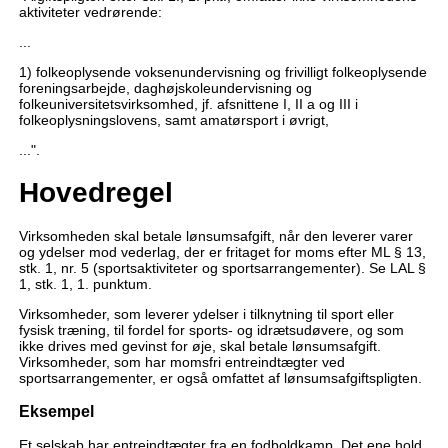
aktiviteter vedrørende:
...
1) folkeoplysende voksenundervisning og frivilligt folkeoplysende
foreningsarbejde, daghøjskoleundervisning og
folkeuniversitetsvirksomhed, jf. afsnittene I, II a og III i
folkeoplysningslovens, samt amatørsport i øvrigt,
...".
Hovedregel
Virksomheden skal betale lønsumsafgift, når den leverer varer
og ydelser mod vederlag, der er fritaget for moms efter ML § 13,
stk. 1, nr. 5 (sportsaktiviteter og sportsarrangementer). Se LAL §
1, stk. 1, 1. punktum.
Virksomheder, som leverer ydelser i tilknytning til sport eller
fysisk træning, til fordel for sports- og idrætsudøvere, og som
ikke drives med gevinst for øje, skal betale lønsumsafgift.
Virksomheder, som har momsfri entreindtægter ved
sportsarrangementer, er også omfattet af lønsumsafgiftspligten.
Eksempel
Et selskab har entreindtægter fra en fodboldkamp. Det ene hold