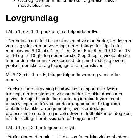
Oversigt over domme, kendelser, afgørelser, SKM-
meddelelser mv.
Lovgrundlag
LAL § 1, stk. 1, 1. punktum, har følgende ordlyd:
"Der betales en afgift til statskassen af virksomheder, der leverer
varer og ydelser mod vederlag, der er fritaget for afgift efter
momslovens § 13, stk. 1, nr. 1, nr. 3, nr. 5 og 6, nr. 10-12, nr. 15
og 16 og nr. 19, jf. dog nedenfor stk. 2 og 3, og af virksomheder
med anden økonomisk virksomhed, der mod vederlag leverer
ydelser, der ikke er afgiftspligtige efter momsloven. ..."
ML § 13, stk. 1, nr. 5, fritager følgende varer og ydelser for
moms:
"Ydelser i nær tilknytning til udøvelsen af sport eller fysisk
træning, der præsteres af virksomheder, der ikke drives med
gevinst for øje, til fordel for sports- og idrætsudøvere samt
opkrævning af entré ved sportsarrangementer. Fritagelsen
omfatter dog ikke arrangementer, hvor der deltager
professionelle sports- og idrætsudøvere, fodboldkampe dog kun,
når der deltager professionelle på begge hold."
LAL § 1, stk. 2, har følgende ordlyd:
"Afgiftspligten efter stk. 1., 1. pkt., omfatter ikke virksomhedens