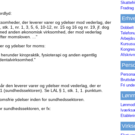
Skattefr
Fradrag 
ordlyd:
Erhve
virksomheder, der leverer varer og ydelser mod vederlag, der
 stk. 1, nr. 1, 3, 5, 6, 10-12, nr. 15 og 16 og nr. 19, jf. dog
Dobbelt
r med anden økonomisk virksomhed, der mod vederlag
Telefonu
 efter momsloven. ..."
Arbejds
Kursusu
arer og ydelser for moms:
Kongres-
Afskrivn
erunder kiropraktik, fysioterapi og anden egentlig
dentalvirksomhed."
Pers
Persona
Bruttol
Fri unde
år den leverer varer og ydelser mod vederlag, der er
r. 1 (sundhedssektoren). Se LAL § 1, stk. 1, 1. punktum.
Lønm
momsfrie ydelser inden for sundhedssektoren.
Lønmodt
or sundhedssektoren, er fx:
Iværksæ
Etabler
Virk