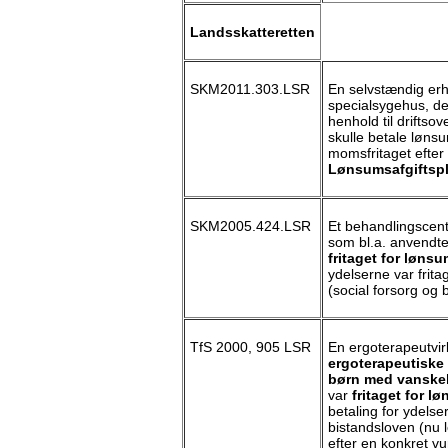
Landsskatteretten
SKM2011.303.LSR
En selvstændig erh
specialsygehus, de
henhold til drifts
skulle betale løns
momsfritaget efter 
Lønsumsafgiftspl
SKM2005.424.LSR
Et behandlingscent
som bl.a. anvendte
fritaget for lønsu
ydelserne var frita
(social forsorg og 
TfS 2000, 905 LSR
En ergoterapeutvir
ergoterapeutiske
børn med vanskel
var
fritaget for l
betaling for ydelse
bistandsloven (nu l
efter en konkret v