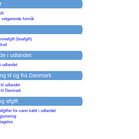
r
ift
l velgørende formål
rveafgift (boafgift)
skud
de i udlandet
i udlandet
ing til og fra Danmark
 til udlandet
 til Danmark
og afgift
afgifter for varer købt i udlandet
istrering
tagelse