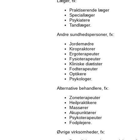
Læger, fx:
Praktiserende læger
Speciallæger
Psykiatere
Tandlæger.
Andre sundhedspersoner, fx:
Jordemødre
Kiropraktorer
Ergoterapeuter
Fysioterapeuter
Kliniske diætister
Fodterapeuter
Optikere
Psykologer.
Alternative behandlere, fx:
Zoneterapeuter
Heilpraktikere
Massører
Akupunktører
Psykoterapeuter
Fodplejere.
Øvrige virksomheder, fx: