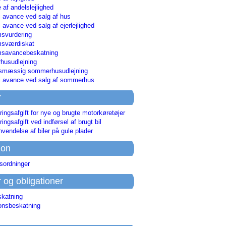
 af andelslejlighed
i avance ved salg af hus
i avance ved salg af ejerlejlighed
svurdering
msværdiskat
savancebeskatning
usudlejning
smæssig sommerhusudlejning
ri avance ved salg af sommerhus
r
ringsafgift for nye og brugte motorkøretøjer
ringsafgift ved indførsel af brugt bil
nvendelse af biler på gule plader
ion
sordninger
r og obligationer
skatning
ionsbeskatning