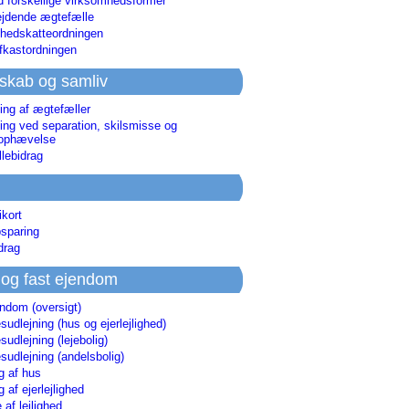
d forskellige virksomhedsformer
jdende ægtefælle
hedskatteordningen
afkastordningen
skab og samliv
ing af ægtefæller
ing ved separation, skilsmisse og
sophævelse
lebidrag
ikort
sparing
drag
 og fast ejendom
endom (oversigt)
udlejning (hus og ejerlejlighed)
udlejning (lejebolig)
udlejning (andelsbolig)
g af hus
g af ejerlejlighed
 af lejlighed