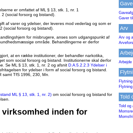
Gave
erne er omfattet af ML § 13, stk. 1, nr. 1
Gaveafg
 2 (social forsorg og bistand).
Gaver ti
ft af varer og ydelser, der leveres mod vederlag og som er
Arv
 2 (social forsorg og bistand).
ehandlingshjem for misbrugere, anses som udgangspunkt af
Arv og a
 sundhedsmæssige område. Behandlingerne er derfor
Arvefor
Arbej
jort, at en række institutioner, der behandler narkotika,
t som social forsorg og bistand. Institutionerne skal derfor
Arbejde 
e. Se ML § 13, stk. 1, nr. 2 og afsnit
D.A.5.2.2.3 Ydelser i
itagelsen for ydelser i form af social forsorg og bistand.
Flytn
 samt TfS 1996, 230, Mn.
Flytning
Flytning
stand ML § 13, stk. 1, nr. 2)
om social forsorg og bistand for
Told 
lsen.
Told og 
g virksomhed inden for
Momsreg
Momsfri