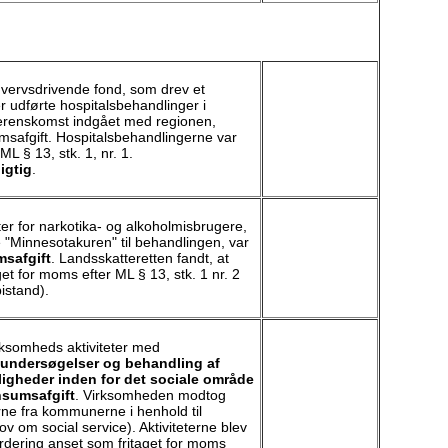
vervsdrivende fond, som drev et
r udførte hospitalsbehandlinger i
overenskomst indgået med regionen,
umsafgift. Hospitalsbehandlingerne var
ML § 13, stk. 1, nr. 1.
igtig
.
er for narkotika- og alkoholmisbrugere,
 "Minnesotakuren" til behandlingen, var
msafgift
. Landsskatteretten fandt, at
get for moms efter ML § 13, stk. 1 nr. 2
bistand).
ksomheds aktiviteter med
 undersøgelser og behandling af
igheder inden for det sociale område
ønsumsafgift
. Virksomheden modtog
rne fra kommunerne i henhold til
ov om social service). Aktiviteterne blev
urdering anset som fritaget for moms