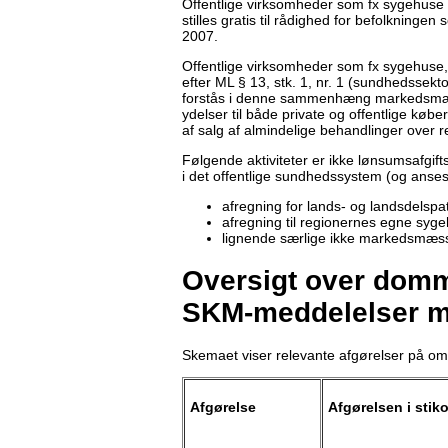
Offentlige virksomheder som fx sygehuse s
stilles gratis til rådighed for befolkninge
2007.
Offentlige virksomheder som fx sygehuse, 
efter ML § 13, stk. 1, nr. 1 (sundhedssekt
forstås i denne sammenhæng markedsmæssi
ydelser til både private og offentlige købe
af salg af almindelige behandlinger over
Følgende aktiviteter er ikke lønsumsafgifts
i det offentlige sundhedssystem (og anses
afregning for lands- og landsdelspa
afregning til regionernes egne syg
lignende særlige ikke markedsmæssi
Oversigt over domme
SKM-meddelelser m
Skemaet viser relevante afgørelser på om
Afgørelse
Afgørelsen i stik