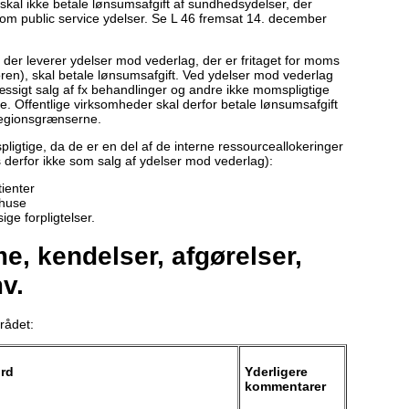
kal ikke betale lønsumsafgift af sundhedsydelser, der
n som public service ydelser. Se L 46 fremsat 14. december
der leverer ydelser mod vederlag, der er fritaget for moms
oren), skal betale lønsumsafgift. Ved ydelser mod vederlag
gt salg af fx behandlinger og andre ikke momspligtige
re. Offentlige virksomheder skal derfor betale lønsumsafgift
 regionsgrænserne.
pligtige, da de er en del af de interne ressourceallokeringer
 derfor ikke som salg af ydelser mod vederlag):
tienter
ehuse
ge forpligtelser.
, kendelser, afgørelser,
v.
rådet:
ord
Yderligere
kommentarer