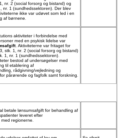
1, nr. 2 (social forsorg og bistand) og
1, nr. 1 (sundhedssektoren). Der blev
tiviteterne ikke var udøvet som led i en
g af børnene.
tutions aktiviteter i forbindelse med
rsoner med en psykisk lidelse var
msafgift
. Aktiviteterne var fritaget for
 stk. 1, nr. 2 (social forsorg og bistand)
k. 1, nr. 1 (sundhedssektoren).
viteter bestod af undersøgelser med
g til etablering af
dling, rådgivning/vejledning og
or pårørende og fagfolk samt forskning.
kal betale lønsumsafgift for behandling af
patienter leveret efter
t med regionerne.
ede ydelser omfattet af lov om
Se afsnit