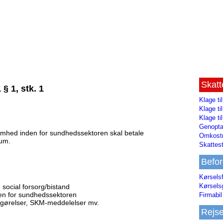
Skat
 1, stk. 1
Klage ti
Klage t
Klage ti
Genopta
somhed inden for sundhedssektoren skal betale
Omkostn
tum.
Skattest
Befor
Kørsels
Kørsels
social forsorg/bistand
den for sundhedssektoren
Firmabil 
fgørelser, SKM-meddelelser mv.
Rejs