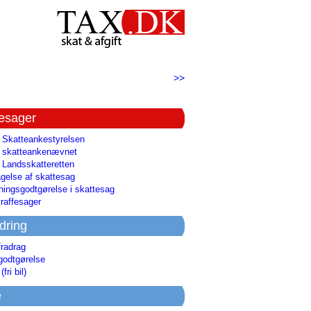
>>
tesager
l Skatteankestyrelsen
il skatteankenævnet
l Landsskatteretten
gelse af skattesag
ingsgodtgørelse i skattesag
raffesager
dring
fradrag
godtgørelse
(fri bil)
e