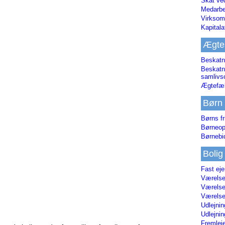
Skat ve
Medarbe
Virksom
Kapital
Ægte
Beskatn
Beskatn
samliv
Ægtefæl
Børn
Børns fr
Børneop
Børnebi
Bolig
Fast ej
Værelses
Værelses
Værelses
Udlejnin
Udlejnin
Fremleje