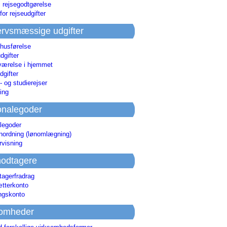
i rejsegodtgørelse
for rejseudgifter
rvsmæssige udgifter
 husførelse
dgifter
værelse i hjemmet
dgifter
 og studierejser
ing
onalegoder
legoder
ønordning (lønomlægning)
rvisning
odtagere
agerfradrag
tterkonto
ingskonto
somheder