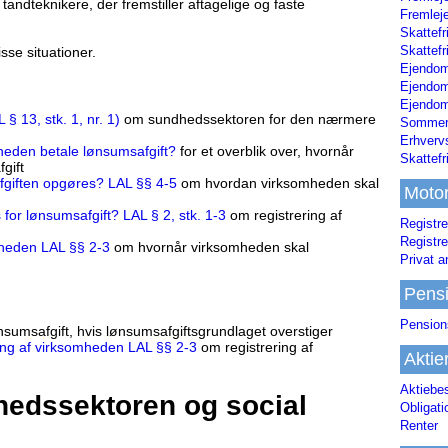
tandteknikere, der fremstiller aftagelige og faste
Fremleje
Skattefr
Skattefr
sse situationer.
Ejendom
Ejendo
Ejendom
 13, stk. 1, nr. 1)
om sundhedssektoren for den nærmere
Sommerh
Erhverv
heden betale lønsumsafgift?
for et overblik over, hvornår
Skattef
gift
fgiften opgøres? LAL §§ 4-5
om hvordan virksomheden skal
Moto
 for lønsumsafgift? LAL § 2, stk. 1-3
om registrering af
Registre
Registre
mheden LAL §§ 2-3
om hvornår virksomheden skal
Privat a
Pens
Pension
nsumsafgift, hvis lønsumsafgiftsgrundlaget overstiger
ing af virksomheden LAL §§ 2-3
om registrering af
Aktie
Aktiebe
hedssektoren og social
Obligat
Renter