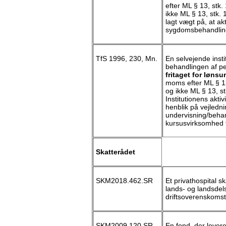
efter ML § 13, stk. 
ikke ML § 13, stk. 
lagt vægt på, at ak
sygdomsbehandlin
TfS 1996, 230, Mn.
En selvejende insti
behandlingen af pe
fritaget for lønsu
moms efter ML § 13,
og ikke ML § 13, st
Institutionens akti
henblik på vejlednin
undervisning/behan
kursusvirksomhed f
Skatterådet
SKM2018.462.SR
Et privathospital s
lands- og landsdels
driftsoverenskoms
SKM2009.120.SR
En fond, der lever