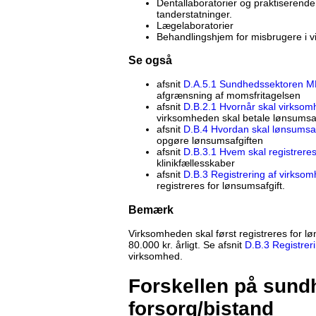
Dentallaboratorier og praktiserende 
tanderstatninger.
Lægelaboratorier
Behandlingshjem for misbrugere i vi
Se også
afsnit
D.A.5.1 Sundhedssektoren ML §
afgrænsning af momsfritagelsen
afsnit
D.B.2.1 Hvornår skal virksom
virksomheden skal betale lønsumsaf
afsnit
D.B.4 Hvordan skal lønsumsa
opgøre lønsumsafgiften
afsnit
D.B.3.1 Hvem skal registreres
klinikfællesskaber
afsnit
D.B.3 Registrering af virkso
registreres for lønsumsafgift.
Bemærk
Virksomheden skal først registreres for lø
80.000 kr. årligt. Se afsnit
D.B.3 Registrer
virksomhed.
Forskellen på sund
forsorg/bistand