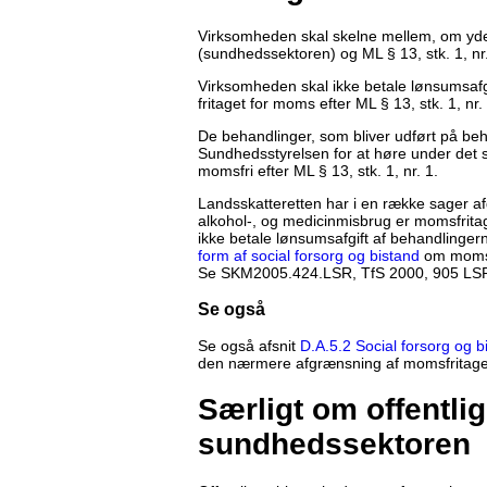
Virksomheden skal skelne mellem, om ydels
(sundhedssektoren) og ML § 13, stk. 1, nr.
Virksomheden skal ikke betale lønsumsafgi
fritaget for moms efter ML § 13, stk. 1, nr.
De behandlinger, som bliver udført på b
Sundhedsstyrelsen for at høre under det
momsfri efter ML § 13, stk. 1, nr. 1.
Landsskatteretten har i en række sager afg
alkohol-, og medicinmisbrug er momsfritage
ikke betale lønsumsafgift af behandlingern
form af social forsorg og bistand
om momsfr
Se SKM2005.424.LSR, TfS 2000, 905 LSR
Se også
Se også afsnit
D.A.5.2 Social forsorg og bi
den nærmere afgrænsning af momsfritage
Særligt om offentli
sundhedssektoren