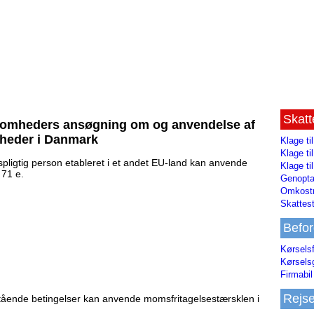
Skat
ksomheders ansøgning om og anvendelse af
heder i Danmark
Klage ti
Klage t
spligtig person etableret i et andet EU-land kan anvende
Klage ti
 71 e.
Genopta
Omkostn
Skattest
Befor
Kørsels
Kørsels
Firmabil 
Rejs
nstående betingelser kan anvende momsfritagelsestærsklen i