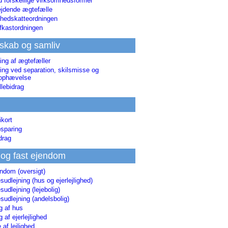
d forskellige virksomhedsformer
jdende ægtefælle
hedskatteordningen
afkastordningen
skab og samliv
ing af ægtefæller
ing ved separation, skilsmisse og
sophævelse
lebidrag
ikort
sparing
drag
 og fast ejendom
endom (oversigt)
udlejning (hus og ejerlejlighed)
udlejning (lejebolig)
udlejning (andelsbolig)
g af hus
g af ejerlejlighed
 af lejlighed