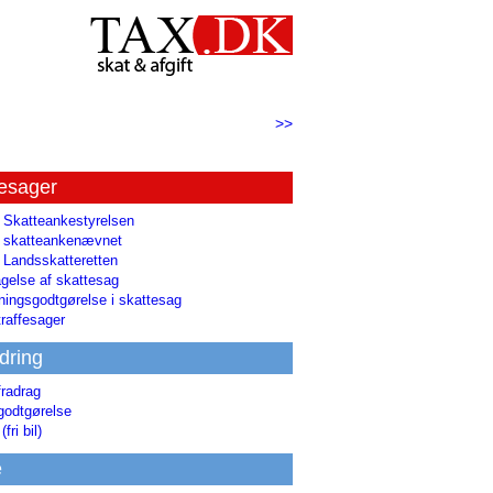
>>
tesager
l Skatteankestyrelsen
il skatteankenævnet
l Landsskatteretten
gelse af skattesag
ingsgodtgørelse i skattesag
raffesager
dring
fradrag
godtgørelse
(fri bil)
e