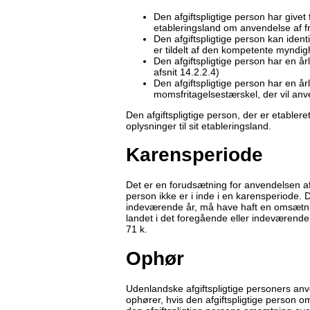
Den afgiftspligtige person har give
etableringsland om anvendelse af f
Den afgiftspligtige person kan ident
er tildelt af den kompetente myndigh
Den afgiftspligtige person har en å
afsnit 14.2.2.4)
Den afgiftspligtige person har en år
momsfritagelsestærskel, der vil anv
Den afgiftspligtige person, der er etablere
oplysninger til sit etableringsland.
Karensperiode
Det er en forudsætning for anvendelsen af
person ikke er i inde i en karensperiode. 
indeværende år, må have haft en omsætni
landet i det foregående eller indeværende
71 k.
Ophør
Udenlandske afgiftspligtige personers an
ophører, hvis den afgiftspligtige person o