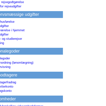
i rejsegodtgørelse
for rejseudgifter
rvsmæssige udgifter
 husførelse
dgifter
værelse i hjemmet
dgifter
 og studierejser
ing
onalegoder
legoder
ønordning (lønomlægning)
rvisning
odtagere
agerfradrag
tterkonto
ingskonto
somheder