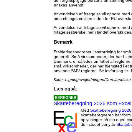
den afgiftspligtige persons omsætning over
ønskes anvendt.
Anvendelsen af fritagelse vil ophøre med a
omsætningstærsklen inden for EU overskrid
Anvendelsen af fritagelse vil ophøre med a
fritagelsestærskel her i landet overskrides
Bemærk
Etableringsbegrebet i særordning for sm
generelt. Små virksomheder, der har hjemst
Danmark, er således omfattet af reglerne
små virksomheder, der har hjemsted i et t
anvende SMV-reglerne. Se lovforslag nr. 1
Kilde: Ligningsvejledningen/Den Juridiske
Læs også:
BEREGNER
Skatteberegning 2026 som Excel
Med
Skatteberegning 2026
skatteberegneren har form 
oplysninger på din egen co
du i stedet benytte
Skatteb