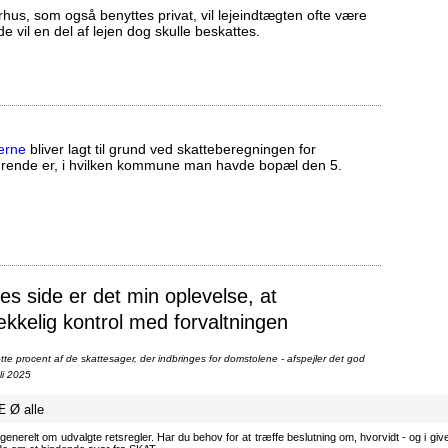
us, som også benyttes privat, vil lejeindtægten ofte være
ælde vil en del af lejen dog skulle beskattes.
erne
bliver lagt til grund ved skatteberegningen for
ørende er, i hvilken kommune man havde bopæl den 5.
 side er det min oplevelse, at
ækkelig kontrol med forvaltningen
te procent af de skattesager, der indbringes for domstolene - afspejler det god
li 2025
Æ
Ø
alle
generelt om udvalgte retsregler. Har du behov for at træffe beslutning om, hvorvidt - og i givet