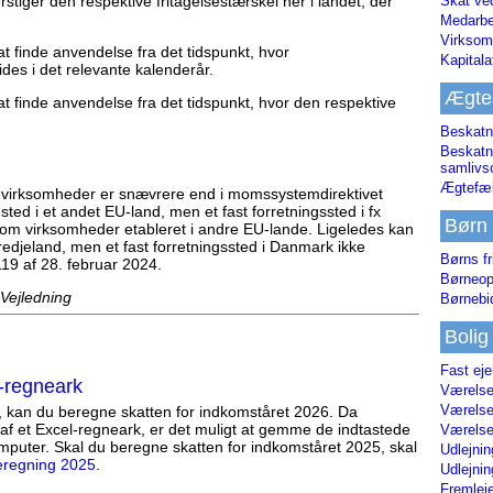
stiger den respektive fritagelsestærskel her i landet, der
Skat ve
Medarbe
Virksom
t finde anvendelse fra det tidspunkt, hvor
Kapital
es i det relevante kalenderår.
Ægte
t finde anvendelse fra det tidspunkt, hvor den respektive
.
Beskatn
Beskatn
samliv
Ægtefæl
å virksomheder er snævrere end i momssystemdirektivet
ed i et andet EU-land, men et fast forretningssted i fx
Børn
 om virksomheder etableret i andre EU-lande. Ligeledes kan
redjeland, men et fast forretningssted i Danmark ikke
Børns fr
19 af 28. februar 2024.
Børneop
 Vejledning
Børnebi
Bolig
Fast ej
-regneark
Værelses
Værelses
, kan du beregne skatten for indkomståret 2026. Da
af et Excel-regneark, er det muligt at gemme de indtastede
Værelses
mputer. Skal du beregne skatten for indkomståret 2025, skal
Udlejnin
eregning 2025
.
Udlejnin
Fremleje