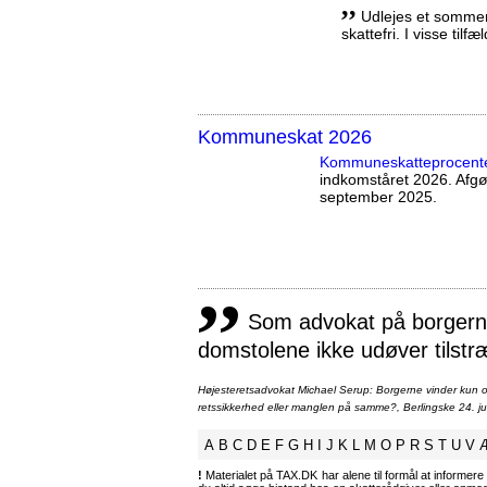
,,
Udlejes et sommerh
skattefri. I visse tilf
Kommuneskat 2026
Kommuneskatte­procent
indkomståret 2026. Afg
september 2025.
,,
Som advokat på borgernes
domstolene ikke udøver tilstr
Højesteretsadvokat Michael Serup: Borgerne vinder kun ot
retssikkerhed eller manglen på samme?, Berlingske 24. ju
A
B
C
D
E
F
G
H
I
J
K
L
M
O
P
R
S
T
U
V
!
Materialet på TAX.DK har alene til formål at informere 