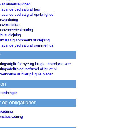
 af andelslejlighed
i avance ved salg af hus
i avance ved salg af ejerlejlighed
svurdering
msværdiskat
savancebeskatning
usudlejning
smæssig sommerhusudlejning
ri avance ved salg af sommerhus
r
ringsafgift for nye og brugte motorkøretøjer
ringsafgift ved indførsel af brugt bil
nvendelse af biler på gule plader
ion
sordninger
r og obligationer
skatning
ionsbeskatning