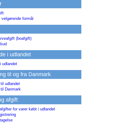
r
ift
l velgørende formål
rveafgift (boafgift)
skud
de i udlandet
i udlandet
ing til og fra Danmark
 til udlandet
 til Danmark
og afgift
afgifter for varer købt i udlandet
istrering
tagelse