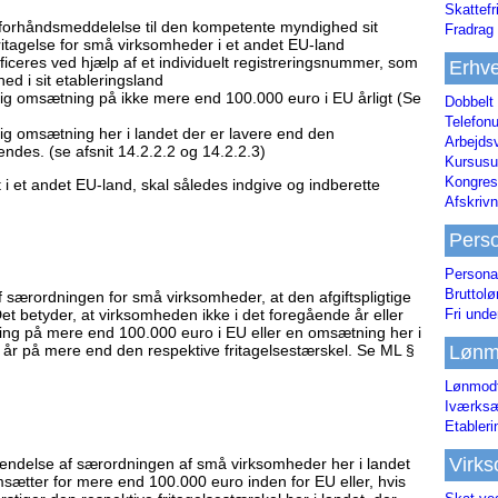
Skattefr
t forhåndsmeddelelse til den kompetente myndighed sit
Fradrag 
ritagelse for små virksomheder i et andet EU-land
ificeres ved hjælp af et individuelt registreringsnummer, som
Erhve
ed i sit etableringsland
rlig omsætning på ikke mere end 100.000 euro i EU årligt (Se
Dobbelt
Telefonu
lig omsætning her i landet der er lavere end den
Arbejds
endes. (se afsnit 14.2.2.2 og 14.2.2.3)
Kursusu
Kongres-
t i et andet EU-land, skal således indgive og indberette
Afskrivn
Pers
Persona
Bruttol
 særordningen for små virksomheder, at den afgiftspligtige
Fri unde
Det betyder, at virksomheden ikke i det foregående år eller
ng på mere end 100.000 euro i EU eller en omsætning her i
Lønm
 år på mere end den respektive fritagelsestærskel. Se ML §
Lønmodt
Iværksæ
Etabler
Virk
vendelse af særordningen af små virksomheder her i landet
msætter for mere end 100.000 euro inden for EU eller, hvis