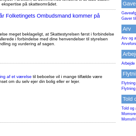
Gave
ekspertise på skatteområdet.
Gaveafg
, når Folketingets Ombudsmand kommer på
Gaver ti
Arv
else meget beklageligt, at Skattestyrelsen først i forbindelse
Arv og a
llerede i forbindelse med dine henvendelser til styrelsen
ndling og vurdering af sagen.
Arvefor
Arbej
Arbejde 
Flytn
ing af et værelse
til beboelse vil i mange tilfælde være
set om du selv ejer din bolig eller er lejer.
Flytning
Flytning
Told 
Told og 
Momsreg
Momsfri