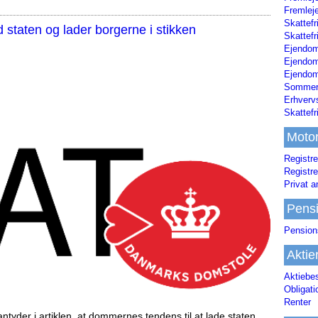
Fremleje
Skattefr
staten og lader borgerne i stikken
Skattefr
Ejendom
Ejendo
Ejendom
Sommerh
Erhverv
Skattef
Moto
Registre
Registre
Privat a
Pens
Pension
Aktie
Aktiebe
Obligat
Renter
tyder i artiklen, at dommernes tendens til at lade staten