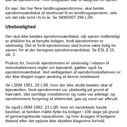
En ejer, der har flere landbrugsejendomme, skal betale
ejendomsværdiskat af stuehuset til en landbrugsejendom, selv
om det står tomt i fx to år. Se SKM2007.396.LSR.
Ubeboelighed
Der skal ikke betales ejendomsværdiskat, når ejeren midlertidigt
er afskåret fra at benytte boligen, fordi ejendommen er
ubeboelig. Det er fordi ejendommen skal kunne være bolig for
ejeren, for at der beregnes ejendomsværdiskat. Se ESL § 15,
stk. 2.
Praksis for, hvornår ejendommen er ubeboelig i relation til
statsskattelovens regler om lejeværdi, gælder også for
ejendomsværdiskat. Ved vedtagelsen af ejendomsskatteloven er
der ikke tilsigtet nogen ændring af denne retstilstand.
Se LSRM 1981, 20 LSR, hvor der ikke skulle betales skat af
lejeværdien, fordi ejendommen var ubeboelig på grund af
hærværk, idet samtlige installationer og ruder var ødelagt, og
ejendommens forsyning af elektricitet, gas og vand var afbrudt.
Se også LSRM 1982, 23 LSR, hvor en vandskade havde
bevirket, at familien måtte flytte fra boligen i 106 dage på grund
af gennemgribende reparationer, og hvor årsagen til boligens
tilstand efter det oplyste ikke skyldtes klagerens forhold.