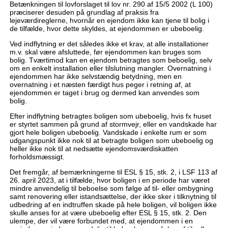
Betænkningen til lovforslaget til lov nr. 290 af 15/5 2002 (L 100)
præciserer desuden på grundlag af praksis fra
lejeværdireglerne, hvornår en ejendom ikke kan tjene til bolig i
de tilfælde, hvor dette skyldes, at ejendommen er ubeboelig.
Ved indflytning er det således ikke et krav, at alle installationer
m.v. skal være afsluttede, før ejendommen kan bruges som
bolig. Tværtimod kan en ejendom betragtes som beboelig, selv
om en enkelt installation eller tilslutning mangler. Overnatning i
ejendommen har ikke selvstændig betydning, men en
overnatning i et næsten færdigt hus peger i retning af, at
ejendommen er taget i brug og dermed kan anvendes som
bolig.
Efter indflytning betragtes boligen som ubeboelig, hvis fx huset
er styrtet sammen på grund af stormvejr, eller en vandskade har
gjort hele boligen ubeboelig. Vandskade i enkelte rum er som
udgangspunkt ikke nok til at betragte boligen som ubeboelig og
heller ikke nok til at nedsætte ejendomsværdiskatten
forholdsmæssigt.
Det fremgår, af bemærkningerne til ESL § 15, stk. 2, i LSF 113 af
26. april 2023, at i tilfælde, hvor boligen i en periode har været
mindre anvendelig til beboelse som følge af til- eller ombygning
samt renovering eller istandsættelse, der ikke sker i tilknytning til
udbedring af en indtruffen skade på hele boligen, vil boligen ikke
skulle anses for at være ubeboelig efter ESL § 15, stk. 2. Den
ulempe, der vil være forbundet med, at ejendommen i en