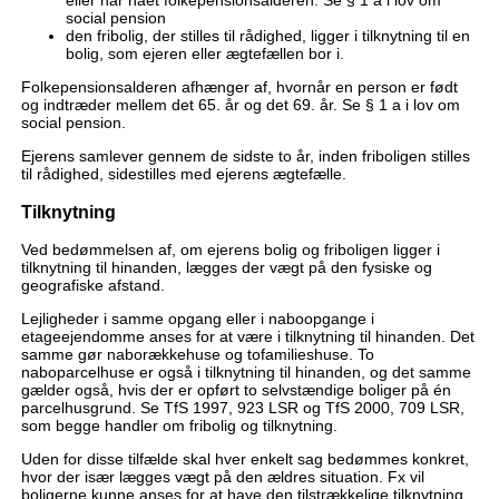
eller har nået folkepensionsalderen. Se § 1 a i lov om
social pension
den fribolig, der stilles til rådighed, ligger i tilknytning til en
bolig, som ejeren eller ægtefællen bor i.
Folkepensionsalderen afhænger af, hvornår en person er født
og indtræder mellem det 65. år og det 69. år. Se § 1 a i lov om
social pension.
Ejerens samlever gennem de sidste to år, inden friboligen stilles
til rådighed, sidestilles med ejerens ægtefælle.
Tilknytning
Ved bedømmelsen af, om ejerens bolig og friboligen ligger i
tilknytning til hinanden, lægges der vægt på den fysiske og
geografiske afstand.
Lejligheder i samme opgang eller i naboopgange i
etageejendomme anses for at være i tilknytning til hinanden. Det
samme gør naborækkehuse og tofamilieshuse. To
naboparcelhuse er også i tilknytning til hinanden, og det samme
gælder også, hvis der er opført to selvstændige boliger på én
parcelhusgrund. Se TfS 1997, 923 LSR og TfS 2000, 709 LSR,
som begge handler om fribolig og tilknytning.
Uden for disse tilfælde skal hver enkelt sag bedømmes konkret,
hvor der især lægges vægt på den ældres situation. Fx vil
boligerne kunne anses for at have den tilstrækkelige tilknytning,