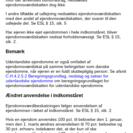
hvor der anvendes bundfradrag, nedsættes
ejendomsværdiskatten dog ikke.
I andre tilfælde af udlejning nedsættes ejendomsværdiskatten
med den andel af ejendomsværdiskatten, der svarer til den
udlejede del. Se ESL § 15, stk. 5
Har ejeren ikke ejet ejendommen i hele indkomståret, bliver
ejendomsværdiskatten nedsat forholdsmæssigt. Se ESL § 15,
stk. 2.
Bemærk
Udenlandske ejendomme er også omfattet af
ejendomsværdiskat på samme betingelser som danske
ejendomme, når ejeren er en fuldt skattepligtig person. Se afsnit
C.H.4.2.5.2 Beregningsgrundlag, nedslag og satser for
udenlandske ejendomme
om beregningsgrundlaget for
ejendomsværdiskatten for udenlandske ejendomme.
Ændret anvendelse i indkomståret
Ejendomsværdibeskatningen følger anvendelsen af
ejendommen i løbet af indkomståret. Se ESL § 15, stk. 2.
Hvis en ejendom anvendes 100 pct. til beboelse den 1. januar,
men den 1. marts ændres anvendelsen til 70 pct. beboelse og
30 pct. erhverv, indebærer det, at der kun vil ske