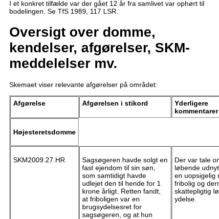
I et konkret tilfælde var der gået 12 år fra samlivet var ophørt til
bodelingen. Se TfS 1989, 117 LSR.
Oversigt over domme,
kendelser, afgørelser, SKM-
meddelelser mv.
Skemaet viser relevante afgørelser på området:
Afgørelse
Afgørelsen i stikord
Yderligere
kommentarer
Højesteretsdomme
SKM2009.27.HR
Sagsøgeren havde solgt en
Der var tale 
fast ejendom til sin søn,
løbende udnyt
som samtidigt havde
en uopsigelig re
udlejet den til hende for 1
fribolig og de
krone årligt. Retten fandt,
skattepligtig 
at friboligen var en
ydelse.
brugsydelsesret for
sagsøgeren, og at hun