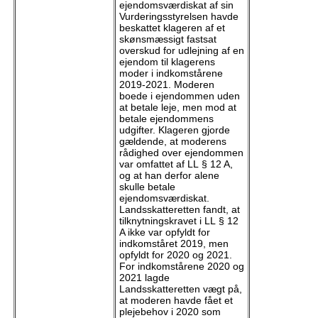
ejendomsværdiskat af sin
Vurderingsstyrelsen havde
beskattet klageren af et
skønsmæssigt fastsat
overskud for udlejning af en
ejendom til klagerens
moder i indkomstårene
2019-2021. Moderen
boede i ejendommen uden
at betale leje, men mod at
betale ejendommens
udgifter. Klageren gjorde
gældende, at moderens
rådighed over ejendommen
var omfattet af LL § 12 A,
og at han derfor alene
skulle betale
ejendomsværdiskat.
Landsskatteretten fandt, at
tilknytningskravet i LL § 12
A ikke var opfyldt for
indkomståret 2019, men
opfyldt for 2020 og 2021.
For indkomstårene 2020 og
2021 lagde
Landsskatteretten vægt på,
at moderen havde fået et
plejebehov i 2020 som