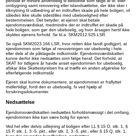
periode er mindre anvendelig til beboelse som følge af til- eller
ombygning samt renovering eller istandsættelse, der ikke sker i
tilknytning til udbedring af en indtruffen skade på hele boligen, vil
således ikke skulle sidestilles med ubeboelighed efter
bestemmelsen. Det betyder, at ejeren skal betale
ejendomsværdiskat, medmindre der er indtruffet en skade på
hele boligen, som gør den ubeboelig, og hvor årsagen hertil ikke
skyldes ejerens forhold. Se bl.a. SKM2012.525.LSR.
Se også SKM2023.166.LSR, hvor retten ikke fandt godtgjort, at
ejendommen som følge af renoveringen var ubeboelig i hele
eller dele af de påklagede indkomstår. Ejendomsværdiskatten
kunne derfor ikke nedsættes som følge heraf. Det forhold, at
SKAT for tidligere år havde anset ejendommen for ubeboelig,
afskar ikke Skattestyrelsen fra at træffe en anden afgørelse for
efterfølgende indkomstår.
Ejeren skal kunne dokumentere, at ejendommen er fraflyttet
midlertidigt, fordi den er ubeboelig, fx ved hjælp af
forsikringsdokumenter.
Nedsættelse
Ejendomsværdiskatten nedsættes forholdsmæssigt i det omfang,
ejendommen ikke kan være bolig for ejeren.
Ved hel eller delvis udlejning af boligen efter LL § 15 O, stk. 1, §
15 P, stk. 1, 3.-5. pkt., eller stk. 2, 3.-5. pkt., eller § 15 Q, stk. 1,