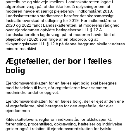
parcelhuse og sideveje imellem. Landsskatteretten lagde i
afgørelsen vægt på, at der ikke forelå oplysninger om, at
moderen havde et særligt plejebehov i indkomståret 2019.
Landsskatteretten stadfæstede herefter det skønsmæssigt
fastsatte overskud af udlejning for 2019. For indkomstårene
2020 og 2021 fandt Landsskatteretten, at moderens rådighed
over ejendommen opfyldte betingelserne i LL § 12 A.
Landsskatteretten lagde vægt på, at moderen havde fået et
plejebehov i 2020 som følge af en blodprop, og at
tilknytningskravet i LL § 12 A på denne baggrund skulle vurderes
mindre restriktivt.
Ægtefæller, der bor i fælles
bolig
Ejendomsværdiskatten for en fælles ejet bolig skal beregnes
med halvdelen til hver, når ægtefællerne lever sammen,
medmindre andet er opgivet.
Ejendomsværdiskatten for en fælles bolig, der er ejet af den ene
af ægtefællerne, skal beregnes for den ægtefælle, der ejer
ejendommen.
Kildeskattelovens regler om indkomstår, forfaldstidspunkt,
forrentning, procenttillæg, opkrævning, hæftelser og inddrivelse
gælder også i relation til ejendomsværdiskatten for fysiske