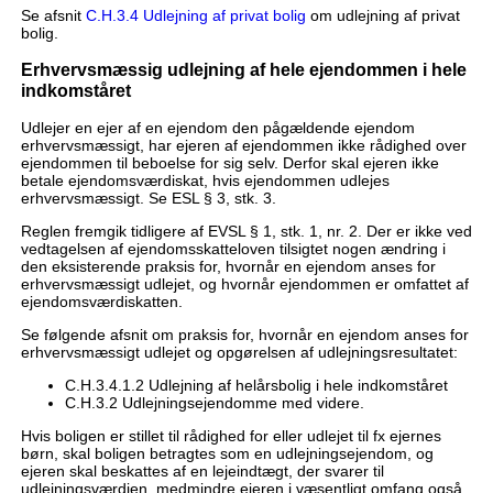
Se afsnit
C.H.3.4 Udlejning af privat bolig
om udlejning af privat
bolig.
Erhvervsmæssig udlejning af hele ejendommen i hele
indkomståret
Udlejer en ejer af en ejendom den pågældende ejendom
erhvervsmæssigt, har ejeren af ejendommen ikke rådighed over
ejendommen til beboelse for sig selv. Derfor skal ejeren ikke
betale ejendomsværdiskat, hvis ejendommen udlejes
erhvervsmæssigt. Se ESL § 3, stk. 3.
Reglen fremgik tidligere af EVSL § 1, stk. 1, nr. 2. Der er ikke ved
vedtagelsen af ejendomsskatteloven tilsigtet nogen ændring i
den eksisterende praksis for, hvornår en ejendom anses for
erhvervsmæssigt udlejet, og hvornår ejendommen er omfattet af
ejendomsværdiskatten.
Se følgende afsnit om praksis for, hvornår en ejendom anses for
erhvervsmæssigt udlejet og opgørelsen af udlejningsresultatet:
C.H.3.4.1.2 Udlejning af helårsbolig i hele indkomståret
C.H.3.2 Udlejningsejendomme med videre.
Hvis boligen er stillet til rådighed for eller udlejet til fx ejernes
børn, skal boligen betragtes som en udlejningsejendom, og
ejeren skal beskattes af en lejeindtægt, der svarer til
udlejningsværdien, medmindre ejeren i væsentligt omfang også