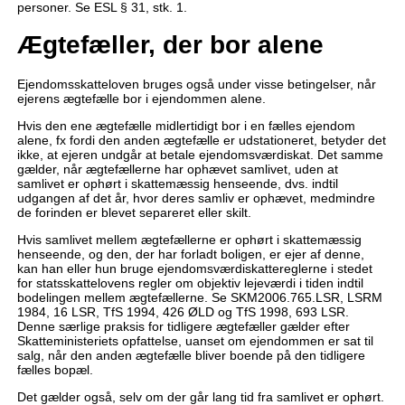
personer. Se ESL § 31, stk. 1.
Ægtefæller, der bor alene
Ejendomsskatteloven bruges også under visse betingelser, når
ejerens ægtefælle bor i ejendommen alene.
Hvis den ene ægtefælle midlertidigt bor i en fælles ejendom
alene, fx fordi den anden ægtefælle er udstationeret, betyder det
ikke, at ejeren undgår at betale ejendomsværdiskat. Det samme
gælder, når ægtefællerne har ophævet samlivet, uden at
samlivet er ophørt i skattemæssig henseende, dvs. indtil
udgangen af det år, hvor deres samliv er ophævet, medmindre
de forinden er blevet separeret eller skilt.
Hvis samlivet mellem ægtefællerne er ophørt i skattemæssig
henseende, og den, der har forladt boligen, er ejer af denne,
kan han eller hun bruge ejendomsværdiskattereglerne i stedet
for statsskattelovens regler om objektiv lejeværdi i tiden indtil
bodelingen mellem ægtefællerne. Se SKM2006.765.LSR, LSRM
1984, 16 LSR, TfS 1994, 426 ØLD og TfS 1998, 693 LSR.
Denne særlige praksis for tidligere ægtefæller gælder efter
Skatteministeriets opfattelse, uanset om ejendommen er sat til
salg, når den anden ægtefælle bliver boende på den tidligere
fælles bopæl.
Det gælder også, selv om der går lang tid fra samlivet er ophørt.