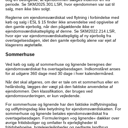
periode. Se SKM2025.301.LSR, hvor ejendommen var sat til
salg, men ikke blev solgt.
Reglerne om ejendomsværdiskat ved flytning i forbindelse med
køb og salg i ESL § 15 finder ikke anvendelse ved opgivelse af
den gamle ejerbolig, når den pågældende ikke er
ejendomsværdiskattepligtig af denne. Se SKM2022.214.LSR,
hvor ejer var ejendomsværdiskattepligtig af ny ejerbolig fra
overtagelsesdagen, idet den gamle ejerbolig alene var ejet af
klagerens ægtefælle.
Sommerhuse
Ved køb og salg af sommerhuse og lignende beregnes der
ejendomsværdiskat fra overtagelsesdagen. Indkomståret anses
for at udgøre 360 dage med 30 dage i hver kalendermåned.
Når det skal afgøres, om der er tale om et sommerhus eller en
helårsbolig, lægges der vægt på den faktiske anvendelse af
ejendommen. Den klassifikation, der bruges ved
ejendomsvurderingen, er kun vejledende.
For sommerhuse og lignende har den faktiske indflytningsdag
og udflytningsdag ikke betydning for ejendomsværdiskatten. For
sommerhuse og lignende betales ejendomsværdiskat fra
overtagelsesdagen. Formuleringen »og lignende« dækker over
øvrige fritidsboliger og omfatter fx ejerlejligheder til
fritidsbeboelse, hotelejerlejligheder og nedlagte landbrug.