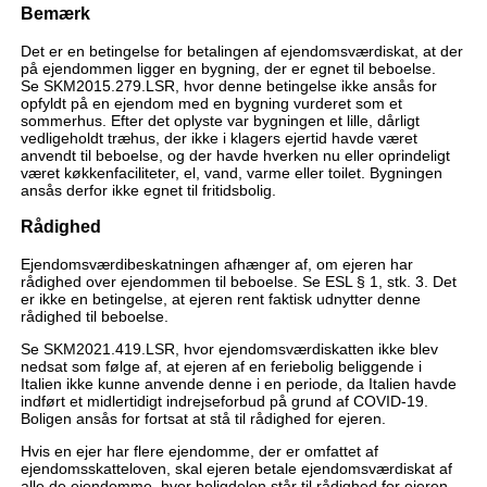
Bemærk
Det er en betingelse for betalingen af ejendomsværdiskat, at der
på ejendommen ligger en bygning, der er egnet til beboelse.
Se SKM2015.279.LSR, hvor denne betingelse ikke ansås for
opfyldt på en ejendom med en bygning vurderet som et
sommerhus. Efter det oplyste var bygningen et lille, dårligt
vedligeholdt træhus, der ikke i klagers ejertid havde været
anvendt til beboelse, og der havde hverken nu eller oprindeligt
været køkkenfaciliteter, el, vand, varme eller toilet. Bygningen
ansås derfor ikke egnet til fritidsbolig.
Rådighed
Ejendomsværdibeskatningen afhænger af, om ejeren har
rådighed over ejendommen til beboelse. Se ESL § 1, stk. 3. Det
er ikke en betingelse, at ejeren rent faktisk udnytter denne
rådighed til beboelse.
Se SKM2021.419.LSR, hvor ejendomsværdiskatten ikke blev
nedsat som følge af, at ejeren af en feriebolig beliggende i
Italien ikke kunne anvende denne i en periode, da Italien havde
indført et midlertidigt indrejseforbud på grund af COVID-19.
Boligen ansås for fortsat at stå til rådighed for ejeren.
Hvis en ejer har flere ejendomme, der er omfattet af
ejendomsskatteloven, skal ejeren betale ejendomsværdiskat af
alle de ejendomme, hvor boligdelen står til rådighed for ejeren.