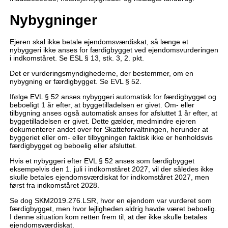
Nybygninger
Ejeren skal ikke betale ejendomsværdiskat, så længe et
nybyggeri ikke anses for færdigbygget ved ejendomsvurderingen
i indkomståret. Se ESL § 13, stk. 3, 2. pkt.
Det er vurderingsmyndighederne, der bestemmer, om en
nybygning er færdigbygget. Se EVL § 52.
Ifølge EVL § 52 anses nybyggeri automatisk for færdigbygget og
beboeligt 1 år efter, at byggetilladelsen er givet. Om- eller
tilbygning anses også automatisk anses for afsluttet 1 år efter, at
byggetilladelsen er givet. Dette gælder, medmindre ejeren
dokumenterer andet over for Skatteforvaltningen, herunder at
byggeriet eller om- eller tilbygningen faktisk ikke er henholdsvis
færdigbygget og beboelig eller afsluttet.
Hvis et nybyggeri efter EVL § 52 anses som færdigbygget
eksempelvis den 1. juli i indkomståret 2027, vil der således ikke
skulle betales ejendomsværdiskat for indkomståret 2027, men
først fra indkomståret 2028.
Se dog SKM2019.276.LSR, hvor en ejendom var vurderet som
færdigbygget, men hvor lejligheden aldrig havde været beboelig.
I denne situation kom retten frem til, at der ikke skulle betales
ejendomsværdiskat.