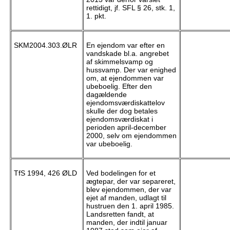
rettidigt, jf. SFL § 26, stk. 1,
1. pkt.
SKM2004.303.ØLR
En ejendom var efter en
vandskade bl.a. angrebet
af skimmelsvamp og
hussvamp. Der var enighed
om, at ejendommen var
ubeboelig. Efter den
dagældende
ejendomsværdiskattelov
skulle der dog betales
ejendomsværdiskat i
perioden april-december
2000, selv om ejendommen
var ubeboelig.
TfS 1994, 426 ØLD
Ved bodelingen for et
ægtepar, der var separeret,
blev ejendommen, der var
ejet af manden, udlagt til
hustruen den 1. april 1985.
Landsretten fandt, at
manden, der indtil januar