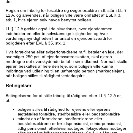
der.
Reglen om fribolig for forældre og svigerforældre m.fl. står i LL §
12 A, og anvendes, når boligen ville være omfattet af ESL § 3,
stk. 1, hvis ejeren selv havde benyttet boligen.
LL § 12 A gælder også i de situationer, hvor ejendommen
indeholder en eller to selvstændige lejligheder, og hvor
vurderingsmyndigheden har ansat en ejendomsværdi for
boligdelen efter EVL § 35, stk. 1.
Hvis forældrene eller svigerforældrene m.fl. betaler en leje, der
overstiger 250 pct. af ejendomsværdiskatten, skal ejeren
medregne det overskydende beløb i sin indkomst. Normalt skulle
ejeren beskattes af hele den leje, som boligen ville kunne
indbringe ved udlejning til en uafhængig person (markedslejen),
når boligen stilles til rådighed vederlagsfrit.
Betingelser
Betingelserne for at stille fribolig til rådighed efter LL § 12 A er,
at:
boligen stilles til rådighed for ejerens eller ejerens
ægtefælles forældre, stedforældre eller bedsteforældre
mindst en af forældrene, stedforældrene eller
bedsteforældrene er førtidspensionist, seniorpensionist,
tidlig pensionist, efterlønsmodtager, fleksydelsesmodtager