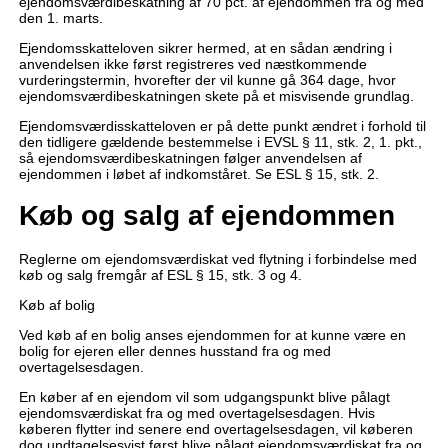
ejendomsværdibeskatning af 70 pct. af ejendommen fra og med
den 1. marts.
Ejendomsskatteloven sikrer hermed, at en sådan ændring i
anvendelsen ikke først registreres ved næstkommende
vurderingstermin, hvorefter der vil kunne gå 364 dage, hvor
ejendomsværdibeskatningen skete på et misvisende grundlag.
Ejendomsværdisskatteloven er på dette punkt ændret i forhold til
den tidligere gældende bestemmelse i EVSL § 11, stk. 2, 1. pkt.,
så ejendomsværdibeskatningen følger anvendelsen af
ejendommen i løbet af indkomståret. Se ESL § 15, stk. 2.
Køb og salg af ejendommen
Reglerne om ejendomsværdiskat ved flytning i forbindelse med
køb og salg fremgår af ESL § 15, stk. 3 og 4.
Køb af bolig
Ved køb af en bolig anses ejendommen for at kunne være en
bolig for ejeren eller dennes husstand fra og med
overtagelsesdagen.
En køber af en ejendom vil som udgangspunkt blive pålagt
ejendomsværdiskat fra og med overtagelsesdagen. Hvis
køberen flytter ind senere end overtagelsesdagen, vil køberen
dog undtagelsesvist først blive pålagt ejendomsværdiskat fra og