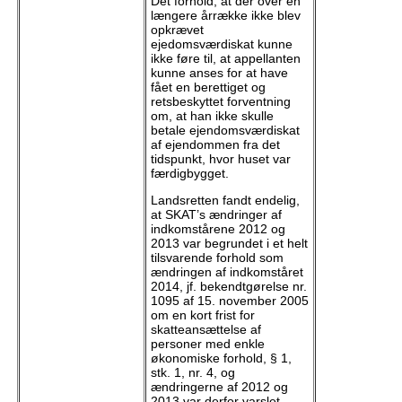
Det forhold, at der over en
længere årrække ikke blev
opkrævet
ejedomsværdiskat kunne
ikke føre til, at appellanten
kunne anses for at have
fået en berettiget og
retsbeskyttet forventning
om, at han ikke skulle
betale ejendomsværdiskat
af ejendommen fra det
tidspunkt, hvor huset var
færdigbygget.
Landsretten fandt endelig,
at SKAT’s ændringer af
indkomstårene 2012 og
2013 var begrundet i et helt
tilsvarende forhold som
ændringen af indkomståret
2014, jf. bekendtgørelse nr.
1095 af 15. november 2005
om en kort frist for
skatteansættelse af
personer med enkle
økonomiske forhold, § 1,
stk. 1, nr. 4, og
ændringerne af 2012 og
2013 var derfor varslet