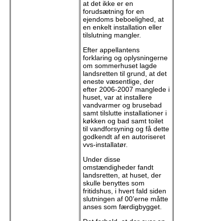
at det ikke er en
forudsætning for en
ejendoms beboelighed, at
en enkelt installation eller
tilslutning mangler.
Efter appellantens
forklaring og oplysningerne
om sommerhuset lagde
landsretten til grund, at det
eneste væsentlige, der
efter 2006-2007 manglede i
huset, var at installere
vandvarmer og brusebad
samt tilslutte installationer i
køkken og bad samt toilet
til vandforsyning og få dette
godkendt af en autoriseret
vvs-installatør.
Under disse
omstændigheder fandt
landsretten, at huset, der
skulle benyttes som
fritidshus, i hvert fald siden
slutningen af 00’erne måtte
anses som færdigbygget.