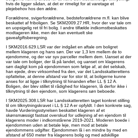
hvis de ligger sådan, at det er rimeligt for at varetage et
plejebehov hos den ældre.
Forældrene, svigerforældrene, bedsteforældrene m.fl. kan blive
beskattet af friboligen. Se SKM2009.27.HR, hvor der var tale om
en uopsigelig ret til fri bolig. I andre tilfælde indkomstbeskattes
modtageren ikke, men der kan eventuelt ske
gaveafgiftsberegning.
I SKM2016.629.LSR var der indgået en aftale om boligret
mellem klageren og hans søn. Der var 1,3 km mellem de to
ejendomme, og der var syv parceller mellem dem. Uanset at der
var tale om boliger, der lå på landet, og uanset om klagerens
søn dagligt kom på ejendommen som følge af, at det selskab,
han ejede, drev virksomhed fra den, var det Landsskatterettens
opfattelse, at denne afstand var for stor til, at boligerne kunne
anses for at ligge i tilknytning til hinanden efter LL § 12 A.
Boligen, der blev stillet til rådighed for klageren, lå derfor ikke i
tilknytning til den ejendom, som klagerens søn beboede.
I SKM2025.308.LSR har Landsskatteretten taget konkret stilling
til om tilknytningskravet i LL § 12 A er opfyldt. I den konkrete sag,
havde Vurderingsstyrelsen beskattet klageren af et
skønsmæssigt fastsat overskud for udlejning af en ejendom til
klagerens moder i indkomstårene 2019-2021. Moderen boede i
ejendommen uden at betale leje, men mod at betale
ejendommens udgifter. Ejendommen lå i en mindre by med en
afstand af 650 meter fra klagerens bolig og med adskillige