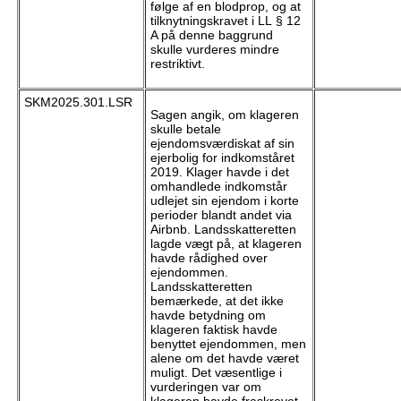
følge af en blodprop, og at
tilknytningskravet i LL § 12
A på denne baggrund
skulle vurderes mindre
restriktivt.
SKM2025.301.LSR
Sagen angik, om klageren
skulle betale
ejendomsværdiskat af sin
ejerbolig for indkomståret
2019. Klager havde i det
omhandlede indkomstår
udlejet sin ejendom i korte
perioder blandt andet via
Airbnb. Landsskatteretten
lagde vægt på, at klageren
havde rådighed over
ejendommen.
Landsskatteretten
bemærkede, at det ikke
havde betydning om
klageren faktisk havde
benyttet ejendommen, men
alene om det havde været
muligt. Det væsentlige i
vurderingen var om
klageren havde fraskrevet