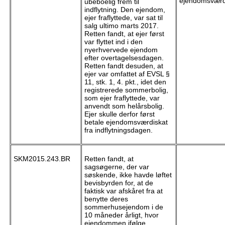
ejendomsværd
ubeboelig frem til
indflytning. Den ejendom,
ejer fraflyttede, var sat til
salg ultimo marts 2017.
Retten fandt, at ejer først
var flyttet ind i den
nyerhvervede ejendom
efter overtagelsesdagen.
Retten fandt desuden, at
ejer var omfattet af EVSL §
11, stk. 1, 4. pkt., idet den
registrerede sommerbolig,
som ejer fraflyttede, var
anvendt som helårsbolig.
Ejer skulle derfor først
betale ejendomsværdiskat
fra indflytningsdagen.
SKM2015.243.BR
Retten fandt, at
sagsøgerne, der var
søskende, ikke havde løftet
bevisbyrden for, at de
faktisk var afskåret fra at
benytte deres
sommerhusejendom i de
10 måneder årligt, hvor
ejendommen ifølge