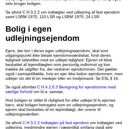
selv bruger boligen.
Se afsnit C.H.3.2.2 om indtægter ved udlejning af fast ejendom
samt LSRM 1970, 110 LSR og LSRM 1970, 24 LSR.
Bolig i egen
udlejningsejendom
Ejere, der bor i deres egen udlejningsejendom, skal som
udgangspunkt ikke betale ejendomsværdiskat, fordi deres
lejlighed sidestilles med en udlejet lejlighed. Ejeren vil blive
beskattet af lejeindtægten som personlig indkomst og kan
trække de udgifter fra, der vedrører ejendommen. Det gælder
også i samejetilfælde, hvis en ejer ikke bebor ejendommen, men
udlejer sin del til en medejer eller en tredjemand. Se ESL § 16 .
Se også afsnittet
C.H.4.2.5.3 Beregning for ejendomme med
særlige forhold
om bl.a. sameje.
Hvis boligen er stillet til rådighed for eller udlejet til fx ejernes
børn, skal boligen betragtes som en udlejningsejendom, og
ejeren skal beskattes af en lejeindtægt, der svarer til
udlejningsværdien.
Se afsnit
C.H.3.2.2 Indtægter på fast ejendom
om indtægter ved
udlejning, medmindre ejeren i væsentligt omfang også selv