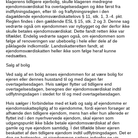
klagerens tidligere ejerbolig, skulle klageren medregne
ejendomsværdiskat fra overtagelsesdagen og ikke først fra
indflytningsdagen, efter til- og fraflytningsreglen i den
dagældende ejendomsværdiskattelovs § 11, stk. 1, 3.-4. pkt.
Reglen findes i den gældende ESL § 15, stk. 2 og 3. Denne sag
vedrørte også om ejendommen var nybygget og der derfor ikke
skulle betales ejendomsværdiskat. Dette fandt retten ikke var
tilfældet. Endelig vedrørte sagen også, om ejendommen som
følge af renoveringen var ubeboelig i hele eller dele af de
påklagede indkomstår. Landsskatteretten fandt, at
ejendomsværdiskatten heller ikke som følge heraf kunne
nedsættes.
Salg af bolig
Ved salg af en bolig anses ejendommen for at være bolig for
ejeren eller dennes husstand til og med dagen før
overtagelsesdagen. Hvis sælger flytter ud tidligere end
overtagelsesdagen, beregnes der ejendomsværdiskat indtil
udflytningsdagen i stedet for til og med overtagelsesdagen.
Hvis sælger i forbindelse med et køb og salg af ejendomme er
ejendomsskattepligtig af to ejendomme, fordi ejeren forsøger at
afhænde den tidligere ejendom, mens han eller hun allerede er
flyttet ind i den nyerhvervede ejendom, skal ejeren som
udgangspunkt ikke både betale ejendomsværdiskat af den
gamle og nye ejendom samtidig. I det tilfælde bliver ejeren
beskattet af den tidligere ejendom indtil udflytningsdagen. Det er
dog en betingelse, at ejendommen sælges indenfor en vis