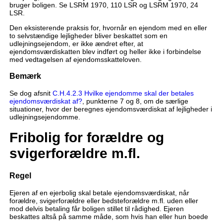
bruger boligen. Se LSRM 1970, 110 LSR og LSRM 1970, 24
LSR.
Den eksisterende praksis for, hvornår en ejendom med en eller
to selvstændige lejligheder bliver beskattet som en
udlejningsejendom, er ikke ændret efter, at
ejendomsværdiskatten blev indført og heller ikke i forbindelse
med vedtagelsen af ejendomsskatteloven.
Bemærk
Se dog afsnit
C.H.4.2.3 Hvilke ejendomme skal der betales
ejendomsværdiskat af?
, punkterne 7 og 8, om de særlige
situationer, hvor der beregnes ejendomsværdiskat af lejligheder i
udlejningsejendomme.
Fribolig for forældre og
svigerforældre m.fl.
Regel
Ejeren af en ejerbolig skal betale ejendomsværdiskat, når
forældre, svigerforældre eller bedsteforældre m.fl. uden eller
mod delvis betaling får boligen stillet til rådighed. Ejeren
beskattes altså på samme måde, som hvis han eller hun boede