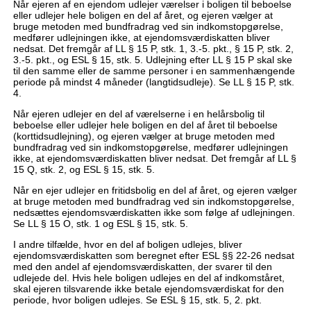
Når ejeren af en ejendom udlejer værelser i boligen til beboelse
eller udlejer hele boligen en del af året, og ejeren vælger at
bruge metoden med bundfradrag ved sin indkomstopgørelse,
medfører udlejningen ikke, at ejendomsværdiskatten bliver
nedsat. Det fremgår af LL § 15 P, stk. 1, 3.-5. pkt., § 15 P, stk. 2,
3.-5. pkt., og ESL § 15, stk. 5. Udlejning efter LL § 15 P skal ske
til den samme eller de samme personer i en sammenhængende
periode på mindst 4 måneder (langtidsudleje). Se LL § 15 P, stk.
4.
Når ejeren udlejer en del af værelserne i en helårsbolig til
beboelse eller udlejer hele boligen en del af året til beboelse
(korttidsudlejning), og ejeren vælger at bruge metoden med
bundfradrag ved sin indkomstopgørelse, medfører udlejningen
ikke, at ejendomsværdiskatten bliver nedsat. Det fremgår af LL §
15 Q, stk. 2, og ESL § 15, stk. 5.
Når en ejer udlejer en fritidsbolig en del af året, og ejeren vælger
at bruge metoden med bundfradrag ved sin indkomstopgørelse,
nedsættes ejendomsværdiskatten ikke som følge af udlejningen.
Se LL § 15 O, stk. 1 og ESL § 15, stk. 5.
I andre tilfælde, hvor en del af boligen udlejes, bliver
ejendomsværdiskatten som beregnet efter ESL §§ 22-26 nedsat
med den andel af ejendomsværdiskatten, der svarer til den
udlejede del. Hvis hele boligen udlejes en del af indkomståret,
skal ejeren tilsvarende ikke betale ejendomsværdiskat for den
periode, hvor boligen udlejes. Se ESL § 15, stk. 5, 2. pkt.