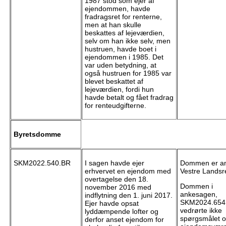
1987 stod som ejer af
ejendommen, havde
fradragsret for renterne,
men at han skulle
beskattes af lejeværdien,
selv om han ikke selv, men
hustruen, havde boet i
ejendommen i 1985. Det
var uden betydning, at
også hustruen for 1985 var
blevet beskattet af
lejeværdien, fordi hun
havde betalt og fået fradrag
for renteudgifterne.
Byretsdomme
SKM2022.540.BR
I sagen havde ejer
Dommen er ank
erhvervet en ejendom med
Vestre Landsre
overtagelse den 18.
Dommen i
november 2016 med
ankesagen,
indflytning den 1. juni 2017.
SKM2024.654
Ejer havde opsat
vedrørte ikke
lyddæmpende lofter og
spørgsmålet 
derfor anset ejendom for