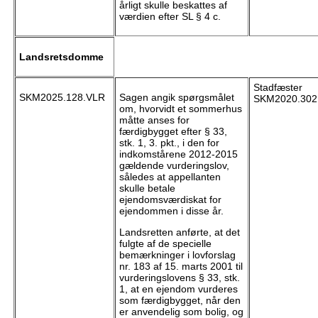
årligt skulle beskattes af
værdien efter SL § 4 c.
Landsretsdomme
Stadfæster
SKM2025.128.VLR
Sagen angik spørgsmålet
SKM2020.302
om, hvorvidt et sommerhus
måtte anses for
færdigbygget efter § 33,
stk. 1, 3. pkt., i den for
indkomstårene 2012-2015
gældende vurderingslov,
således at appellanten
skulle betale
ejendomsværdiskat for
ejendommen i disse år.
Landsretten anførte, at det
fulgte af de specielle
bemærkninger i lovforslag
nr. 183 af 15. marts 2001 til
vurderingslovens § 33, stk.
1, at en ejendom vurderes
som færdigbygget, når den
er anvendelig som bolig, og