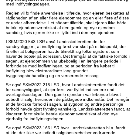
med indflytningsdagen.
Reglen vil fx finde anvendelse i tilfælde, hvor ejeren beskattes af
rådigheden af en eller flere ejendomme og en eller flere af disse
er under afhændelse. I et sådant tilfælde, skal ejeren ikke både
betale ejendomsværdiskat af den gamle og nye ejendom
samtidig, hvis ejeren ikke er flyttet ind i den nye ejendom.
I SKM2020.543.LSR anså Landsskatteretten det for
sandsynliggjort, at indflytning først var sket på et tidspunkt, der
lå efter at boligejeren havde tilmeldt sig folkeregisteret som
havende bopæl på adressen. Det fremgår af de faktiske forhold i
sagen, at ejendommen var ubeboelig i en længere periode i
forbindelse med indflytningen, og at perioden fra købet til
indflytning blev ekstraordinær lang grundet
byggesagsbehandling og en verserende retssag.
Se også SKM2022.215.LSR, hvor Landsskatteretten fandt det
for sandsynliggjort, at ejer først var flyttet ind senere end
overtagelsesdagen. Den gamle ejendom var løbende blevet
udbudt til salg, herunder i de påklagede indkomstår. Det fremgår
af de faktiske forhold i sagen, at sygdom og andre personlige
forhold havde gjort flytning vanskelig. Landsskatteretten fandt, at
klageren først skulle betale ejendomsværdiskat af den nye
ejerbolig fra indflytningsdagen.
Se også SKM2023.166.LSR hvor Landsskatteretten bl.a. fandt,
at idet der ikke var indledt salgsbestræbelser vedrørende