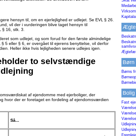
Skat ve
Medarbe
Virksom
Kapital
ere hensyn til, om en ejerlejlighed er udlejet. Se EVL § 26.
, vil der i vurderingen blive taget hensyn til
Ægte
§ 16, stk. 3.
Beskatn
urderet som udlejet, og som forud for den første almindelige
Beskatn
 5 eller § 6, er overgået til ejerens benyttelse, vil derfor
samliv
en. Heller ikke hvis lejligheden senere udlejes igen.
Ægtefæl
deholder to selvstændige
Børn
dlejning
Børns fr
Børneop
Børnebi
Bolig
domsværdiskat af ejendomme med ejerboliger, der
og hvor der er foretaget en fordeling af ejendomsværdien
Fast ej
Værelses
Værelses
Værelses
Så...
Udlejnin
Udlejnin
Fremleje