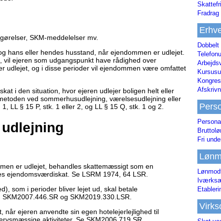
Skattefr
Fradrag 
Erhve
fgørelser, SKM-meddelelser mv.
Dobbelt
en og hans eller hendes husstand, når ejendommen er udlejet.
Telefonu
t, vil ejeren som udgangspunkt have rådighed over
Arbejds
r udlejet, og i disse perioder vil ejendommen være omfattet
Kursusu
Kongres-
Afskrivn
at i den situation, hvor ejeren udlejer boligen helt eller
smetoden ved sommerhusudlejning, værelsesudlejning eller
Pers
 1, LL § 15 P, stk. 1 eller 2, og LL § 15 Q, stk. 1 og 2.
Persona
 udlejning
Bruttol
Fri unde
Lønm
n, men er udlejet, behandles skattemæssigt som en
Lønmodt
ales ejendomsværdiskat. Se LSRM 1974, 64 LSR.
Iværksæ
ed), som i perioder bliver lejet ud, skal betale
Etabler
, og SKM2007.446.SR og SKM2019.330.LSR.
Virk
 når ejeren anvendte sin egen hotelejerlejlighed til
vervsmæssige aktiviteter. Se SKM2006.719.SR.