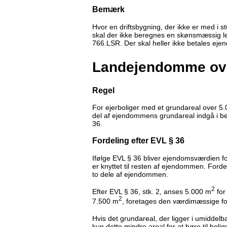
Bemærk
Hvor en driftsbygning, der ikke er med i s
skal der ikke beregnes en skønsmæssig lej
766.LSR. Der skal heller ikke betales ej
Landejendomme ove
Regel
For ejerboliger med et grundareal over 5.00
del af ejendommens grundareal indgå i b
36.
Fordeling efter EVL § 36
Ifølge EVL § 36 bliver ejendomsværdien ford
er knyttet til resten af ejendommen. For
to dele af ejendommen.
2
Efter EVL § 36, stk. 2, anses 5.000 m
for
2
7.500 m
, foretages den værdimæssige fo
Hvis det grundareal, der ligger i umiddel
kun dette mindre areal for at høre til bol