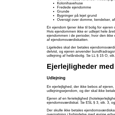
Kolonihavehuse
Fredede ejendomme
Grunde
Bygninger på lejet grund
Oversigt over domme, kendelser, a
En ejendom tjener ikke til bolig for ejer
Hvis ejendommen ikke er udlejet hele åre
ejendommen i de perioder, hvor den ikke e
af ejendomsværdiskatten.
Ligeledes skal der betales ejendomsværdisk
delvist, og ejeren anvender bundfradrag
udlejning af helårsbolig. Se LL § 15 O, stk.
Ejerlejligheder med
Udlejning
En ejerlejlighed, der ikke bebos af ejere
udlejningsejendom, og der skal ikke bet
Ejeren af en ferielejlighed (hotelejerlejligh
ejendomsværdiskat. Se ESL § 3, stk. 3
Der skulle ikke betales ejendomsværdiskat,
overnatning i forbindelse med øvrige erh