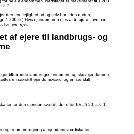
) for hele ejendommen. Nedslaget er maksimeret til 1.200
stk. 2.
jer den ene lejlighed ud og selv bor i den anden,
ge 1.200 kr.) Hvis ejendommen ejes af to ejere i hver sin
. for hver ejer.
et af ejere til landbrugs- og
mme
oliger tilhørende landbrugsejendomme og skovejendomme,
ansættes en særskilt ejendomsværdi og en særskilt
atten er den ejendomsværdi, der efter EVL § 30, stk. 1,
le regler om beregning af ejendomsværdiskatten.