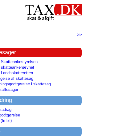
>>
tesager
l Skatteankestyrelsen
il skatteankenævnet
l Landsskatteretten
gelse af skattesag
ingsgodtgørelse i skattesag
raffesager
dring
fradrag
godtgørelse
(fri bil)
e