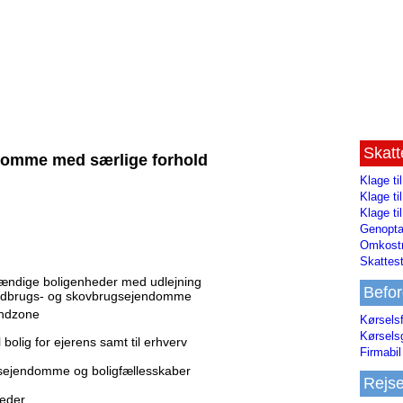
Skat
ndomme med særlige forhold
Klage ti
Klage t
Klage ti
Genopta
Omkostn
Skattest
stændige boligenheder med udlejning
Befor
 landbrugs- og skovbrugsejendomme
andzone
Kørsels
Kørsels
olig for ejerens samt til erhverv
Firmabil 
ngsejendomme og boligfællesskaber
Rejs
heder