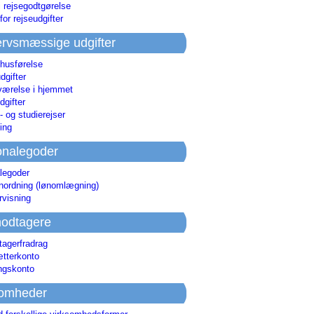
i rejsegodtgørelse
for rejseudgifter
rvsmæssige udgifter
 husførelse
dgifter
værelse i hjemmet
dgifter
 og studierejser
ing
onalegoder
legoder
ønordning (lønomlægning)
rvisning
odtagere
agerfradrag
tterkonto
ingskonto
somheder