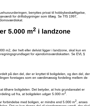
tuehusvurderingen, benyttes privat til hobbybeskæftigelse,
eværdi for driftsbygninger som tillæg. Se TfS 1997,
endomsværdiskat.
2
r 5.000 m
i landzone
0 m2, der helt eller delvist ligger i landzone, skal kun en
eregningsgrundlaget for ejendomsværdiskatten. Se EVL §
elt på den del, der er knyttet til boligdelen, og den del, der
delingen foretages som en værdimæssig fordeling mellem de
 at tilhøre boligdelen. Det betyder, at hvis grundarealet er
2
rdeling ud fra, at boligdelen udgør 5.000 m
.
2
bar forbindelse med boligen, er mindre end 5.000 m
, anses
igdelen. Det er kun denne del af ejendommens værdi, der skal