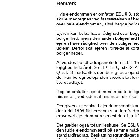
Bemærk
Hvis ejendommen er omfattet ESL § 3, stk.
skulle medregnes ved fastsættelsen af bes
over hele ejendommen, altså begge bolig
Ejeren kan f.eks. have rådighed over begg
boligenhed, mens den anden boligenhed kortt
ejeren have rådighed over den boligenhed,
udlejet. Derfor skal ejeren i tilfælde af k
boligenheder.
Anvendes bundfradragsmetoden i LL § 15 Q
lejlighed hele året. Se LL § 15 Q, stk. 
Q, stk. 3, nedsættes den beregnede ejend
der kun beregnes ejendomsværdiskat for d
været udlejet.
Reglen omfatter ejendomme med to bolige
hinanden, ved siden af hinanden eller so
Der gives et nedslag i ejendomsværdiskat
der indtil 1999 fik beregnet standardfradr
erhvervet ejendommen senest den 1. juli 
Det gælder også tofamilieshuse. Se ESL § 2
den fulde ejendomsværdi på samme måde, s
standardfradrag. Beskatningsgrundlaget so