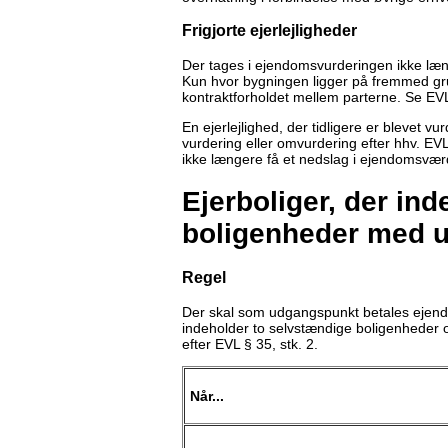
Frigjorte ejerlejligheder
Der tages i ejendomsvurderingen ikke læng
Kun hvor bygningen ligger på fremmed grund
kontraktforholdet mellem parterne. Se EVL 
En ejerlejlighed, der tidligere er blevet v
vurdering eller omvurdering efter hhv. EVL §
ikke længere få et nedslag i ejendomsværdi
Ejerboliger, der in
boligenheder med u
Regel
Der skal som udgangspunkt betales ejen
indeholder to selvstændige boligenheder 
efter EVL § 35, stk. 2.
Når...