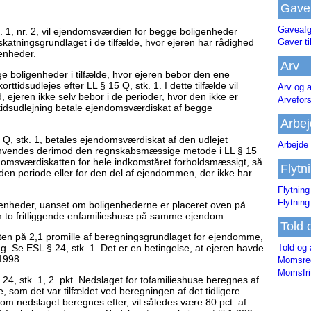
Gave
Gaveafg
 1, nr. 2, vil ejendomsværdien for begge boligenheder
Gaver ti
katningsgrundlaget i de tilfælde, hvor ejeren har rådighed
enheder.
Arv
e boligenheder i tilfælde, hvor ejeren bebor den ene
idsudlejes efter LL § 15 Q, stk. 1. I dette tilfælde vil
Arv og a
 ejeren ikke selv bebor i de perioder, hvor den ikke er
Arvefor
orttidsudlejning betale ejendomsværdiskat af begge
Arbej
, stk. 1, betales ejendomsværdiskat af den udlejet
Arbejde 
2, Anvendes derimod den regnskabsmæssige metode i LL § 15
omsværdiskatten for hele indkomståret forholdsmæssigt, så
Flytn
en periode eller for den del af ejendommen, der ikke har
Flytning
Flytning
nheder, uanset om boligenhederne er placeret oven på
m to fritliggende enfamilieshuse på samme ejendom.
Told 
ten på 2,1 promille af beregningsgrundlaget for ejendomme,
Told og 
ag. Se ESL § 24, stk. 1. Det er en betingelse, at ejeren havde
1998.
Momsreg
Momsfri
4, stk. 1, 2. pkt. Nedslaget for tofamilieshuse beregnes af
om det var tilfældet ved beregningen af det tidligere
m nedslaget beregnes efter, vil således være 80 pct. af