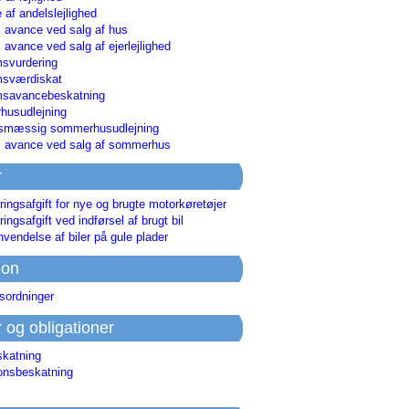
 af andelslejlighed
i avance ved salg af hus
i avance ved salg af ejerlejlighed
svurdering
msværdiskat
savancebeskatning
usudlejning
smæssig sommerhusudlejning
ri avance ved salg af sommerhus
r
ringsafgift for nye og brugte motorkøretøjer
ringsafgift ved indførsel af brugt bil
nvendelse af biler på gule plader
ion
sordninger
r og obligationer
skatning
ionsbeskatning