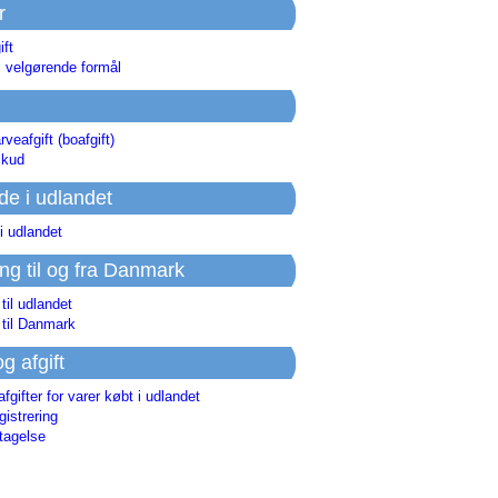
r
ift
l velgørende formål
rveafgift (boafgift)
skud
de i udlandet
i udlandet
ing til og fra Danmark
 til udlandet
 til Danmark
og afgift
afgifter for varer købt i udlandet
istrering
tagelse