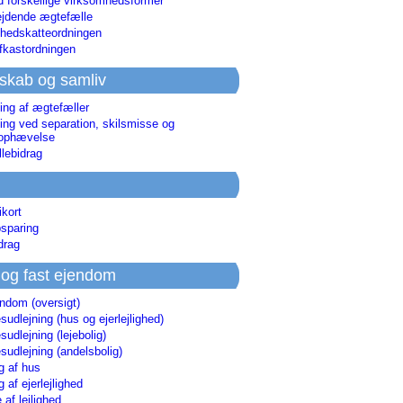
d forskellige virksomhedsformer
jdende ægtefælle
hedskatteordningen
afkastordningen
skab og samliv
ing af ægtefæller
ing ved separation, skilsmisse og
sophævelse
lebidrag
ikort
sparing
drag
 og fast ejendom
endom (oversigt)
udlejning (hus og ejerlejlighed)
udlejning (lejebolig)
udlejning (andelsbolig)
g af hus
g af ejerlejlighed
 af lejlighed