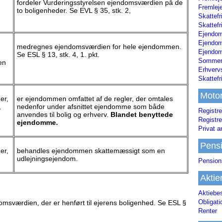
fordeler Vurderingsstyrelsen ejendomsværdien på de
Fremleje
to boligenheder. Se EVL § 35, stk. 2,
Skattefr
Skattefr
Ejendom
Ejendo
medregnes ejendomsværdien for hele ejendommen.
Ejendom
Se ESL § 13, stk. 4, 1. pkt.
Sommerh
en
Erhverv
Skattef
Moto
er,
er ejendommen omfattet af de regler, der omtales
,
nedenfor under afsnittet ejendomme som både
Registre
anvendes til bolig og erhverv.
Blandet benyttede
Registre
ejendomme.
Privat a
Pens
er,
behandles ejendommen skattemæssigt som en
udlejningsejendom.
Pension
Aktie
Aktiebe
Obligat
msværdien, der er henført til ejerens boligenhed. Se ESL §
Renter