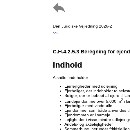
Den Juridiske Vejledning 2026-2
<<
C.H.4.2.5.3 Beregning for eje
Indhold
Afsnittet indeholder:
Ejerlejligheder med udlejning
Ejerboliger, der indeholder to selv
Boliger, der er beboet af ejere til
2
Landejendomme over 5.000 m
i l
Ejerboliger med vindmølle
Ejendomme, som både anvendes til b
Ejendommen er i sameje
Lejligheder i visse mindre udlejni
Andels- og aktielejligheder
Sommerhuse, herunder fritidslejlig