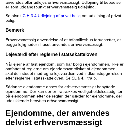
anvendes eller udlejes erhvervsmæssigt. Udlejning til beboelse
er som udgangspunkt erhvervsmæssig udlejning.
Se afsnit
C.H.3.4 Udlejning af privat bolig
om udlejning af privat
bolig.
Bemærk
Erhvervsmæssig anvendelse af et tofamilieshus forudsætter, at
begge lejligheder i huset anvendes erhvervsmæssigt.
Lejeværdi efter reglerne i statsskatteloven
Når ejerne af fast ejendom, som har bolig i ejendommen, ikke er
omfattet af reglerne om ejendomsværdiskat af ejendommen,
skal de i stedet medregne lejeværdien ved indkomstopgørelsen
efter reglerne i statsskatteloven. Se SL § 4, litra b.
Sådanne ejendomme anses for erhvervsmæssigt benyttede
ejendomme. Der kan derfor fratrækkes vedligeholdelsesudgifter
på ejendommen efter de regler, der gælder for ejendomme, der
udelukkende benyttes erhvervsmæssigt.
Ejendomme, der anvendes
delvist erhvervsmæssigt