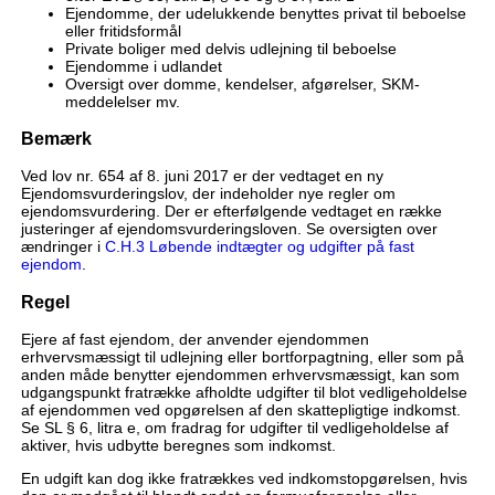
Ejendomme, der udelukkende benyttes privat til beboelse
eller fritidsformål
Private boliger med delvis udlejning til beboelse
Ejendomme i udlandet
Oversigt over domme, kendelser, afgørelser, SKM-
meddelelser mv.
Bemærk
Ved lov nr. 654 af 8. juni 2017 er der vedtaget en ny
Ejendomsvurderingslov, der indeholder nye regler om
ejendomsvurdering. Der er efterfølgende vedtaget en række
justeringer af ejendomsvurderingsloven. Se oversigten over
ændringer i
C.H.3 Løbende indtægter og udgifter på fast
ejendom
.
Regel
Ejere af fast ejendom, der anvender ejendommen
erhvervsmæssigt til udlejning eller bortforpagtning, eller som på
anden måde benytter ejendommen erhvervsmæssigt, kan som
udgangspunkt fratrække afholdte udgifter til blot vedligeholdelse
af ejendommen ved opgørelsen af den skattepligtige indkomst.
Se SL § 6, litra e, om fradrag for udgifter til vedligeholdelse af
aktiver, hvis udbytte beregnes som indkomst.
En udgift kan dog ikke fratrækkes ved indkomstopgørelsen, hvis