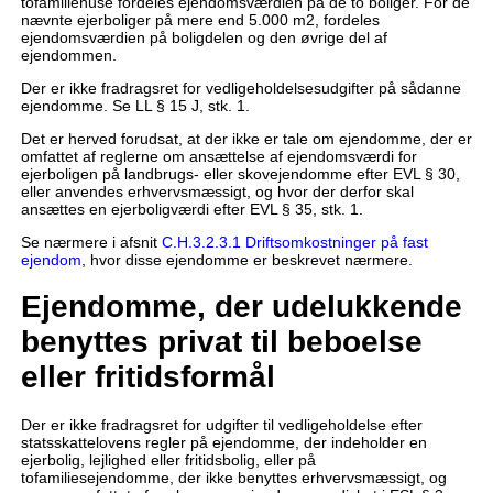
tofamiliehuse fordeles ejendomsværdien på de to boliger. For de
nævnte ejerboliger på mere end 5.000 m2, fordeles
ejendomsværdien på boligdelen og den øvrige del af
ejendommen.
Der er ikke fradragsret for vedligeholdelsesudgifter på sådanne
ejendomme. Se LL § 15 J, stk. 1.
Det er herved forudsat, at der ikke er tale om ejendomme, der er
omfattet af reglerne om ansættelse af ejendomsværdi for
ejerboligen på landbrugs- eller skovejendomme efter EVL § 30,
eller anvendes erhvervsmæssigt, og hvor der derfor skal
ansættes en ejerboligværdi efter EVL § 35, stk. 1.
Se nærmere i afsnit
C.H.3.2.3.1 Driftsomkostninger på fast
ejendom
, hvor disse ejendomme er beskrevet nærmere.
Ejendomme, der udelukkende
benyttes privat til beboelse
eller fritidsformål
Der er ikke fradragsret for udgifter til vedligeholdelse efter
statsskattelovens regler på ejendomme, der indeholder en
ejerbolig, lejlighed eller fritidsbolig, eller på
tofamiliesejendomme, der ikke benyttes erhvervsmæssigt, og