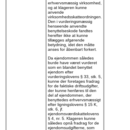
erhvervsmæssig virksomhed,
og at klageren kunne
anvende
virksomhedsskatteordningen.
Den i vurderingsmæssig
henseende anvendte
benyttelseskode fandtes
herefter ikke at kunne
tillægges afgørende
betydning, idet den måtte
anses for åbenbart forkert.
Da ejendommen således
burde have været vurderet
som en blandet benyttet
ejendom efter
vurderingslovens § 33, stk. 5,
kunne der foretages fradrag
for de faktiske driftsudgifter,
der kunne henføres til den
del af ejendommen, der
benyttedes erhvervsmæssigt
efter ligningslovens § 15 K,
stk. 6, jf.
ejendomsværdiskattelovens
§ 4, nr. 5. Klageren kunne
således opnå fradrag for de
ejendomsudgifterne, som