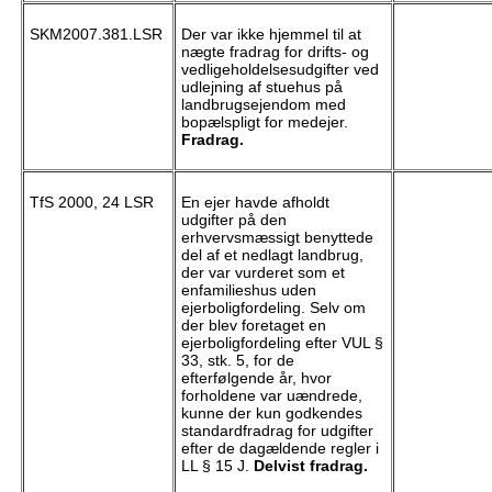
SKM2007.381.LSR
Der var ikke hjemmel til at
nægte fradrag for drifts- og
vedligeholdelsesudgifter ved
udlejning af stuehus på
landbrugsejendom med
bopælspligt for medejer.
Fradrag.
TfS 2000, 24 LSR
En ejer havde afholdt
udgifter på den
erhvervsmæssigt benyttede
del af et nedlagt landbrug,
der var vurderet som et
enfamilieshus uden
ejerboligfordeling. Selv om
der blev foretaget en
ejerboligfordeling efter VUL §
33, stk. 5, for de
efterfølgende år, hvor
forholdene var uændrede,
kunne der kun godkendes
standardfradrag for udgifter
efter de dagældende regler i
LL § 15 J.
Delvist fradrag.