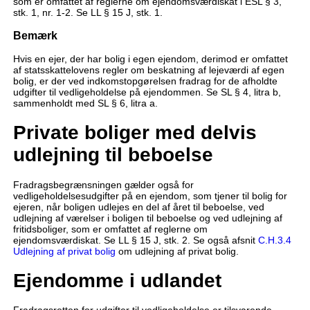
som er omfattet af reglerne om ejendomsværdiskat i ESL § 3,
stk. 1, nr. 1-2. Se LL § 15 J, stk. 1.
Bemærk
Hvis en ejer, der har bolig i egen ejendom, derimod er omfattet
af statsskattelovens regler om beskatning af lejeværdi af egen
bolig, er der ved indkomstopgørelsen fradrag for de afholdte
udgifter til vedligeholdelse på ejendommen. Se SL § 4, litra b,
sammenholdt med SL § 6, litra a.
Private boliger med delvis
udlejning til beboelse
Fradragsbegrænsningen gælder også for
vedligeholdelsesudgifter på en ejendom, som tjener til bolig for
ejeren, når boligen udlejes en del af året til beboelse, ved
udlejning af værelser i boligen til beboelse og ved udlejning af
fritidsboliger, som er omfattet af reglerne om
ejendomsværdiskat. Se LL § 15 J, stk. 2. Se også afsnit
C.H.3.4
Udlejning af privat bolig
om udlejning af privat bolig.
Ejendomme i udlandet