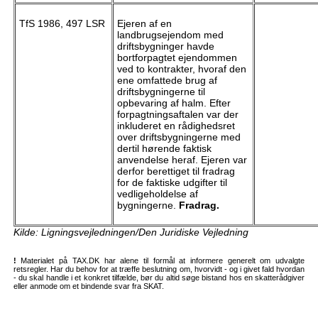
TfS 1986, 497 LSR
Ejeren af en
landbrugsejendom med
driftsbygninger havde
bortforpagtet ejendommen
ved to kontrakter, hvoraf den
ene omfattede brug af
driftsbygningerne til
opbevaring af halm. Efter
forpagtningsaftalen var der
inkluderet en rådighedsret
over driftsbygningerne med
dertil hørende faktisk
anvendelse heraf. Ejeren var
derfor berettiget til fradrag
for de faktiske udgifter til
vedligeholdelse af
bygningerne.
Fradrag.
Kilde: Ligningsvejledningen/Den Juridiske Vejledning
!
Materialet på TAX.DK har alene til formål at informere generelt om udvalgte
retsregler. Har du behov for at træffe beslutning om, hvorvidt - og i givet fald hvordan
- du skal handle i et konkret tilfælde, bør du altid søge bistand hos en skatterådgiver
eller anmode om et bindende svar fra SKAT.