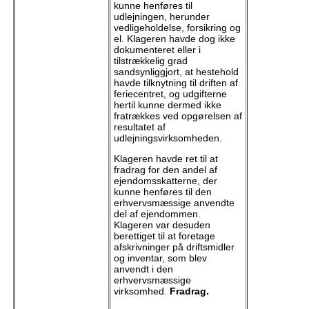
kunne henføres til
udlejningen, herunder
vedligeholdelse, forsikring og
el. Klageren havde dog ikke
dokumenteret eller i
tilstrækkelig grad
sandsynliggjort, at hestehold
havde tilknytning til driften af
feriecentret, og udgifterne
hertil kunne dermed ikke
fratrækkes ved opgørelsen af
resultatet af
udlejningsvirksomheden.
Klageren havde ret til at
fradrag for den andel af
ejendomsskatterne, der
kunne henføres til den
erhvervsmæssige anvendte
del af ejendommen.
Klageren var desuden
berettiget til at foretage
afskrivninger på driftsmidler
og inventar, som blev
anvendt i den
erhvervsmæssige
virksomhed.
Fradrag.