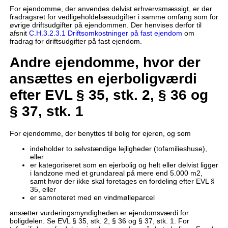
For ejendomme, der anvendes delvist erhvervsmæssigt, er der
fradragsret for vedligeholdelsesudgifter i samme omfang som for
øvrige driftsudgifter på ejendommen. Der henvises derfor til
afsnit
C.H.3.2.3.1 Driftsomkostninger på fast ejendom
om
fradrag for driftsudgifter på fast ejendom.
Andre ejendomme, hvor der
ansættes en ejerboligværdi
efter EVL § 35, stk. 2, § 36 og
§ 37, stk. 1
For ejendomme, der benyttes til bolig for ejeren, og som
indeholder to selvstændige lejligheder (tofamilieshuse),
eller
er kategoriseret som en ejerbolig og helt eller delvist ligger
i landzone med et grundareal på mere end 5.000 m2,
samt hvor der ikke skal foretages en fordeling efter EVL §
35, eller
er samnoteret med en vindmølleparcel
ansætter vurderingsmyndigheden er ejendomsværdi for
boligdelen. Se EVL § 35, stk. 2, § 36 og § 37, stk. 1. For