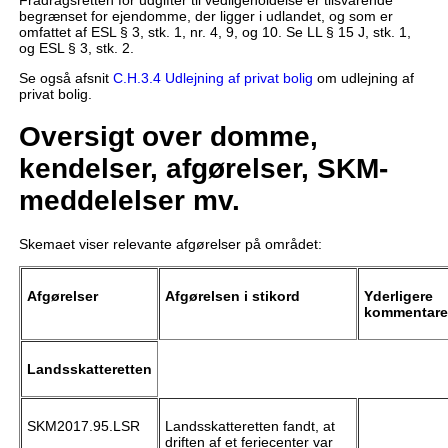
Fradragsretten for udgifter til vedligeholdelse er tilsvarende
begrænset for ejendomme, der ligger i udlandet, og som er
omfattet af ESL § 3, stk. 1, nr. 4, 9, og 10. Se LL § 15 J, stk. 1,
og ESL § 3, stk. 2.
Se også afsnit
C.H.3.4 Udlejning af privat bolig
om udlejning af
privat bolig.
Oversigt over domme,
kendelser, afgørelser, SKM-
meddelelser mv.
Skemaet viser relevante afgørelser på området:
Afgørelser
Afgørelsen i stikord
Yderligere
kommentare
Landsskatteretten
SKM2017.95.LSR
Landsskatteretten fandt, at
driften af et feriecenter var