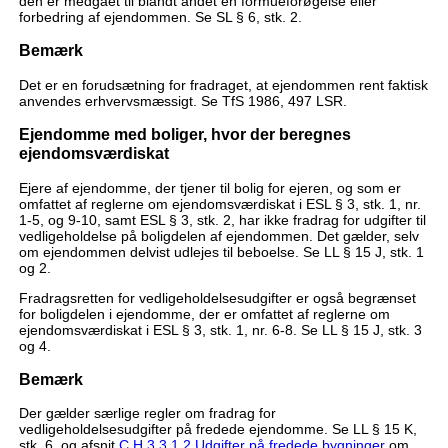
den er medgået til blandt andet en formueforøgelse eller
forbedring af ejendommen. Se SL § 6, stk. 2.
Bemærk
Det er en forudsætning for fradraget, at ejendommen rent faktisk
anvendes erhvervsmæssigt. Se TfS 1986, 497 LSR.
Ejendomme med boliger, hvor der beregnes
ejendomsværdiskat
Ejere af ejendomme, der tjener til bolig for ejeren, og som er
omfattet af reglerne om ejendomsværdiskat i ESL § 3, stk. 1, nr.
1-5, og 9-10, samt ESL § 3, stk. 2, har ikke fradrag for udgifter til
vedligeholdelse på boligdelen af ejendommen. Det gælder, selv
om ejendommen delvist udlejes til beboelse. Se LL § 15 J, stk. 1
og 2.
Fradragsretten for vedligeholdelsesudgifter er også begrænset
for boligdelen i ejendomme, der er omfattet af reglerne om
ejendomsværdiskat i ESL § 3, stk. 1, nr. 6-8. Se LL § 15 J, stk. 3
og 4.
Bemærk
Der gælder særlige regler om fradrag for
vedligeholdelsesudgifter på fredede ejendomme. Se LL § 15 K,
stk. 6, og afsnit
C.H.3.3.1.2 Udgifter på fredede bygninger
om