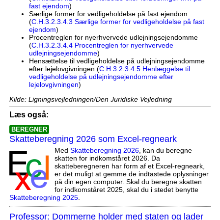
fast ejendom
)
Særlige former for vedligeholdelse på fast ejendom
(
C.H.3.2.3.4.3 Særlige former for vedligeholdelse på fast
ejendom
)
Procentreglen for nyerhvervede udlejningsejendomme
(
C.H.3.2.3.4.4 Procentreglen for nyerhvervede
udlejningsejendomme
)
Hensættelse til vedligeholdelse på udlejningsejendomme
efter lejelovgivningen (
C.H.3.2.3.4.5 Henlæggelse til
vedligeholdelse på udlejningsejendomme efter
lejelovgivningen
)
Kilde: Ligningsvejledningen/Den Juridiske Vejledning
Læs også:
BEREGNER
Skatteberegning 2026 som Excel-regneark
Med
Skatteberegning 2026
, kan du beregne
skatten for indkomståret 2026. Da
skatteberegneren har form af et Excel-regneark,
er det muligt at gemme de indtastede oplysninger
på din egen computer. Skal du beregne skatten
for indkomståret 2025, skal du i stedet benytte
Skatteberegning 2025
.
Professor: Dommerne holder med staten og lader