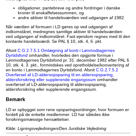
obligationer, pantebreve og andre fordringer i danske
kroner til anskaffelsessummen, og
andre aktiver til handelsværdien ved udgangen af 1982.
Når værdien af formuen i LD gøres op ved udgangen af
indkomståret, medregnes samtlige aktiver til handelsværdien
ved udgangen af indkomståret. Fast ejendom regnes med til den
kontante handelsværdi. Se PAL § 10, stk. 4, 6. pkt.
Afsnit
C.G.2.7.5.1 Omlægning af konti i Lønmodtagernes
Dyrtidsfond
omhandler, hvorledes den opgjorte formue i
Lønmodtagernes Dyrtidsfond pr. 31. december 1982 efter PAL §
10, stk. 4, 3. pkt., formindskes ved opretholdelse/konvertering af
en konto i Lønmodtagernes Dyrtidsfond. Afsnit
C.G.2.7.5.2
Overførsel af LD-aldersopsparing til en aldersopsparing,
aldersforsikring eller supplerende engangssum
omhandler
overførsel af LD-aldersopsparing til aldersopsparing,
aldersforsikring eller supplerende engangssum.
Bemærk
LD er opbygget som rene opsparingsordninger, hvor formuen er
fordelt på de enkelte medlemmer. LD har således ikke
forsikringsmæssige hensættelser.
Kilde: Ligningsvejledningen/Den Juridiske Vejledning