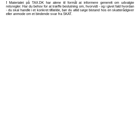
!
Materialet på TAX.DK har alene til formål at informere generelt om udvalgte
retsregler. Har du behov for at træffe beslutning om, hvorvidt - og i givet fald hvordan
- du skal handle i et konkret tilfælde, bør du altid søge bistand hos en skatterådgiver
eller anmode om et bindende svar fra SKAT.