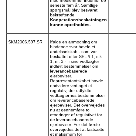
med medlemmer indenfor de
seneste fem år. Samtlige
spørgsmål blev besvaret
bekræftende.
Kooperationsbeskatningen
kunne opretholdes.
SKM2006.597.SR
Ifølge en anmodning om
bindende svar havde et
andelsselskab - som var
beskattet efter SEL § 1, stk.
1, nr. 3 - i sine vedtægter
indført bestemmelser om
leverancebaserede
ejerbeviser.
Repræsentantskabet havde
endvidere vedtaget et
regulativ, der udfyldte
vedtægternes bestemmelser
om leverancebaserede
ejerbeviser. Det overvejedes
nu at gennemføre to
ændringer af regulativet for
de leverancebaserede
ejerbeviser. For det første
overvejedes det at fastsætte
et maksimum for