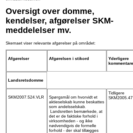
Oversigt over domme,
kendelser, afgørelser SKM-
meddelelser mv.
Skemaet viser relevante afgørelser på området:
Afgørelser
Afgørelsen i stikord
Yderligere
kommentare
Landsretsdomme
Tidligere
SKM2007.524.VLR
Spørgsmål om hvorvidt et
SKM2005.47
aktieselskab kunne beskattes
som andelsselskab.
Landsretten bemærkede, at
det er de faktiske forhold i
virksomheden - og ikke
nødvendigvis de formelle
forhold - der skal tillægges