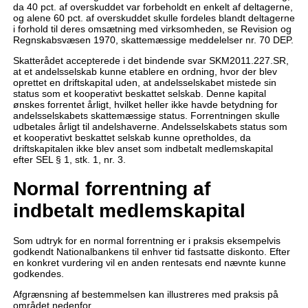
da 40 pct. af overskuddet var forbeholdt en enkelt af deltagerne,
og alene 60 pct. af overskuddet skulle fordeles blandt deltagerne
i forhold til deres omsætning med virksomheden, se Revision og
Regnskabsvæsen 1970, skattemæssige meddelelser nr. 70 DEP.
Skatterådet accepterede i det bindende svar SKM2011.227.SR,
at et andelsselskab kunne etablere en ordning, hvor der blev
oprettet en driftskapital uden, at andelsselskabet mistede sin
status som et kooperativt beskattet selskab. Denne kapital
ønskes forrentet årligt, hvilket heller ikke havde betydning for
andelsselskabets skattemæssige status. Forrentningen skulle
udbetales årligt til andelshaverne. Andelsselskabets status som
et kooperativt beskattet selskab kunne opretholdes, da
driftskapitalen ikke blev anset som indbetalt medlemskapital
efter SEL § 1, stk. 1, nr. 3.
Normal forrentning af
indbetalt medlemskapital
Som udtryk for en normal forrentning er i praksis eksempelvis
godkendt Nationalbankens til enhver tid fastsatte diskonto. Efter
en konkret vurdering vil en anden rentesats end nævnte kunne
godkendes.
Afgrænsning af bestemmelsen kan illustreres med praksis på
området nedenfor.