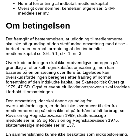
Normal forrentning af indbetalt medlemskapital
Oversigt over domme, kendelser, afgørelser, SKM-
meddelelser mv.
Om betingelsen
Det fremgår af bestemmelsen, at udlodning til medlemmerne
skal ske på grundlag af den stedfundne omsætning med disse -
bortset fra en normal forrentning af den indbetalte
medlemskapital se SEL § 1, stk. 1, nr. 3.
Overskudsfordelingen skal ikke nødvendigvis beregnes på
grundlag af et enkelt regnskabsårs omsætning, men kan
baseres på en omsætning over flere år. Ligeledes kan
overskudsfordelingen beregnes efter fradrag af normal
forrentning af den indskudte kapital, se Skattepolitisk Oversigt
1979, 47 SD. Også et eventuelt likvidationsprovenu skal fordeles
i forhold til omsætningen.
Den omsætning, der skal danne grundlag for
overskudsfordelingen, er de faktiske leverancer til eller fra
medlemmerne og således ikke et på forhånd aftalt forbrug, se
Revision og Regnskabsvæsen 1969, skattemæssige
meddelelser nr. 59 og Revision og Regnskabsvæsen 1975,
skattemæssige meddelelser nr. 137.
En sammenslutning kunne ikke beskattes som indkøbsforening,