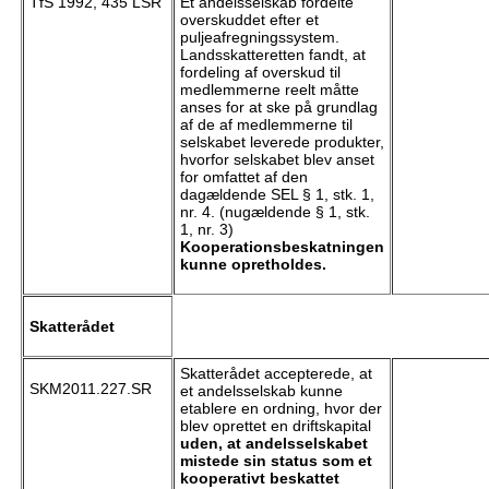
TfS 1992, 435 LSR
Et andelsselskab fordelte
overskuddet efter et
puljeafregningssystem.
Landsskatteretten fandt, at
fordeling af overskud til
medlemmerne reelt måtte
anses for at ske på grundlag
af de af medlemmerne til
selskabet leverede produkter,
hvorfor selskabet blev anset
for omfattet af den
dagældende SEL § 1, stk. 1,
nr. 4. (nugældende § 1, stk.
1, nr. 3)
Kooperationsbeskatningen
kunne opretholdes.
Skatterådet
Skatterådet accepterede, at
SKM2011.227.SR
et andelsselskab kunne
etablere en ordning, hvor der
blev oprettet en driftskapital
uden, at andelsselskabet
mistede sin status som et
kooperativt beskattet