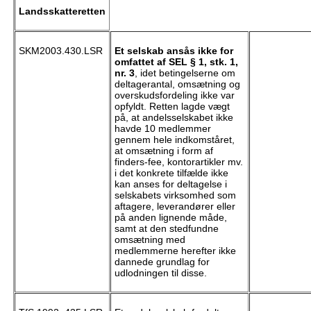
Landsskatteretten
SKM2003.430.LSR
Et selskab ansås ikke for
omfattet af SEL § 1, stk. 1,
nr. 3
, idet betingelserne om
deltagerantal, omsætning og
overskudsfordeling ikke var
opfyldt. Retten lagde vægt
på, at andelsselskabet ikke
havde 10 medlemmer
gennem hele indkomståret,
at omsætning i form af
finders-fee, kontorartikler mv.
i det konkrete tilfælde ikke
kan anses for deltagelse i
selskabets virksomhed som
aftagere, leverandører eller
på anden lignende måde,
samt at den stedfundne
omsætning med
medlemmerne herefter ikke
dannede grundlag for
udlodningen til disse.