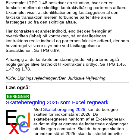
Eksemplet i TPG 1.48 beskriver en situation, hvor der er
forskelle mellem de skriftlige kontraktvilkår og parternes adfærd.
Eksemplet viser, at identifikationen og fastlæggelsen af den
faktiske transaktion mellem forbundne parter ikke alene
fastlægges ud fra den skriftlige aftale.
Har kontrakten et andet indhold, end det der fremgår af
overskriften (label) på kontrakten, så er det ligeledes
kontraktens reelle indhold og parternes faktiske adfærd, der som
hovedregel vil være styrende ved fastlæggelsen af
transaktionen. Se TPG 6.89.
Afhængig af de konkrete omstændigheder vil parterne også
nogle gange blive fastholdt til kontraktens ordlyd. Se TPG 1.45,
1.47 og 1.78.
Kilde: Ligningsvejledningen/Den Juridiske Vejledning
Læs også:
BEREGNER
Skatteberegning 2026 som Excel-regneark
Med
Skatteberegning 2026
, kan du beregne
skatten for indkomståret 2026. Da
skatteberegneren har form af et Excel-regneark,
er det muligt at gemme de indtastede oplysninger
på din egen computer. Skal du beregne skatten
for indkomståret 2025, skal du i stedet benytte