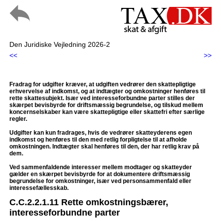
Den Juridiske Vejledning 2026-2
<<
>>
Fradrag for udgifter kræver, at udgiften vedrører den skattepligtige
erhvervelse af indkomst, og at indtægter og omkostninger henføres til
rette skattesubjekt. Især ved interesseforbundne parter stilles der
skærpet bevisbyrde for driftsmæssig begrundelse, og tilskud mellem
koncernselskaber kan være skattepligtige eller skattefri efter særlige
regler.
Udgifter kan kun fradrages, hvis de vedrører skatteyderens egen
indkomst og henføres til den med retlig forpligtelse til at afholde
omkostningen. Indtægter skal henføres til den, der har retlig krav på
dem.
Ved sammenfaldende interesser mellem modtager og skatteyder
gælder en skærpet bevisbyrde for at dokumentere driftsmæssig
begrundelse for omkostninger, især ved personsammenfald eller
interessefællesskab.
C.C.2.2.1.11 Rette omkostningsbærer,
interesseforbundne parter