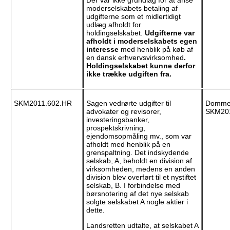
moderselskabets betaling af
udgifterne som et midlertidigt
udlæg afholdt for
holdingselskabet.
Udgifterne var
afholdt i moderselskabets egen
interesse
med henblik på køb af
en dansk erhvervsvirksomhed
.
Holdingselskabet kunne derfor
ikke trække udgiften fra.
SKM2011.602.HR
Sagen vedrørte udgifter til
Dommen
advokater og revisorer,
SKM201
investeringsbanker,
prospektskrivning,
ejendomsopmåling mv., som var
afholdt med henblik på en
grenspaltning. Det indskydende
selskab, A, beholdt en division af
virksomheden, medens en anden
division blev overført til et nystiftet
selskab, B. I forbindelse med
børsnotering af det nye selskab
solgte selskabet A nogle aktier i
dette.
Landsretten udtalte, at selskabet A