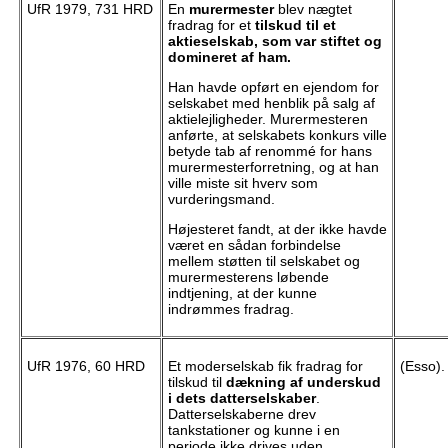
UfR 1979, 731 HRD
En
murermester
blev nægtet
fradrag for et
tilskud til et
aktieselskab, som var stiftet og
domineret af ham.
Han havde opført en ejendom for
selskabet med henblik på salg af
aktielejligheder. Murermesteren
anførte, at selskabets konkurs ville
betyde tab af renommé for hans
murermesterforretning, og at han
ville miste sit hverv som
vurderingsmand.
Højesteret fandt, at der ikke havde
været en sådan forbindelse
mellem støtten til selskabet og
murermesterens løbende
indtjening, at der kunne
indrømmes fradrag.
UfR 1976, 60 HRD
Et moderselskab fik fradrag for
(Esso).
tilskud til
dækning af underskud
i dets datterselskaber
.
Datterselskaberne drev
tankstationer og kunne i en
periode ikke drives uden