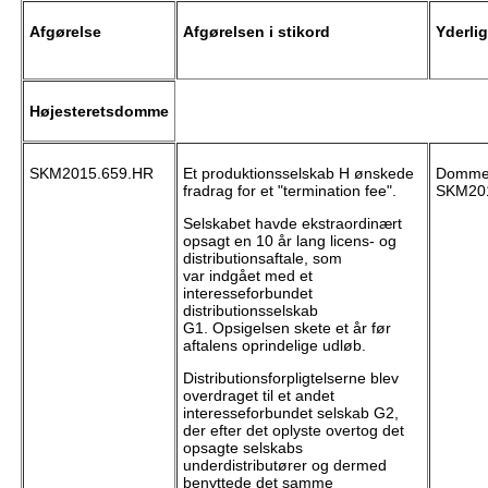
Afgørelse
Afgørelsen i stikord
Yderli
Højesteretsdomme
SKM2015.659.HR
Et produktionsselskab H ønskede
Dommen
fradrag for et "termination fee".
SKM201
Selskabet havde ekstraordinært
opsagt en 10 år lang licens- og
distributionsaftale, som
var indgået med et
interesseforbundet
distributionsselskab
G1. Opsigelsen skete et år før
aftalens oprindelige udløb.
Distributionsforpligtelserne blev
overdraget til et andet
interesseforbundet selskab G2,
der efter det oplyste overtog det
opsagte selskabs
underdistributører og dermed
benyttede det samme