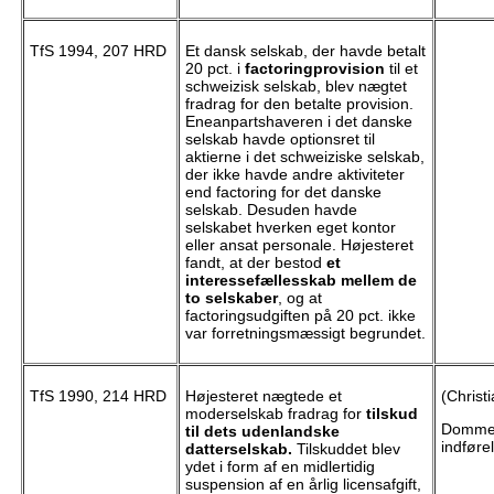
TfS 1994, 207 HRD
Et dansk selskab, der havde betalt
20 pct. i
factoringprovision
til et
schweizisk selskab, blev nægtet
fradrag for den betalte provision.
Eneanpartshaveren i det danske
selskab havde optionsret til
aktierne i det schweiziske selskab,
der ikke havde andre aktiviteter
end factoring for det danske
selskab. Desuden havde
selskabet hverken eget kontor
eller ansat personale. Højesteret
fandt, at der bestod
et
interessefællesskab mellem de
to selskaber
, og at
factoringsudgiften på 20 pct. ikke
var forretningsmæssigt begrundet.
TfS 1990, 214 HRD
Højesteret nægtede et
(Christ
moderselskab fradrag for
tilskud
Dommen
til dets udenlandske
indføre
datterselskab.
Tilskuddet blev
ydet i form af en midlertidig
suspension af en årlig licensafgift,