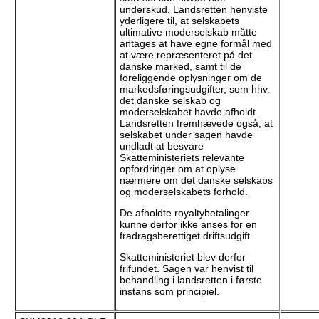
underskud. Landsretten henviste
yderligere til, at selskabets
ultimative moderselskab måtte
antages at have egne formål med
at være repræsenteret på det
danske marked, samt til de
foreliggende oplysninger om de
markedsføringsudgifter, som hhv.
det danske selskab og
moderselskabet havde afholdt.
Landsretten fremhævede også, at
selskabet under sagen havde
undladt at besvare
Skatteministeriets relevante
opfordringer om at oplyse
nærmere om det danske selskabs
og moderselskabets forhold.
De afholdte royaltybetalinger
kunne derfor ikke anses for en
fradragsberettiget driftsudgift.
Skatteministeriet blev derfor
frifundet. Sagen var henvist til
behandling i landsretten i første
instans som principiel.