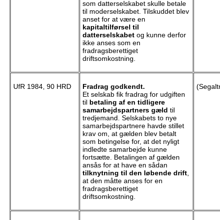
som datterselskabet skulle betale
til moderselskabet. Tilskuddet blev
anset for at være en
kapitaltilførsel til
datterselskabet
og kunne derfor
ikke anses som en
fradragsberettiget
driftsomkostning.
UfR 1984, 90 HRD
Fradrag godkendt.
(Segalt
Et selskab fik fradrag for udgiften
til
betaling af en tidligere
samarbejdspartners gæld
til
tredjemand. Selskabets to nye
samarbejdspartnere havde stillet
krav om, at gælden blev betalt
som betingelse for, at det nyligt
indledte samarbejde kunne
fortsætte. Betalingen af gælden
ansås for at have en sådan
tilknytning til den løbende drift
,
at den måtte anses for en
fradragsberettiget
driftsomkostning.