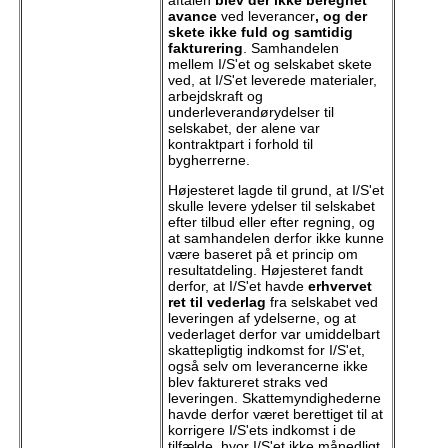
avance
ved leverancer
, og der
skete ikke fuld og samtidig
fakturering
. Samhandelen
mellem I/S'et og selskabet skete
ved, at I/S'et leverede materialer,
arbejdskraft og
underleverandørydelser til
selskabet, der alene var
kontraktpart i forhold til
bygherrerne.
Højesteret lagde til grund, at I/S'et
skulle levere ydelser til selskabet
efter tilbud eller efter regning, og
at samhandelen derfor ikke kunne
være baseret på et princip om
resultatdeling. Højesteret fandt
derfor, at I/S'et havde
erhvervet
ret til vederlag
fra selskabet ved
leveringen af ydelserne, og at
vederlaget derfor var umiddelbart
skattepligtig indkomst for I/S'et,
også selv om leverancerne ikke
blev faktureret straks ved
leveringen. Skattemyndighederne
havde derfor været berettiget til at
korrigere I/S'ets indkomst i de
tilfælde, hvor I/S'et ikke månedligt