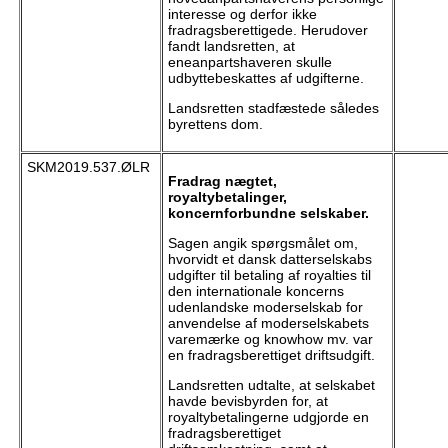
interesse og derfor ikke
fradragsberettigede. Herudover
fandt landsretten, at
eneanpartshaveren skulle
udbyttebeskattes af udgifterne.
Landsretten stadfæstede således
byrettens dom.
SKM2019.537.ØLR
Fradrag nægtet,
royaltybetalinger,
koncernforbundne selskaber.
Sagen angik spørgsmålet om,
hvorvidt et dansk datterselskabs
udgifter til betaling af royalties til
den internationale koncerns
udenlandske moderselskab for
anvendelse af moderselskabets
varemærke og knowhow mv. var
en fradragsberettiget driftsudgift.
Landsretten udtalte, at selskabet
havde bevisbyrden for, at
royaltybetalingerne udgjorde en
fradragsberettiget