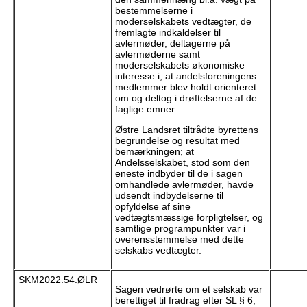
bestemmelserne i
moderselskabets vedtægter, de
fremlagte indkaldelser til
avlermøder, deltagerne på
avlermøderne samt
moderselskabets økonomiske
interesse i, at andelsforeningens
medlemmer blev holdt orienteret
om og deltog i drøftelserne af de
faglige emner.
Østre Landsret tiltrådte byrettens
begrundelse og resultat med
bemærkningen; at
Andelsselskabet, stod som den
eneste indbyder til de i sagen
omhandlede avlermøder, havde
udsendt indbydelserne til
opfyldelse af sine
vedtægtsmæssige forpligtelser, og
samtlige programpunkter var i
overensstemmelse med dette
selskabs vedtægter.
SKM2022.54.ØLR
Sagen vedrørte om et selskab var
berettiget til fradrag efter SL § 6,