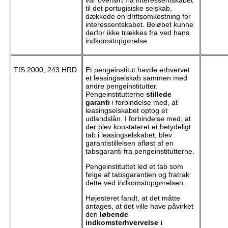
til det portugisiske selskab,
dækkede en driftsomkostning for
interessentskabet. Beløbet kunne
derfor ikke trækkes fra ved hans
indkomstopgørelse.
TfS 2000, 243 HRD
Et pengeinstitut havde erhvervet
et leasingselskab sammen med
andre pengeinstitutter.
Pengeinstitutterne
stillede
garanti
i forbindelse med, at
leasingselskabet optog et
udlandslån. I forbindelse med, at
der blev konstateret et betydeligt
tab i leasingselskabet, blev
garantistillelsen afløst af en
tabsgaranti fra pengeinstitutterne.
Pengeinstituttet led et tab som
følge af tabsgarantien og fratrak
dette ved indkomstopgørelsen.
Højesteret fandt, at det måtte
antages, at det ville have påvirket
den
løbende
indkomsterhvervelse i