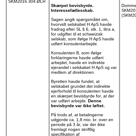
SKM2016.304.ØLR
Skærpet bevisbyrde.
Dommen
Interessefællesskab.
SKM201
(SKM20
Sagen angik spørgsmålet om,
hvorvidt selskabet H ApS havde
fradrag efter SL § 6, stk. 1, litra a,
for udgifter til et schweizisk
selskab, som ifølge H ApS havde
udført konsulentarbejde.
Konsulenten B, som ifølge
forklaringerne havde udført
arbejdet, havde en indirekte
ejerandel i selskabet H ApS og var
medlem af direktionen.
Byretten havde fundet, at
selskabet grundet det indirekte
ejerforhold til konsulenten havde
en skærpet bevisbyrde for, at der
var udført arbejde.
Denne
bevisbyrde var ikke løftet.
På trods af, at betalingerne
udgjorde ca. 1,8 mio. kr. over en
periode på 3 år, var der ikke
fremlagt nogen skriftlig
specifikation af