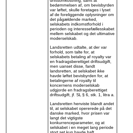
driftsomkostning, samt at
bedømmelsen af, om bevisbyrden
var løftet, skulle foretages i lyset
af de foreliggende oplysninger om
det pågældende marked,
selskabets indkomstforhold i
perioden og interessefællesskabet
mellem selskabet og det ultimative
moderselskab.
Landsretten udtalte, at der var
forhold, som talte for, at
selskabets betaling af royalty var
en fradragsberettiget driftsudgift,
men uanset disse, fandt
landsretten, at selskabet ikke
havde løftet bevisbyrden for, at
betalingerne af royalty til
koncernens moderselskab
udgjorde en fradragsberettiget
driftsudgift, jf. SL § 6, stk. 1, litra a.
Landsretten henviste blandt andet
til, at selskabet opererede på det
danske marked, hvor prisen var
langt det vigtigste
konkurrenceparameter, og at
selskabet i en meget lang periode
stort set kun havde haft