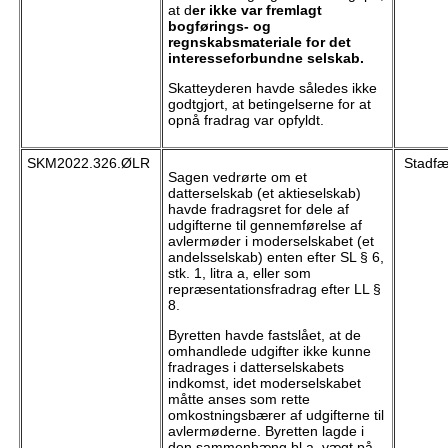
at d
er ikke var fremlagt
bogførings- og
regnskabsmateriale for det
interesseforbundne selskab.
Skatteyderen havde således ikke
godtgjort, at betingelserne for at
opnå fradrag var opfyldt.
SKM2022.326.ØLR
Stadfæ
Sagen vedrørte om et
datterselskab (et aktieselskab)
havde fradragsret for dele af
udgifterne til gennemførelse af
avlermøder i moderselskabet (et
andelsselskab) enten efter SL § 6,
stk. 1, litra a, eller som
repræsentationsfradrag efter LL §
8.
Byretten havde fastslået, at de
omhandlede udgifter ikke kunne
fradrages i datterselskabets
indkomst, idet moderselskabet
måtte anses som rette
omkostningsbærer af udgifterne til
avlermøderne. Byretten lagde i
den sammenhæng bl.a. vægt på