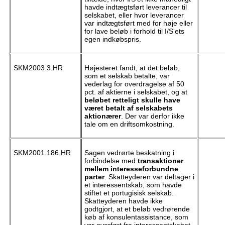
havde indtægtsført leverancer til
selskabet, eller hvor leverancer
var indtægtsført med for høje eller
for lave beløb i forhold til I/S'ets
egen indkøbspris.
SKM2003.3.HR
Højesteret fandt, at det beløb,
som et selskab betalte, var
vederlag for overdragelse af 50
pct. af aktierne i selskabet, og at
beløbet retteligt skulle have
været betalt af selskabets
aktionærer
. Der var derfor ikke
tale om en driftsomkostning.
SKM2001.186.HR
Sagen vedrørte beskatning i
forbindelse med
transaktioner
mellem interesseforbundne
parter
. Skatteyderen var deltager i
et interessentskab, som havde
stiftet et portugisisk selskab.
Skatteyderen havde ikke
godtgjort, at et beløb vedrørende
køb af konsulentassistance, som
var overført fra interessentskabet