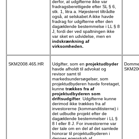
derfor, at udgifterne ikke var
fradragsberettigede efter SL § 6,
stk. 1, litra a. Højesteret tiltrådte
også, at selskabet A ikke havde
fradrag for udgifterne efter den
dagældende bestemmelse i LL § 8
J, fordi der ved spaltningen ikke
var sket en udvidelse, men en
indskrænkning af
virksomheden.
SKM2008.465.HR
Udgifter, som en
projektudbyder
Dommen
havde afholdt til advokat og
SKM200
revisor samt til
markedsundersøgelser, som
projektudbyderen havde foretaget,
kunne
trækkes fra af
projektudbyderen som
driftsudgifter
. Udgifterne kunne
derimod ikke trækkes fra af
investorerne (kommanditisterne) i
det udbudte projekt efter de
dagældende bestemmelser i LL §
8 I eller 8 J. For investorerne var
der tale om en del af det samlede
honorar til projektudbyderen i
dennes egenskab af