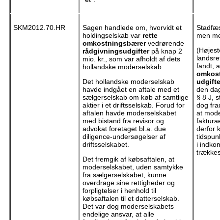
SKM2012.70.HR
Sagen handlede om, hvorvidt et
Stadfæ
holdingselskab var
rette
men me
omkostningsbærer
vedrørende
(Højes
rådgivningsudgifter
på knap 2
landsre
mio. kr., som var afholdt af dets
fandt, 
hollandske moderselskab.
omkost
Det hollandske moderselskab
udgift
havde indgået en aftale med et
den da
sælgerselskab om køb af samtlige
§ 8 J, 
aktier i et driftsselskab. Forud for
dog fr
aftalen havde moderselskabet
at mod
med bistand fra revisor og
faktura
advokat foretaget bl.a. due
derfor 
diligence-undersøgelser af
tidspunk
driftsselskabet.
i indko
trækkes
Det fremgik af købsaftalen, at
moderselskabet, uden samtykke
fra sælgerselskabet, kunne
overdrage sine rettigheder og
forpligtelser i henhold til
købsaftalen til et datterselskab.
Det var dog moderselskabets
endelige ansvar, at alle