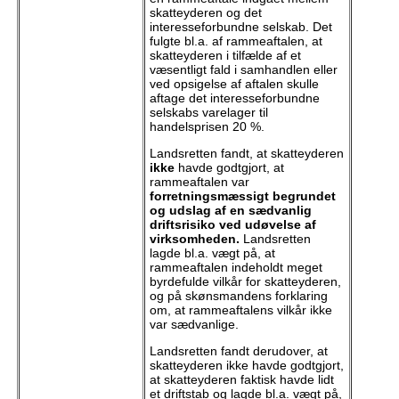
skatteyderen og det
interesseforbundne selskab. Det
fulgte bl.a. af rammeaftalen, at
skatteyderen i tilfælde af et
væsentligt fald i samhandlen eller
ved opsigelse af aftalen skulle
aftage det interesseforbundne
selskabs varelager til
handelsprisen 20 %.
Landsretten fandt, at skatteyderen
ikke
havde godtgjort, at
rammeaftalen var
forretningsmæssigt begrundet
og udslag af en sædvanlig
driftsrisiko ved udøvelse af
virksomheden.
Landsretten
lagde bl.a. vægt på, at
rammeaftalen indeholdt meget
byrdefulde vilkår for skatteyderen,
og på skønsmandens forklaring
om, at rammeaftalens vilkår ikke
var sædvanlige.
Landsretten fandt derudover, at
skatteyderen ikke havde godtgjort,
at skatteyderen faktisk havde lidt
et driftstab og lagde bl.a. vægt på,