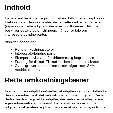
Indhold
Dette afsnit beskriver reglen om, at en driftsomkostning kun kan
trækkes fra af den skatteyder, der er rette omkostningsbærer
(også kaldet rette udgiftsholder eller udgiftsbærer). Afsnittet
beskriver også problemstillingen, når der er tale om
interesseforbundne parter.
Afsnittet indeholder:
Rette omkostningsbærer
Interesseforbundne parter
Skærpet bevisbyrde for driftsmæssig begrundelse
Fradrag for tilskud. Tilskud mellem koncernselskaber
Oversigt over domme, kendelser, afgørelser, SKM-
meddelelser mv.
Rette omkostningsbærer
Fradrag for en udgift forudsætter, at udgiften vedrører driften for
den virksomhed, evt. det selskab, der afholder udgiften. Der er
derfor kun fradragsret for udgifter, der vedrører skatteyderens
egen erhvervelse af indkomst. Dette skyldes kravet om, at
udgiften skal relatere sig til erhvervelse af skattepligtig indkomst.