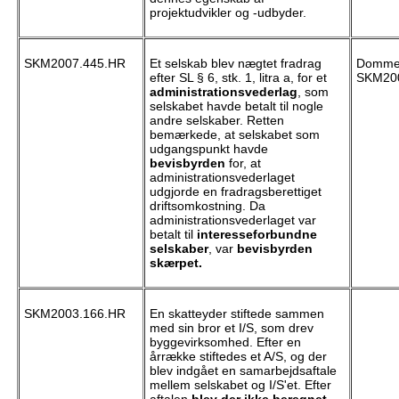
projektudvikler og -udbyder.
SKM2007.445.HR
Et selskab blev nægtet fradrag
Dommen
efter SL § 6, stk. 1, litra a, for et
SKM200
administrationsvederlag
, som
selskabet havde betalt til nogle
andre selskaber. Retten
bemærkede, at selskabet som
udgangspunkt havde
bevisbyrden
for, at
administrationsvederlaget
udgjorde en fradragsberettiget
driftsomkostning. Da
administrationsvederlaget var
betalt til
interesseforbundne
selskaber
, var
bevisbyrden
skærpet.
SKM2003.166.HR
En skatteyder stiftede sammen
med sin bror et I/S, som drev
byggevirksomhed. Efter en
årrække stiftedes et A/S, og der
blev indgået en samarbejdsaftale
mellem selskabet og I/S'et. Efter
aftalen
blev der ikke beregnet