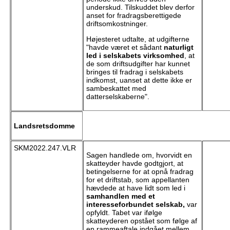
underskud. Tilskuddet blev derfor
anset for fradragsberettigede
driftsomkostninger.
Højesteret udtalte, at udgifterne
"havde været et sådant
naturligt
led i selskabets virksomhed
, at
de som driftsudgifter har kunnet
bringes til fradrag i selskabets
indkomst, uanset at dette ikke er
sambeskattet med
datterselskaberne".
Landsretsdomme
SKM2022.247.VLR
Sagen handlede om, hvorvidt en
skatteyder havde godtgjort, at
betingelserne for at opnå fradrag
for et driftstab, som appellanten
hævdede at have lidt som led i
samhandlen med et
interesseforbundet selskab,
var
opfyldt. Tabet var ifølge
skatteyderen opstået som følge af
en rammeaftale indgået mellem