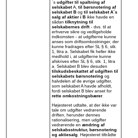
´s
udgifter til spaltning af
selskabet
A,
til børsnotering af
selskabet B
og
til selskabet A´s
salg af aktier i B
ikke havde en
sådan
tilknytning til
selskabernes drift
- dvs. til at
erhverve sikre og vedligeholde
indkomsten - at udgifterne kunne
anses som driftsomkostninger, der
kunne fradrages efter SL § 6, stk.
1, litra a. Selskabet fik heller ikke
medhold i, at udgifterne kunne
afskrives efter SL § 6, stk. 1, litra
a. Selskabet B blev desuden
tilskudsbeskattet af udgiften til
selskabets børsnotering
og
halvdelen af de øvrige udgifter,
som selskabet A havde afholdt,
fordi selskabet B blev anset for
rette omkostningsbærer
.
Højesteret udtalte, at der ikke var
tale om udgifter vedrørende
driften, herunder dennes
rationalisering, men udgifter
vedrørende en
ændring af
selskabsstruktur, børsnotering
og aktiesalg
. Højesteret tiltrådte