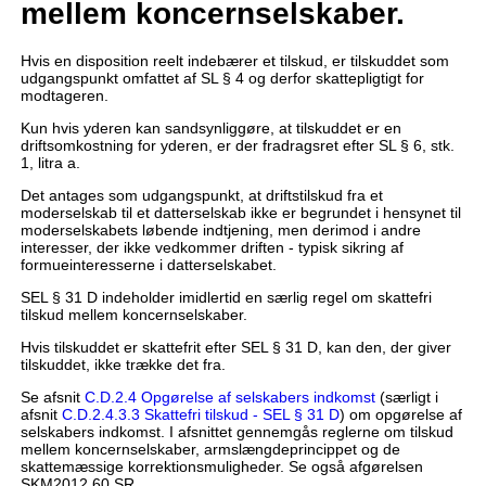
mellem koncernselskaber.
Hvis en disposition reelt indebærer et tilskud, er tilskuddet som
udgangspunkt omfattet af SL § 4 og derfor skattepligtigt for
modtageren.
Kun hvis yderen kan sandsynliggøre, at tilskuddet er en
driftsomkostning for yderen, er der fradragsret efter SL § 6, stk.
1, litra a.
Det antages som udgangspunkt, at driftstilskud fra et
moderselskab til et datterselskab ikke er begrundet i hensynet til
moderselskabets løbende indtjening, men derimod i andre
interesser, der ikke vedkommer driften - typisk sikring af
formueinteresserne i datterselskabet.
SEL § 31 D indeholder imidlertid en særlig regel om skattefri
tilskud mellem koncernselskaber.
Hvis tilskuddet er skattefrit efter SEL § 31 D, kan den, der giver
tilskuddet, ikke trække det fra.
Se afsnit
C.D.2.4 Opgørelse af selskabers indkomst
(særligt i
afsnit
C.D.2.4.3.3 Skattefri tilskud - SEL § 31 D
) om opgørelse af
selskabers indkomst. I afsnittet gennemgås reglerne om tilskud
mellem koncernselskaber, armslængdeprincippet og de
skattemæssige korrektionsmuligheder. Se også afgørelsen
SKM2012.60.SR.