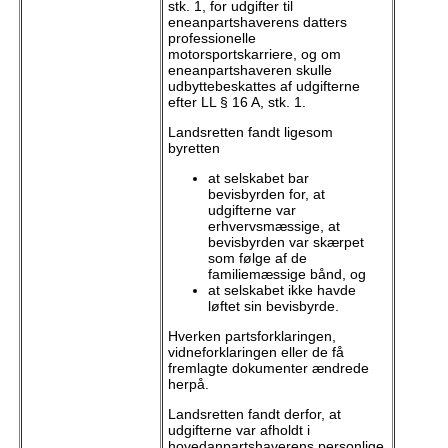
stk. 1, for udgifter til
eneanpartshaverens datters
professionelle
motorsportskarriere, og om
eneanpartshaveren skulle
udbyttebeskattes af udgifterne
efter LL § 16 A, stk. 1.
Landsretten fandt ligesom
byretten
at selskabet bar
bevisbyrden for, at
udgifterne var
erhvervsmæssige, at
bevisbyrden var skærpet
som følge af de
familiemæssige bånd, og
at selskabet ikke havde
løftet sin bevisbyrde.
Hverken partsforklaringen,
vidneforklaringen eller de få
fremlagte dokumenter ændrede
herpå.
Landsretten fandt derfor, at
udgifterne var afholdt i
hovedanpartshaverens personlige