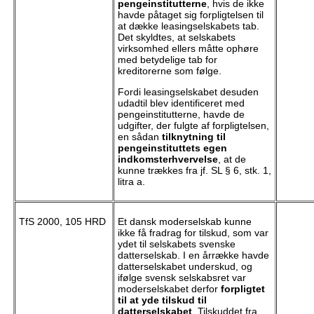
pengeinstitutterne
, hvis de ikke
havde påtaget sig forpligtelsen til
at dække leasingselskabets tab.
Det skyldtes, at selskabets
virksomhed ellers måtte ophøre
med betydelige tab for
kreditorerne som følge.
Fordi leasingselskabet desuden
udadtil blev identificeret med
pengeinstitutterne, havde de
udgifter, der fulgte af forpligtelsen,
en sådan
tilknytning til
pengeinstituttets egen
indkomsterhvervelse
, at de
kunne trækkes fra jf. SL § 6, stk. 1,
litra a.
TfS 2000, 105 HRD
Et dansk moderselskab kunne
ikke få fradrag for tilskud, som var
ydet til selskabets svenske
datterselskab. I en årrække havde
datterselskabet underskud, og
ifølge svensk selskabsret var
moderselskabet derfor
forpligtet
til at yde tilskud til
datterselskabet
. Tilskuddet fra