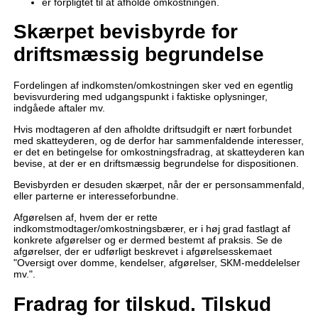
er forpligtet til at afholde omkostningen.
Skærpet bevisbyrde for
driftsmæssig begrundelse
Fordelingen af indkomsten/omkostningen sker ved en egentlig
bevisvurdering med udgangspunkt i faktiske oplysninger,
indgåede aftaler mv.
Hvis modtageren af den afholdte driftsudgift er nært forbundet
med skatteyderen, og de derfor har sammenfaldende interesser,
er det en betingelse for omkostningsfradrag, at skatteyderen kan
bevise, at der er en driftsmæssig begrundelse for dispositionen.
Bevisbyrden er desuden skærpet, når der er personsammenfald,
eller parterne er interesseforbundne.
Afgørelsen af, hvem der er rette
indkomstmodtager/omkostningsbærer, er i høj grad fastlagt af
konkrete afgørelser og er dermed bestemt af praksis. Se de
afgørelser, der er udførligt beskrevet i afgørelsesskemaet
"Oversigt over domme, kendelser, afgørelser, SKM-meddelelser
mv.".
Fradrag for tilskud. Tilskud