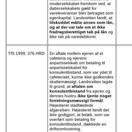
moderselskabet fremkom ved, at
datterselskabets gæld for
vareleverancer blev betragtet som
egenkapital. Landsretten fandt, at
tilskuddet måtte anses som lån,
og at der var tale om et ikke
fradragsberettiget tab på lån
og
ikke tab på varedebitorer.
TfS 1999, 376 HRD
En aftale mellem ejeren af et
cafeteria og ejerens
anpartsselskab om betaling til
anpartsselskabet for
konsulentbistand, som var ydet til
cafeteriaet, kunne ikke godkendes
skattemæssigt. Landsretten lagde
til grund, at
aftalen om
konsulentbistand
fra ejeren og
dennes hustru
ikke tjente noget
forretningsmæssigt formål
.
Højesteret stadfæstede
afgørelsen. Højesteret fandt det
ikke godtgjort, at beløb, som var
overført som betaling for
konsulentbistand, dækkede en
driftsomkostning.