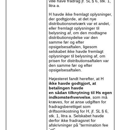
ville have fradrag jf. SL § 6, stk. 1,
litra a.
H havde ikke fremlagt oplysninger,
der godtgjorde, at det nye
distributionsnetværk var et andet,
eller fremlagt oplysninger til
belysning af, om den modtagne
distributionsydelse var den
samme før og efter
opsigelsesaftalen, ligesom
selskabet ikke havde fremlagt
oplysninger til belysning af, om
prisen for distributionsaftalen var
den samme før og efter
opsigelsesaftalen.
Højesteret fandt herefter, at H
ikke havde godtgjort, at
betalingen havde
en sådan tilknytning til Hs egen
indkomsterhvervelse
, som må
kræves, for at anse udgiften for
fradragsberettiget som
driftsomkostning for H, jf. SL § 6,
stk. 1, litra a. Selskabet havde
derfor ikke fradragsret for
afskrivninger på "termination fee
´et".