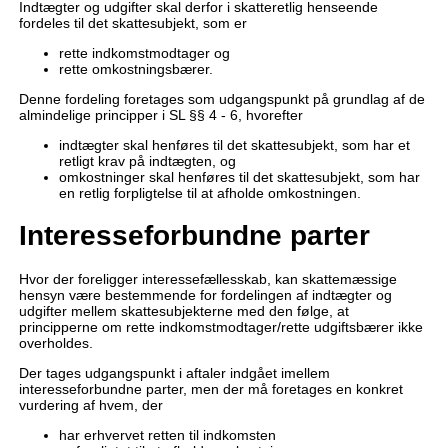
Indtægter og udgifter skal derfor i skatteretlig henseende
fordeles til det skattesubjekt, som er
rette indkomstmodtager og
rette omkostningsbærer.
Denne fordeling foretages som udgangspunkt på grundlag af de
almindelige principper i SL §§ 4 - 6, hvorefter
indtægter skal henføres til det skattesubjekt, som har et
retligt krav på indtægten, og
omkostninger skal henføres til det skattesubjekt, som har
en retlig forpligtelse til at afholde omkostningen.
Interesseforbundne parter
Hvor der foreligger interessefællesskab, kan skattemæssige
hensyn være bestemmende for fordelingen af indtægter og
udgifter mellem skattesubjekterne med den følge, at
principperne om rette indkomstmodtager/rette udgiftsbærer ikke
overholdes.
Der tages udgangspunkt i aftaler indgået imellem
interesseforbundne parter, men der må foretages en konkret
vurdering af hvem, der
har erhvervet retten til indkomsten