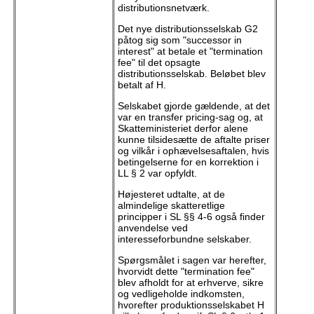
distributionsnetværk.
Det nye distributionsselskab G2
påtog sig som "successor in
interest" at betale et "termination
fee" til det opsagte
distributionsselskab. Beløbet blev
betalt af H.
Selskabet gjorde gældende, at det
var en transfer pricing-sag og, at
Skatteministeriet derfor alene
kunne tilsidesætte de aftalte priser
og vilkår i ophævelsesaftalen, hvis
betingelserne for en korrektion i
LL § 2 var opfyldt.
Højesteret udtalte, at de
almindelige skatteretlige
principper i SL §§ 4-6 også finder
anvendelse ved
interesseforbundne selskaber.
Spørgsmålet i sagen var herefter,
hvorvidt dette "termination fee"
blev afholdt for at erhverve, sikre
og vedligeholde indkomsten,
hvorefter produktionsselskabet H