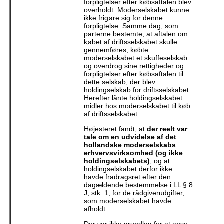
forpligtelser efter købsaftalen blev
overholdt. Moderselskabet kunne
ikke frigøre sig for denne
forpligtelse. Samme dag, som
parterne bestemte, at aftalen om
købet af driftsselskabet skulle
gennemføres, købte
moderselskabet et skuffeselskab
og overdrog sine rettigheder og
forpligtelser efter købsaftalen til
dette selskab, der blev
holdingselskab for driftsselskabet.
Herefter lånte holdingselskabet
midler hos moderselskabet til køb
af driftsselskabet.
Højesteret fandt, at
der reelt var
tale om en udvidelse af det
hollandske moderselskabs
erhvervsvirksomhed (og ikke
holdingselskabets)
, og at
holdingselskabet derfor ikke
havde fradragsret efter den
dagældende bestemmelse i LL § 8
J, stk. 1, for de rådgiverudgifter,
som moderselskabet havde
afholdt.
Der var ikke grundlag for at anse