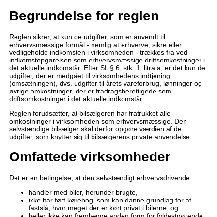
Begrundelse for reglen
Reglen sikrer, at kun de udgifter, som er anvendt til
erhvervsmæssige formål - nemlig at erhverve, sikre eller
vedligeholde indkomsten i virksomheden - trækkes fra ved
indkomstopgørelsen som erhvervsmæssige driftsomkostninger i
det aktuelle indkomstår. Efter SL § 6, stk. 1, litra a, er det kun de
udgifter, der er medgået til virksomhedens indtjening
(omsætningen), dvs. udgifter til årets vareforbrug, lønninger og
øvrige omkostninger, der er fradragsberettigede som
driftsomkostninger i det aktuelle indkomstår.
Reglen forudsætter, at bilsælgeren har fratrukket alle
omkostninger i virksomheden som erhvervsmæssige. Den
selvstændige bilsælger skal derfor opgøre værdien af de
udgifter, som knytter sig til bilsælgerens private anvendelse.
Omfattede virksomheder
Det er en betingelse, at den selvstændigt erhvervsdrivende:
handler med biler, herunder brugte,
ikke har ført kørebog, som kan danne grundlag for at
fastslå, hvor meget der er kørt privat i bilerne, og
heller ikke kan fremlægge anden form for fyldestgørende