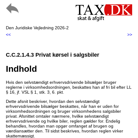
Den Juridiske Vejledning 2026-2
<<
>>
C.C.2.1.4.3 Privat kørsel i salgsbiler
Indhold
Hvis den selvstændigt erhvervsdrivende bilsælger bruger
reglerne i virksomhedsordningen, beskattes han af fri bil efter LL
§ 16, jf. VSL § 1, stk. 3, 6. pkt.
Dette afsnit beskriver, hvordan den selvstændigt
erhvervsdrivende bilsælger beskattes, når han er uden for
virksomhedsordningen og bruger virksomhedens salgsbiler
privat. Afsnittet omtaler nærmere, hvilke selvstændigt
erhvervsdrivende og hvilke biler, reglen gælder for. Endelig
behandles, hvordan man opgør omfanget af brugen og
værdiansætter den. Til sidst beskrives, hvordan reglen virker
skattemæssigt.