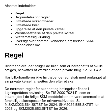
Afsnittet indeholder:
Regel
Begrundelse for reglen
Omfattede virksomheder
Omfattede biler
Opgørelse af den private kørsel
Værdiansættelse af den private kørsel
Skattemæssig virkning
Oversigt over domme, kendelser, afgørelser, SKM-
meddelelser mv.
Regel
Bilforhandlere, der bruger de biler, som er beregnet til at skulle
sælges, beskattes af værdien af den private brug. Se SL § 4 a.
Har bilforhandleren ikke ført løbende regnskab med omfanget af
sin private kørsel, ansættes den efter et skøn.
De nærmere regler for skønnet og betingelser findes i
Ligningsrådets anvisning. Se TfS 2000,702 LR, som er
indarbejdet i de årlige SKM-meddelelser om værdiansættelse af
forskellige skønsposter for erhvervsdrivende. Se
fx SKM2023.564.SKTST for 2024, SKM2024.585.SKTST for
2025 og SKM2025.653.SKTST for 2026.