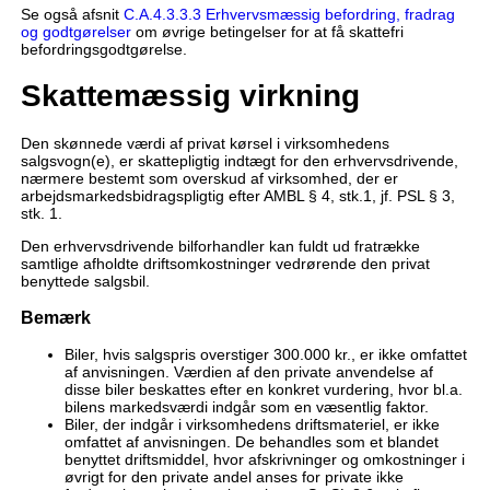
Se også afsnit
C.A.4.3.3.3 Erhvervsmæssig befordring, fradrag
og godtgørelser
om øvrige betingelser for at få skattefri
befordringsgodtgørelse.
Skattemæssig virkning
Den skønnede værdi af privat kørsel i virksomhedens
salgsvogn(e), er skattepligtig indtægt for den erhvervsdrivende,
nærmere bestemt som overskud af virksomhed, der er
arbejdsmarkedsbidragspligtig efter AMBL § 4, stk.1, jf. PSL § 3,
stk. 1.
Den erhvervsdrivende bilforhandler kan fuldt ud fratrække
samtlige afholdte driftsomkostninger vedrørende den privat
benyttede salgsbil.
Bemærk
Biler, hvis salgspris overstiger 300.000 kr., er ikke omfattet
af anvisningen. Værdien af den private anvendelse af
disse biler beskattes efter en konkret vurdering, hvor bl.a.
bilens markedsværdi indgår som en væsentlig faktor.
Biler, der indgår i virksomhedens driftsmateriel, er ikke
omfattet af anvisningen. De behandles som et blandet
benyttet driftsmiddel, hvor afskrivninger og omkostninger i
øvrigt for den private andel anses for private ikke