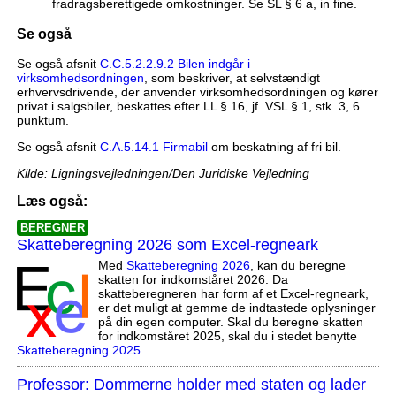
fradragsberettigede omkostninger. Se SL § 6 a, in fine.
Se også
Se også afsnit
C.C.5.2.2.9.2 Bilen indgår i
virksomhedsordningen
, som beskriver, at selvstændigt
erhvervsdrivende, der anvender virksomhedsordningen og kører
privat i salgsbiler, beskattes efter LL § 16, jf. VSL § 1, stk. 3, 6.
punktum.
Se også afsnit
C.A.5.14.1 Firmabil
om beskatning af fri bil.
Kilde: Ligningsvejledningen/Den Juridiske Vejledning
Læs også:
BEREGNER
Skatteberegning 2026 som Excel-regneark
Med
Skatteberegning 2026
, kan du beregne
skatten for indkomståret 2026. Da
skatteberegneren har form af et Excel-regneark,
er det muligt at gemme de indtastede oplysninger
på din egen computer. Skal du beregne skatten
for indkomståret 2025, skal du i stedet benytte
Skatteberegning 2025
.
Professor: Dommerne holder med staten og lader