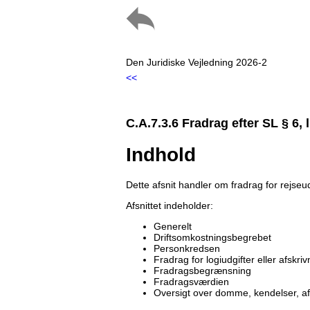
Den Juridiske Vejledning 2026-2
<<
C.A.7.3.6 Fradrag efter SL § 6, l
Indhold
Dette afsnit handler om fradrag for rejseudg
Afsnittet indeholder:
Generelt
Driftsomkostningsbegrebet
Personkredsen
Fradrag for logiudgifter eller afskriv
Fradragsbegrænsning
Fradragsværdien
Oversigt over domme, kendelser, a