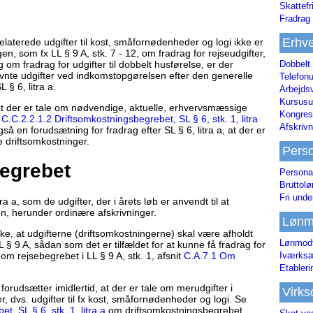
Skattefr
Fradrag 
Erhve
elaterede udgifter til kost, småfornødenheder og logi ikke er
gen, som fx LL § 9 A, stk. 7 - 12, om fradrag for rejseudgifter,
Dobbelt
g om fradrag for udgifter til dobbelt husførelse, er der
vnte udgifter ved indkomstopgørelsen efter den generelle
Telefonu
 § 6, litra a.
Arbejds
Kursusu
, at der er tale om nødvendige, aktuelle, erhvervsmæssige
Kongres-
t
C.C.2.2.1.2 Driftsomkostningsbegrebet, SL § 6, stk. 1, litra
Afskrivn
 en forudsætning for fradrag efter SL § 6, litra a, at der er
 driftsomkostninger.
Pers
egrebet
Persona
Bruttol
Fri unde
ra a, som de udgifter, der i årets løb er anvendt til at
n, herunder ordinære afskrivninger.
Lønm
ikke, at udgifterne (driftsomkostningerne) skal være afholdt
Lønmodt
L § 9 A, sådan som det er tilfældet for at kunne få fradrag for
e om rejsebegrebet i LL § 9 A, stk. 1, afsnit
C.A.7.1 Om
Iværksæ
Etabler
 forudsætter imidlertid, at der er tale om merudgifter i
Virk
er, dvs. udgifter til fx kost, småfornødenheder og logi. Se
, SL § 6, stk. 1, litra a
om driftsomkostningsbegrebet.