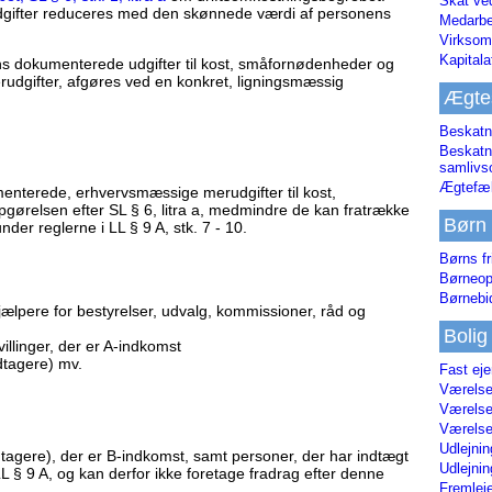
Skat ve
udgifter reduceres med den skønnede værdi af personens
Medarbe
Virksom
Kapital
ns dokumenterede udgifter til kost, småfornødenheder og
erudgifter, afgøres ved en konkret, ligningsmæssig
Ægte
Beskatn
Beskatn
samliv
Ægtefæl
enterede, erhvervsmæssige merudgifter til kost,
ørelsen efter SL § 6, litra a, medmindre de kan fratrække
Børn
der reglerne i LL § 9 A, stk. 7 - 10.
Børns fr
Børneop
Børnebi
lpere for bestyrelser, udvalg, kommissioner, råd og
Bolig
llinger, der er A-indkomst
tagere) mv.
Fast ej
Værelses
Værelses
Værelses
Udlejnin
agere), der er B-indkomst, samt personer, der har indtægt
Udlejnin
L § 9 A, og kan derfor ikke foretage fradrag efter denne
Fremleje