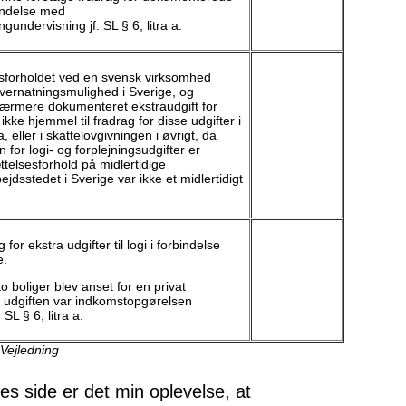
bindelse med
ndervisning jf. SL § 6, litra a.
sforholdet ved en svensk virksomhed
vernatningsmulighed i Sverige, og
ærmere dokumenteret ekstraudgift for
ikke hjemmel til fradrag for disse udgifter i
 a, eller i skattelovgivningen i øvrigt, da
for logi- og forplejningsudgifter er
telsesforhold på midlertidige
ejdsstedet i Sverige var ikke et midlertidigt
 for ekstra udgifter til logi i forbindelse
e.
o boliger blev anset for en privat
or udgiften var indkomstopgørelsen
L § 6, litra a.
 Vejledning
 side er det min oplevelse, at