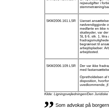
rejseudgifter i for
stemmetræning/sangu
SKM2006.161.LSR
Uanset ansættelse
nødvendiggjorde o
medførte en ikke n
skatteyder, var der 
SL § 6, stk. 1, litra
fradragsmuligheden 
begrænset til ansæt
arbejdspladser. Arb
arbejdssted.
SKM2006.109.LSR
Der var ikke fradrag
med fastansættels
Opretholdelsen af t
disposition, hvorf
uvedkommende, jf. S
,,
Kilde: Ligningsvejledningen/Den Juridiske
Som advokat på borgernes