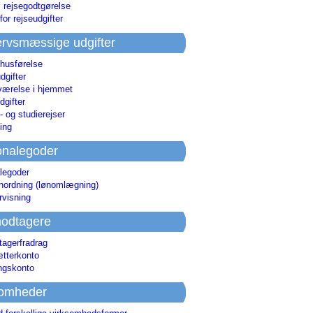
i rejsegodtgørelse
for rejseudgifter
rvsmæssige udgifter
 husførelse
dgifter
værelse i hjemmet
dgifter
 og studierejser
ing
onalegoder
legoder
ønordning (lønomlægning)
rvisning
odtagere
agerfradrag
tterkonto
ingskonto
somheder