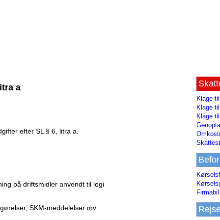
Skat
itra a
Klage ti
Klage t
Klage ti
Genopta
ifter efter SL § 6, litra a.
Omkostn
Skattest
Befor
Kørsels
Kørsels
ning på driftsmidler anvendt til logi
Firmabil 
fgørelser, SKM-meddelelser mv.
Rejs