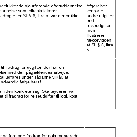
 udelukkende ajourførende efteruddannelse
Afgørelsen
ddannelse som folkeskolelærer.
vedrørte
adrag efter SL § 6, litra a, var derfor ikke
andre udgifter
end
rejseudgifter,
men
illustrerer
rækkevidden
af SL § 6, litra
a.
il fradrag for udgifter, der har en
else med den pågældendes arbejde,
kal udføres under sådanne vilkår, at
nødvendig følge heraf.
det i den konkrete sag. Skatteyderen var
t til fradrag for rejseudgifter til logi, kost
nne foretage fradrag for dokumenterede