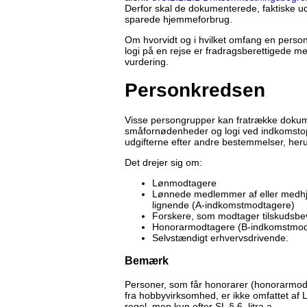
Derfor skal de dokumenterede, faktiske 
sparede hjemmeforbrug.
Om hvorvidt og i hvilket omfang en perso
logi på en rejse er fradragsberettigede m
vurdering.
Personkredsen
Visse persongrupper kan fratrække dokum
småfornødenheder og logi ved indkomstopg
udgifterne efter andre bestemmelser, herun
Det drejer sig om:
Lønmodtagere
Lønnede medlemmer af eller medhjæ
lignende (A-indkomstmodtagere)
Forskere, som modtager tilskudsbevi
Honorarmodtagere (B-indkomstmod
Selvstændigt erhvervsdrivende.
Bemærk
Personer, som får honorarer (honorarmodt
fra hobbyvirksomhed, er ikke omfattet af L
regel, men kun efter SL § 6, litra a.