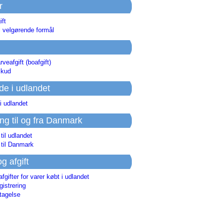
r
ift
l velgørende formål
rveafgift (boafgift)
skud
de i udlandet
i udlandet
ing til og fra Danmark
 til udlandet
 til Danmark
og afgift
afgifter for varer købt i udlandet
istrering
tagelse