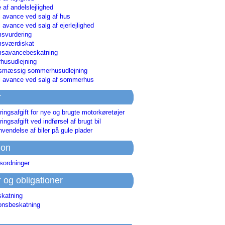
 af andelslejlighed
i avance ved salg af hus
i avance ved salg af ejerlejlighed
svurdering
msværdiskat
savancebeskatning
usudlejning
smæssig sommerhusudlejning
ri avance ved salg af sommerhus
r
ringsafgift for nye og brugte motorkøretøjer
ringsafgift ved indførsel af brugt bil
nvendelse af biler på gule plader
ion
sordninger
r og obligationer
skatning
ionsbeskatning