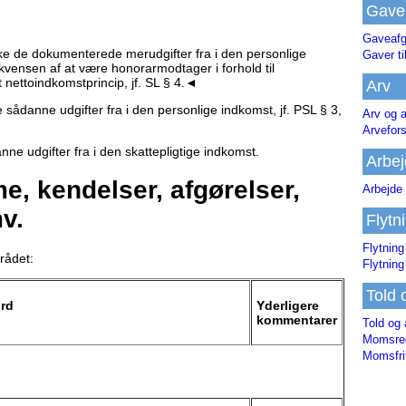
Gave
Gaveafg
e de dokumenterede merudgifter fra i den personlige
Gaver ti
vensen af at være honorarmodtager i forhold til
nettoindkomstprincip, jf. SL § 4.◄
Arv
sådanne udgifter fra i den personlige indkomst, jf. PSL § 3,
Arv og a
Arvefor
e udgifter fra i den skattepligtige indkomst.
Arbej
, kendelser, afgørelser,
Arbejde 
v.
Flytn
Flytning
rådet:
Flytning
Told 
ord
Yderligere
kommentarer
Told og 
Momsreg
Momsfri