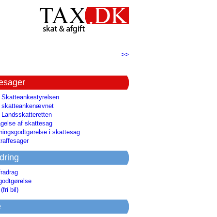
>>
tesager
l Skatteankestyrelsen
il skatteankenævnet
l Landsskatteretten
gelse af skattesag
ingsgodtgørelse i skattesag
raffesager
dring
fradrag
godtgørelse
(fri bil)
e