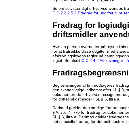
Se om selvstændigt erhvervsdrivendes fradrag
C.C.2.2.2.5.2 Fradrag for udgifter til rejser
Fradrag for logiudgi
driftsmidler anvendt 
Hvis en person overnatter på rejsen i sin 
for at fratrække disse udgifter med standa
afskrivningslovens regler på campingvogn e
logiet. Se afsnit
C.C.2.4.2 Afskrivninger på
Fradragsbegrænsn
Begrænsningen af lønmodtageres fradrag m
den skattepligtige indkomst efter LL § 9, 
dokumenterede erhvervsmæssige merudgifte
for driftsomkostninger i SL § 6, litra a.
Derimod gælder den særlige fradragsbegræ
9 A, stk. 7, ikke for fradrag for dokument
SL § 6, litra a. Derimod gælder fradragsb
det specielle fradrag for dobbelt husførelse 