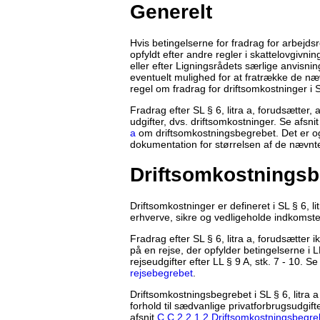
Generelt
Hvis betingelserne for fradrag for arbejdsr
opfyldt efter andre regler i skattelovgivnin
eller efter Ligningsrådets særlige anvisnin
eventuelt mulighed for at fratrække de næ
regel om fradrag for driftsomkostninger i SL
Fradrag efter SL § 6, litra a, forudsætter
udgifter, dvs. driftsomkostninger. Se afsni
a
om driftsomkostningsbegrebet. Det er også
dokumentation for størrelsen af de nævnte
Driftsomkostningsb
Driftsomkostninger er defineret i SL § 6, lit
erhverve, sikre og vedligeholde indkomste
Fradrag efter SL § 6, litra a, forudsætter 
på en rejse, der opfylder betingelserne i L
rejseudgifter efter LL § 9 A, stk. 7 - 10. S
rejsebegrebet
.
Driftsomkostningsbegrebet i SL § 6, litra a
forhold til sædvanlige privatforbrugsudgift
afsnit
C.C.2.2.1.2 Driftsomkostningsbegrebet