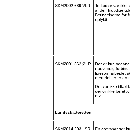
SKM2002.669.VLR
To kurser var ikke
af den hidtidige u
Betingelserne for fr
opfyldt.
SKM2001.562.ØLR
Der er kun adgang t
nødvendig forbind
ligesom arbejdet s
merudgifter er en 
Det var ikke tilfæl
derfor ikke berettige
mv.
Landsskatteretten
SKM2014.203.LSR
En operasanger ku