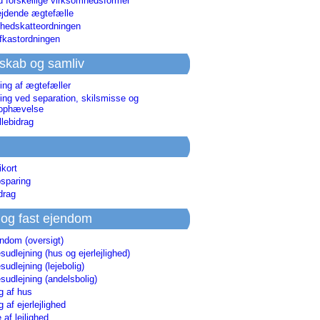
d forskellige virksomhedsformer
jdende ægtefælle
hedskatteordningen
afkastordningen
skab og samliv
ing af ægtefæller
ing ved separation, skilsmisse og
sophævelse
lebidrag
ikort
sparing
drag
 og fast ejendom
endom (oversigt)
udlejning (hus og ejerlejlighed)
udlejning (lejebolig)
udlejning (andelsbolig)
g af hus
g af ejerlejlighed
 af lejlighed