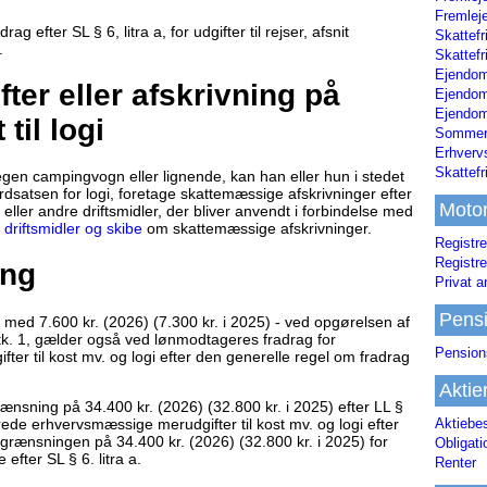
Fremleje
 efter SL § 6, litra a, for udgifter til rejser, afsnit
Skattefr
.
Skattefr
Ejendom
fter eller afskrivning på
Ejendo
Ejendom
til logi
Sommerh
Erhverv
Skattef
egen campingvogn eller lignende, kan han eller hun i stedet
rdsatsen for logi, foretage skattemæssige afskrivninger efter
Moto
ller andre driftsmidler, der bliver anvendt i forbindelse med
 driftsmidler og skibe
om skattemæssige afskrivninger.
Registre
Registre
ing
Privat a
Pens
ed 7.600 kr. (2026) (7.300 kr. i 2025) - ved opgørelsen af
stk. 1, gælder også ved lønmodtageres fradrag for
Pension
r til kost mv. og logi efter den generelle regel om fradrag
Aktie
nsning på 34.400 kr. (2026) (32.800 kr. i 2025) efter LL §
erede erhvervsmæssige merudgifter til kost mv. og logi efter
Aktiebe
egrænsningen på 34.400 kr. (2026) (32.800 kr. i 2025) for
Obligat
efter SL § 6. litra a.
Renter