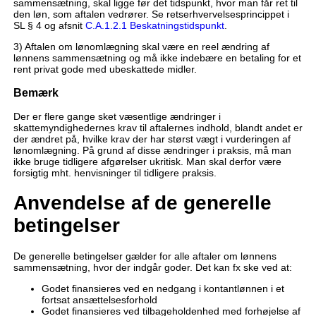
sammensætning, skal ligge før det tidspunkt, hvor man får ret til
den løn, som aftalen vedrører. Se retserhvervelsesprincippet i
SL § 4 og afsnit
C.A.1.2.1 Beskatningstidspunkt
.
3) Aftalen om lønomlægning skal være en reel ændring af
lønnens sammensætning og må ikke indebære en betaling for et
rent privat gode med ubeskattede midler.
Bemærk
Der er flere gange sket væsentlige ændringer i
skattemyndighedernes krav til aftalernes indhold, blandt andet er
der ændret på, hvilke krav der har størst vægt i vurderingen af
lønomlægning. På grund af disse ændringer i praksis, må man
ikke bruge tidligere afgørelser ukritisk. Man skal derfor være
forsigtig mht. henvisninger til tidligere praksis.
Anvendelse af de generelle
betingelser
De generelle betingelser gælder for alle aftaler om lønnens
sammensætning, hvor der indgår goder. Det kan fx ske ved at:
Godet finansieres ved en nedgang i kontantlønnen i et
fortsat ansættelsesforhold
Godet finansieres ved tilbageholdenhed med forhøjelse af