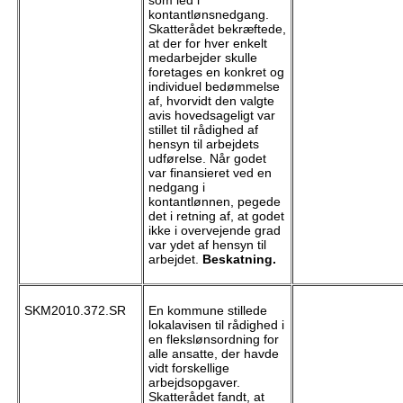
som led i
kontantlønsnedgang.
Skatterådet bekræftede,
at der for hver enkelt
medarbejder skulle
foretages en konkret og
individuel bedømmelse
af, hvorvidt den valgte
avis hovedsageligt var
stillet til rådighed af
hensyn til arbejdets
udførelse. Når godet
var finansieret ved en
nedgang i
kontantlønnen, pegede
det i retning af, at godet
ikke i overvejende grad
var ydet af hensyn til
arbejdet.
Beskatning.
SKM2010.372.SR
En kommune stillede
lokalavisen til rådighed i
en flekslønsordning for
alle ansatte, der havde
vidt forskellige
arbejdsopgaver.
Skatterådet fandt, at