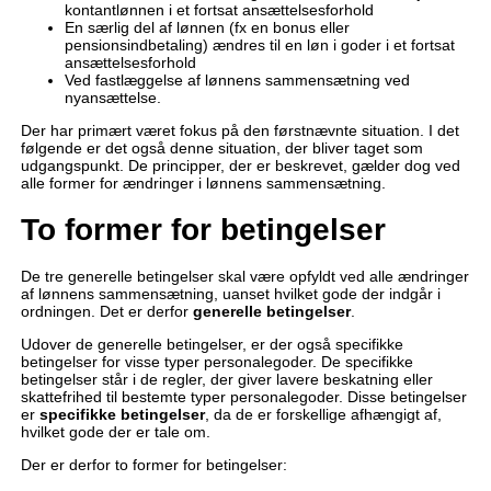
kontantlønnen i et fortsat ansættelsesforhold
En særlig del af lønnen (fx en bonus eller
pensionsindbetaling) ændres til en løn i goder i et fortsat
ansættelsesforhold
Ved fastlæggelse af lønnens sammensætning ved
nyansættelse.
Der har primært været fokus på den førstnævnte situation. I det
følgende er det også denne situation, der bliver taget som
udgangspunkt. De principper, der er beskrevet, gælder dog ved
alle former for ændringer i lønnens sammensætning.
To former for betingelser
De tre generelle betingelser skal være opfyldt ved alle ændringer
af lønnens sammensætning, uanset hvilket gode der indgår i
ordningen. Det er derfor
generelle betingelser
.
Udover de generelle betingelser, er der også specifikke
betingelser for visse typer personalegoder. De specifikke
betingelser står i de regler, der giver lavere beskatning eller
skattefrihed til bestemte typer personalegoder. Disse betingelser
er
specifikke betingelser
, da de er forskellige afhængigt af,
hvilket gode der er tale om.
Der er derfor to former for betingelser: