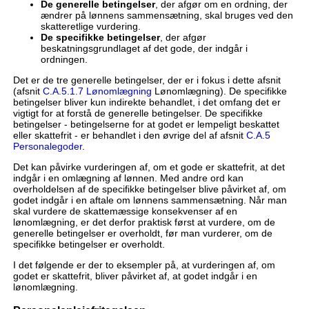
De generelle betingelser
, der afgør om en ordning, der
ændrer på lønnens sammensætning, skal bruges ved den
skatteretlige vurdering.
De specifikke betingelser
, der afgør
beskatningsgrundlaget af det gode, der indgår i
ordningen.
Det er de tre generelle betingelser, der er i fokus i dette afsnit
(afsnit
C.A.5.1.7 Lønomlægning
Lønomlægning). De specifikke
betingelser bliver kun indirekte behandlet, i det omfang det er
vigtigt for at forstå de generelle betingelser. De specifikke
betingelser - betingelserne for at godet er lempeligt beskattet
eller skattefrit - er behandlet i den øvrige del af afsnit
C.A.5
Personalegoder
.
Det kan påvirke vurderingen af, om et gode er skattefrit, at det
indgår i en omlægning af lønnen. Med andre ord kan
overholdelsen af de specifikke betingelser blive påvirket af, om
godet indgår i en aftale om lønnens sammensætning. Når man
skal vurdere de skattemæssige konsekvenser af en
lønomlægning, er det derfor praktisk først at vurdere, om de
generelle betingelser er overholdt, før man vurderer, om de
specifikke betingelser er overholdt.
I det følgende er der to eksempler på, at vurderingen af, om
godet er skattefrit, bliver påvirket af, at godet indgår i en
lønomlægning.