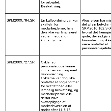
for arbejdet.
Beskatning.
SKM2009.784.SR
En kaffeordning var kun
Afgørelsen har mis
skattefri for
del af sin betydnin
medarbejderne, hvis
SKM2010.162.SKA
den ikke var finansieret
hvoraf det fremgår,
ved en nedgang i
gode, der indgår i
kontantlønnen.
lønomlægning ikk
være omfattet af
personaleplejefrit
SKM2009.727.SR
Cykler som
personalegode kunne
indgå i en ordning med
lønomlægning.
Cyklerne var dog ikke
omfattet af nogle former
for skattefrihed eller
lempelig beskatning, og
medarbejderne ville
derfor blive
skattepligtige af
markedsværdien af
godet efter LL § 16.