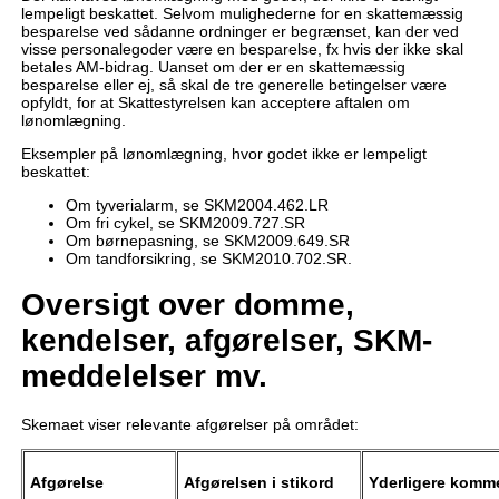
lempeligt beskattet. Selvom mulighederne for en skattemæssig
besparelse ved sådanne ordninger er begrænset, kan der ved
visse personalegoder være en besparelse, fx hvis der ikke skal
betales AM-bidrag. Uanset om der er en skattemæssig
besparelse eller ej, så skal de tre generelle betingelser være
opfyldt, for at Skattestyrelsen kan acceptere aftalen om
lønomlægning.
Eksempler på lønomlægning, hvor godet ikke er lempeligt
beskattet:
Om tyverialarm, se SKM2004.462.LR
Om fri cykel, se SKM2009.727.SR
Om børnepasning, se SKM2009.649.SR
Om tandforsikring, se SKM2010.702.SR.
Oversigt over domme,
kendelser, afgørelser, SKM-
meddelelser mv.
Skemaet viser relevante afgørelser på området:
Afgørelse
Afgørelsen i stikord
Yderligere komm