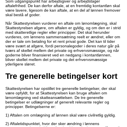
Som udgangspunkt har arbejdsgiver og arbejdstager
aftalefrihed. De kan derfor aftale, at en fremtidig kontantløn skal
være lavere, ligesom de kan aftale, at en del af lønnen fremover
skal bestå af goder.
Når Skattestyrelsen vurderer en aftale om lønomlægning, skal
Skattestyrelsen afgøre, om aftalen er gyldig, og om den er i strid
med skatteretlige regler eller principper. Det skal herunder
vurderes, om lønnens sammensætning reelt er ændret, eller om
der er tale om betaling for et rent privat gode. Det kan til tider
være svært at afgøre, fordi personalegoder i deres natur går på
tværs af skellet mellem det private og erhvervsmæssige, og når
goderne bliver finansieret ved en nedgang i kontantlønnen,
bliver skellet mellem det private og det erhvervsmæssige
yderligere sløret.
Tre generelle betingelser kort
Skattestyrelsen har opstillet tre generelle betingelser, der skal
være opfyldt, for at Skattestyrelsen kan bruge aftalen om
lønomlægning ved skatteansættelsen. De tre generelle
betingelser er udlægninger af generelt relevante regler og
principper. Betingelserne er:
1) Aftalen om omlægning af lønnen skal være civilretlig gyldig.
2) Aftaletidspunktet, hvor der sker ændring i lønnens