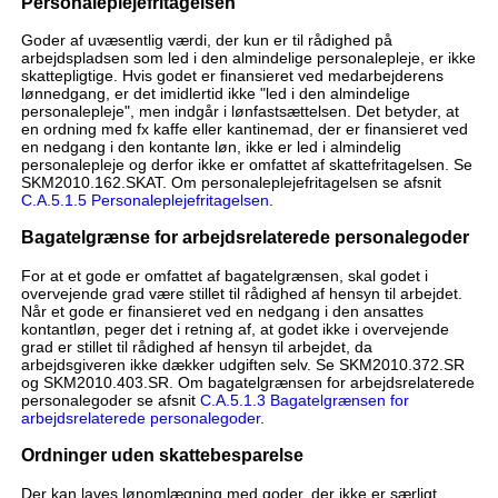
Personaleplejefritagelsen
Goder af uvæsentlig værdi, der kun er til rådighed på
arbejdspladsen som led i den almindelige personalepleje, er ikke
skattepligtige. Hvis godet er finansieret ved medarbejderens
lønnedgang, er det imidlertid ikke "led i den almindelige
personalepleje", men indgår i lønfastsættelsen. Det betyder, at
en ordning med fx kaffe eller kantinemad, der er finansieret ved
en nedgang i den kontante løn, ikke er led i almindelig
personalepleje og derfor ikke er omfattet af skattefritagelsen. Se
SKM2010.162.SKAT. Om personaleplejefritagelsen se afsnit
C.A.5.1.5 Personaleplejefritagelsen
.
Bagatelgrænse for arbejdsrelaterede personalegoder
For at et gode er omfattet af bagatelgrænsen, skal godet i
overvejende grad være stillet til rådighed af hensyn til arbejdet.
Når et gode er finansieret ved en nedgang i den ansattes
kontantløn, peger det i retning af, at godet ikke i overvejende
grad er stillet til rådighed af hensyn til arbejdet, da
arbejdsgiveren ikke dækker udgiften selv. Se SKM2010.372.SR
og SKM2010.403.SR. Om bagatelgrænsen for arbejdsrelaterede
personalegoder se afsnit
C.A.5.1.3 Bagatelgrænsen for
arbejdsrelaterede personalegoder
.
Ordninger uden skattebesparelse
Der kan laves lønomlægning med goder, der ikke er særligt