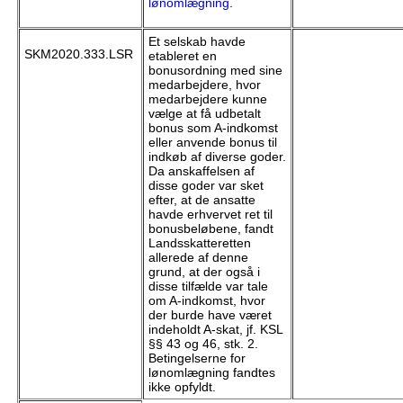
lønomlægning
.
Et selskab havde
SKM2020.333.LSR
etableret en
bonusordning med sine
medarbejdere, hvor
medarbejdere kunne
vælge at få udbetalt
bonus som A-indkomst
eller anvende bonus til
indkøb af diverse goder.
Da anskaffelsen af
disse goder var sket
efter, at de ansatte
havde erhvervet ret til
bonusbeløbene, fandt
Landsskatteretten
allerede af denne
grund, at der også i
disse tilfælde var tale
om A-indkomst, hvor
der burde have været
indeholdt A-skat, jf. KSL
§§ 43 og 46, stk. 2.
Betingelserne for
lønomlægning fandtes
ikke opfyldt.