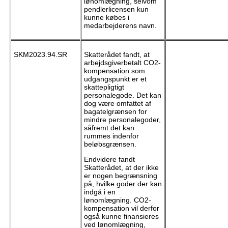
lønomlægning, selvom
pendlerlicensen kun
kunne købes i
medarbejderens navn.
SKM2023.94.SR
Skatterådet fandt, at
arbejdsgiverbetalt CO2-
kompensation som
udgangspunkt er et
skattepligtigt
personalegode. Det kan
dog være omfattet af
bagatelgrænsen for
mindre personalegoder,
såfremt det kan
rummes indenfor
beløbsgrænsen.
Endvidere fandt
Skatterådet, at der ikke
er nogen begrænsning
på, hvilke goder der kan
indgå i en
lønomlægning. CO2-
kompensation vil derfor
også kunne finansieres
ved lønomlægning,