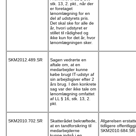
stk. 13, 2. pkt., når der
er foretaget
lønomlægning for en
del af udstyrets pris.
Det skal ske for alle de
år, hvori udstyret er
stillet til rådighed og
ikke kun for det år, hvor
lønomlægningen sker.
SKM2012.489.SR
Sagen vedrørte en
aftale om, at en
medarbejder kunne
købe brugt IT-udstyr af
sin arbejdsgiver efter 2
års brug. I den konkrete
sag var der ikke tale om
lønomlægning omfattet
af LL § 16, stk. 13, 2.
pkt.
SKM2010.702.SR
Skatterådet bekræftede,
Afgørelsen erstatt
at en tandforsikring til
tidligere offentligg
medarbejderne
SKM2010.684.SR.
kunne indgå i en