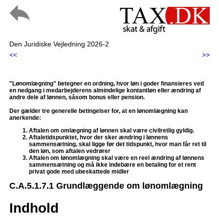
Den Juridiske Vejledning 2026-2
<<
>>
"Lønomlægning" betegner en ordning, hvor løn i goder finansieres ved
en nedgang i medarbejderens almindelige kontantløn eller ændring af
andre dele af lønnen, såsom bonus eller pension.
Der gælder tre generelle betingelser for, at en lønomlægning kan
anerkende:
Aftalen om omlægning af lønnen skal være civilretlig gyldig.
Aftaletidspunktet, hvor der sker ændring i lønnens
sammensætning, skal ligge før det tidspunkt, hvor man får ret til
den løn, som aftalen vedrører
Aftalen om lønomlægning skal være en reel ændring af lønnens
sammensætning og må ikke indebære en betaling for et rent
privat gode med ubeskattede midler
C.A.5.1.7.1 Grundlæggende om lønomlægning
Indhold