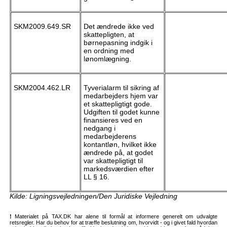
SKM2009.649.SR
Det ændrede ikke ved
skattepligten, at
børnepasning indgik i
en ordning med
lønomlægning.
SKM2004.462.LR
Tyverialarm til sikring af
medarbejders hjem var
et skattepligtigt gode.
Udgiften til godet kunne
finansieres ved en
nedgang i
medarbejderens
kontantløn, hvilket ikke
ændrede på, at godet
var skattepligtigt til
markedsværdien efter
LL § 16.
Kilde: Ligningsvejledningen/Den Juridiske Vejledning
!
Materialet på TAX.DK har alene til formål at informere generelt om udvalgte
retsregler. Har du behov for at træffe beslutning om, hvorvidt - og i givet fald hvordan