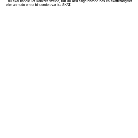
- du skal handle i et konkret tilfælde, bør du altid søge bistand hos en skatterådgiver
eller anmode om et bindende svar fra SKAT.