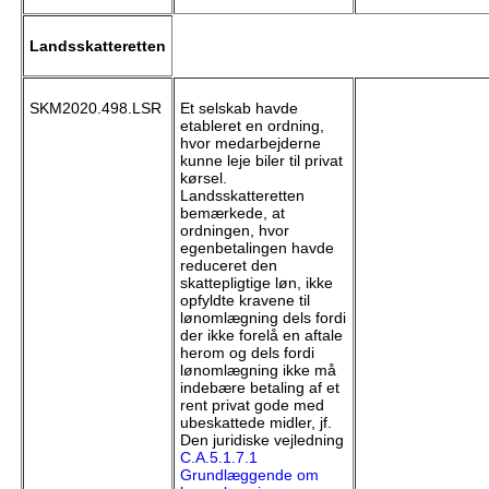
Landsskatteretten
SKM2020.498.LSR
Et selskab havde
etableret en ordning,
hvor medarbejderne
kunne leje biler til privat
kørsel.
Landsskatteretten
bemærkede, at
ordningen, hvor
egenbetalingen havde
reduceret den
skattepligtige løn, ikke
opfyldte kravene til
lønomlægning dels fordi
der ikke forelå en aftale
herom og dels fordi
lønomlægning ikke må
indebære betaling af et
rent privat gode med
ubeskattede midler, jf.
Den juridiske vejledning
C.A.5.1.7.1
Grundlæggende om