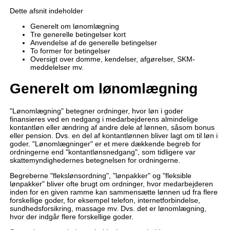
Dette afsnit indeholder
Generelt om lønomlægning
Tre generelle betingelser kort
Anvendelse af de generelle betingelser
To former for betingelser
Oversigt over domme, kendelser, afgørelser, SKM-
meddelelser mv.
Generelt om lønomlægning
"Lønomlægning" betegner ordninger, hvor løn i goder
finansieres ved en nedgang i medarbejderens almindelige
kontantløn eller ændring af andre dele af lønnen, såsom bonus
eller pension. Dvs. en del af kontantlønnen bliver lagt om til løn i
goder. "Lønomlægninger" er et mere dækkende begreb for
ordningerne end "kontantlønsnedgang", som tidligere var
skattemyndighedernes betegnelsen for ordningerne.
Begreberne "flekslønsordning", "lønpakker" og "fleksible
lønpakker" bliver ofte brugt om ordninger, hvor medarbejderen
inden for en given ramme kan sammensætte lønnen ud fra flere
forskellige goder, for eksempel telefon, internetforbindelse,
sundhedsforsikring, massage mv. Dvs. det er lønomlægning,
hvor der indgår flere forskellige goder.