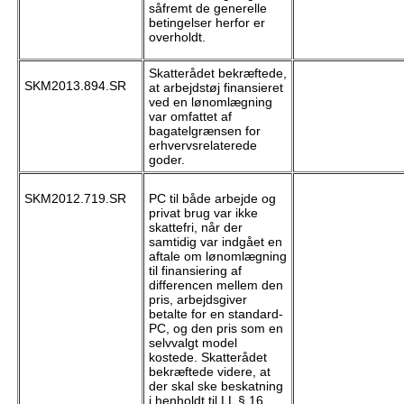
såfremt de generelle
betingelser herfor er
overholdt.
Skatterådet bekræftede,
SKM2013.894.SR
at arbejdstøj finansieret
ved en lønomlægning
var omfattet af
bagatelgrænsen for
erhvervsrelaterede
goder.
SKM2012.719.SR
PC til både arbejde og
privat brug var ikke
skattefri, når der
samtidig var indgået en
aftale om lønomlægning
til finansiering af
differencen mellem den
pris, arbejdsgiver
betalte for en standard-
PC, og den pris som en
selvvalgt model
kostede. Skatterådet
bekræftede videre, at
der skal ske beskatning
i henholdt til LL § 16,