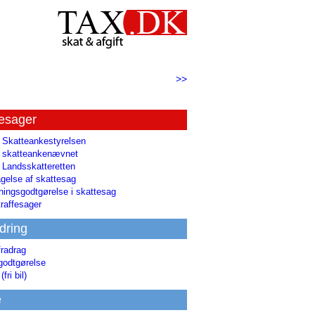
>>
tesager
l Skatteankestyrelsen
il skatteankenævnet
l Landsskatteretten
gelse af skattesag
ingsgodtgørelse i skattesag
raffesager
dring
fradrag
godtgørelse
(fri bil)
e