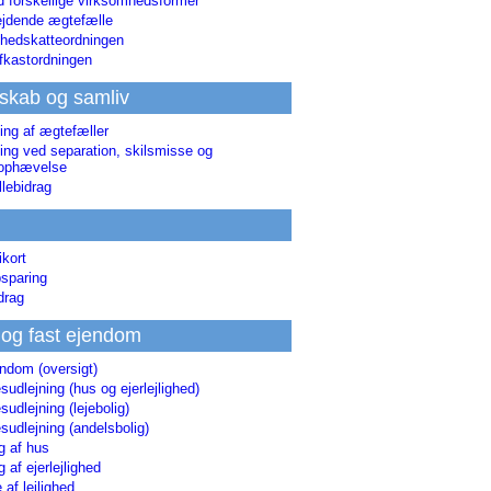
d forskellige virksomhedsformer
jdende ægtefælle
hedskatteordningen
afkastordningen
skab og samliv
ing af ægtefæller
ing ved separation, skilsmisse og
sophævelse
lebidrag
ikort
sparing
drag
 og fast ejendom
endom (oversigt)
udlejning (hus og ejerlejlighed)
udlejning (lejebolig)
udlejning (andelsbolig)
g af hus
g af ejerlejlighed
 af lejlighed