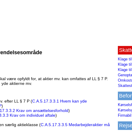
Skat
nvendelsesområde
Klage ti
Klage t
Klage ti
Genopta
kal være opfyldt for, at aktier mv. kan omfattes af LL § 7 P.
Omkostn
 yde aktierne mv.
Skattest
Befor
 efter LL § 7 P (
C.A.5.17.3.3.1 Hvem kan yde
Kørsels
P
)
Kørsels
17.3.3.2 Krav om ansættelsesforhold
)
3.3.3 Krav om individuel aftale
)
Firmabil 
n særlig aktieklasse (
C.A.5.17.3.3.5 Medarbejderaktier må
Rejs