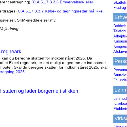
ferenceafregning) (
C.A.5.17.3.3.6 Erhvervelses- eller
Skattefr
Fradrag 
erdrages (
C.A.5.17.3.3.7 Købe- og tegningsretter må ikke
Erhve
fgørelser, SKM-meddelelser mv.
Dobbelt
 Vejledning
Telefonu
Arbejds
Kursusu
Kongres-
-regneark
Afskrivn
, kan du beregne skatten for indkomståret 2026. Da
Pers
af et Excel-regneark, er det muligt at gemme de indtastede
mputer. Skal du beregne skatten for indkomståret 2025, skal
Persona
eregning 2025
.
Bruttol
Fri unde
Lønm
staten og lader borgerne i stikken
Lønmodt
Iværksæ
Etabler
Virk