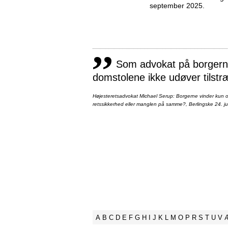
september 2025.
,,
Som advokat på borgernes
domstolene ikke udøver tilstr
Højesteretsadvokat Michael Serup: Borgerne vinder kun ot
retssikkerhed eller manglen på samme?, Berlingske 24. ju
A
B
C
D
E
F
G
H
I
J
K
L
M
O
P
R
S
T
U
V