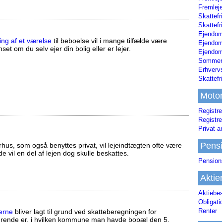
Fremleje
Skattefr
Skattefr
Ejendom
ing af et værelse
til beboelse vil i mange tilfælde være
Ejendo
set om du selv ejer din bolig eller er lejer.
Ejendom
Sommerh
Erhverv
Skattef
Moto
Registre
Registre
Privat a
Pens
us, som også benyttes privat, vil lejeindtægten ofte være
ælde vil en del af lejen dog skulle beskattes.
Pension
Aktie
Aktiebe
Obligat
Renter
erne
bliver lagt til grund ved skatteberegningen for
ørende er, i hvilken kommune man havde bopæl den 5.