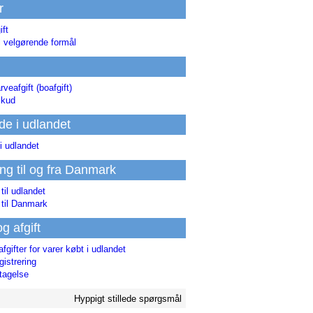
r
ift
l velgørende formål
rveafgift (boafgift)
skud
de i udlandet
i udlandet
ing til og fra Danmark
 til udlandet
 til Danmark
og afgift
afgifter for varer købt i udlandet
istrering
tagelse
Hyppigt stillede spørgsmål