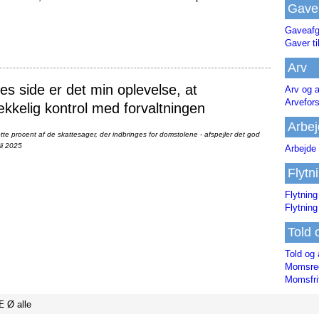
Gave
Gaveafg
Gaver ti
Arv
 side er det min oplevelse, at
Arv og a
Arvefor
ækkelig kontrol med forvaltningen
Arbej
te procent af de skattesager, der indbringes for domstolene - afspejler det god
li 2025
Arbejde 
Flytn
Flytning
Flytning
Told 
Told og 
Momsreg
Momsfri
Æ
Ø
alle