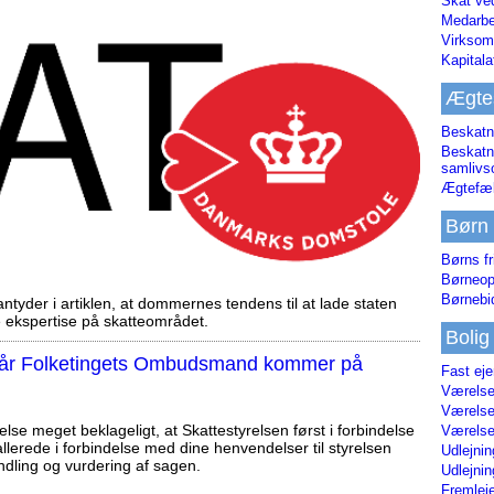
Skat ve
Medarbe
Virksom
Kapital
Ægte
Beskatn
Beskatn
samliv
Ægtefæl
Børn
Børns fr
Børneop
Børnebi
tyder i artiklen, at dommernes tendens til at lade staten
ekspertise på skatteområdet.
Bolig
, når Folketingets Ombudsmand kommer på
Fast ej
Værelses
Værelses
else meget beklageligt, at Skattestyrelsen først i forbindelse
Værelses
llerede i forbindelse med dine henvendelser til styrelsen
Udlejnin
ndling og vurdering af sagen.
Udlejnin
Fremleje