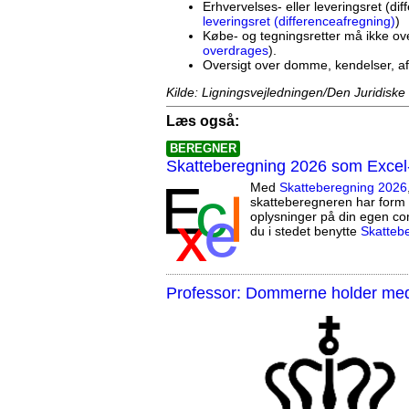
Erhvervelses- eller leveringsret (dif
leveringsret (differenceafregning)
)
Købe- og tegningsretter må ikke ov
overdrages
).
Oversigt over domme, kendelser, a
Kilde: Ligningsvejledningen/Den Juridiske
Læs også:
BEREGNER
Skatteberegning 2026 som Excel
Med
Skatteberegning 2026
skatteberegneren har form 
oplysninger på din egen co
du i stedet benytte
Skatteb
Professor: Dommerne holder med 