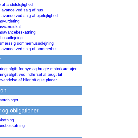
 af andelslejlighed
i avance ved salg af hus
i avance ved salg af ejerlejlighed
svurdering
msværdiskat
savancebeskatning
usudlejning
smæssig sommerhusudlejning
ri avance ved salg af sommerhus
r
ringsafgift for nye og brugte motorkøretøjer
ringsafgift ved indførsel af brugt bil
nvendelse af biler på gule plader
ion
sordninger
r og obligationer
skatning
ionsbeskatning