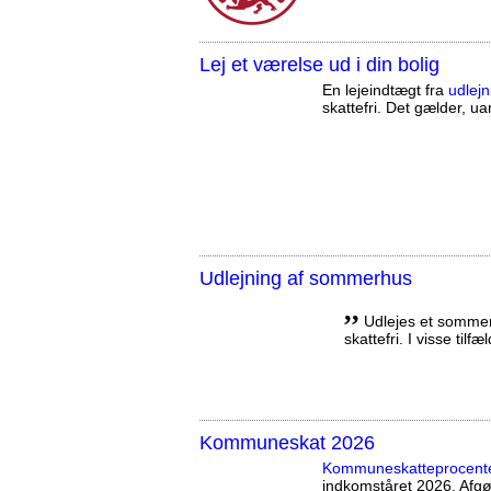
Lej et værelse ud i din bolig
En lejeindtægt fra
udlejn
skattefri. Det gælder, uan
Udlejning af sommerhus
,,
Udlejes et sommerh
skattefri. I visse tilf
Kommuneskat 2026
Kommuneskatte­procent
indkomståret 2026. Afg