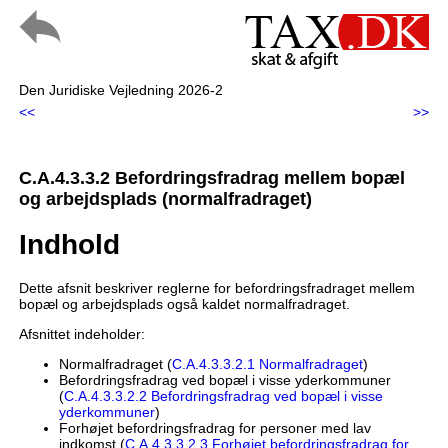
Den Juridiske Vejledning 2026-2
<<
>>
C.A.4.3.3.2 Befordringsfradrag mellem bopæl
og arbejdsplads (normalfradraget)
Indhold
Dette afsnit beskriver reglerne for befordringsfradraget mellem
bopæl og arbejdsplads også kaldet normalfradraget.
Afsnittet indeholder:
Normalfradraget (
C.A.4.3.3.2.1 Normalfradraget
)
Befordringsfradrag ved bopæl i visse yderkommuner
(
C.A.4.3.3.2.2 Befordringsfradrag ved bopæl i visse
yderkommuner
)
Forhøjet befordringsfradrag for personer med lav
indkomst (
C.A.4.3.3.2.3 Forhøjet befordringsfradrag for