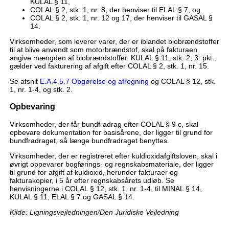
KULAL § 11,
COLAL § 2, stk. 1, nr. 8, der henviser til ELAL § 7, og
COLAL § 2, stk. 1, nr. 12 og 17, der henviser til GASAL §
14.
Virksomheder, som leverer varer, der er iblandet biobrændstoffer
til at blive anvendt som motorbrændstof, skal på fakturaen
angive mængden af biobrændstoffer. KULAL § 11, stk. 2, 3. pkt.,
gælder ved fakturering af afgift efter COLAL § 2, stk. 1, nr. 15.
Se afsnit
E.A.4.5.7 Opgørelse og afregning
og COLAL § 12, stk.
1, nr. 1-4, og stk. 2.
Opbevaring
Virksomheder, der får bundfradrag efter COLAL § 9 c, skal
opbevare dokumentation for basisårene, der ligger til grund for
bundfradraget, så længe bundfradraget benyttes.
Virksomheder, der er registreret efter kuldioxidafgiftsloven, skal i
øvrigt oppevarer bogførings- og regnskabsmateriale, der ligger
til grund for afgift af kuldioxid, herunder fakturaer og
fakturakopier, i 5 år efter regnskabsårets udløb. Se
henvisningerne i COLAL § 12, stk. 1, nr. 1-4, til MINAL § 14,
KULAL § 11, ELAL § 7 og GASAL § 14.
Kilde: Ligningsvejledningen/Den Juridiske Vejledning