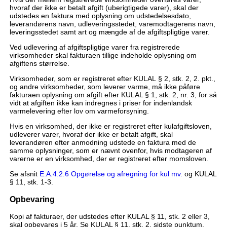
hvoraf der ikke er betalt afgift (uberigtigede varer), skal der
udstedes en faktura med oplysning om udstedelsesdato,
leverandørens navn, udleveringsstedet, varemodtagerens navn,
leveringsstedet samt art og mængde af de afgiftspligtige varer.
Ved udlevering af afgiftspligtige varer fra registrerede
virksomheder skal fakturaen tillige indeholde oplysning om
afgiftens størrelse.
Virksomheder, som er registreret efter KULAL § 2, stk. 2, 2. pkt.,
og andre virksomheder, som leverer varme, må ikke påføre
fakturaen oplysning om afgift efter KULAL § 1, stk. 2, nr. 3, for så
vidt at afgiften ikke kan indregnes i priser for indenlandsk
varmelevering efter lov om varmeforsyning.
Hvis en virksomhed, der ikke er registreret efter kulafgiftsloven,
udleverer varer, hvoraf der ikke er betalt afgift, skal
leverandøren efter anmodning udstede en faktura med de
samme oplysninger, som er nævnt ovenfor, hvis modtageren af
varerne er en virksomhed, der er registreret efter momsloven.
Se afsnit
E.A.4.2.6 Opgørelse og afregning for kul mv.
og KULAL
§ 11, stk. 1-3.
Opbevaring
Kopi af fakturaer, der udstedes efter KULAL § 11, stk. 2 eller 3,
skal opbevares i 5 år. Se KULAL § 11, stk. 2, sidste punktum.