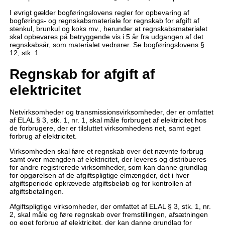
I øvrigt gælder bogføringslovens regler for opbevaring af
bogførings- og regnskabsmateriale for regnskab for afgift af
stenkul, brunkul og koks mv., herunder at regnskabsmaterialet
skal opbevares på betryggende vis i 5 år fra udgangen af det
regnskabsår, som materialet vedrører. Se bogføringslovens §
12, stk. 1.
Regnskab for afgift af
elektricitet
Netvirksomheder og transmissionsvirksomheder, der er omfattet
af ELAL § 3, stk. 1, nr. 1, skal måle forbruget af elektricitet hos
de forbrugere, der er tilsluttet virksomhedens net, samt eget
forbrug af elektricitet.
Virksomheden skal føre et regnskab over det nævnte forbrug
samt over mængden af elektricitet, der leveres og distribueres
for andre registrerede virksomheder, som kan danne grundlag
for opgørelsen af de afgiftspligtige elmængder, det i hver
afgiftsperiode opkrævede afgiftsbeløb og for kontrollen af
afgiftsbetalingen.
Afgiftspligtige virksomheder, der omfattet af ELAL § 3, stk. 1, nr.
2, skal måle og føre regnskab over fremstillingen, afsætningen
og eget forbrug af elektricitet, der kan danne grundlag for