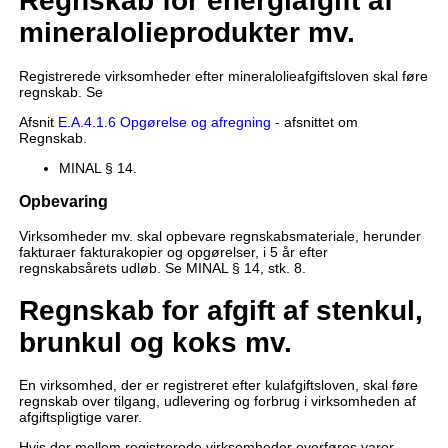
Regnskab for energiafgift af
mineralolieprodukter mv.
Registrerede virksomheder efter mineralolieafgiftsloven skal føre
regnskab. Se
Afsnit
E.A.4.1.6 Opgørelse og afregning
- afsnittet om
Regnskab.
MINAL § 14.
Opbevaring
Virksomheder mv. skal opbevare regnskabsmateriale, herunder
fakturaer fakturakopier og opgørelser, i 5 år efter
regnskabsårets udløb. Se MINAL § 14, stk. 8.
Regnskab for afgift af stenkul,
brunkul og koks mv.
En virksomhed, der er registreret efter kulafgiftsloven, skal føre
regnskab over tilgang, udlevering og forbrug i virksomheden af
afgiftspligtige varer.
Hvis der mellem registrerede virksomheder overføres varer,