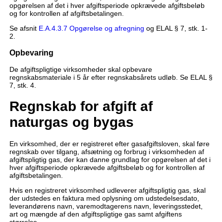
opgørelsen af det i hver afgiftsperiode opkrævede afgiftsbeløb
og for kontrollen af afgiftsbetalingen.
Se afsnit
E.A.4.3.7 Opgørelse og afregning
og ELAL § 7, stk. 1-
2.
Opbevaring
De afgiftspligtige virksomheder skal opbevare
regnskabsmateriale i 5 år efter regnskabsårets udløb. Se ELAL §
7, stk. 4.
Regnskab for afgift af
naturgas og bygas
En virksomhed, der er registreret efter gasafgiftsloven, skal føre
regnskab over tilgang, afsætning og forbrug i virksomheden af
afgiftspligtig gas, der kan danne grundlag for opgørelsen af det i
hver afgiftsperiode opkrævede afgiftsbeløb og for kontrollen af
afgiftsbetalingen.
Hvis en registreret virksomhed udleverer afgiftspligtig gas, skal
der udstedes en faktura med oplysning om udstedelsesdato,
leverandørens navn, varemodtagerens navn, leveringsstedet,
art og mængde af den afgiftspligtige gas samt afgiftens
størrelse.