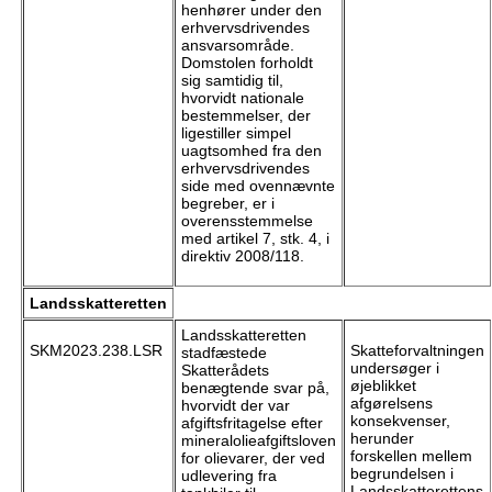
henhører under den
erhvervsdrivendes
ansvarsområde.
Domstolen forholdt
sig samtidig til,
hvorvidt nationale
bestemmelser, der
ligestiller simpel
uagtsomhed fra den
erhvervsdrivendes
side med ovennævnte
begreber, er i
overensstemmelse
med artikel 7, stk. 4, i
direktiv 2008/118.
Landsskatteretten
Landsskatteretten
SKM2023.238.LSR
Skatteforvaltningen
stadfæstede
undersøger i
Skatterådets
øjeblikket
benægtende svar på,
afgørelsens
hvorvidt der var
konsekvenser,
afgiftsfritagelse efter
herunder
mineralolieafgiftsloven
forskellen mellem
for olievarer, der ved
begrundelsen i
udlevering fra
Landsskatterettens