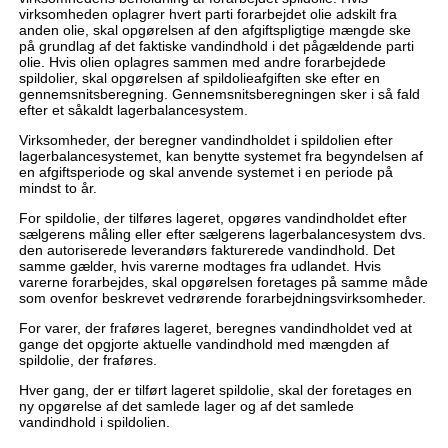
virksomheden oplagrer hvert parti forarbejdet olie adskilt fra
anden olie, skal opgørelsen af den afgiftspligtige mængde ske
på grundlag af det faktiske vandindhold i det pågældende parti
olie. Hvis olien oplagres sammen med andre forarbejdede
spildolier, skal opgørelsen af spildolieafgiften ske efter en
gennemsnitsberegning. Gennemsnitsberegningen sker i så fald
efter et såkaldt lagerbalancesystem.
Virksomheder, der beregner vandindholdet i spildolien efter
lagerbalancesystemet, kan benytte systemet fra begyndelsen af
en afgiftsperiode og skal anvende systemet i en periode på
mindst to år.
For spildolie, der tilføres lageret, opgøres vandindholdet efter
sælgerens måling eller efter sælgerens lagerbalancesystem dvs.
den autoriserede leverandørs fakturerede vandindhold. Det
samme gælder, hvis varerne modtages fra udlandet. Hvis
varerne forarbejdes, skal opgørelsen foretages på samme måde
som ovenfor beskrevet vedrørende forarbejdningsvirksomheder.
For varer, der fraføres lageret, beregnes vandindholdet ved at
gange det opgjorte aktuelle vandindhold med mængden af
spildolie, der fraføres.
Hver gang, der er tilført lageret spildolie, skal der foretages en
ny opgørelse af det samlede lager og af det samlede
vandindhold i spildolien.