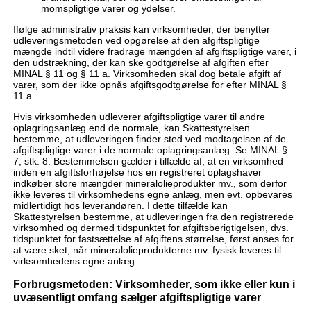
momspligtige varer og ydelser.
Ifølge administrativ praksis kan virksomheder, der benytter
udleveringsmetoden ved opgørelse af den afgiftspligtige
mængde indtil videre fradrage mængden af afgiftspligtige varer, i
den udstrækning, der kan ske godtgørelse af afgiften efter
MINAL § 11 og § 11 a. Virksomheden skal dog betale afgift af
varer, som der ikke opnås afgiftsgodtgørelse for efter MINAL §
11 a.
Hvis virksomheden udleverer afgiftspligtige varer til andre
oplagringsanlæg end de normale, kan Skattestyrelsen
bestemme, at udleveringen finder sted ved modtagelsen af de
afgiftspligtige varer i de normale oplagringsanlæg. Se MINAL §
7, stk. 8. Bestemmelsen gælder i tilfælde af, at en virksomhed
inden en afgiftsforhøjelse hos en registreret oplagshaver
indkøber store mængder mineralolieprodukter mv., som derfor
ikke leveres til virksomhedens egne anlæg, men evt. opbevares
midlertidigt hos leverandøren. I dette tilfælde kan
Skattestyrelsen bestemme, at udleveringen fra den registrerede
virksomhed og dermed tidspunktet for afgiftsberigtigelsen, dvs.
tidspunktet for fastsættelse af afgiftens størrelse, først anses for
at være sket, når mineralolieprodukterne mv. fysisk leveres til
virksomhedens egne anlæg.
Forbrugsmetoden: Virksomheder, som ikke eller kun i
uvæsentligt omfang sælger afgiftspligtige varer