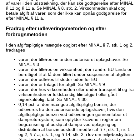
af varer i den udstrækning, der kan ske godtgørelse efter MINAL
§ 11 og § 11 a. Se MINAL § 8, stk. 2. Virksomheden skal dog
betale afgift af varer, som der ikke kan opnås godtgørelse for
efter MINAL § 11 a.
Fradrag efter udleveringsmetoden og efter
forbrugsmetoden
I den afgiftspligtige mængde opgjort efter MINAL § 7, stk. 1 og 2,
fradrages
varer, der tilføres en anden autoriseret oplagshaver. Se
MINAL § 3
varer, der tilføres en virksomhed, der i andre EU-lande er
berettiget til at få dem tilført under suspension af afgiften
varer, der udføres til steder uden for EU
varer, der er fritaget for afgift. Se MINAL § 9
varer, der hos virksomheden eller under transport til og fra
virksomheden er fuldstændig tilintetgjort eller gået
uigenkaldeligt tabt. Se MINAL § 30.
0,14 pct. af den mængde afgiftspligtig benzin, der
udleveres fra den autoriserede oplagshaver, hvis den
afgiftspligtige benzin ved udleveringen gennemløber et
dampretursystem, som opfylder kravene i regler om
begrænsning af udslip af dampe ved oplagring og
distribution af benzin udstedt i medfør af § 7, stk. 1, nr. 1
og 2, § 7 a, stk. 1, og § 14, stk. 2, i lov om miljøbeskyttelse
(dvs. bekendtgørelse om begrænsning af udslip af dampe