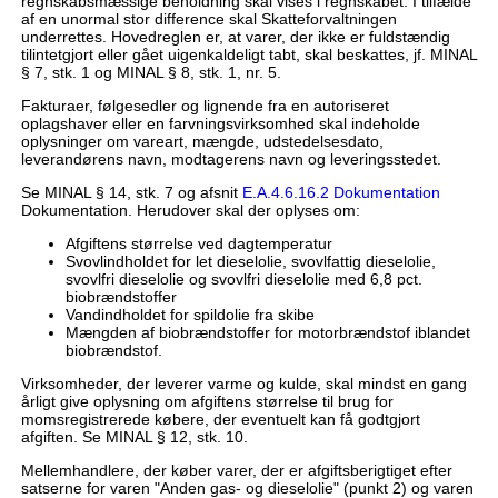
regnskabsmæssige beholdning skal vises i regnskabet. I tilfælde
af en unormal stor difference skal Skatteforvaltningen
underrettes. Hovedreglen er, at varer, der ikke er fuldstændig
tilintetgjort eller gået uigenkaldeligt tabt, skal beskattes, jf. MINAL
§ 7, stk. 1 og MINAL § 8, stk. 1, nr. 5.
Fakturaer, følgesedler og lignende fra en autoriseret
oplagshaver eller en farvningsvirksomhed skal indeholde
oplysninger om vareart, mængde, udstedelsesdato,
leverandørens navn, modtagerens navn og leveringsstedet.
Se MINAL § 14, stk. 7 og afsnit
E.A.4.6.16.2 Dokumentation
Dokumentation. Herudover skal der oplyses om:
Afgiftens størrelse ved dagtemperatur
Svovlindholdet for let dieselolie, svovlfattig dieselolie,
svovlfri dieselolie og svovlfri dieselolie med 6,8 pct.
biobrændstoffer
Vandindholdet for spildolie fra skibe
Mængden af biobrændstoffer for motorbrændstof iblandet
biobrændstof.
Virksomheder, der leverer varme og kulde, skal mindst en gang
årligt give oplysning om afgiftens størrelse til brug for
momsregistrerede købere, der eventuelt kan få godtgjort
afgiften. Se MINAL § 12, stk. 10.
Mellemhandlere, der køber varer, der er afgiftsberigtiget efter
satserne for varen "Anden gas- og dieselolie" (punkt 2) og varen