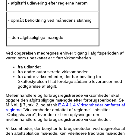
- afgiftsfri udlevering efter reglerne herom
- opmålt beholdning ved månedens slutning
= den afgiftspligtige mængde
Ved opgørelsen medregnes enhver tilgang i afgiftsperioden af
varer, som ubeskattet er tilført virksomheden
fra udlandet
fra andre autoriserede virksomheder
fra andre virksomheder, der har bevilling fra
Skattestyrelsen til at foretage sådanne leverancer mod
godtgørelse af afgift.
Mellemhandlere og forbrugsregistrerede virksomheder skal
opgøre den afgiftspligtige mængde efter forbrugsperioden. Se
MINAL § 7, stk. 2, og afsnit
E.A.4.1.4 Virksomheder omfattet af
reglerne
"Virksomheder omfattet af reglerne" i afsnittet
"Oplagshavere", hvor der er flere oplysninger om
mellemhandlere og forbrugsregistrerede virksomheder.
Virksomheder, der benytter forbrugsmetoden ved opgørelse af
den afgiftspligtige mængde, kan yderligere fradrage mængden