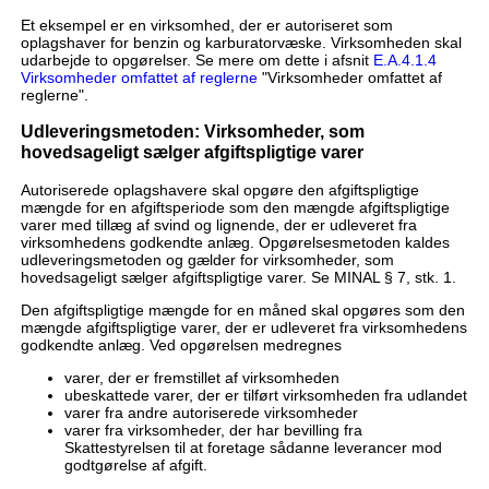
Et eksempel er en virksomhed, der er autoriseret som
oplagshaver for benzin og karburatorvæske. Virksomheden skal
udarbejde to opgørelser. Se mere om dette i afsnit
E.A.4.1.4
Virksomheder omfattet af reglerne
"Virksomheder omfattet af
reglerne".
Udleveringsmetoden: Virksomheder, som
hovedsageligt sælger afgiftspligtige varer
Autoriserede oplagshavere skal opgøre den afgiftspligtige
mængde for en afgiftsperiode som den mængde afgiftspligtige
varer med tillæg af svind og lignende, der er udleveret fra
virksomhedens godkendte anlæg. Opgørelsesmetoden kaldes
udleveringsmetoden og gælder for virksomheder, som
hovedsageligt sælger afgiftspligtige varer. Se MINAL § 7, stk. 1.
Den afgiftspligtige mængde for en måned skal opgøres som den
mængde afgiftspligtige varer, der er udleveret fra virksomhedens
godkendte anlæg. Ved opgørelsen medregnes
varer, der er fremstillet af virksomheden
ubeskattede varer, der er tilført virksomheden fra udlandet
varer fra andre autoriserede virksomheder
varer fra virksomheder, der har bevilling fra
Skattestyrelsen til at foretage sådanne leverancer mod
godtgørelse af afgift.