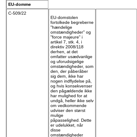
EU-domme
C-509/22
EU-domstolen
fortolkede begreberne
"hændelige
omstændigheder" og
"force majeure" i
artikel 7, stk. 4, i
direktiv 2008/118
derhen, at det
omfatter usædvanlige
og uforudsigelige
omstændigheder, som
den, der påberåber
sig dem, ikke har
nogen indflydelse på,
og hvis konsekvenser
den pågældende ikke
har mulighed for at
undgå, heller ikke selv
om vedkommende
udviser den størst
mulige
påpasselighed. Dette
er udelukket, når
disse
omstændigheder