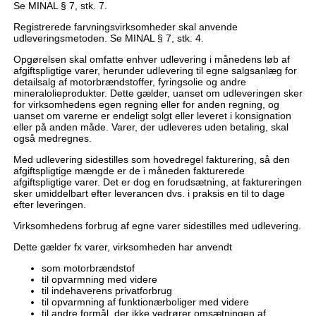
Se MINAL § 7, stk. 7.
Registrerede farvningsvirksomheder skal anvende
udleveringsmetoden. Se MINAL § 7, stk. 4.
Opgørelsen skal omfatte enhver udlevering i månedens løb af
afgiftspligtige varer, herunder udlevering til egne salgsanlæg for
detailsalg af motorbrændstoffer, fyringsolie og andre
mineralolieprodukter. Dette gælder, uanset om udleveringen sker
for virksomhedens egen regning eller for anden regning, og
uanset om varerne er endeligt solgt eller leveret i konsignation
eller på anden måde. Varer, der udleveres uden betaling, skal
også medregnes.
Med udlevering sidestilles som hovedregel fakturering, så den
afgiftspligtige mængde er de i måneden fakturerede
afgiftspligtige varer. Det er dog en forudsætning, at faktureringen
sker umiddelbart efter leverancen dvs. i praksis en til to dage
efter leveringen.
Virksomhedens forbrug af egne varer sidestilles med udlevering.
Dette gælder fx varer, virksomheden har anvendt
som motorbrændstof
til opvarmning med videre
til indehaverens privatforbrug
til opvarmning af funktionærboliger med videre
til andre formål, der ikke vedrører omsætningen af