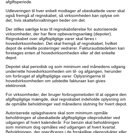
afgiftsperiode.
Udleveringen til hver enkelt modtager af ubeskattede varer skal
også fremgå af regnskabet, så virksomheden kan oplyse om
det, hvis skatteforvaltningen beder om det.
Der stilles særlige krav til regnskabsførelse for autoriserede
virksomheder, der har flere opbevaringsanlæg (depoter).
Regnskabet over afgiftspligtige varer skal føres i
hovedvirksomheden. Det skal fremgå af regnskabet, hvilket
depot de enkelte posteringer vedrører. Fakturaudstedelsen kan
foretages enten af hovedvirksomheden eller af det enkelte
depot.
Depotet skal periodisk og som minimum ved månedens udgang
underrette hovedvirksomheden om til- og afgangen, herunder
om forbruget af afgiftspligtige varer. Oplysningerne til
hovedvirksomheden om udstedte fakturaer kan gives
elektronisk.
For virksomheder, der bruger forbrugsmetoden til at opgøre den
afgiftspligtige mængde, skal regnskabet indeholde oplysning om
de opmålte beholdninger ved månedens slutning for hvert depot.
Autoriserede oplagshavere skal som minimum opmåle
beholdningen af ubeskattede afgiftspligtige olieprodukter ved
udgangen af hvert kalenderår. For benzin skal beholdningen
som minimum dog opmåles ved udgangen af hvert kvartal.
Beholdningen, der specificeres i de forskellige olieprodukter eller