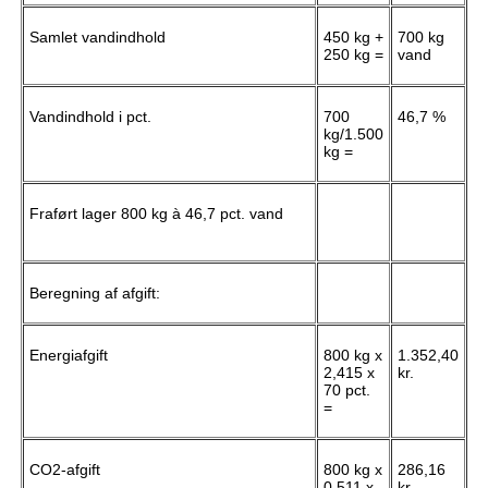
Samlet vandindhold
450 kg +
700 kg
250 kg =
vand
Vandindhold i pct.
700
46,7 %
kg/1.500
kg =
Fraført lager 800 kg à 46,7 pct. vand
Beregning af afgift:
Energiafgift
800 kg x
1.352,40
2,415 x
kr.
70 pct.
=
CO2-afgift
800 kg x
286,16
0,511 x
kr.