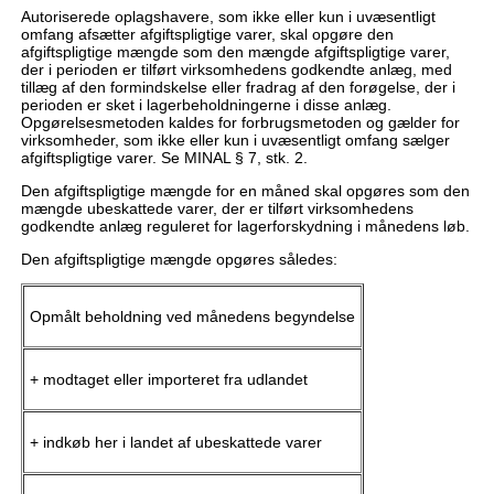
Autoriserede oplagshavere, som ikke eller kun i uvæsentligt
omfang afsætter afgiftspligtige varer, skal opgøre den
afgiftspligtige mængde som den mængde afgiftspligtige varer,
der i perioden er tilført virksomhedens godkendte anlæg, med
tillæg af den formindskelse eller fradrag af den forøgelse, der i
perioden er sket i lagerbeholdningerne i disse anlæg.
Opgørelsesmetoden kaldes for forbrugsmetoden og gælder for
virksomheder, som ikke eller kun i uvæsentligt omfang sælger
afgiftspligtige varer. Se MINAL § 7, stk. 2.
Den afgiftspligtige mængde for en måned skal opgøres som den
mængde ubeskattede varer, der er tilført virksomhedens
godkendte anlæg reguleret for lagerforskydning i månedens løb.
Den afgiftspligtige mængde opgøres således:
Opmålt beholdning ved månedens begyndelse
+ modtaget eller importeret fra udlandet
+ indkøb her i landet af ubeskattede varer