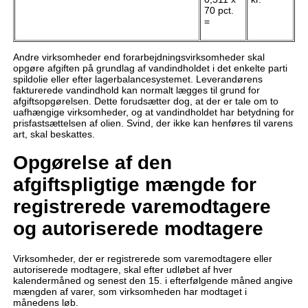
70 pct.
=
Andre virksomheder end forarbejdningsvirksomheder skal
opgøre afgiften på grundlag af vandindholdet i det enkelte parti
spildolie eller efter lagerbalancesystemet. Leverandørens
fakturerede vandindhold kan normalt lægges til grund for
afgiftsopgørelsen. Dette forudsætter dog, at der er tale om to
uafhængige virksomheder, og at vandindholdet har betydning for
prisfastsættelsen af olien. Svind, der ikke kan henføres til varens
art, skal beskattes.
Opgørelse af den
afgiftspligtige mængde for
registrerede varemodtagere
og autoriserede modtagere
Virksomheder, der er registrerede som varemodtagere eller
autoriserede modtagere, skal efter udløbet af hver
kalendermåned og senest den 15. i efterfølgende måned angive
mængden af varer, som virksomheden har modtaget i
månedens løb.