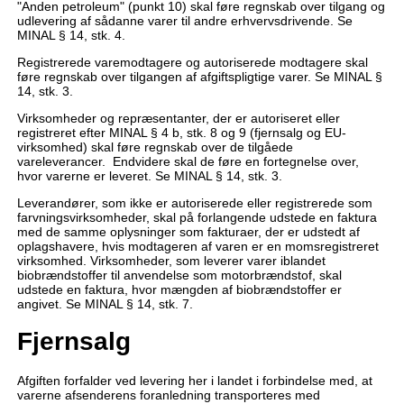
"Anden petroleum" (punkt 10) skal føre regnskab over tilgang og
udlevering af sådanne varer til andre erhvervsdrivende. Se
MINAL § 14, stk. 4.
Registrerede varemodtagere og autoriserede modtagere skal
føre regnskab over tilgangen af afgiftspligtige varer. Se MINAL §
14, stk. 3.
Virksomheder og repræsentanter, der er autoriseret eller
registreret efter MINAL § 4 b, stk. 8 og 9 (fjernsalg og EU-
virksomhed) skal føre regnskab over de tilgåede
vareleverancer. Endvidere skal de føre en fortegnelse over,
hvor varerne er leveret. Se MINAL § 14, stk. 3.
Leverandører, som ikke er autoriserede eller registrerede som
farvningsvirksomheder, skal på forlangende udstede en faktura
med de samme oplysninger som fakturaer, der er udstedt af
oplagshavere, hvis modtageren af varen er en momsregistreret
virksomhed. Virksomheder, som leverer varer iblandet
biobrændstoffer til anvendelse som motorbrændstof, skal
udstede en faktura, hvor mængden af biobrændstoffer er
angivet. Se MINAL § 14, stk. 7.
Fjernsalg
Afgiften forfalder ved levering her i landet i forbindelse med, at
varerne afsenderens foranledning transporteres med