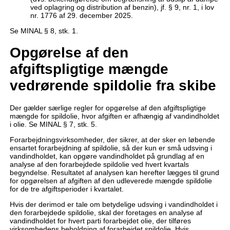
ved oplagring og distribution af benzin), jf. § 9, nr. 1, i lov
nr. 1776 af 29. december 2025.
Se MINAL § 8, stk. 1.
Opgørelse af den
afgiftspligtige mængde
vedrørende spildolie fra skibe
Der gælder særlige regler for opgørelse af den afgiftspligtige
mængde for spildolie, hvor afgiften er afhængig af vandindholdet
i olie. Se MINAL § 7, stk. 5.
Forarbejdningsvirksomheder, der sikrer, at der sker en løbende
ensartet forarbejdning af spildolie, så der kun er små udsving i
vandindholdet, kan opgøre vandindholdet på grundlag af en
analyse af den forarbejdede spildolie ved hvert kvartals
begyndelse. Resultatet af analysen kan herefter lægges til grund
for opgørelsen af afgiften af den udleverede mængde spildolie
for de tre afgiftsperioder i kvartalet.
Hvis der derimod er tale om betydelige udsving i vandindholdet i
den forarbejdede spildolie, skal der foretages en analyse af
vandindholdet for hvert parti forarbejdet olie, der tilføres
virksomhedens beholdning af forarbejdet spildolie. Hvis