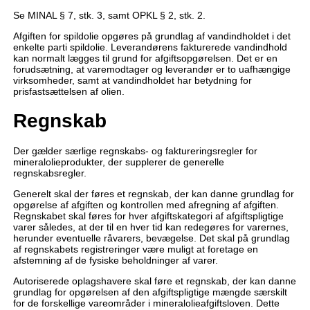
Se MINAL § 7, stk. 3, samt OPKL § 2, stk. 2.
Afgiften for spildolie opgøres på grundlag af vandindholdet i det
enkelte parti spildolie. Leverandørens fakturerede vandindhold
kan normalt lægges til grund for afgiftsopgørelsen. Det er en
forudsætning, at varemodtager og leverandør er to uafhængige
virksomheder, samt at vandindholdet har betydning for
prisfastsættelsen af olien.
Regnskab
Der gælder særlige regnskabs- og faktureringsregler for
mineralolieprodukter, der supplerer de generelle
regnskabsregler.
Generelt skal der føres et regnskab, der kan danne grundlag for
opgørelse af afgiften og kontrollen med afregning af afgiften.
Regnskabet skal føres for hver afgiftskategori af afgiftspligtige
varer således, at der til en hver tid kan redegøres for varernes,
herunder eventuelle råvarers, bevægelse. Det skal på grundlag
af regnskabets registreringer være muligt at foretage en
afstemning af de fysiske beholdninger af varer.
Autoriserede oplagshavere skal føre et regnskab, der kan danne
grundlag for opgørelsen af den afgiftspligtige mængde særskilt
for de forskellige vareområder i mineralolieafgiftsloven. Dette