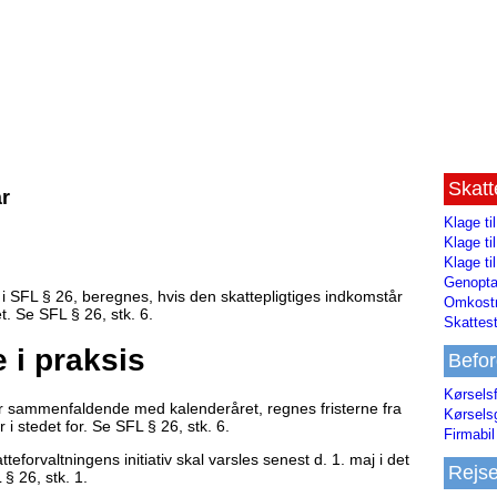
Skat
år
Klage ti
Klage t
Klage ti
Genopta
 i SFL § 26, beregnes, hvis den skattepligtiges indkomstår
Omkostn
 Se SFL § 26, stk. 6.
Skattest
 i praksis
Befor
Kørsels
er sammenfaldende med kalenderåret, regnes fristerne fra
Kørsels
i stedet for. Se SFL § 26, stk. 6.
Firmabil 
teforvaltningens initiativ skal varsles senest d. 1. maj i det
Rejs
 § 26, stk. 1.