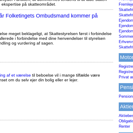
ekspertise på skatteområdet.
Fremleje
Skattefr
Skattefr
, når Folketingets Ombudsmand kommer på
Ejendom
Ejendo
Ejendom
else meget beklageligt, at Skattestyrelsen først i forbindelse
Sommerh
llerede i forbindelse med dine henvendelser til styrelsen
Erhverv
ndling og vurdering af sagen.
Skattef
Moto
Registre
Registre
ing af et værelse
til beboelse vil i mange tilfælde være
Privat a
set om du selv ejer din bolig eller er lejer.
Pens
Pension
Aktie
Aktiebe
Obligat
Renter