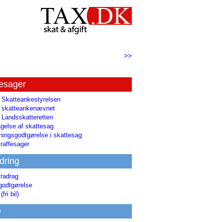
>>
tesager
l Skatteankestyrelsen
il skatteankenævnet
l Landsskatteretten
gelse af skattesag
ingsgodtgørelse i skattesag
raffesager
dring
fradrag
godtgørelse
(fri bil)
e