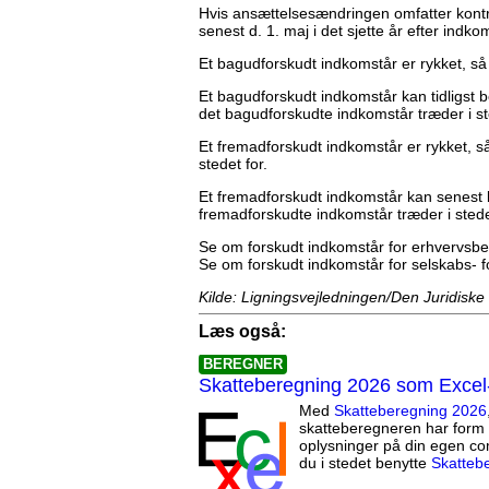
Hvis ansættelsesændringen omfatter kontrol
senest d. 1. maj i det sjette år efter indk
Et bagudforskudt indkomstår er rykket, så 
Et bagudforskudt indkomstår kan tidligst 
det bagudforskudte indkomstår træder i st
Et fremadforskudt indkomstår er rykket, så
stedet for.
Et fremadforskudt indkomstår kan senest 
fremadforskudte indkomstår træder i stede
Se om forskudt indkomstår for erhvervsbes
Se om forskudt indkomstår for selskabs- f
Kilde: Ligningsvejledningen/Den Juridiske
Læs også:
BEREGNER
Skatteberegning 2026 som Excel
Med
Skatteberegning 2026
skatteberegneren har form 
oplysninger på din egen co
du i stedet benytte
Skatteb