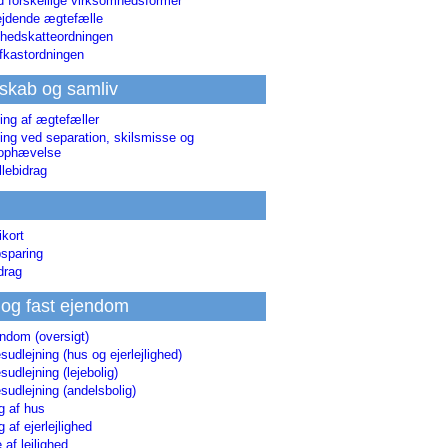
d forskellige virksomhedsformer
jdende ægtefælle
hedskatteordningen
afkastordningen
skab og samliv
ing af ægtefæller
ing ved separation, skilsmisse og
sophævelse
lebidrag
ikort
sparing
drag
 og fast ejendom
endom (oversigt)
udlejning (hus og ejerlejlighed)
udlejning (lejebolig)
udlejning (andelsbolig)
g af hus
g af ejerlejlighed
 af lejlighed