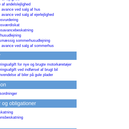
 af andelslejlighed
i avance ved salg af hus
i avance ved salg af ejerlejlighed
svurdering
msværdiskat
savancebeskatning
usudlejning
smæssig sommerhusudlejning
ri avance ved salg af sommerhus
r
ringsafgift for nye og brugte motorkøretøjer
ringsafgift ved indførsel af brugt bil
nvendelse af biler på gule plader
ion
sordninger
r og obligationer
skatning
ionsbeskatning