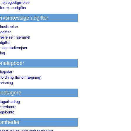
i rejsegodtgørelse
for rejseudgifter
rvsmæssige udgifter
 husførelse
dgifter
værelse i hjemmet
dgifter
 og studierejser
ing
onalegoder
legoder
ønordning (lønomlægning)
rvisning
odtagere
agerfradrag
tterkonto
ingskonto
somheder