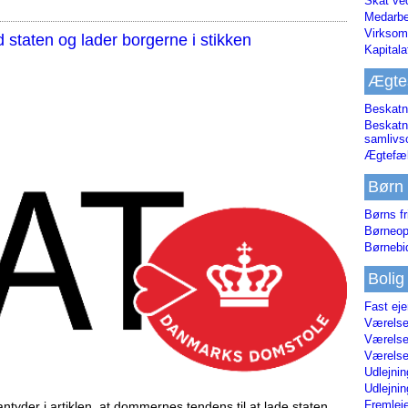
Skat ve
Medarbe
Virksom
staten og lader borgerne i stikken
Kapital
Ægte
Beskatn
Beskatn
samliv
Ægtefæl
Børn
Børns fr
Børneop
Børnebi
Bolig
Fast ej
Værelses
Værelses
Værelses
Udlejnin
Udlejnin
Fremleje
tyder i artiklen, at dommernes tendens til at lade staten