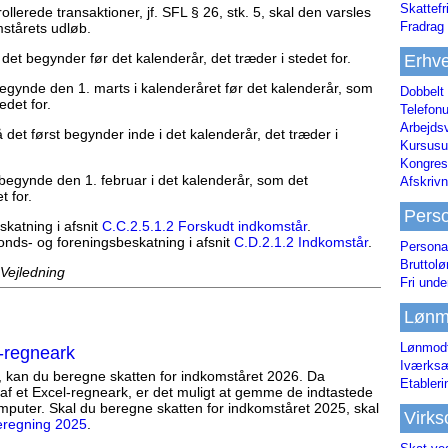
Skattefr
lerede transaktioner, jf. SFL § 26, stk. 5, skal den varsles
Fradrag 
omstårets udløb.
det begynder før det kalenderår, det træder i stedet for.
Erhve
begynde den 1. marts i kalenderåret før det kalenderår, som
Dobbelt
edet for.
Telefonu
Arbejds
 det først begynder inde i det kalenderår, det træder i
Kursusu
Kongres-
begynde den 1. februar i det kalenderår, som det
Afskrivn
t for.
Pers
katning i afsnit
C.C.2.5.1.2 Forskudt indkomstår
.
onds- og foreningsbeskatning i afsnit
C.D.2.1.2 Indkomstår
.
Persona
Bruttol
 Vejledning
Fri unde
Lønm
Lønmodt
-regneark
Iværksæ
, kan du beregne skatten for indkomståret 2026. Da
Etabler
af et Excel-regneark, er det muligt at gemme de indtastede
mputer. Skal du beregne skatten for indkomståret 2025, skal
Virk
eregning 2025
.