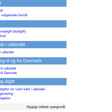
r
ift
l velgørende formål
rveafgift (boafgift)
skud
de i udlandet
i udlandet
ing til og fra Danmark
 til udlandet
 til Danmark
og afgift
afgifter for varer købt i udlandet
istrering
tagelse
Hyppigt stillede spørgsmål