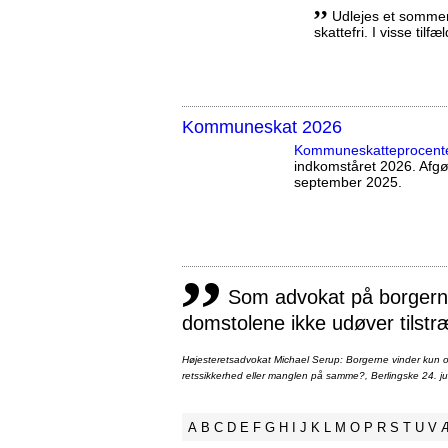
,,
Udlejes et sommerh
skattefri. I visse tilf
Kommuneskat 2026
Kommuneskatte­procent
indkomståret 2026. Afg
september 2025.
,,
Som advokat på borgernes
domstolene ikke udøver tilstr
Højesteretsadvokat Michael Serup: Borgerne vinder kun ot
retssikkerhed eller manglen på samme?, Berlingske 24. ju
A
B
C
D
E
F
G
H
I
J
K
L
M
O
P
R
S
T
U
V