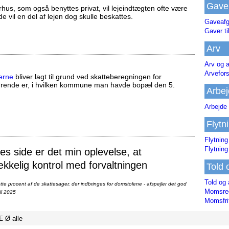
Gave
us, som også benyttes privat, vil lejeindtægten ofte være
ælde vil en del af lejen dog skulle beskattes.
Gaveafg
Gaver ti
Arv
Arv og a
Arvefor
erne
bliver lagt til grund ved skatteberegningen for
ørende er, i hvilken kommune man havde bopæl den 5.
Arbej
Arbejde 
Flytn
Flytning
Flytning
 side er det min oplevelse, at
ækkelig kontrol med forvaltningen
Told 
Told og 
te procent af de skattesager, der indbringes for domstolene - afspejler det god
Momsreg
li 2025
Momsfri
Æ
Ø
alle