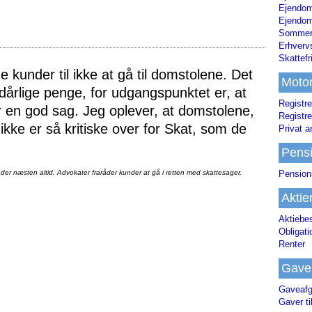
Ejendo
Ejendom
Sommerh
Erhverv
Skattef
 kunder til ikke at gå til domstolene. Det
Moto
dårlige penge, for udgangspunktet er, at
Registre
ar en god sag. Jeg oplever, at domstolene,
Registre
ikke er så kritiske over for Skat, som de
Privat a
Pens
Pension
inder næsten altid. Advokater fraråder kunder at gå i retten med skattesager,
Aktie
Aktiebe
Obligat
Renter
Gave
Gaveafg
Gaver ti