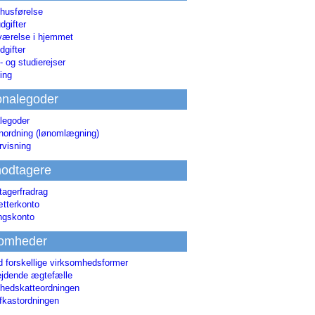
 husførelse
dgifter
værelse i hjemmet
dgifter
 og studierejser
ing
onalegoder
legoder
ønordning (lønomlægning)
rvisning
odtagere
agerfradrag
tterkonto
ingskonto
somheder
d forskellige virksomhedsformer
jdende ægtefælle
hedskatteordningen
afkastordningen