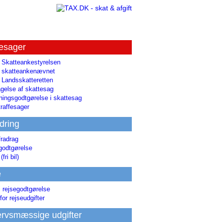
tesager
l Skatteankestyrelsen
il skatteankenævnet
l Landsskatteretten
gelse af skattesag
ingsgodtgørelse i skattesag
raffesager
dring
fradrag
godtgørelse
(fri bil)
e
i rejsegodtgørelse
for rejseudgifter
rvsmæssige udgifter