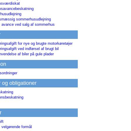
msværdiskat
savancebeskatning
usudlejning
smæssig sommerhusudlejning
ri avance ved salg af sommerhus
r
ringsafgift for nye og brugte motorkøretøjer
ringsafgift ved indførsel af brugt bil
nvendelse af biler på gule plader
ion
sordninger
r og obligationer
skatning
ionsbeskatning
r
ift
l velgørende formål