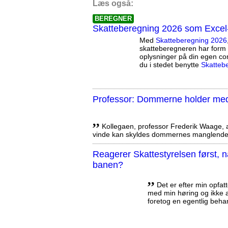
Læs også:
BEREGNER
Skatteberegning 2026 som Excel
Med
Skatteberegning 2026
skatteberegneren har form 
oplysninger på din egen co
du i stedet benytte
Skatteb
Professor: Dommerne holder med 
,,
Kollegaen, professor Frederik Waage, an
vinde kan skyldes dommernes manglende 
Reagerer Skattestyrelsen først
banen?
,,
Det er efter min opfatt
med min høring og ikke a
foretog en egentlig beha