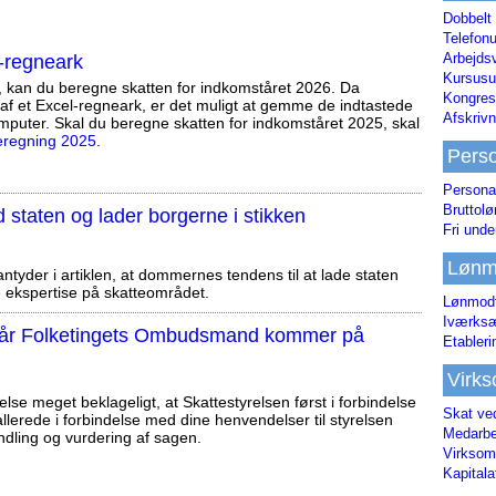
Dobbelt
Telefonu
Arbejds
-regneark
Kursusu
, kan du beregne skatten for indkomståret 2026. Da
Kongres-
af et Excel-regneark, er det muligt at gemme de indtastede
Afskrivn
mputer. Skal du beregne skatten for indkomståret 2025, skal
eregning 2025
.
Pers
Persona
Bruttol
staten og lader borgerne i stikken
Fri unde
Lønm
tyder i artiklen, at dommernes tendens til at lade staten
ekspertise på skatteområdet.
Lønmodt
Iværksæ
, når Folketingets Ombudsmand kommer på
Etabler
Virk
else meget beklageligt, at Skattestyrelsen først i forbindelse
Skat ve
llerede i forbindelse med dine henvendelser til styrelsen
Medarbe
ndling og vurdering af sagen.
Virksom
Kapital