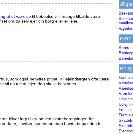
Ægte
Beskatn
ing af et værelse
til beboelse vil i mange tilfælde være
Beskatn
set om du selv ejer din bolig eller er lejer.
samliv
Ægtefæl
Børn
Børns fr
Børneop
Børnebi
Bolig
Fast ej
us, som også benyttes privat, vil lejeindtægten ofte være
Værelses
ælde vil en del af lejen dog skulle beskattes.
Værelses
Værelses
Udlejnin
Udlejnin
Fremleje
Fremleje
erne
bliver lagt til grund ved skatteberegningen for
Skattefr
ørende er, i hvilken kommune man havde bopæl den 5.
Skattefr
Ejendom