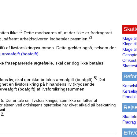
Skat
1)
attes ikke.
Dette modsvares af, at der ikke er fradragsret
2)
Klage ti
ng, såfremt arbejdsgiveren indbetaler præmien.
Klage t
ift) af livsforsikringssummen. Dette gælder også, selvom der
Klage ti
 arveafgift (boafgift)
.
Genopta
Omkostn
kke fraseparerede ægtefælle, skal der dog ikke betales
Skattest
Befor
5)
s liv, skal der ikke betales arveafgift (boafgift).
Det
net en livsforsikring på hinandens liv (krydsende
Kørsels
 arveafgift (boafgift) af livsforsikringssummen.
Kørsels
Firmabil 
5. Der er tale om livsforsikringer, som ikke omfattes af
or ejeren ved ordningens oprettelse har givet afkald på beskatning
Rejs
nit I.
 2.
Skattefr
Fradrag 
Erhve