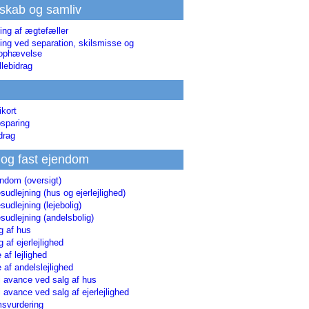
skab og samliv
ing af ægtefæller
ing ved separation, skilsmisse og
sophævelse
lebidrag
ikort
sparing
drag
 og fast ejendom
endom (oversigt)
udlejning (hus og ejerlejlighed)
udlejning (lejebolig)
udlejning (andelsbolig)
g af hus
g af ejerlejlighed
 af lejlighed
 af andelslejlighed
i avance ved salg af hus
i avance ved salg af ejerlejlighed
svurdering