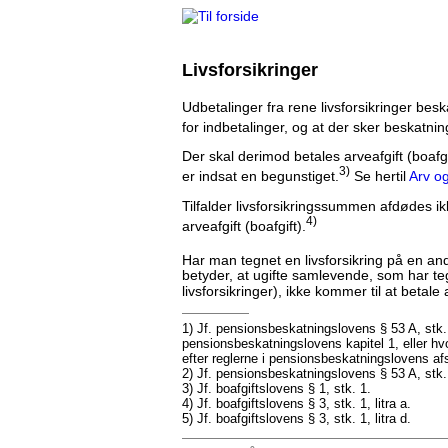
Livsforsikringer
Udbetalinger fra rene livsforsikringer besk
for indbetalinger, og at der sker beskatni
Der skal derimod betales arveafgift (boafg
3)
er indsat en begunstiget.
Se hertil
Arv og
Tilfalder livsforsikringssummen afdødes i
4)
arveafgift (boafgift).
Har man tegnet en livsforsikring på en anden
betyder, at ugifte samlevende, som har teg
livsforsikringer), ikke kommer til at betale
1) Jf. pensionsbeskatningslovens § 53 A, stk. 
pensionsbeskatningslovens kapitel 1, eller hv
efter reglerne i pensionsbeskatningslovens afs
2) Jf. pensionsbeskatningslovens § 53 A, stk.
3) Jf. boafgiftslovens § 1, stk. 1.
4) Jf. boafgiftslovens § 3, stk. 1, litra a.
5) Jf. boafgiftslovens § 3, stk. 1, litra d.