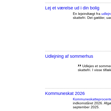
Lej et værelse ud i din bolig
En lejeindtægt fra
udlejn
skattefri. Det gælder, uan
Udlejning af sommerhus
,,
Udlejes et sommerh
skattefri. I visse tilf
Kommuneskat 2026
Kommuneskatte­procent
indkomståret 2026. Afg
september 2025.