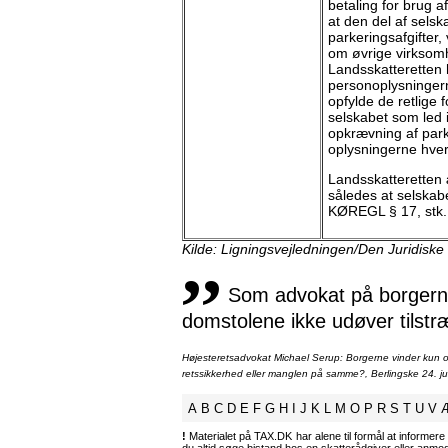
betaling for brug a
at den del af sels
parkeringsafgifter
om øvrige virksomh
Landsskatteretten h
personoplysningern
opfylde de retlige 
selskabet som led
opkrævning af park
oplysningerne hverk
Landsskatteretten 
således at selskab
KØREGL § 17, stk. 
,,
Kilde: Ligningsvejledningen/Den Juridiske
Som advokat på borgernes
domstolene ikke udøver tilstr
Højesteretsadvokat Michael Serup: Borgerne vinder kun ot
retssikkerhed eller manglen på samme?, Berlingske 24. ju
A
B
C
D
E
F
G
H
I
J
K
L
M
O
P
R
S
T
U
V
!
Materialet på TAX.DK har alene til formål at informere 
du altid søge bistand hos en skatterådgiver eller anm