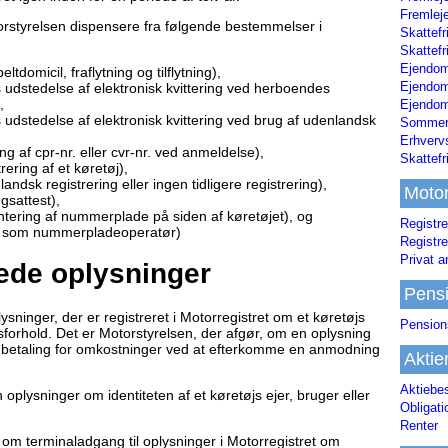
Fremleje
torstyrelsen dispensere fra følgende bestemmelser i
Skattefr
Skattefr
Ejendom
tdomicil, fraflytning og tilflytning),
Ejendo
ns udstedelse af elektronisk kvittering ved herboendes
,
Ejendom
ns udstedelse af elektronisk kvittering ved brug af udenlandsk
Sommerh
Erhverv
ing af cpr-nr. eller cvr-nr. ved anmeldelse),
Skattef
rering af et køretøj),
nlandsk registrering eller ingen tidligere registrering),
Moto
ngsattest),
ontering af nummerplade på siden af køretøjet), og
Registre
tion som nummerpladeoperatør)
Registre
Privat a
rede oplysninger
Pens
sninger, der er registreret i Motorregistret om et køretøjs
Pension
gsforhold. Det er Motorstyrelsen, der afgør, om en oplysning
e betaling for omkostninger ved at efterkomme en anmodning
Aktie
Aktiebe
lysninger om identiteten af et køretøjs ejer, bruger eller
Obligat
Renter
 om terminaladgang til oplysninger i Motorregistret om