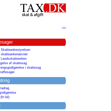
>>
tesager
l Skatteankestyrelsen
il skatteankenævnet
l Landsskatteretten
gelse af skattesag
ingsgodtgørelse i skattesag
raffesager
dring
fradrag
godtgørelse
(fri bil)
e