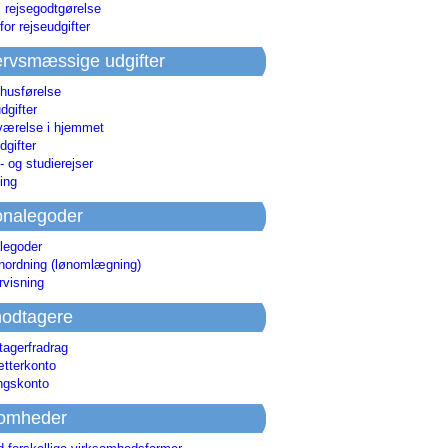
i rejsegodtgørelse
for rejseudgifter
rvsmæssige udgifter
 husførelse
dgifter
værelse i hjemmet
dgifter
 og studierejser
ing
onalegoder
legoder
ønordning (lønomlægning)
rvisning
odtagere
agerfradrag
tterkonto
ingskonto
somheder