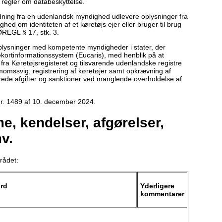
 regler om databeskyttelse.
ning fra en udenlandsk myndighed udlevere oplysninger fra
hed om identiteten af et køretøjs ejer eller bruger til brug
ØREGL § 17, stk. 3.
plysninger med kompetente myndigheder i stater, der
ekortinformationssystem (Eucaris), med henblik på at
 fra Køretøjsregisteret og tilsvarende udenlandske registre
 momssvig, registrering af køretøjer samt opkrævning af
erede afgifter og sanktioner ved manglende overholdelse af
r. 1489 af 10. december 2024.
, kendelser, afgørelser,
v.
rådet:
ord
Yderligere
kommentarer