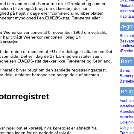
Skat ve
hed i en anden stat, Færøerne eller Grønland og som er
Medarbe
lsen bliver også brugt om et køretøj, der har
Virksom
ghed på højst 7 dage eller "commercial number plates"
Kapital
kompetent myndighed i en EU/EØS-stat, Færøerne eller
Ægte
m Wienerkonventionen af 8. november 1968 om vejtrafik,
Beskatn
r har tiltrådt Wienerkonventionen i bilag 1 til
Beskatn
køretøjer.
samliv
Ægtefæl
t, der enten er medlem af EU eller deltager i aftalen om Det
sområde. Det er i dag de 27 EU-medlemsstater samt
Børn
etegnelsen EU/EØS-stat dækker ikke Færøerne og Grønland.
er heraf): bliver brugt om den samlede registreringsattest.
Børns fr
 to dele, omfatter betegnelsen begge dele af attesten.
Børneop
Børnebi
Bolig
otorregistret
Fast ej
Værelses
Værelses
Værelses
Udlejnin
Udlejnin
ysninger om et køretøj, hvis køretøjet er afmeldt fra
ret igen inden for en periode af tolv år.
Fremleje