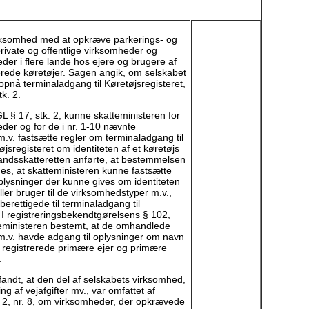
irksomhed med at opkræve parkerings- og
 private og offentlige virksomheder og
der i flere lande hos ejere og brugere af
rerede køretøjer. Sagen angik, om selskabet
t opnå terminaladgang til Køretøjsregisteret,
k. 2.
 § 17, stk. 2, kunne skatteministeren for
eder og for de i nr. 1-10 nævnte
.v. fastsætte regler om terminaladgang til
øjsregisteret om identiteten af et køretøjs
 Landsskatteretten anførte, at bestemmelsen
des, at skatteministeren kunne fastsætte
oplysninger der kunne gives om identiteten
eller bruger til de virksomhedstyper m.v.,
berettigede til terminaladgang til
. I registreringsbekendtgørelsens § 102,
teministeren bestemt, at de omhandlede
m.v. havde adgang til oplysninger om navn
 registrerede primære ejer og primære
.
fandt, at den del af selskabets virksomhed,
g af vejafgifter mv., var omfattet af
 2, nr. 8, om virksomheder, der opkrævede