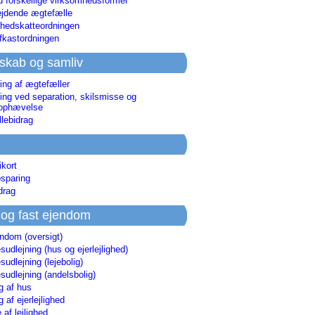
d forskellige virksomhedsformer
jdende ægtefælle
hedskatteordningen
afkastordningen
skab og samliv
ing af ægtefæller
ing ved separation, skilsmisse og
sophævelse
lebidrag
ikort
sparing
drag
 og fast ejendom
endom (oversigt)
udlejning (hus og ejerlejlighed)
udlejning (lejebolig)
udlejning (andelsbolig)
g af hus
g af ejerlejlighed
 af lejlighed