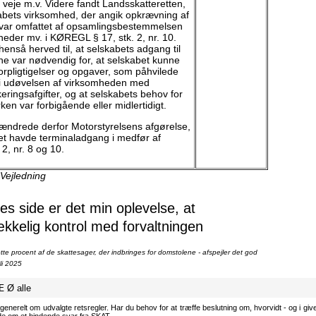
f veje m.v. Videre fandt Landsskatteretten,
kabets virksomhed, der angik opkrævning af
, var omfattet af opsamlingsbestemmelsen
eder mv. i KØREGL § 17, stk. 2, nr. 10.
enså herved til, at selskabets adgang til
e var nødvendig for, at selskabet kunne
forpligtigelser og opgaver, som påhvilede
 i udøvelsen af virksomheden med
eringsafgifter, og at selskabets behov for
en var forbigående eller midlertidigt.
ændrede derfor Motorstyrelsens afgørelse,
et havde terminaladgang i medfør af
2, nr. 8 og 10.
 Vejledning
 side er det min oplevelse, at
ækkelig kontrol med forvaltningen
te procent af de skattesager, der indbringes for domstolene - afspejler det god
li 2025
Æ
Ø
alle
generelt om udvalgte retsregler. Har du behov for at træffe beslutning om, hvorvidt - og i givet
ode om et bindende svar fra SKAT.