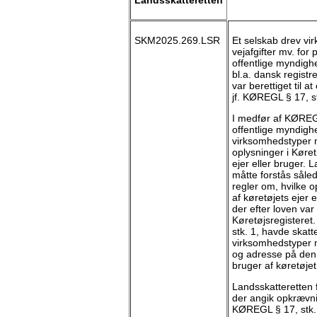
SKM2025.269.LSR
Et selskab drev v
vejafgifter mv. for
offentlige myndighe
bl.a. dansk regist
var berettiget til a
jf. KØREGL § 17, st
I medfør af KØREGL
offentlige myndigh
virksomhedstyper m
oplysninger i Køret
ejer eller bruger.
måtte forstås såle
regler om, hvilke 
af køretøjets ejer 
der efter loven var 
Køretøjsregisteret
stk. 1, havde skat
virksomhedstyper 
og adresse på den
bruger af køretøjet
Landsskatteretten 
der angik opkrævnin
KØREGL § 17, stk.