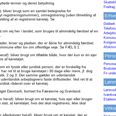
Skattefr
yttede termer og deres betydning.
Fradrag 
f): bliver brugt som en samlet betegnelse for
 nyt registreringsnummer), omregistrering (uden tilmelding af
Erhve
ding af et registreret køretøj. Se
Dobbelt
Telefonu
 om vej her i landet, som bruges til almindelig færdsel af en
Arbejds
1.
Kursusu
Kongres-
gader, broer og pladser, der er åbne for almindelig færdsel,
Afskrivn
kommune efter lov om offentlige veje. Se FÆL § 1.
 heraf): bliver brugt om tilfælde både, hvor der kun er én ejer
Pers
re af køretøjet.
Persona
m en fysisk eller juridisk person, der er forskellig fra
Bruttol
har ret til at bruge køretøjet i 30 dage eller mere, jf. dog
Fri unde
 stk. 2 og 3. Det samme gælder en udenlandsk
denlandsk arbejdsgivers faste driftssteder. Ved ret til at
Lønm
uridisk råderet over et køretøj.
Lønmodt
eriget Danmark, bortset fra Færøerne og Grønland.
Iværksæ
 heraf): bliver brugt om et køretøj, hvis ejer eller bruger
Etabler
stat, at køretøjet, hvis det skal registreres, ikke skal
Virk
r afledninger heraf): bliver brugt om et køretøj, der er