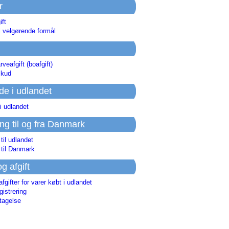
r
ift
l velgørende formål
rveafgift (boafgift)
skud
de i udlandet
i udlandet
ing til og fra Danmark
 til udlandet
 til Danmark
og afgift
afgifter for varer købt i udlandet
istrering
tagelse