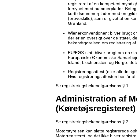
registreret af en kompetent myndig
forsynet med nummerplader. Betegne
korttidsnummerplader med en gyldi
(prøveskilte), som er givet af en 
Grønland.
Wienerkonventionen: bliver brugt o
der er en oversigt over de stater, de
bekendtgørelsen om registrering af 
EU/EØS-stat: bliver brugt om en sta
Europæiske Økonomiske Samarbejd
Island, Liechtenstein og Norge. B
Registreringsattest (eller afledning
Hvis registreringsattesten består af
Se registreringsbekendtgørelsens § 1.
Administration af M
(Køretøjsregisteret)
Se registreringsbekendtgørelsens § 2.
Motorstyrelsen kan slette registrerede opl
Motorregisteret, og det ikke bliver registre