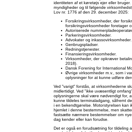
identiteten af et køretøjs ejer eller bruge
myndigheder og til følgende virksomhedst
Lov nr. 1776 af den 29. december 2025:
Forsikringsvirksomheder, der forsikr
forsikringsvirksomheder foretager 
Autoriserede nummerpladeoperatør
Parkeringsvirksomheder.
Advokater og inkassovirksomheder.
Genbrugspladser.
Redningstjenester.
Finansieringsvirksomheder.
Virksomheder, der opkræver betaling f
2018).
Dansk Forening for International Mo
Øvrige virksomheder m.v., som i va
oplysninger for at kunne udføre der
Ved "varigt" forstås, at virksomhederne s
midlertidigt. Ved "ikke uvæsentligt omfang
oplysningerne skal være nødvendigt for, 
kunne tildeles terminaladgang, såfremt de o
i en bekendtgørelse. Motorstyrelsen kan i
hjemlet i denne bestemmelse, men skattem
fastsætte nærmere bestemmelser om nye v
dag kender eller kan forudse.
Det er også en forudsætning for tildeling a