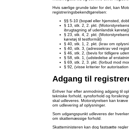
Hvis særlige grunde taler for det, kan Mo
registreringsbekendtgørelsen:
§§ 5-10 (bopæl eller hjemsted, dobbel
§ 13, stk. 2, 2. pkt. (Motorstyrelse
ibrugtagning af udenlandsk køretøj)
§ 23, stk. 4, 2. pkt. (Motorstyrelse
køretøj til testformål)
§ 40, stk. 1, 2. pkt. (krav om oplysn
§ 40, stk. 3, (adressekrav ved regist
§ 46, stk. 2, (bevis for tidligere ude
§ 58, stk. 1, (udstedelse af erstatni
§ 69, stk. 2, 3. pkt. (forbud mod m
§ 92, (visse kriterier for autorisa
Adgang til registre
Enhver har efter anmodning adgang til oply
tekniske forhold, synsforhold og forsikrin
skal udleveres. Motorstyrelsen kan kræv
om udlevering af oplysninger.
Som udgangspunkt udleveres der hverken op
om skattemæssige forhold.
Skatteministeren kan dog fastsætte regler