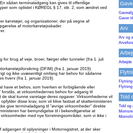
r. En sådan terminaladgang kan gives til offentlige
Gave
yper som oplistet i KØREGL § 17, stk. 2, som ændret ved
Gaveafg
Gaver ti
er køretøjer, og organisationer, der på vegne af
opgørelse af motorkøretøjsskader.
Arv
er.
Arv og a
Arvefor
Arbej
or brug af veje, broer, færger eller tunneler (fra 1. juli
Arbejde 
torkøretøjsforsikring (DFIM) (fra 1. januar 2019).
Flytn
rigt og ikke uvæsentligt omfang har behov for sådanne
es hverv (fra 1. januar 2019).
Flytning
Flytning
kal have et behov, som hverken er forbigående eller
" forstås, at virksomhedernes behov for adgang til
Told 
at de skal kunne varetage deres opgaver. Virksomhederne vil
pfylder disse krav, som vil blive fastsat af skatteministeren
Told og 
kke give terminaladgang til "øvrige virksomheder" direkte
inisteren har bemyndigelse til i bekendtgørelse at
Momsreg
irksomheder med nye forretningsområder, som vi ikke i
Momsfri
f adgangen til oplysninger i Motorregistret, at der sker