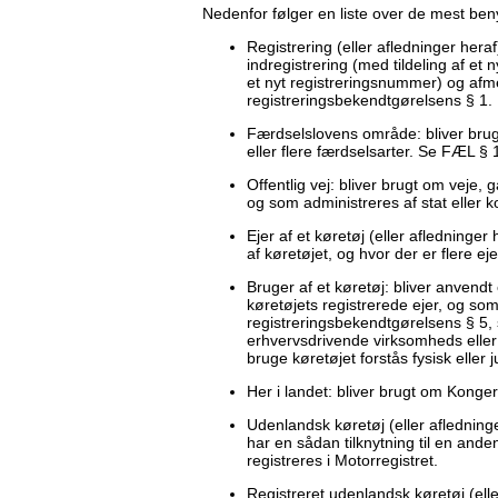
Nedenfor følger en liste over de mest ben
Registrering (eller afledninger hera
indregistrering (med tildeling af et
et nyt registreringsnummer) og afmel
registreringsbekendtgørelsens § 1.
Færdselslovens område: bliver brugt
eller flere færdselsarter. Se FÆL § 
Offentlig vej: bliver brugt om veje, 
og som administreres af stat eller 
Ejer af et køretøj (eller afledninger
af køretøjet, og hvor der er flere eje
Bruger af et køretøj: bliver anvendt o
køretøjets registrerede ejer, og som 
registreringsbekendtgørelsens § 5,
erhvervsdrivende virksomheds eller u
bruge køretøjet forstås fysisk eller j
Her i landet: bliver brugt om Kong
Udenlandsk køretøj (eller afledninger
har en sådan tilknytning til en anden 
registreres i Motorregistret.
Registreret udenlandsk køretøj (elle