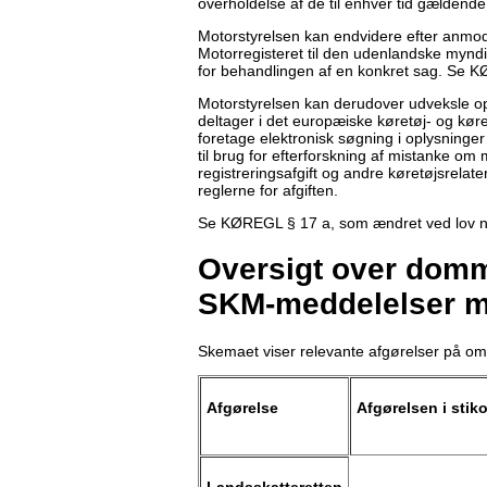
overholdelse af de til enhver tid gældende
Motorstyrelsen kan endvidere efter anmod
Motorregisteret til den udenlandske myndig
for behandlingen af en konkret sag. Se K
Motorstyrelsen kan derudover udveksle o
deltager i det europæiske køretøj- og kør
foretage elektronisk søgning i oplysninger
til brug for efterforskning af mistanke om
registreringsafgift og andre køretøjsrelat
reglerne for afgiften.
Se KØREGL § 17 a, som ændret ved lov n
Oversigt over domme
SKM-meddelelser m
Skemaet viser relevante afgørelser på om
Afgørelse
Afgørelsen i stik
Landsskatteretten