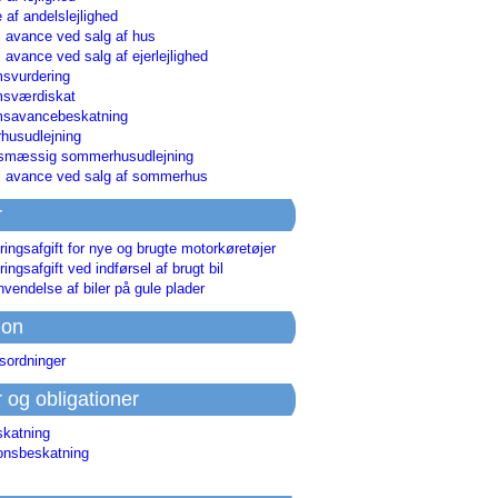
 af andelslejlighed
i avance ved salg af hus
i avance ved salg af ejerlejlighed
svurdering
msværdiskat
savancebeskatning
usudlejning
smæssig sommerhusudlejning
ri avance ved salg af sommerhus
r
ringsafgift for nye og brugte motorkøretøjer
ringsafgift ved indførsel af brugt bil
nvendelse af biler på gule plader
ion
sordninger
r og obligationer
skatning
ionsbeskatning