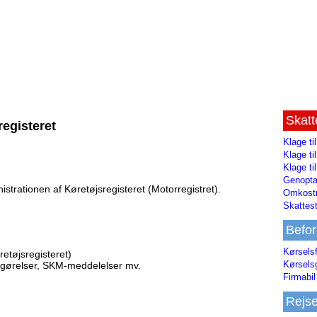
Skat
registeret
Klage ti
Klage t
Klage ti
Genopta
istrationen af Køretøjsregisteret (Motorregistret).
Omkostn
Skattest
Befor
Kørsels
retøjsregisteret)
Kørsels
fgørelser, SKM-meddelelser mv.
Firmabil 
Rejs