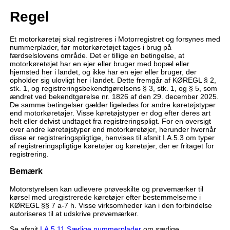
Regel
Et motorkøretøj skal registreres i Motorregistret og forsynes med
nummerplader, før motorkøretøjet tages i brug på
færdselslovens område. Det er tillige en betingelse, at
motorkøretøjet har en ejer eller bruger med bopæl eller
hjemsted her i landet, og ikke har en ejer eller bruger, der
opholder sig ulovligt her i landet. Dette fremgår af KØREGL § 2,
stk. 1, og registreringsbekendtgørelsens § 3, stk. 1, og § 5, som
ændret ved bekendtgørelse nr. 1826 af den 29. december 2025.
De samme betingelser gælder ligeledes for andre køretøjstyper
end motorkøretøjer. Visse køretøjstyper er dog efter deres art
helt eller delvist undtaget fra registreringspligt. For en oversigt
over andre køretøjstyper end motorkøretøjer, herunder hvornår
disse er registreringspligtige, henvises til afsnit I.A.5.3 om typer
af registreringspligtige køretøjer og køretøjer, der er fritaget for
registrering.
Bemærk
Motorstyrelsen kan udlevere prøveskilte og prøvemærker til
kørsel med uregistrerede køretøjer efter bestemmelserne i
KØREGL §§ 7 a-7 h. Visse virksomheder kan i den forbindelse
autoriseres til at udskrive prøvemærker.
Se afsnit
I.A.5.11 Særlige nummerplader
om særlige