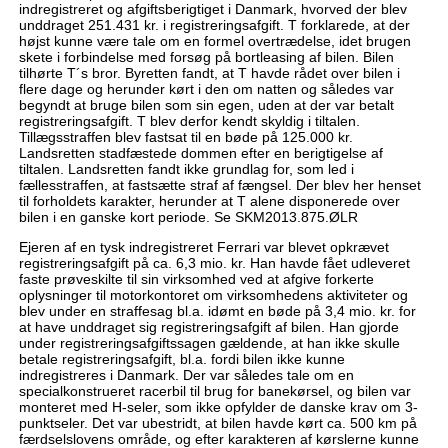
indregistreret og afgiftsberigtiget i Danmark, hvorved der blev
unddraget 251.431 kr. i registreringsafgift. T forklarede, at der
højst kunne være tale om en formel overtrædelse, idet brugen
skete i forbindelse med forsøg på bortleasing af bilen. Bilen
tilhørte T´s bror. Byretten fandt, at T havde rådet over bilen i
flere dage og herunder kørt i den om natten og således var
begyndt at bruge bilen som sin egen, uden at der var betalt
registreringsafgift. T blev derfor kendt skyldig i tiltalen.
Tillægsstraffen blev fastsat til en bøde på 125.000 kr.
Landsretten stadfæstede dommen efter en berigtigelse af
tiltalen. Landsretten fandt ikke grundlag for, som led i
fællesstraffen, at fastsætte straf af fængsel. Der blev her henset
til forholdets karakter, herunder at T alene disponerede over
bilen i en ganske kort periode. Se SKM2013.875.ØLR
Ejeren af en tysk indregistreret Ferrari var blevet opkrævet
registreringsafgift på ca. 6,3 mio. kr. Han havde fået udleveret
faste prøveskilte til sin virksomhed ved at afgive forkerte
oplysninger til motorkontoret om virksomhedens aktiviteter og
blev under en straffesag bl.a. idømt en bøde på 3,4 mio. kr. for
at have unddraget sig registreringsafgift af bilen. Han gjorde
under registreringsafgiftssagen gældende, at han ikke skulle
betale registreringsafgift, bl.a. fordi bilen ikke kunne
indregistreres i Danmark. Der var således tale om en
specialkonstrueret racerbil til brug for banekørsel, og bilen var
monteret med H-seler, som ikke opfylder de danske krav om 3-
punktseler. Det var ubestridt, at bilen havde kørt ca. 500 km på
færdselslovens område, og efter karakteren af kørslerne kunne