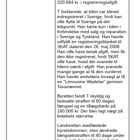
320.684 kr. i registreringsafgift.
T forklarede, at bilen var blevet
indregistreret i Sverige, fordi han
ville flytte til Sverige på det
tidspunkt. Han kørte kun i bilen i
forbindelse med salg og reparation
i Sverige og Tyskland. Han havde
udfyldt en registreringsblanket til
SKAT dateret den 26. maj 2008.
Han ville have betalt afgift, men fik
den ikke registreret, fordi SKAT
ville have, hvad der svarede til
bilens værdi i afgift. Han prøvede
mange gange at få den vurderet.
Han havde endvidere forsøgt at få
en "Limousine tilladelse" gennem
Taxanævnet.
Byretten fandt T skyldig og
fastsatte straffen til 60 dages
fængsel og en tillægsbøde på
160.000 kr. Der blev lagt vægt på
beløbets størrelse.
Landsretten stadfæstede
byretsdommen, men ændrede
fængselsstraffen til 40 dage under