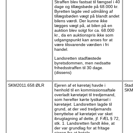
Straffen blev fastsat til fængsel i 40
dage og tillægsbøde på 68.000 kr.
Byretten lagde ved udmåling af
tillægsbøden vægt på blandt andet
bilens værdi. Der kunne ikke
lægges vægt på, at bilen på en
auktion blev solgt for ca. 68.000
kr., da en auktionspris ikke som
udgangspunkt kan anses for at
være tilsvarende værdien i fri
handel.
Landsretten stadfæstede
byretsdommen, men nedsatte
frihedsstraffen til 30 dage.
(dissens)
SKM2011.658.ØLR
Ejeren af et køretøj havde i
Stad
henhold til en kommissionsaftale
SKM
overladt køretøjet til tredjemand,
som herefter kørte lystkørsel i
køretøjet. Landsretten lagde til
grund, at der ved tredjemands
benyttelse af køretøjet var sket
ibrugtagning af dette, jf. FÆL § 72,
stk. 1. Landsretten fandt ikke, at
der var grundlag for at fritage
ejeren fra at betale