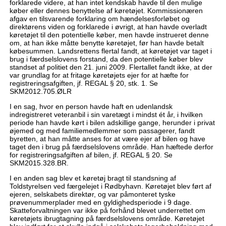
forklarede videre, at han intet kendskab havde til den mulige
køber eller dennes benyttelse af køretøjet. Kommissionæren
afgav en tilsvarende forklaring om hændelsesforløbet og
direktørens viden og forklarede i øvrigt, at han havde overladt
køretøjet til den potentielle køber, men havde instrueret denne
om, at han ikke måtte benytte køretøjet, før han havde betalt
købesummen. Landsrettens flertal fandt, at køretøjet var taget i
brug i færdselslovens forstand, da den potentielle køber blev
standset af politiet den 21. juni 2009. Flertallet fandt ikke, at der
var grundlag for at fritage køretøjets ejer for at hæfte for
registreringsafgiften, jf. REGAL § 20, stk. 1. Se
SKM2012.705.ØLR
I en sag, hvor en person havde haft en udenlandsk
indregistreret veteranbil i sin varetægt i mindst ét år, i hvilken
periode han havde kørt i bilen adskillige gange, herunder i privat
øjemed og med familiemedlemmer som passagerer, fandt
byretten, at han måtte anses for at være ejer af bilen og have
taget den i brug på færdselslovens område. Han hæftede derfor
for registreringsafgiften af bilen, jf. REGAL § 20. Se
SKM2015.328.BR.
I en anden sag blev et køretøj bragt til standsning af
Toldstyrelsen ved færgelejet i Rødbyhavn. Køretøjet blev ført af
ejeren, selskabets direktør, og var påmonteret tyske
prøvenummerplader med en gyldighedsperiode i 9 dage.
Skatteforvaltningen var ikke på forhånd blevet underrettet om
køretøjets ibrugtagning på færdselslovens område. Køretøjet