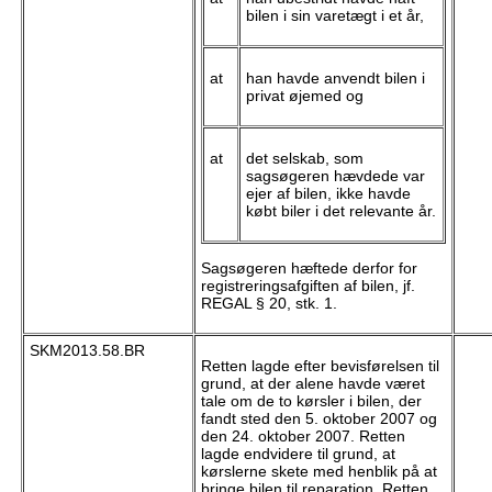
bilen i sin varetægt i et år,
at
han havde anvendt bilen i
privat øjemed og
at
det selskab, som
sagsøgeren hævdede var
ejer af bilen, ikke havde
købt biler i det relevante år.
Sagsøgeren hæftede derfor for
registreringsafgiften af bilen, jf.
REGAL § 20, stk. 1.
SKM2013.58.BR
Retten lagde efter bevisførelsen til
grund, at der alene havde været
tale om de to kørsler i bilen, der
fandt sted den 5. oktober 2007 og
den 24. oktober 2007. Retten
lagde endvidere til grund, at
kørslerne skete med henblik på at
bringe bilen til reparation. Retten