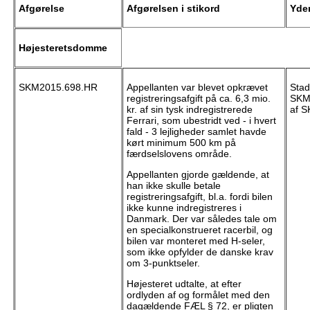
Afgørelse
Afgørelsen i stikord
Yde
Højesteretsdomme
SKM2015.698.HR
Appellanten var blevet opkrævet
Stad
registreringsafgift på ca. 6,3 mio.
SKM
kr. af sin tysk indregistrerede
af S
Ferrari, som ubestridt ved - i hvert
fald - 3 lejligheder samlet havde
kørt minimum 500 km på
færdselslovens område.
Appellanten gjorde gældende, at
han ikke skulle betale
registreringsafgift, bl.a. fordi bilen
ikke kunne indregistreres i
Danmark. Der var således tale om
en specialkonstrueret racerbil, og
bilen var monteret med H-seler,
som ikke opfylder de danske krav
om 3-punktseler.
Højesteret udtalte, at efter
ordlyden af og formålet med den
dagældende FÆL § 72, er pligten