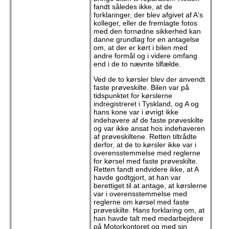
fandt således ikke, at de
forklaringer, der blev afgivet af A's
kolleger, eller de fremlagte fotos
med den fornødne sikkerhed kan
danne grundlag for en antagelse
om, at der er kørt i bilen med
andre formål og i videre omfang
end i de to nævnte tilfælde.
Ved de to kørsler blev der anvendt
faste prøveskilte. Bilen var på
tidspunktet for kørslerne
indregistreret i Tyskland, og A og
hans kone var i øvrigt ikke
indehavere af de faste prøveskilte
og var ikke ansat hos indehaveren
af prøveskiltene. Retten tiltrådte
derfor, at de to kørsler ikke var i
overensstemmelse med reglerne
for kørsel med faste prøveskilte.
Retten fandt endvidere ikke, at A
havde godtgjort, at han var
berettiget til at antage, at kørslerne
var i overensstemmelse med
reglerne om kørsel med faste
prøveskilte. Hans forklaring om, at
han havde talt med medarbejdere
på Motorkontoret og med sin