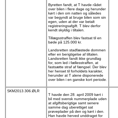
Byretten fandt, at T havde rådet
over bilen i flere dage og herunder
kørt i den om natten og således
var begyndt at bruge bilen som sin
egen, uden at der var betalt
registreringsafgift. T blev derfor
kendt skyldig i tiltalen.
Tillægsstraffen blev fastsat til en
bøde på 125.000 kr.
Landsretten stadfæstede dommen
efter en berigtigelse af tiltalen.
Landsretten fandt ikke grundlag
for, som led i fællesstraffen, at
fastsætte straf af fængsel. Der blev
her henset til forholdets karakter,
herunder at T alene disponerede
over bilen i en ganske kort periode.
SKM2013.306.ØLR
T havde den 28. april 2009 kørt i
bil med svensk nummerplade uden
at afgiftsberigtige samt senere
samme dag uberettiget sat
prøveplader på den og kørt i den.
Han havde herved unddraget for