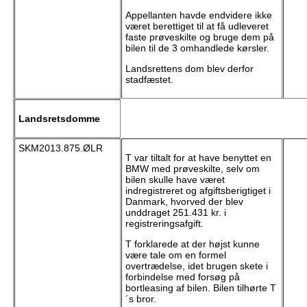
Appellanten havde endvidere ikke
været berettiget til at få udleveret
faste prøveskilte og bruge dem på
bilen til de 3 omhandlede kørsler.
Landsrettens dom blev derfor
stadfæstet.
Landsretsdomme
SKM2013.875.ØLR
T var tiltalt for at have benyttet en
BMW med prøveskilte, selv om
bilen skulle have været
indregistreret og afgiftsberigtiget i
Danmark, hvorved der blev
unddraget 251.431 kr. i
registreringsafgift.
T forklarede at der højst kunne
være tale om en formel
overtrædelse, idet brugen skete i
forbindelse med forsøg på
bortleasing af bilen. Bilen tilhørte T
´s bror.