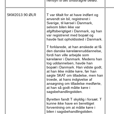
hensyn til det unddragne beløb.
SKM2013.90.ØLR
T var tiltalt for at have indført og
anvendt sin bil, registreret i
Sverige, til kørsel i Danmark,
selvom bilen ikke var
afgiftsberigtiget i Danmark, og han
var registreret med bopæl og
havde fast opholdssted i Danmark.
T forklarede, at han ønskede at få
den danske kørelæreruddannelse,
fordi han ville arbejde som
kørelærer i Danmark. Medens han
tog uddannelsen, havde han
bopæl i Danmark. Han vidste godt,
at han ikke måtte køre, før han
søgte SKAT om tilladelse, men han
troede, at hans indgivelse af
ansøgning om tilladelse medførte,
at han så godt måtte køre i
sagsbehandlingstiden.
Byretten fandt T skyldig i forsæt. T
kunne ikke have en berettiget
forventning om at måtte køre i
bilen i sagsbehandlingstiden.