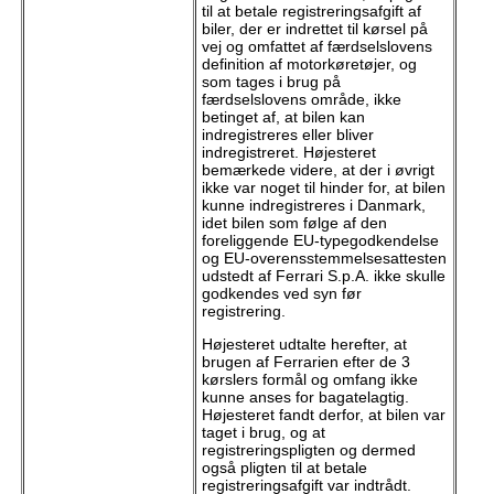
til at betale registreringsafgift af
biler, der er indrettet til kørsel på
vej og omfattet af færdselslovens
definition af motorkøretøjer, og
som tages i brug på
færdselslovens område, ikke
betinget af, at bilen kan
indregistreres eller bliver
indregistreret. Højesteret
bemærkede videre, at der i øvrigt
ikke var noget til hinder for, at bilen
kunne indregistreres i Danmark,
idet bilen som følge af den
foreliggende EU-typegodkendelse
og EU-overensstemmelsesattesten
udstedt af Ferrari S.p.A. ikke skulle
godkendes ved syn før
registrering.
Højesteret udtalte herefter, at
brugen af Ferrarien efter de 3
kørslers formål og omfang ikke
kunne anses for bagatelagtig.
Højesteret fandt derfor, at bilen var
taget i brug, og at
registreringspligten og dermed
også pligten til at betale
registreringsafgift var indtrådt.