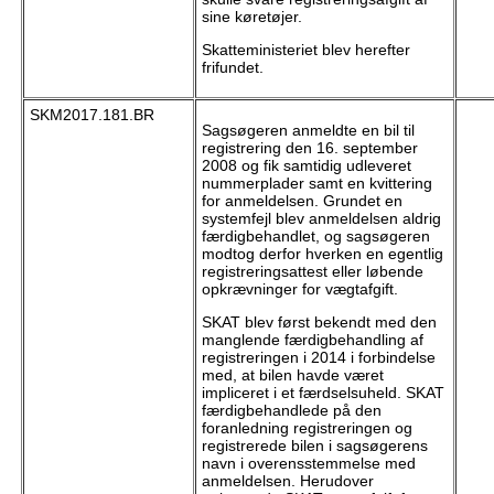
sine køretøjer.
Skatteministeriet blev herefter
frifundet.
SKM2017.181.BR
Sagsøgeren anmeldte en bil til
registrering den 16. september
2008 og fik samtidig udleveret
nummerplader samt en kvittering
for anmeldelsen. Grundet en
systemfejl blev anmeldelsen aldrig
færdigbehandlet, og sagsøgeren
modtog derfor hverken en egentlig
registreringsattest eller løbende
opkrævninger for vægtafgift.
SKAT blev først bekendt med den
manglende færdigbehandling af
registreringen i 2014 i forbindelse
med, at bilen havde været
impliceret i et færdselsuheld. SKAT
færdigbehandlede på den
foranledning registreringen og
registrerede bilen i sagsøgerens
navn i overensstemmelse med
anmeldelsen. Herudover