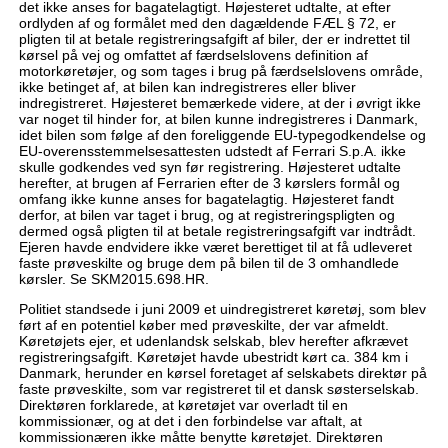
det ikke anses for bagatelagtigt. Højesteret udtalte, at efter
ordlyden af og formålet med den dagældende FÆL § 72, er
pligten til at betale registreringsafgift af biler, der er indrettet til
kørsel på vej og omfattet af færdselslovens definition af
motorkøretøjer, og som tages i brug på færdselslovens område,
ikke betinget af, at bilen kan indregistreres eller bliver
indregistreret. Højesteret bemærkede videre, at der i øvrigt ikke
var noget til hinder for, at bilen kunne indregistreres i Danmark,
idet bilen som følge af den foreliggende EU-typegodkendelse og
EU-overensstemmelsesattesten udstedt af Ferrari S.p.A. ikke
skulle godkendes ved syn før registrering. Højesteret udtalte
herefter, at brugen af Ferrarien efter de 3 kørslers formål og
omfang ikke kunne anses for bagatelagtig. Højesteret fandt
derfor, at bilen var taget i brug, og at registreringspligten og
dermed også pligten til at betale registreringsafgift var indtrådt.
Ejeren havde endvidere ikke været berettiget til at få udleveret
faste prøveskilte og bruge dem på bilen til de 3 omhandlede
kørsler. Se SKM2015.698.HR.
Politiet standsede i juni 2009 et uindregistreret køretøj, som blev
ført af en potentiel køber med prøveskilte, der var afmeldt.
Køretøjets ejer, et udenlandsk selskab, blev herefter afkrævet
registreringsafgift. Køretøjet havde ubestridt kørt ca. 384 km i
Danmark, herunder en kørsel foretaget af selskabets direktør på
faste prøveskilte, som var registreret til et dansk søsterselskab.
Direktøren forklarede, at køretøjet var overladt til en
kommissionær, og at det i den forbindelse var aftalt, at
kommissionæren ikke måtte benytte køretøjet. Direktøren