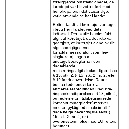
foreliggende omstændigheder, da
køretøjet var blevet indført med
henblik på en, i det væsentlige,
varig anvendelse her i landet.
Retten fandt, at køretøjet var taget
i brug her i landet ved dets
indførsel. Der skulle betales fuld
afgift af køre­tøjet, da det ikke var
godtgjort, at køretøjet alene skulle
afgiftsberigtiges med
forholdsmæssig afgift som lea­
singkøretøj. Ingen af
undtagelsesreglerne i den
dagældende
registreringsafgiftsbekendtgørelses
§ 13, stk. 2, § 15, stk. 2, nr. 2, eller
§ 19 fandt anvendelse. Retten
bemærkede endvidere, at
anmeldelsesordningen i registre­
ringsbekendtgørelsens § 13, stk. 2,
og reglerne om tidsbegrænsede
kortidsnummerplader/-mærker
med en gyldighed i maksimalt 7
dage ifølge bekendtgørelsens §
15, stk. 2, nr. 2, er i
overensstemmelse med EU-retten,
herunder