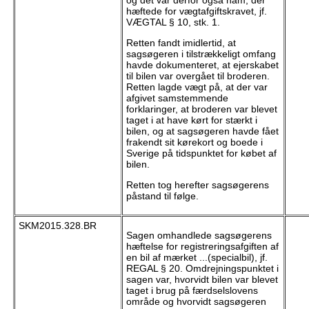
hæftede for vægtafgiftskravet, jf.
VÆGTAL § 10, stk. 1.
Retten fandt imidlertid, at
sagsøgeren i tilstrækkeligt omfang
havde dokumenteret, at ejerskabet
til bilen var overgået til broderen.
Retten lagde vægt på, at der var
afgivet samstemmende
forklaringer, at broderen var blevet
taget i at have kørt for stærkt i
bilen, og at sagsøgeren havde fået
frakendt sit kørekort og boede i
Sverige på tidspunktet for købet af
bilen.
Retten tog herefter sagsøgerens
påstand til følge.
SKM2015.328.BR
Sagen omhandlede sagsøgerens
hæftelse for registreringsafgiften af
en bil af mærket ...(specialbil), jf.
REGAL § 20. Omdrejningspunktet i
sagen var, hvorvidt bilen var blevet
taget i brug på færdselslovens
område og hvorvidt sagsøgeren