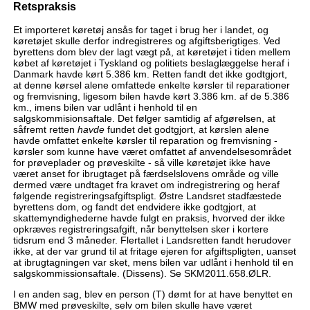
Retspraksis
Et importeret køretøj ansås for taget i brug her i landet, og
køretøjet skulle derfor indregistreres og afgiftsberigtiges. Ved
byrettens dom blev der lagt vægt på, at køretøjet i tiden mellem
købet af køretøjet i Tyskland og politiets beslaglæggelse heraf i
Danmark havde kørt 5.386 km. Retten fandt det ikke godtgjort,
at denne kørsel alene omfattede enkelte kørsler til reparationer
og fremvisning, ligesom bilen havde kørt 3.386 km. af de 5.386
km., imens bilen var udlånt i henhold til en
salgskommisionsaftale. Det følger samtidig af afgørelsen, at
såfremt retten
havde
fundet det godtgjort, at kørslen alene
havde omfattet enkelte kørsler til reparation og fremvisning -
kørsler som kunne have været omfattet af anvendelsesområdet
for prøveplader og prøveskilte - så ville køretøjet ikke have
været anset for ibrugtaget på færdselslovens område og ville
dermed være undtaget fra kravet om indregistrering og heraf
følgende registreringsafgiftspligt. Østre Landsret stadfæstede
byrettens dom, og fandt det endvidere ikke godtgjort, at
skattemyndighederne havde fulgt en praksis, hvorved der ikke
opkræves registreringsafgift, når benyttelsen sker i kortere
tidsrum end 3 måneder. Flertallet i Landsretten fandt herudover
ikke, at der var grund til at fritage ejeren for afgiftspligten, uanset
at ibrugtagningen var sket, mens bilen var udlånt i henhold til en
salgskommissionsaftale. (Dissens). Se SKM2011.658.ØLR.
I en anden sag, blev en person (T) dømt for at have benyttet en
BMW med prøveskilte, selv om bilen skulle have været