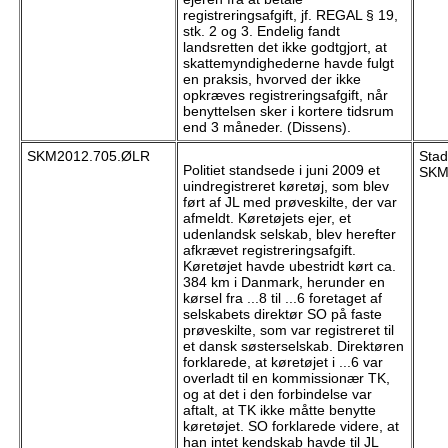
registreringsafgift, jf. REGAL § 19,
stk. 2 og 3. Endelig fandt
landsretten det ikke godtgjort, at
skattemyndighederne havde fulgt
en praksis, hvorved der ikke
opkræves registreringsafgift, når
benyttelsen sker i kortere tidsrum
end 3 måneder. (Dissens).
SKM2012.705.ØLR
Stad
Politiet standsede i juni 2009 et
SKM
uindregistreret køretøj, som blev
ført af JL med prøveskilte, der var
afmeldt. Køretøjets ejer, et
udenlandsk selskab, blev herefter
afkrævet registreringsafgift.
Køretøjet havde ubestridt kørt ca.
384 km i Danmark, herunder en
kørsel fra ...8 til ...6 foretaget af
selskabets direktør SO på faste
prøveskilte, som var registreret til
et dansk søsterselskab. Direktøren
forklarede, at køretøjet i ...6 var
overladt til en kommissionær TK,
og at det i den forbindelse var
aftalt, at TK ikke måtte benytte
køretøjet. SO forklarede videre, at
han intet kendskab havde til JL