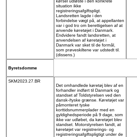
kørsel udløste i den konkrete
situation ikke
registreringsafgiftspligt.
Landsretten lagde i den
forbindelse vægt på, at appellanten
var i god tro om berettigelsen af at
anvende køretøjet i Danmark.
Endvidere fandt landsretten, at
anvendelsen af køretøjet i
Danmark var sket til de formål,
som prøveskiltene var udstedt til.
(dissens.)
Byretsdomme
SKM2023.27.BR
Det omhandlede køretøj blev af en
forhandler indført til Danmark og
standset af Toldstyrelsen ved den
dansk-/tyske grænse. Køretøjet var
påmonteret tyske
korttidsnummerplader med en
gyldighedsperiode på 9 dage, som
ikke var udløbet, da køretøjet blev
standset. Motorstyrelsen fandt, at
køretøjet var registrerings- og
registreringsafgiftspligtigt under de