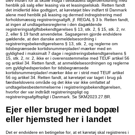
blev indført for at skulle indgå i selskabets lagerbeholdning med
henblik på salg eller leasing via et leasingselskab. Retten fandt
det imidlertid ikke godtgjort, at køretøjet blev indført til Danmark
alene med henblik på leasing og dermed indregistrering med
forholdsmæssig registreringsafgift, jf. REGAL § 3 b. Retten fandt,
at ingen af undtagelsesreglerne i den dagældende
registreringsafgiftsbekendtgørelses § 13, stk. 2, § 15, stk. 2, nr.
2, eller § 19 fandt anvendelse. Sagsøgeren gjorde endvidere
gældende, at den danske anmeldelsesordning i
registreringsbekendtgørelsens § 13, stk. 2, og reglerne om
tidsbegrænsede kortidsnummerplader/-mærker med en
gyldighed i maksimalt 7 dage i registreringsbekendtgørelsens §
15, stk. 2, nr. 2, ikke er i overensstemmelse med TEUF artikel 56
og artikel 34. Retten fandt, at anmeldelsesordningen og reglerne
om gyldighedsperioden for tidsbegrænsede
kortidsnummerplader/-mærker ikke er i strid med TEUF artikel
56 og artikel 34. Retten fandt, at køretøjet var taget i brug på
færdselslovens område og det ikke var ikke omfattet af
undtagelsesbestemmelserne i registreringsbekendtgørelsen,
hvorfor der var indtrådt registreringspligt og
registreringsafgiftspligt i Danmark. Se SKM2023.27.BR.
Ejer eller bruger med bopæl
eller hjemsted her i landet
Det er endvidere en betingelse for, at et køretøj skal registreres i