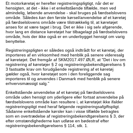
Et motorkøretøj er herefter registreringspligtigt, når det er
hensigten, at det - ikke i et enkeltstående tilfælde, men ved
almindelig, løbende anvendelse - skal bruges på færdselslovens
område. Således
kan
den første kørsel/anvendelse af et køretøj
på færdselslovens område være tilstrækkelig til, at køretøjet
anses for at være taget i brug. Det er ikke i sig selv afgørende,
hvor lang en distance køretøjet har tilbagelagt på færdselslovens
område, hvis der ikke også er en underbygget hensigt om varig
benyttelse.
Registreringspligten er således også indtrådt for et køretøj, der
importeres af en virksomhed med henblik på senere videresalg
af køretøjet. Det fremgår af SKM2017.497.ØLR, at "Det i lov om
registrering af køretøjer § 2 og registreringsbekendtgørelsens §
3 fastsatte krav om forudgående registrering af et køretøj
gælder også, hvor køretøjet som i den fore­liggende sag
importeres til og anvendes i Danmark med henblik på senere
erhvervsmæssigt salg."
Enkeltstående anvendelse af et køretøj på færdselslovens
område uden hensigt om yderligere eller fortsat anvendelse på
færdselslovens område kan resultere i, at køretøjet ikke ifalder
registreringspligt med heraf følgende registreringsafgiftspligt.
Sådanne enkeltstående kørsler kan i visse tilfælde betragtes
som en overtrædelse af registreringsbekendtgørelsens § 3, der
efter omstændighederne kan udløse en bødestraf efter
registreringsbekendtgørelsens § 114, stk. 1.