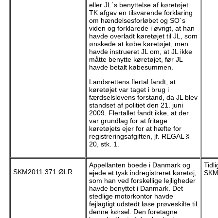
eller JL´s benyttelse af køretøjet.
TK afgav en tilsvarende forklaring
om hændelsesforløbet og SO´s
viden og forklarede i øvrigt, at han
havde overladt køretøjet til JL, som
ønskede at købe køretøjet, men
havde instrueret JL om, at JL ikke
måtte benytte køretøjet, før JL
havde betalt købesummen.
Landsrettens flertal fandt, at
køretøjet var taget i brug i
færdselslovens forstand, da JL blev
standset af politiet den 21. juni
2009. Flertallet fandt ikke, at der
var grundlag for at fritage
køretøjets ejer for at hæfte for
registreringsafgiften, jf. REGAL §
20, stk. 1.
Appellanten boede i Danmark og
Tidl
SKM2011.371.ØLR
ejede et tysk indregistreret køretøj,
SKM
som han ved forskellige lejligheder
havde benyttet i Danmark. Det
stedlige motorkontor havde
fejlagtigt udstedt løse prøveskilte til
denne kørsel. Den foretagne