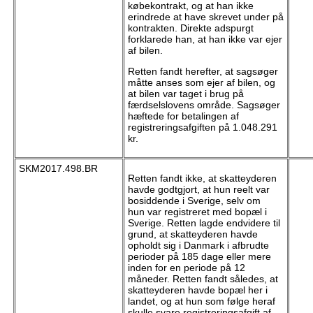
købekontrakt, og at han ikke
erindrede at have skrevet under på
kontrakten. Direkte adspurgt
forklarede han, at han ikke var ejer
af bilen.
Retten fandt herefter, at sagsøger
måtte anses som ejer af bilen, og
at bilen var taget i brug på
færdselslovens område. Sagsøger
hæftede for betalingen af
registreringsafgiften på 1.048.291
kr.
SKM2017.498.BR
Retten fandt ikke, at skatteyderen
havde godtgjort, at hun reelt var
bosiddende i Sverige, selv om
hun var registreret med bopæl i
Sverige. Retten lagde endvidere til
grund, at skatteyderen havde
opholdt sig i Danmark i afbrudte
perioder på 185 dage eller mere
inden for en periode på 12
måneder. Retten fandt således, at
skatteyderen havde bopæl her i
landet, og at hun som følge heraf
skulle svare registreringsafgift af