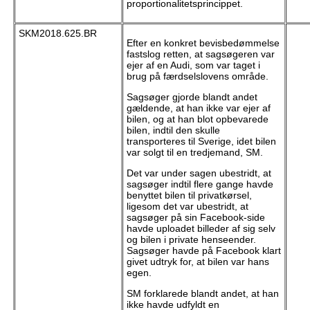
proportionalitetsprincippet.
SKM2018.625.BR
Efter en konkret bevisbedømmelse
fastslog retten, at sagsøgeren var
ejer af en Audi, som var taget i
brug på færdselslovens område.
Sagsøger gjorde blandt andet
gældende, at han ikke var ejer af
bilen, og at han blot opbevarede
bilen, indtil den skulle
transporteres til Sverige, idet bilen
var solgt til en tredjemand, SM.
Det var under sagen ubestridt, at
sagsøger indtil flere gange havde
benyttet bilen til privatkørsel,
ligesom det var ubestridt, at
sagsøger på sin Facebook-side
havde uploadet billeder af sig selv
og bilen i private henseender.
Sagsøger havde på Facebook klart
givet udtryk for, at bilen var hans
egen.
SM forklarede blandt andet, at han
ikke havde udfyldt en