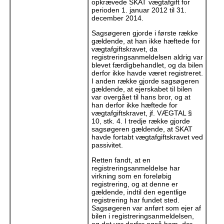
opkrævede SKAT vægtafgift for
perioden 1. januar 2012 til 31.
december 2014.
Sagsøgeren gjorde i første række
gældende, at han ikke hæftede for
vægtafgiftskravet, da
registreringsanmeldelsen aldrig var
blevet færdigbehandlet, og da bilen
derfor ikke havde været registreret.
I anden række gjorde sagsøgeren
gældende, at ejerskabet til bilen
var overgået til hans bror, og at
han derfor ikke hæftede for
vægtafgiftskravet, jf. VÆGTAL §
10, stk. 4. I tredje række gjorde
sagsøgeren gældende, at SKAT
havde fortabt vægtafgiftskravet ved
passivitet.
Retten fandt, at en
registreringsanmeldelse har
virkning som en foreløbig
registrering, og at denne er
gældende, indtil den egentlige
registrering har fundet sted.
Sagsøgeren var anført som ejer af
bilen i registreringsanmeldelsen,
og det var derfor også ham, der