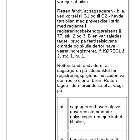
var ejer af bilen.
Retten fandt, at sagsøgeren - bl.a.
ved kørsel til G1 og til G2 - havde
ført bilen med prøveskilte i strid
med reglerne i
registreringsbekendtgørelsens §
77, stk. 2 og 3. Bilen var således
taget i brug på færdselslovens
område og skulle derfor have
været indregistreret, jf. KØREGL §
2, stk. 1, nr. 1.
Retten fandt endvidere, at
sagsøgeren på tidspunktet for
registreringspligtens indtræden var
den reelle ejer af bilen. Retten
lagde i den forbindelse bl.a. vægt
på,
at
sagsøgeren havde afgivet
uoverensstemmende
oplysninger om ejerskabet
til bilen,
at
han ubestridt havde haft