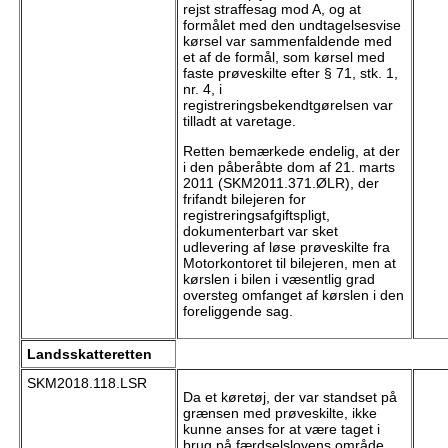
rejst straffesag mod A, og at
formålet med den undtagelsesvise
kørsel var sammenfaldende med
et af de formål, som kørsel med
faste prøveskilte efter § 71, stk. 1,
nr. 4, i
registreringsbekendtgørelsen var
tilladt at varetage.
Retten bemærkede endelig, at der
i den påberåbte dom af 21. marts
2011 (SKM2011.371.ØLR), der
frifandt bilejeren for
registreringsafgiftspligt,
dokumenterbart var sket
udlevering af løse prøveskilte fra
Motorkontoret til bilejeren, men at
kørslen i bilen i væsentlig grad
oversteg omfanget af kørslen i den
foreliggende sag.
Landsskatteretten
SKM2018.118.LSR
Da et køretøj, der var standset på
grænsen med prøveskilte, ikke
kunne anses for at være taget i
brug på færdselslovens område,