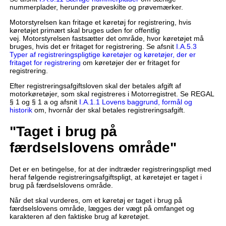
nummerplader, herunder prøveskilte og prøvemærker.
Motorstyrelsen kan fritage et køretøj for registrering, hvis
køretøjet primært skal bruges uden for offentlig
vej. Motorstyrelsen fastsætter det område, hvor køretøjet må
bruges, hvis det er fritaget for registrering. Se afsnit
I.A.5.3
Typer af registreringspligtige køretøjer og køretøjer, der er
fritaget for registrering
om køretøjer der er fritaget for
registrering.
Efter registreringsafgiftsloven skal der betales afgift af
motorkøretøjer, som skal registreres i Motorregistret. Se REGAL
§ 1 og § 1 a og afsnit
I.A.1.1 Lovens baggrund, formål og
historik
om, hvornår der skal betales registreringsafgift.
"Taget i brug på
færdselslovens område"
Det er en betingelse, for at der indtræder registreringspligt med
heraf følgende registreringsafgiftspligt, at køretøjet er taget i
brug på færdselslovens område.
Når det skal vurderes, om et køretøj er taget i brug på
færdselslovens område, lægges der vægt på omfanget og
karakteren af den faktiske brug af køretøjet.