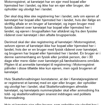
Motorregistret, at køretøjet har en ejer med bopæl eller
hjemsted her i landet, og ikke har en ejer eller bruger, der
opholder sig ulovligt her i landet.
Der skal dog ikke ske registrering her i landet, selv om ejeren af
køretøjet har bopæl eller hjemsted her i landet, hvis der ifølge en
skriftlig aftale er en bruger af køretøjet, og ingen bruger med
fysisk råderet over køretøjet har bopæl eller hjemsted her i
landet, og ejeren i brugsaftalen har afskåret sig fra den fysiske
råderet over køretøjet i den aftalte brugsperiode.
Derimod skal der ske registrering af køretøjet i Motorregistret,
selvom ejeren af køretøjet ikke har bopæl eller hjemsted her i
landet, hvis der er en bruger med fysisk råderet over køretøjet,
og brugeren har bopæl eller hjemsted her i landet. En bruger er i
denne sammenhæng en fysisk eller juridisk person, der i 30
dage eller mere råder over køretøjet på færdselslovens område.
Pligten til at anmelde køretøjet til registrering i Motorregistret
påhviler i disse tilfælde ikke kun ejeren, men også brugeren af
køretøjet.
Hvis Skatteforvaltningen konstaterer, at der i Køretøjsregisteret
er registreret et køretøj med en ejer eller bruger, der opholder
sig ulovligt her i landet, skal Skatteforvaltningen afmelde
køretøjet, og køretøjets nummerplader skal efter anmodning fra
told- og skatteforvaltningen snarest inddrages ved politiets
foranstaltning.
Hvis et køretøjs ejer eller bruger, som opholder sig ulovligt her i