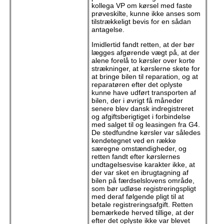
kollega VP om kørsel med faste
prøveskilte, kunne ikke anses som
tilstrækkeligt bevis for en sådan
antagelse.
Imidlertid fandt retten, at der bør
lægges afgørende vægt på, at der
alene forelå to kørsler over korte
strækninger, at kørslerne skete for
at bringe bilen til reparation, og at
reparatøren efter det oplyste
kunne have udført transporten af
bilen, der i øvrigt få måneder
senere blev dansk indregistreret
og afgiftsberigtiget i forbindelse
med salget til og leasingen fra G4.
De stedfundne kørsler var således
kendetegnet ved en række
særegne omstændigheder, og
retten fandt efter kørslernes
undtagelsesvise karakter ikke, at
der var sket en ibrugtagning af
bilen på færdselslovens område,
som bør udløse registreringspligt
med deraf følgende pligt til at
betale registreringsafgift. Retten
bemærkede herved tillige, at der
efter det oplyste ikke var blevet