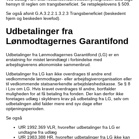
hensyn til reglen om trangsbeneficiet. Se retsplejelovens § 509.
Se også afsnit G.A.3.2.2.1.3.2.3 Trangsbeneficiet (beskedent
hjem og beskeden levefod).
Udbetalinger fra
Lønmodtagernes Garantifond
Udbetalinger fra Lønmodtagernes Garantifond (LG) er en
erstatning for mistet lønindtægt i forbindelse med
arbejdsgiverens økonomiske sammenbrud.
Udbetalinger fra LG kan ikke overdrages til andre end
vedkommende lønmodtager- eller arbejdsgiverorganisation eller
til vedkommende statsanerkendte arbejdsløshedskasse. Se § 8
i Lov om LG. Hvis kravet overdrages til andre, bortfalder
muligheden for at få betaling fra fonden. Der kan derfor ikke
foretages udlæg i skyldners krav på udbetaling fra LG, selv om
udbetalingen altid falder mere end syv dage efter
optjeningsperioden.
Se også
UfR 1992.369 VLR, hvorefter udbetalinger fra LG er
undtagne fra udlæg
UfR 1983.388 HR, hvorefter udbetalinger fra LG ikke kan