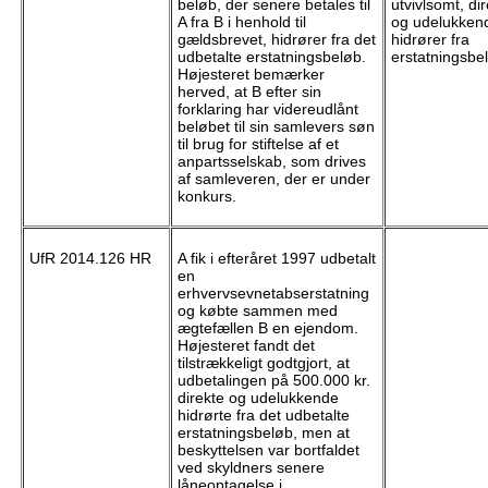
beløb, der senere betales til
utvivlsomt, di
A fra B i henhold til
og udelukken
gældsbrevet, hidrører fra det
hidrører fra
udbetalte erstatningsbeløb.
erstatningsbe
Højesteret bemærker
herved, at B efter sin
forklaring har videreudlånt
beløbet til sin samlevers søn
til brug for stiftelse af et
anpartsselskab, som drives
af samleveren, der er under
konkurs.
UfR 2014.126 HR
A fik i efteråret 1997 udbetalt
en
erhvervsevnetabserstatning
og købte sammen med
ægtefællen B en ejendom.
Højesteret fandt det
tilstrækkeligt godtgjort, at
udbetalingen på 500.000 kr.
direkte og udelukkende
hidrørte fra det udbetalte
erstatningsbeløb, men at
beskyttelsen var bortfaldet
ved skyldners senere
låneoptagelse i