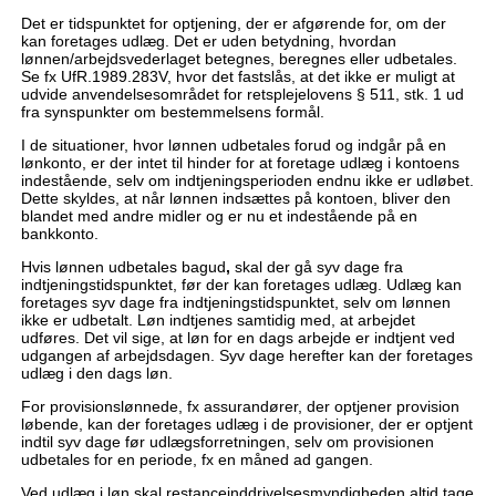
Det er tidspunktet for optjening, der er afgørende for, om der
kan foretages udlæg. Det er uden betydning, hvordan
lønnen/arbejdsvederlaget betegnes, beregnes eller udbetales.
Se fx UfR.1989.283V, hvor det fastslås, at det ikke er muligt at
udvide anvendelsesområdet for retsplejelovens § 511, stk. 1 ud
fra synspunkter om bestemmelsens formål.
I de situationer, hvor lønnen udbetales forud og indgår på en
lønkonto, er der intet til hinder for at foretage udlæg i kontoens
indestående, selv om indtjeningsperioden endnu ikke er udløbet.
Dette skyldes, at når lønnen indsættes på kontoen, bliver den
blandet med andre midler og er nu et indestående på en
bankkonto.
Hvis lønnen udbetales bagud
,
skal der gå syv dage fra
indtjeningstidspunktet, før der kan foretages udlæg. Udlæg kan
foretages syv dage fra indtjeningstidspunktet, selv om lønnen
ikke er udbetalt. Løn indtjenes samtidig med, at arbejdet
udføres. Det vil sige, at løn for en dags arbejde er indtjent ved
udgangen af arbejdsdagen. Syv dage herefter kan der foretages
udlæg i den dags løn.
For provisionslønnede, fx assurandører, der optjener provision
løbende, kan der foretages udlæg i de provisioner, der er optjent
indtil syv dage før udlægsforretningen, selv om provisionen
udbetales for en periode, fx en måned ad gangen.
Ved udlæg i løn skal restanceinddrivelsesmyndigheden altid tage