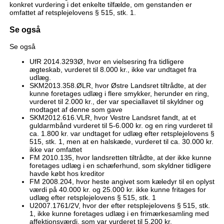
konkret vurdering i det enkelte tilfælde, om genstanden er
omfattet af retsplejelovens § 515, stk. 1.
Se også
Se også
UfR 2014.3293Ø, hvor en vielsesring fra tidligere
ægteskab, vurderet til 8.000 kr., ikke var undtaget fra
udlæg.
SKM2013.358.ØLR, hvor Østre Landsret tiltrådte, at der
kunne foretages udlæg i flere smykker, herunder en ring,
vurderet til 2.000 kr., der var speciallavet til skyldner og
modtaget af denne som gave
SKM2012.616.VLR, hvor Vestre Landsret fandt, at et
guldarmbånd vurderet til 5-6.000 kr. og en ring vurderet til
ca. 1.800 kr. var undtaget for udlæg efter retsplejelovens §
515, stk. 1, men at en halskæde, vurderet til ca. 30.000 kr.
ikke var omfattet
FM 2010.135, hvor landsretten tiltrådte, at der ikke kunne
foretages udlæg i en schæferhund, som skyldner tidligere
havde købt hos kreditor
FM 2008.204, hvor heste angivet som kæledyr til en oplyst
værdi på 40.000 kr. og 25.000 kr. ikke kunne fritages for
udlæg efter retsplejelovens § 515, stk. 1
U2007.1761/2V, hvor der efter retsplejelovens § 515, stk.
1, ikke kunne foretages udlæg i en frimærkesamling med
affektionsværdi, som var vurderet til 5.200 kr.