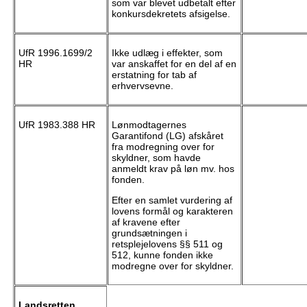
som var blevet udbetalt efter
konkursdekretets afsigelse.
UfR 1996.1699/2
Ikke udlæg i effekter, som
HR
var anskaffet for en del af en
erstatning for tab af
erhvervsevne.
UfR 1983.388 HR
Lønmodtagernes
Garantifond (LG) afskåret
fra modregning over for
skyldner, som havde
anmeldt krav på løn mv. hos
fonden.
Efter en samlet vurdering af
lovens formål og karakteren
af kravene efter
grundsætningen i
retsplejelovens §§ 511 og
512, kunne fonden ikke
modregne over for skyldner.
Landsretten