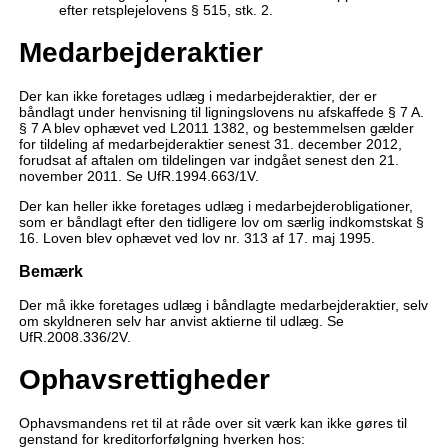
efter retsplejelovens § 515, stk. 2.
Medarbejderaktier
Der kan ikke foretages udlæg i medarbejderaktier, der er
båndlagt under henvisning til ligningslovens nu afskaffede § 7 A.
§ 7 A blev ophævet ved L2011 1382, og bestemmelsen gælder
for tildeling af medarbejderaktier senest 31. december 2012,
forudsat af aftalen om tildelingen var indgået senest den 21.
november 2011. Se UfR.1994.663/1V.
Der kan heller ikke foretages udlæg i medarbejderobligationer,
som er båndlagt efter den tidligere lov om særlig indkomstskat §
16. Loven blev ophævet ved lov nr. 313 af 17. maj 1995.
Bemærk
Der må ikke foretages udlæg i båndlagte medarbejderaktier, selv
om skyldneren selv har anvist aktierne til udlæg. Se
UfR.2008.336/2V.
Ophavsrettigheder
Ophavsmandens ret til at råde over sit værk kan ikke gøres til
genstand for kreditorforfølgning hverken hos: