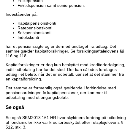
Folkepension
Førtidspension samt seniorpension.
Indeståender på:
Kapitalpensionskonti
Ratepensionskonti
Selvpensionskonti
Indekskonti
har et pensionssigte og er dermed undtaget fra udlæg. Det
samme gælder kapitalforsikringer. Se forsikringsaftalelovens §§
116 og 118.
Kapitalforsikringer er dog kun beskyttet mod kreditorforfølgning,
indtil udbetaling har fundet sted. Der kan således foretages
udlæg i et beløb, når det er udbetalt, uanset at det stammer fra
en kapitalforsikring.
Det samme er formentlig også gældende i forbindelse med
pensionsordninger, fx kapitalpensioner, der kommer til
udbetaling med et engangsbeløb.
Se også
Se også SKM2013.161.HR hvor skyldners fordring på udlodning
af fondsmidler ikke var kreditorbeskyttet efter retsplejelovens §
512, stk. 3.