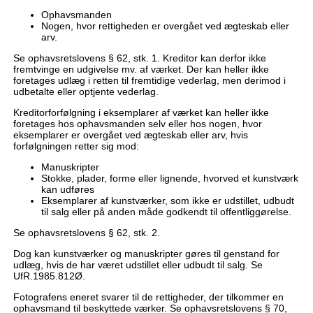
Ophavsmanden
Nogen, hvor rettigheden er overgået ved ægteskab eller
arv.
Se ophavsretslovens § 62, stk. 1. Kreditor kan derfor ikke
fremtvinge en udgivelse mv. af værket. Der kan heller ikke
foretages udlæg i retten til fremtidige vederlag, men derimod i
udbetalte eller optjente vederlag.
Kreditorforfølgning i eksemplarer af værket kan heller ikke
foretages hos ophavsmanden selv eller hos nogen, hvor
eksemplarer er overgået ved ægteskab eller arv, hvis
forfølgningen retter sig mod:
Manuskripter
Stokke, plader, forme eller lignende, hvorved et kunstværk
kan udføres
Eksemplarer af kunstværker, som ikke er udstillet, udbudt
til salg eller på anden måde godkendt til offentliggørelse.
Se ophavsretslovens § 62, stk. 2.
Dog kan kunstværker og manuskripter gøres til genstand for
udlæg, hvis de har været udstillet eller udbudt til salg. Se
UfR.1985.812Ø.
Fotografens eneret svarer til de rettigheder, der tilkommer en
ophavsmand til beskyttede værker. Se ophavsretslovens § 70,