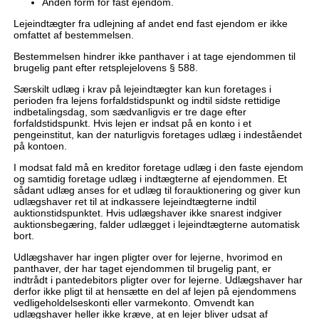
Anden form for fast ejendom.
Lejeindtægter fra udlejning af andet end fast ejendom er ikke
omfattet af bestemmelsen.
Bestemmelsen hindrer ikke panthaver i at tage ejendommen til
brugelig pant efter retsplejelovens § 588.
Særskilt udlæg i krav på lejeindtægter kan kun foretages i
perioden fra lejens forfaldstidspunkt og indtil sidste rettidige
indbetalingsdag, som sædvanligvis er tre dage efter
forfaldstidspunkt. Hvis lejen er indsat på en konto i et
pengeinstitut, kan der naturligvis foretages udlæg i indeståendet
på kontoen.
I modsat fald må en kreditor foretage udlæg i den faste ejendom
og samtidig foretage udlæg i indtægterne af ejendommen. Et
sådant udlæg anses for et udlæg til forauktionering og giver kun
udlægshaver ret til at indkassere lejeindtægterne indtil
auktionstidspunktet. Hvis udlægshaver ikke snarest indgiver
auktionsbegæring, falder udlægget i lejeindtægterne automatisk
bort.
Udlægshaver har ingen pligter over for lejerne, hvorimod en
panthaver, der har taget ejendommen til brugelig pant, er
indtrådt i pantedebitors pligter over for lejerne. Udlægshaver har
derfor ikke pligt til at hensætte en del af lejen på ejendommens
vedligeholdelseskonti eller varmekonto. Omvendt kan
udlægshaver heller ikke kræve, at en lejer bliver udsat af