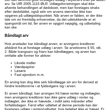
arv. Se UfR 2005.1115 ØLR. Udlægsforretningen skal ikke
afvente behandlingen af dødsboet, men kan foretages straks
efter dødsfaldet, også selv om arvens størrelse ikke kan
opgøres på udlægstidspunktet. Når arven er falden, er der ikke
tale om en fremtidig erhvervelse, da det udelukkende er et
spørgsmål om tid, før arven er opgjort nøjagtig, og udbetaling
kan ske.
Båndlagt arv
Hvis arvelader har båndlagt arven, er arvingens kreditorer
afskåret fra at foretage udlæg i arven. Se arvelovens § 55, stk.
2. Både tvangsarv og friarv kan båndlægges, og arven kan
omfatte alle former for aktiver:
Likvide midler
Værdipapirer
Løsøre
Fast ejendom m.m.
En arving kan dog ikke selv båndlægge sin arv for derved at
hindre kreditorerne i at fyldestgøre sig i arven.
Er arven båndlagt, kan arvingen frit hæve renter og indtægter,
men arvingens kreditorer kan ikke gøre udlæg i renter og
indtægter, der ikke er hævede, i indtil seks måneder efter
forfaldsdagen. Først efter udløbet af denne periode kan der
foretages udlæg i renten/udbyttet, hvis beløbet ikke er hævet. Er