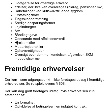
Godtgørelse for offentlige erhverv
Ydelser, der ikke kan overdrages (bidrag, pensioner mv.)
Udbetalinger ved kritisk/livstruende sygdom
Erstatningskrav
Tingsskadeerstatning
Særlige opsparingsformer
Lejeindtægter
Arv
Båndlagt gave
Genstande med affektionsværdi
Hjælpemidler
Medarbejderaktier
Ophavsrettigheder
Oversigt over domme, kendelser, afgørelser, SKM-
meddelelser mv.
Fremtidige erhvervelser
Der kan - som udgangspunkt - ikke foretages udlæg i fremtidige
erhvervelser. Se retsplejelovens § 508.
Der kan dog godt foretages udlæg, hvis erhvervelsen kun
afhænger af:
En formalitet
Opfyldelse af betingelser i en indgået kontrakt