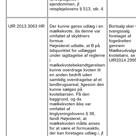
ejendommen, jf.
retsplejelovens
§ 513, stk. 4.
UfR 2013.3063 HR
Der kunne gøres udlæg i en
Bortsalg sker
mælkekvote, da denne var
tvangssalg
omfattet af skyldners
foretaget af
formue.
fogedretten
Højesteret udtalte, at B på
gennem
tidspunktet for udlægget
Mælkeudvalge
under iagttagelse af reglerne
kvotebørs, se
i
UfR2014.299
mælkekvotebekendtgørelsen
kunne overdrage kvoten til
en anden bedrift uden
samtidig overdragelse af et
landbrugsareal, ligesom den
kunne sælges på
kvotebørsen. På den
baggrund, og da
mælkekvoten ikke var
omfattet af
tinglysningslovens § 38,
fandt Højesteret, at
mælkekvoten måtte anses
for at være et formueaktiv,
der kan foretages udlæg i, jf.