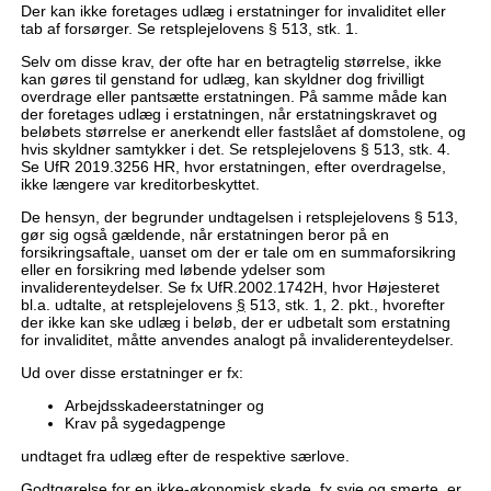
Der kan ikke foretages udlæg i erstatninger for invaliditet eller
tab af forsørger. Se retsplejelovens § 513, stk. 1.
Selv om disse krav, der ofte har en betragtelig størrelse, ikke
kan gøres til genstand for udlæg, kan skyldner dog frivilligt
overdrage eller pantsætte erstatningen. På samme måde kan
der foretages udlæg i erstatningen, når erstatningskravet og
beløbets størrelse er anerkendt eller fastslået af domstolene, og
hvis skyldner samtykker i det. Se retsplejelovens § 513, stk. 4.
Se UfR 2019.3256 HR, hvor erstatningen, efter overdragelse,
ikke længere var kreditorbeskyttet.
De hensyn, der begrunder undtagelsen i retsplejelovens § 513,
gør sig også gældende, når erstatningen beror på en
forsikringsaftale, uanset om der er tale om en summaforsikring
eller en forsikring med løbende ydelser som
invaliderenteydelser. Se fx UfR.2002.1742H, hvor Højesteret
bl.a. udtalte, at retsplejelovens
§
513, stk. 1, 2. pkt., hvorefter
der ikke kan ske udlæg i beløb, der er udbetalt som erstatning
for invaliditet, måtte anvendes analogt på invaliderenteydelser.
Ud over disse erstatninger er fx:
Arbejdsskadeerstatninger og
Krav på sygedagpenge
undtaget fra udlæg efter de respektive særlove.
Godtgørelse for en ikke-økonomisk skade, fx svie og smerte, er