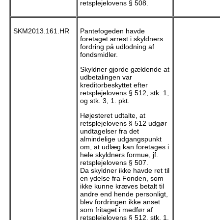
retsplejelovens § 508.
SKM2013.161.HR
Pantefogeden havde
foretaget arrest i skyldners
fordring på udlodning af
fondsmidler.
Skyldner gjorde gældende at
udbetalingen var
kreditorbeskyttet efter
retsplejelovens § 512, stk. 1,
og stk. 3, 1. pkt.
Højesteret udtalte, at
retsplejelovens § 512 udgør
undtagelser fra det
almindelige udgangspunkt
om, at udlæg kan foretages i
hele skyldners formue, jf.
retsplejelovens § 507.
Da skyldner ikke havde ret til
en ydelse fra Fonden, som
ikke kunne kræves betalt til
andre end hende personligt,
blev fordringen ikke anset
som fritaget i medfør af
retsplejelovens § 512, stk. 1.