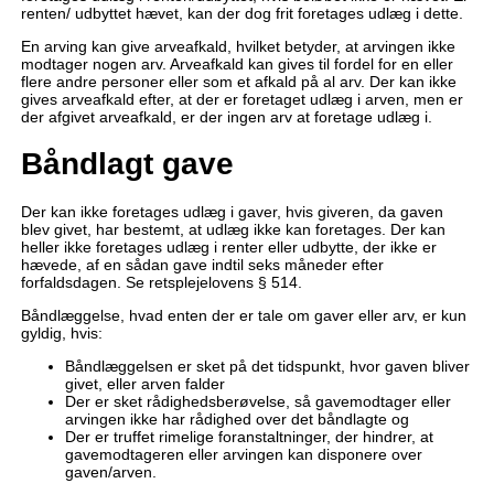
renten/ udbyttet hævet, kan der dog frit foretages udlæg i dette.
En arving kan give arveafkald, hvilket betyder, at arvingen ikke
modtager nogen arv. Arveafkald kan gives til fordel for en eller
flere andre personer eller som et afkald på al arv. Der kan ikke
gives arveafkald efter, at der er foretaget udlæg i arven, men er
der afgivet arveafkald, er der ingen arv at foretage udlæg i.
Båndlagt gave
Der kan ikke foretages udlæg i gaver, hvis giveren, da gaven
blev givet, har bestemt, at udlæg ikke kan foretages. Der kan
heller ikke foretages udlæg i renter eller udbytte, der ikke er
hævede, af en sådan gave indtil seks måneder efter
forfaldsdagen. Se retsplejelovens § 514.
Båndlæggelse, hvad enten der er tale om gaver eller arv, er kun
gyldig, hvis:
Båndlæggelsen er sket på det tidspunkt, hvor gaven bliver
givet, eller arven falder
Der er sket rådighedsberøvelse, så gavemodtager eller
arvingen ikke har rådighed over det båndlagte og
Der er truffet rimelige foranstaltninger, der hindrer, at
gavemodtageren eller arvingen kan disponere over
gaven/arven.