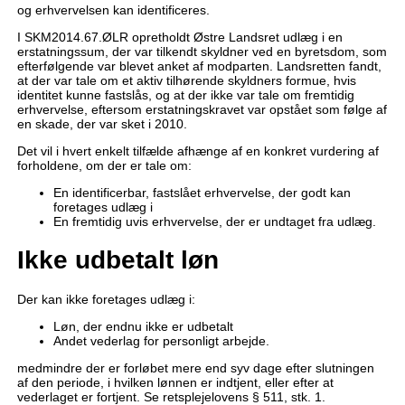
og erhvervelsen kan identificeres.
I SKM2014.67.ØLR opretholdt Østre Landsret udlæg i en
erstatningssum, der var tilkendt skyldner ved en byretsdom, som
efterfølgende var blevet anket af modparten. Landsretten fandt,
at der var tale om et aktiv tilhørende skyldners formue, hvis
identitet kunne fastslås, og at der ikke var tale om fremtidig
erhvervelse, eftersom erstatningskravet var opstået som følge af
en skade, der var sket i 2010.
Det vil i hvert enkelt tilfælde afhænge af en konkret vurdering af
forholdene, om der er tale om:
En identificerbar, fastslået erhvervelse, der godt kan
foretages udlæg i
En fremtidig uvis erhvervelse, der er undtaget fra udlæg.
Ikke udbetalt løn
Der kan ikke foretages udlæg i:
Løn, der endnu ikke er udbetalt
Andet vederlag for personligt arbejde.
medmindre der er forløbet mere end syv dage efter slutningen
af den periode, i hvilken lønnen er indtjent, eller efter at
vederlaget er fortjent. Se retsplejelovens § 511, stk. 1.