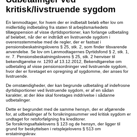
kritisk/livstruende sygdom
En lønmodtager, for hvem der er indbetalt beløb efter lov om
midlertidig indbetaling fra staten til arbejdsmarkedets
tillægspension af visse dyrtidsportioner, kan forlange udbetaling
af beløbet, når der er indtrådt en livstruende sygdom i
overensstemmelse med de regler, der er fastsat i
pensionsbeskatningslovens § 25, stk. 2, som finder tilsvarende
anvendelse. Se lov om Lønmodtagernes Dyrtidsfond § 2, stk. 1,
nr. 7. Pensionsbeskatningslovens § 25, stk. 2 henviser til
bekendtgørelse nr. 1293 af 13.12.2012, Bekendtgørelse om
udbetaling af visse pensionsordninger ved livstruende sygdom,
hvor der er foretaget en opregning af sygdomme, der anses for
livstruende.
De omstændigheder, der kan begrunde udbetaling af indefrosne
dyrtidsportioner ved livstruende sygdom, er af en sådan
karakter, at der ikke skal foretages inddrivelse i sådanne
udbetalinger.
Dette er begrundet med de samme hensyn, der er afgørende
for, at udbetalinger af fx forsikringssummer ved kritisk sygdom er
undtaget for retsforfølgning fra kreditorer.
Se forsikringsaftalelovens § 123 og de hensyn, der ligger til
grund for beskyttelsen i retsplejelovens § 513 om
erstatningskrav.