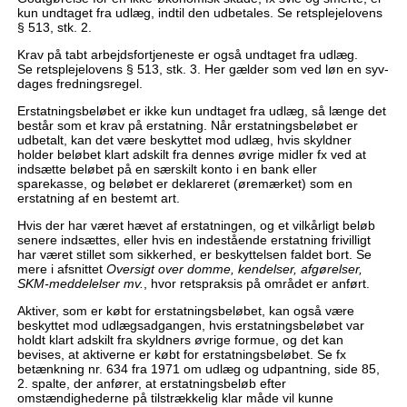
kun undtaget fra udlæg, indtil den udbetales. Se retsplejelovens
§ 513, stk. 2.
Krav på tabt arbejdsfortjeneste er også undtaget fra udlæg.
Se retsplejelovens § 513, stk. 3. Her gælder som ved løn en syv-
dages fredningsregel.
Erstatningsbeløbet er ikke kun undtaget fra udlæg, så længe det
består som et krav på erstatning. Når erstatningsbeløbet er
udbetalt, kan det være beskyttet mod udlæg, hvis skyldner
holder beløbet klart adskilt fra dennes øvrige midler fx ved at
indsætte beløbet på en særskilt konto i en bank eller
sparekasse, og beløbet er deklareret (øremærket) som en
erstatning af en bestemt art.
Hvis der har været hævet af erstatningen, og et vilkårligt beløb
senere indsættes, eller hvis en indestående erstatning frivilligt
har været stillet som sikkerhed, er beskyttelsen faldet bort. Se
mere i afsnittet
Oversigt over domme, kendelser, afgørelser,
SKM-meddelelser mv.
, hvor retspraksis på området er anført.
Aktiver, som er købt for erstatningsbeløbet, kan også være
beskyttet mod udlægsadgangen, hvis erstatningsbeløbet var
holdt klart adskilt fra skyldners øvrige formue, og det kan
bevises, at aktiverne er købt for erstatningsbeløbet. Se fx
betænkning nr. 634 fra 1971 om udlæg og udpantning, side 85,
2. spalte, der anfører, at erstatningsbeløb efter
omstændighederne på tilstrækkelig klar måde vil kunne