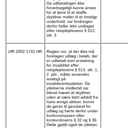
Da udbetalingen ikke
hovedsageligt kunne anses
for at tjene til at skaffe
skyldner midler til et rimeligt
underhold, var fordringen
derfor heller ikke undtaget
efter retsplejelovens § 512,
stk. 3.
UfR 2002.1742 HR
Reglen om, at der ikke må
foretages udlæg i beløb, der
er udbetalt som erstatning
for invaliditet efter
retsplejelovens § 513, stk. 1,
2. pkt., måtte anvendes
analogt på
invaliderenteydelser. Da
ydelserne imidlertid var
blevet hævet af skyldner
uden at være klart adskilt fra
hans øvrige aktiver, kunne
de gøres til genstand for
udlæg og hørte derfor under
konkursmassen efter
konkurslovens § 32 og § 36.
Dette gjaldt også de ydelser,