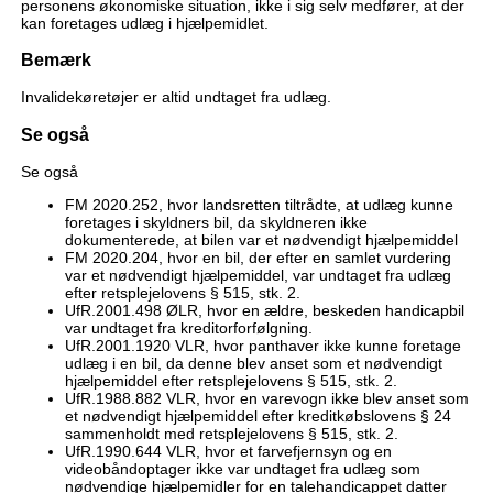
personens økonomiske situation, ikke i sig selv medfører, at der
kan foretages udlæg i hjælpemidlet.
Bemærk
Invalidekøretøjer er altid undtaget fra udlæg.
Se også
Se også
FM 2020.252, hvor landsretten tiltrådte, at udlæg kunne
foretages i skyldners bil, da skyldneren ikke
dokumenterede, at bilen var et nødvendigt hjælpemiddel
FM 2020.204, hvor en bil, der efter en samlet vurdering
var et nødvendigt hjælpemiddel, var undtaget fra udlæg
efter retsplejelovens § 515, stk. 2.
UfR.2001.498 ØLR, hvor en ældre, beskeden handicapbil
var undtaget fra kreditorforfølgning.
UfR.2001.1920 VLR, hvor panthaver ikke kunne foretage
udlæg i en bil, da denne blev anset som et nødvendigt
hjælpemiddel efter retsplejelovens § 515, stk. 2.
UfR.1988.882 VLR, hvor en varevogn ikke blev anset som
et nødvendigt hjælpemiddel efter kreditkøbslovens § 24
sammenholdt med retsplejelovens § 515, stk. 2.
UfR.1990.644 VLR, hvor et farvefjernsyn og en
videobåndoptager ikke var undtaget fra udlæg som
nødvendige hjælpemidler for en talehandicappet datter