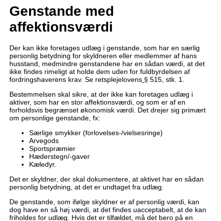
Genstande med
affektionsværdi
Der kan ikke foretages udlæg i genstande, som har en særlig
personlig betydning for skyldneren eller medlemmer af hans
husstand, medmindre genstandene har en sådan værdi, at det
ikke findes rimeligt at holde dem uden for fuldbyrdelsen af
fordringshaverens krav. Se retsplejelovens
§ 515, stk. 1.
Bestemmelsen skal sikre, at der ikke kan foretages udlæg i
aktiver, som har en stor affektionsværdi, og som er af en
forholdsvis begrænset økonomisk værdi. Det drejer sig primært
om personlige genstande, fx:
Særlige smykker (forlovelses-/vielsesringe)
Arvegods
Sportspræmier
Hæderstegn/-gaver
Kæledyr.
Det er skyldner, der skal dokumentere, at aktivet har en sådan
personlig betydning, at det er undtaget fra udlæg.
De genstande, som ifølge skyldner er af personlig værdi, kan
dog have en så høj værdi, at det findes uacceptabelt, at de kan
friholdes for udlæg. Hvis det er tilfældet, må det bero på en