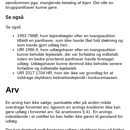
ejendommen pga. manglende betaling af lejen. Det ville en
brugspanthaver kunne gøre.
Se også
Se også
1993.798Ø, hvor lejeindtægter efter en tvangsauktion
tilfaldt en panthaver, som ikke havde fået fuld dækning og
som havde gjort udlæg heri.
UfR 1996.9, hvor udlægshaver efter en tvangsauktion
kunne beholde lejebeløb, der var forfaldne og indbetalt,
inden en bedre prioriteret panthaver havde foretaget
udlæg. Udlægshaver kunne derimod ikke beholde senere
forfaldne og indbetalte lejebeløb.
UfR 2017.1704 HR, hvor der ikke var grundlag for at
inddrage skyldners beboelseslejemål i konkursmassen.
Arv
En arving kan ikke sælge, pantsætte eller på anden måde
overdrage forventet arv, ligesom en arvings kreditorer ikke kan
gøre udlæg i forventet arv. Se arvelovens § 41. En arvings
indestående i et uskiftet bo kan heller ikke gøres til genstand for
udlæg.
Der kan derimod godt foretages udlæg i skyldners krav på falden