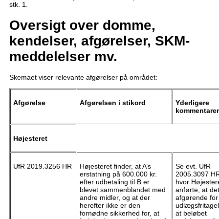
stk. 1.
Oversigt over domme,
kendelser, afgørelser, SKM-
meddelelser mv.
Skemaet viser relevante afgørelser på området:
Afgørelse
Afgørelsen i stikord
Yderligere
kommentarer
Højesteret
UfR 2019.3256 HR
Højesteret finder, at A’s
Se evt. UfR
erstatning på 600.000 kr.
2005.3097 H
efter udbetaling til B er
hvor Højester
blevet sammenblandet med
anførte, at det
andre midler, og at der
afgørende for
herefter ikke er den
udlægsfritage
fornødne sikkerhed for, at
at beløbet