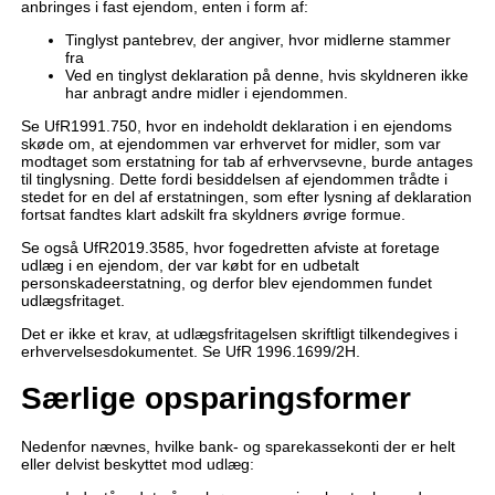
anbringes i fast ejendom, enten i form af:
Tinglyst pantebrev, der angiver, hvor midlerne stammer
fra
Ved en tinglyst deklaration på denne, hvis skyldneren ikke
har anbragt andre midler i ejendommen.
Se UfR1991.750, hvor en indeholdt deklaration i en ejendoms
skøde om, at ejendommen var erhvervet for midler, som var
modtaget som erstatning for tab af erhvervsevne, burde antages
til tinglysning. Dette fordi besiddelsen af ejendommen trådte i
stedet for en del af erstatningen, som efter lysning af deklaration
fortsat fandtes klart adskilt fra skyldners øvrige formue.
Se også UfR2019.3585, hvor fogedretten afviste at foretage
udlæg i en ejendom, der var købt for en udbetalt
personskadeerstatning, og derfor blev ejendommen fundet
udlægsfritaget.
Det er ikke et krav, at udlægsfritagelsen skriftligt tilkendegives i
erhvervelsesdokumentet. Se UfR 1996.1699/2H.
Særlige opsparingsformer
Nedenfor nævnes, hvilke bank- og sparekassekonti der er helt
eller delvist beskyttet mod udlæg: