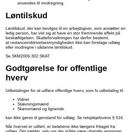
anvendes til modregning.
Løntilskud
Løntilskud, der kan bevilges til en arbejdsgiver, som ansætter en
ledig person, har vist sig at have en stor fremmende effekt på
beskæftigelsen. Skatteforvaltningen har derfor bestemt,
at restanceinddrivelsesmyndigheden ikke kan foretage udlæg
eller modregne i sådanne løntilskud.
Se SKM2006.302.SKAT.
Godtgørelse for offentlige
hverv
Udbetalinger for at udføre offentlige hverv, som fx udbetaling til:
Vidner
Stævningsmænd
Skønsmænd og lignende.
kan ikke gøres til genstand for udlæg. Se retsplejelovens § 516.
Når hvervet er udført, er beløbene ikke længere fritaget fra
udlæg. Det gælder, selv om der måtte være ubetalte regninger