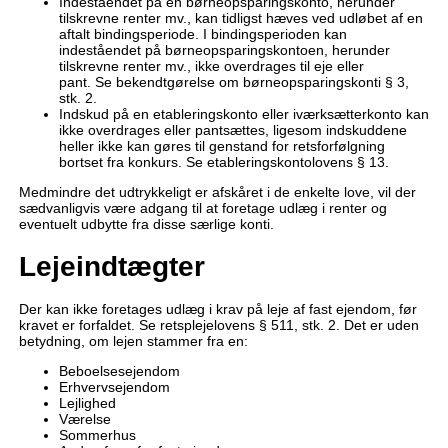
Indeståendet på en børneopsparingskonto, herunder
tilskrevne renter mv., kan tidligst hæves ved udløbet af en
aftalt bindingsperiode. I bindingsperioden kan
indeståendet på børneopsparingskontoen, herunder
tilskrevne renter mv., ikke overdrages til eje eller
pant. Se bekendtgørelse om børneopsparingskonti § 3,
stk. 2.
Indskud på en etableringskonto eller iværksætterkonto kan
ikke overdrages eller pantsættes, ligesom indskuddene
heller ikke kan gøres til genstand for retsforfølgning
bortset fra konkurs. Se etableringskontolovens § 13.
Medmindre det udtrykkeligt er afskåret i de enkelte love, vil der
sædvanligvis være adgang til at foretage udlæg i renter og
eventuelt udbytte fra disse særlige konti.
Lejeindtægter
Der kan ikke foretages udlæg i krav på leje af fast ejendom, før
kravet er forfaldet. Se retsplejelovens § 511, stk. 2. Det er uden
betydning, om lejen stammer fra en:
Beboelsesejendom
Erhvervsejendom
Lejlighed
Værelse
Sommerhus