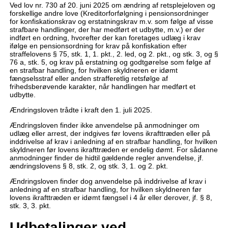
Ved lov nr. 730 af 20. juni 2025 om ændring af retsplejeloven og
forskellige andre love (Kreditorforfølgning i pensionsordninger
for konfiskationskrav og erstatningskrav m.v. som følge af visse
strafbare handlinger, der har medført et udbytte, m.v.) er der
indført en ordning, hvorefter der kan foretages udlæg i krav
ifølge en pensionsordning for krav på konfiskation efter
straffelovens § 75, stk. 1, 1. pkt., 2. led, og 2. pkt., og stk. 3, og §
76 a, stk. 5, og krav på erstatning og godtgørelse som følge af
en strafbar handling, for hvilken skyldneren er idømt
fængselsstraf eller anden strafferetlig retsfølge af
frihedsberøvende karakter, når handlingen har medført et
udbytte.
Ændringsloven trådte i kraft den 1. juli 2025.
Ændringsloven finder ikke anvendelse på anmodninger om
udlæg eller arrest, der indgives før lovens ikrafttræden eller på
inddrivelse af krav i anledning af en strafbar handling, for hvilken
skyldneren før lovens ikrafttræden er endelig dømt. For sådanne
anmodninger finder de hidtil gældende regler anvendelse, jf.
ændringslovens § 8, stk. 2, og stk. 3, 1. og 2. pkt.
Ændringsloven finder dog anvendelse på inddrivelse af krav i
anledning af en strafbar handling, for hvilken skyldneren før
lovens ikrafttræden er idømt fængsel i 4 år eller derover, jf. § 8,
stk. 3, 3. pkt.
Udbetalinger ved