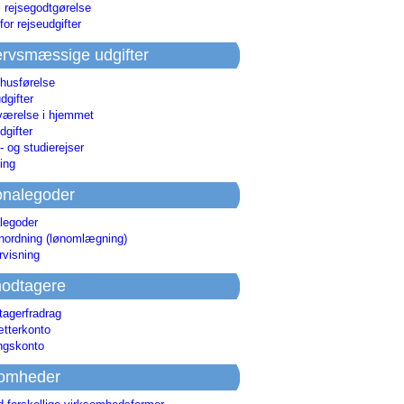
i rejsegodtgørelse
for rejseudgifter
rvsmæssige udgifter
 husførelse
dgifter
værelse i hjemmet
dgifter
 og studierejser
ing
onalegoder
legoder
ønordning (lønomlægning)
rvisning
odtagere
agerfradrag
tterkonto
ingskonto
somheder