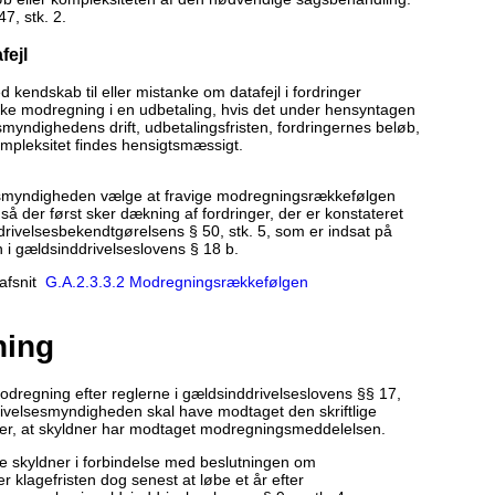
7, stk. 2.
fejl
endskab til eller mistanke om datafejl i fordringer
al ske modregning i en udbetaling, hvis det under hensyntagen
esmyndighedens drift, udbetalingsfristen, fordringernes beløb,
ompleksitet findes hensigtsmæssigt.
sesmyndigheden vælge at fravige modregningsrækkefølgen
 så der først sker dækning af fordringer, der er konstateret
ddrivelsesbekendtgørelsens § 50, stk. 5, som er indsat på
 gældsinddrivelseslovens § 18 b.
afsnit
G.A.2.3.3.2 Modregningsrækkefølgen
ning
dregning efter reglerne i gældsinddrivelseslovens §§ 17,
drivelsesmyndigheden skal have modtaget den skriftlige
fter, at skyldner har modtaget modregningsmeddelelsen.
tte skyldner i forbindelse med beslutningen om
klagefristen dog senest at løbe et år efter