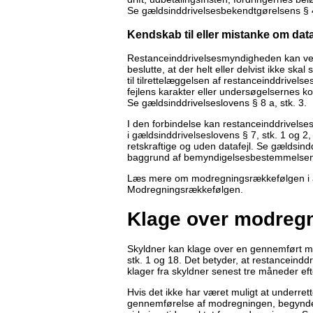
Se gældsinddrivelsesbekendtgørelsens § 4
Kendskab til eller mistanke om data
Restanceinddrivelsesmyndigheden kan ved k
beslutte, at der helt eller delvist ikke sk
til tilrettelæggelsen af restanceinddrivels
fejlens karakter eller undersøgelsernes k
Se gældsinddrivelseslovens § 8 a, stk. 3.
I den forbindelse kan restanceinddrivel
i gældsinddrivelseslovens § 7, stk. 1 og 2,
retskraftige og uden datafejl. Se gældsin
baggrund af bemyndigelsesbestemmelsen i
Læs mere om modregningsrækkefølgen i 
Modregningsrækkefølgen.
Klage over modreg
Skyldner kan klage over en gennemført mo
stk. 1 og 18. Det betyder, at restanceind
klager fra skyldner senest tre måneder e
Hvis det ikke har været muligt at underre
gennemførelse af modregningen, begynder 