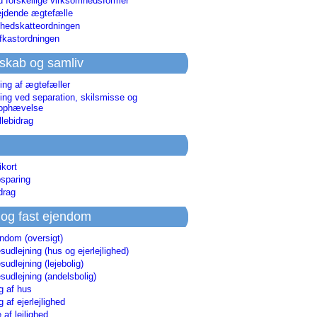
d forskellige virksomhedsformer
jdende ægtefælle
hedskatteordningen
afkastordningen
skab og samliv
ing af ægtefæller
ing ved separation, skilsmisse og
sophævelse
lebidrag
ikort
sparing
drag
 og fast ejendom
endom (oversigt)
udlejning (hus og ejerlejlighed)
udlejning (lejebolig)
udlejning (andelsbolig)
g af hus
g af ejerlejlighed
 af lejlighed