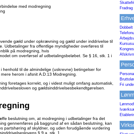
Skattefr
forbindelse med modregning
Fradrag 
ing
Erhve
Dobbelt
Telefonu
Arbejds
ende gæld under opkrævning og gæld under inddrivelse til
Kursusu
e. Udbetalinger fra offentlige myndigheder overføres til
Kongres-
nblik på modregning, hvis
Afskrivn
det om overførsel af udbetalingsbeløbet. Se § 16, stk. 1 i
Pers
henhold til de almindelige (uskrevne) betingelser for
Persona
 mere herom i afsnit A.D.13 Modregning.
Bruttol
ing foretages korrekt, og i videst muligt omfang automatisk,
Fri unde
sinddrivelsesloven og gældsinddrivelsesbekendtgørelsen.
Lønm
regning
Lønmodt
Iværksæ
Etabler
fe beslutning om, at modregning i udbetalinger fra det
ning gennemføres på baggrund af en sådan beslutning, kan
Virk
es partshøring af skyldner, og uden forudgående vurdering
inddrivelseslovens § 9 a, stk. 1.