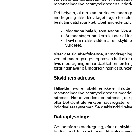
restanceinddrivelsesmyndighedens inddriv
Det betyder, at der kan foretages modreg
modregning, ikke blev taget højde for rel
beslutningstidspunktet. Ubehandlede oply
Modtagne beløb, som endnu ikke er
Anmodninger om korrektioner af for
Tvivl om rækkevidden af en skyldne
vurderet.
Viser det sig efterfølgende, at modregninge
ved, at modregningen ophæves helt eller de
hvis modregningen har dækket en fordring, 
fordringshaver på modregningstidspunktet
Skyldners adresse
I tilfælde, hvor en skyldner ikke er tilslutte
restanceinddrivelsesmyndigheden meddele
adresse. Her anvendes den adresse, der p
eller Det Centrale Virksomhedsregister er
inddrivelsessystemer. Se gældsinddrivelses
Datooplysninger
Gennemføres modregning, efter at skyldners
tredjemand, kan restanceinddrivelsesmynd