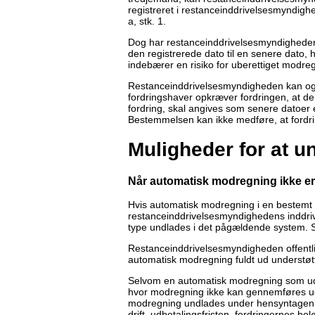
registreret i restanceinddrivelsesmyndigh
a, stk. 1.
Dog har restanceinddrivelsesmyndigheden
den registrerede dato til en senere dato, 
indebærer en risiko for uberettiget modreg
Restanceinddrivelsesmyndigheden kan også
fordringshaver opkræver fordringen, at de
fordring, skal angives som senere datoer e
Bestemmelsen kan ikke medføre, at fordri
Muligheder for at 
Når automatisk modregning ikke er
Hvis automatisk modregning i en bestemt t
restanceinddrivelsesmyndighedens inddri
type undlades i det pågældende system. S
Restanceinddrivelsesmyndigheden offentlig
automatisk modregning fuldt ud understøtt
Selvom en automatisk modregning som udga
hvor modregning ikke kan gennemføres ud
modregning undlades under hensyntagen ti
drift, udbetalingsfristen, fordringernes b