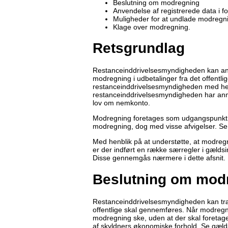
Beslutning om modregning
Anvendelse af registrerede data i 
Muligheder for at undlade modregn
Klage over modregning.
Retsgrundlag
Restanceinddrivelsesmyndigheden kan anv
modregning i udbetalinger fra det offentlig
restanceinddrivelsesmyndigheden med he
restanceinddrivelsesmyndigheden har anmo
lov om nemkonto.
Modregning foretages som udgangspunkt i 
modregning, dog med visse afvigelser. Se
Med henblik på at understøtte, at modregn
er der indført en række særregler i gæld
Disse gennemgås nærmere i dette afsnit.
Beslutning om mod
Restanceinddrivelsesmyndigheden kan træf
offentlige skal gennemføres. Når modreg
modregning ske, uden at der skal foretag
af skyldners økonomiske forhold. Se gælds