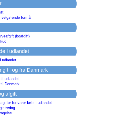
r
ift
l velgørende formål
rveafgift (boafgift)
skud
de i udlandet
i udlandet
ing til og fra Danmark
 til udlandet
 til Danmark
og afgift
afgifter for varer købt i udlandet
istrering
tagelse