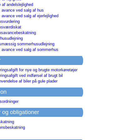
 af andelslejlighed
i avance ved salg af hus
i avance ved salg af ejerlejlighed
svurdering
msværdiskat
savancebeskatning
usudlejning
smæssig sommerhusudlejning
ri avance ved salg af sommerhus
r
ringsafgift for nye og brugte motorkøretøjer
ringsafgift ved indførsel af brugt bil
nvendelse af biler på gule plader
ion
sordninger
r og obligationer
skatning
ionsbeskatning