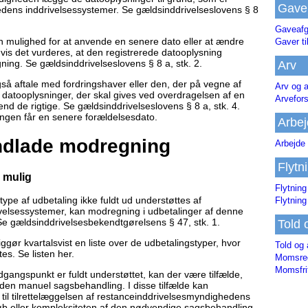
Gave
edens inddrivelsessystemer. Se gældsinddrivelseslovens § 8
Gaveafg
 mulighed for at anvende en senere dato eller at ændre
Gaver ti
hvis det vurderes, at den registrerede datooplysning
ning. Se gældsinddrivelseslovens § 8 a, stk. 2.
Arv
 aftale med fordringshaver eller den, der på vegne af
Arv og a
 datooplysninger, der skal gives ved overdragelsen af en
Arvefor
nd de rigtige. Se gældsinddrivelseslovens § 8 a, stk. 4.
ngen får en senere forældelsesdato.
Arbej
undlade modregning
Arbejde 
Flytn
 mulig
Flytning
ype af udbetaling ikke fuldt ud understøttes af
Flytning
velsessystemer, kan modregning i udbetalinger af denne
e gældsinddrivelsesbekendtgørelsens § 47, stk. 1.
Told 
gør kvartalsvist en liste over de udbetalingstyper, hvor
Told og 
es. Se listen her.
Momsreg
Momsfri
ngspunkt er fuldt understøttet, kan der være tilfælde,
en manuel sagsbehandling. I disse tilfælde kan
l tilrettelæggelsen af restanceinddrivelsesmyndighedens
eløb eller kompleksiteten af den nødvendige sagsbehandling.