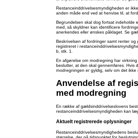
Restanceinddrivelsesmyndigheden er ikke 
anden måde end ved at henvise til, at ford
Begrundelsen skal dog fortsat indeholde e
med, så skyldner kan identificere fordring
anerkendes eller ønskes påklaget. Se gæld
Beskrivelsen af fordringer samt renter og
registreret i restanceinddrivelsesmyndigh
b, stk. 1.
En afgørelse om modregning har virkning 
beslutter, at den skal gennemføres. Hvis
modregningen er gyldig, selv om det ikke s
Anvendelse af regis
med modregning
En række af gældsinddrivelseslovens best
restanceinddrivelsesmyndigheden kan lægg
Aktuelt registrerede oplysninger
Restanceinddrivelsesmyndighedens beslu
størrelse, der på tidspunktet for beslutni