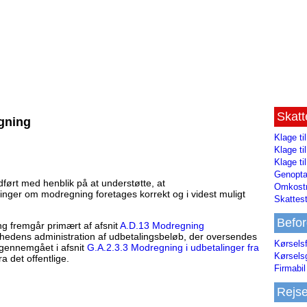
Skat
gning
Klage ti
Klage t
Klage ti
Genopta
ndført med henblik på at understøtte, at
Omkostn
nger om modregning foretages korrekt og i videst muligt
Skattest
Befor
 fremgår primært af afsnit
A.D.13 Modregning
edens administration af udbetalingsbeløb, der oversendes
Kørsels
gennemgået i afsnit
G.A.2.3.3 Modregning i udbetalinger fra
Kørsels
a det offentlige.
Firmabil 
Rejs