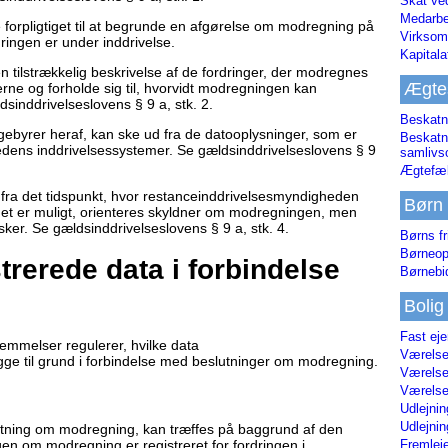
Skat ve
Medarbe
forpligtiget til at begrunde en afgørelse om modregning på
Virksom
ringen er under inddrivelse.
Kapital
n tilstrækkelig beskrivelse af de fordringer, der modregnes
Ægte
erne og forholde sig til, hvorvidt modregningen kan
sinddrivelseslovens § 9 a, stk. 2.
Beskatn
 gebyrer heraf, kan ske ud fra de datooplysninger, som er
Beskatn
edens inddrivelsessystemer. Se gældsinddrivelseslovens § 9
samliv
Ægtefæl
fra det tidspunkt, hvor restanceinddrivelsesmyndigheden
Børn
 det er muligt, orienteres skyldner om modregningen, men
ker. Se gældsinddrivelseslovens § 9 a, stk. 4.
Børns fr
Børneop
trerede data i forbindelse
Børnebi
Bolig
Fast ej
emmelser regulerer, hvilke data
Værelses
e til grund i forbindelse med beslutninger om modregning.
Værelses
Værelses
Udlejnin
Udlejnin
tning om modregning, kan træffes på baggrund af den
ngen om modregning er registreret for fordringen i
Fremleje