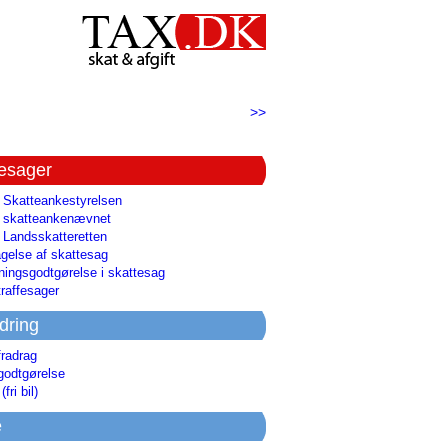
>>
tesager
l Skatteankestyrelsen
il skatteankenævnet
l Landsskatteretten
gelse af skattesag
ingsgodtgørelse i skattesag
raffesager
dring
fradrag
godtgørelse
(fri bil)
e