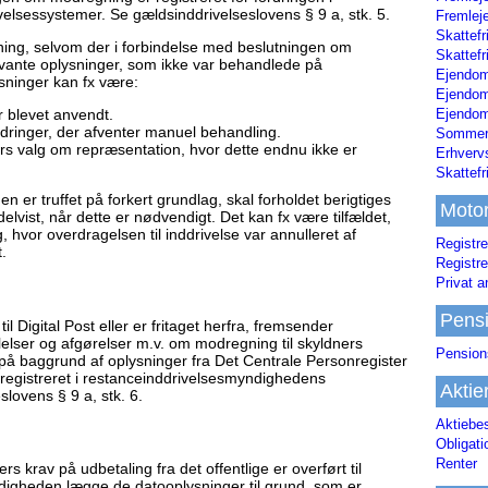
elsessystemer. Se gældsinddrivelseslovens § 9 a, stk. 5.
Fremleje
Skattefr
ning, selvom der i forbindelse med beslutningen om
Skattefr
evante oplysninger, som ikke var behandlede på
Ejendom
sninger kan fx være:
Ejendo
 blevet anvendt.
Ejendom
dringer, der afventer manuel behandling.
Sommerh
rs valg om repræsentation, hvor dette endnu ikke er
Erhverv
Skattef
n er truffet på forkert grundlag, skal forholdet berigtiges
Moto
lvist, når dette er nødvendigt. Det kan fx være tilfældet,
hvor overdragelsen til inddrivelse var annulleret af
Registre
.
Registre
Privat a
Pens
t til Digital Post eller er fritaget herfra, fremsender
lser og afgørelser m.v. om modregning til skyldners
Pension
å baggrund af oplysninger fra Det Centrale Personregister
 registreret i restanceinddrivelsesmyndighedens
Aktie
lovens § 9 a, stk. 6.
Aktiebe
Obligat
Renter
 krav på udbetaling fra det offentlige er overført til
igheden lægge de datooplysninger til grund, som er