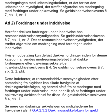
modregningen med udbetalingsbeløbet, er det fortsat den
udbetalende myndighed, der træffer afgørelse om modregning
med fordringer under opkrævning. Se gældsinddrivelseslovens §
7, stk. 1, nr. 1.
Ad 2) Fordringer under inddrivelse
Herefter dækkes fordringer under inddrivelse hos
restanceinddrivelsesmyndigheden. Se gældsinddrivelseslovens
§ 7, stk. 1, nr. 2. Det er restanceinddrivelsesmyndigheden, der
træffer afgørelse om modregning med fordringer under
inddrivelse.
Hvis en udbetaling kun delvist dækker fordringer inden for denne
kategori, anvendes modregningsbeløbet til at dække
fordringerne efter dækningsrækkefølgen
i gældsinddrivelseslovens § 4. Se gældsinddrivelseslovens § 7,
stk. 2, 1. pkt.
Dette indebærer, at restanceinddrivelsesmyndigheden efter
anmodning fra skyldner kan tillade fravigelse af
dækningsrækkefølgen, og herved afstå fra at modregne med
fordringer under inddrivelse, med henblik på at fordringer under
opkrævning dækkes forud for disse. Se gældsinddrivelseslovens
§ 4, stk. 11.
Se mere om dækningsrækkefølgen og mulighederne for
fravigelse i afsnit
G.A.2.3.2 Dækningsrækkefølgen for gæld