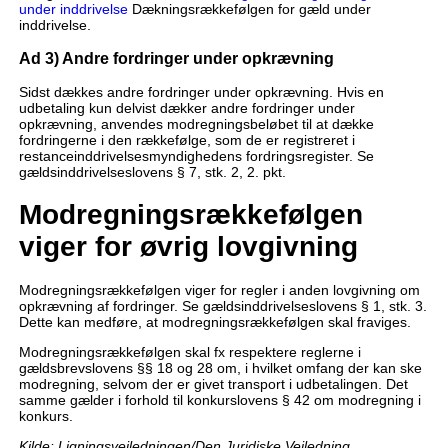
under inddrivelse
Dækningsrækkefølgen for gæld under
inddrivelse.
Ad 3) Andre fordringer under opkrævning
Sidst dækkes andre fordringer under opkrævning. Hvis en
udbetaling kun delvist dækker andre fordringer under
opkrævning, anvendes modregningsbeløbet til at dække
fordringerne i den rækkefølge, som de er registreret i
restanceinddrivelsesmyndighedens fordringsregister. Se
gældsinddrivelseslovens § 7, stk. 2, 2. pkt.
Modregningsrækkefølgen
viger for øvrig lovgivning
Modregningsrækkefølgen viger for regler i anden lovgivning om
opkrævning af fordringer. Se gældsinddrivelseslovens § 1, stk. 3.
Dette kan medføre, at modregningsrækkefølgen skal fraviges.
Modregningsrækkefølgen skal fx respektere reglerne i
gældsbrevslovens §§ 18 og 28 om, i hvilket omfang der kan ske
modregning, selvom der er givet transport i udbetalingen. Det
samme gælder i forhold til konkurslovens § 42 om modregning i
konkurs.
Kilde: Ligningsvejledningen/Den Juridiske Vejledning