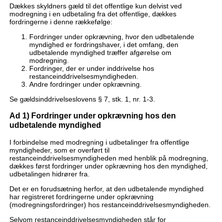
Dækkes skyldners gæld til det offentlige kun delvist ved
modregning i en udbetaling fra det offentlige, dækkes
fordringerne i denne rækkefølge:
Fordringer under opkrævning, hvor den udbetalende
myndighed er fordringshaver, i det omfang, den
udbetalende myndighed træffer afgørelse om
modregning.
Fordringer, der er under inddrivelse hos
restanceinddrivelsesmyndigheden.
Andre fordringer under opkrævning.
Se gældsinddrivelseslovens § 7, stk. 1, nr. 1-3.
Ad 1) Fordringer under opkrævning hos den
udbetalende myndighed
I forbindelse med modregning i udbetalinger fra offentlige
myndigheder, som er overført til
restanceinddrivelsesmyndigheden med henblik på modregning,
dækkes først fordringer under opkrævning hos den myndighed,
udbetalingen hidrører fra.
Det er en forudsætning herfor, at den udbetalende myndighed
har registreret fordringerne under opkrævning
(modregningsfordringer) hos restanceinddrivelsesmyndigheden.
Selvom restanceinddrivelsesmyndigheden står for