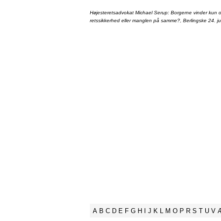
Højesteretsadvokat Michael Serup: Borgerne vinder kun ot
retssikkerhed eller manglen på samme?, Berlingske 24. ju
A
B
C
D
E
F
G
H
I
J
K
L
M
O
P
R
S
T
U
V