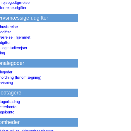
i rejsegodtgørelse
for rejseudgifter
rvsmæssige udgifter
 husførelse
dgifter
værelse i hjemmet
dgifter
 og studierejser
ing
onalegoder
legoder
ønordning (lønomlægning)
rvisning
odtagere
agerfradrag
tterkonto
ingskonto
somheder