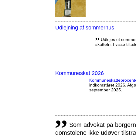
Udlejning af sommerhus
,,
Udlejes et sommerh
skattefri. I visse tilf
Kommuneskat 2026
Kommuneskatte­procent
indkomståret 2026. Afg
september 2025.
,,
Som advokat på borgernes
domstolene ikke udøver tilstr