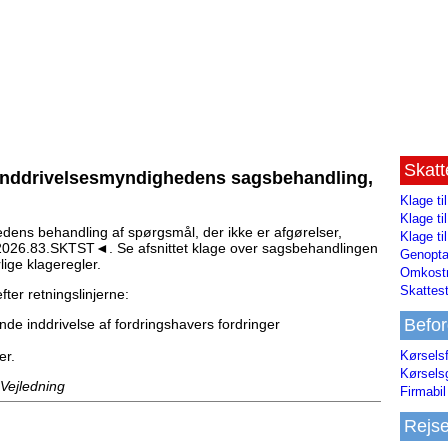
Skat
einddrivelsesmyndighedens sagsbehandling,
Klage ti
Klage t
dens behandling af spørgsmål, der ikke er afgørelser,
Klage ti
M2026.83.SKTST◄. Se afsnittet klage over sagsbehandlingen
Genopta
ige klageregler.
Omkostn
Skattest
ter retningslinjerne:
Befor
de inddrivelse af fordringshavers fordringer
Kørsels
er.
Kørsels
 Vejledning
Firmabil 
Rejs