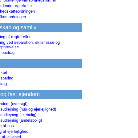
d forskellige virksomhedsformer
jdende ægtefælle
hedskatteordningen
afkastordningen
skab og samliv
ing af ægtefæller
ing ved separation, skilsmisse og
sophævelse
lebidrag
ikort
sparing
drag
 og fast ejendom
endom (oversigt)
udlejning (hus og ejerlejlighed)
udlejning (lejebolig)
udlejning (andelsbolig)
g af hus
g af ejerlejlighed
 af lejlighed