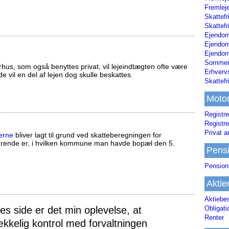
Fremleje
Skattefr
Skattefr
Ejendom
Ejendo
Ejendom
Sommerh
us, som også benyttes privat, vil lejeindtægten ofte være
Erhverv
ælde vil en del af lejen dog skulle beskattes.
Skattef
Moto
Registre
Registre
Privat a
erne
bliver lagt til grund ved skatteberegningen for
ørende er, i hvilken kommune man havde bopæl den 5.
Pens
Pension
Aktie
Aktiebe
Obligat
 side er det min oplevelse, at
Renter
ækkelig kontrol med forvaltningen