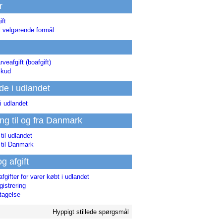
r
ift
l velgørende formål
rveafgift (boafgift)
skud
de i udlandet
i udlandet
ing til og fra Danmark
 til udlandet
 til Danmark
og afgift
afgifter for varer købt i udlandet
istrering
tagelse
Hyppigt stillede spørgsmål