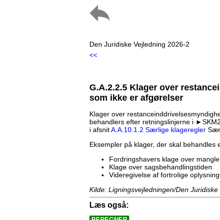
Den Juridiske Vejledning 2026-2
<<
G.A.2.2.5 Klager over restanc
som ikke er afgørelser
Klager over restanceinddrivelsesmyndighe
behandlers efter retningslinjerne i ►SK
i afsnit
A.A.10.1.2 Særlige klageregler
Særl
Eksempler på klager, der skal behandles ef
Fordringshavers klage over manglen
Klage over sagsbehandlingstiden
Videregivelse af fortrolige oplysning
Kilde: Ligningsvejledningen/Den Juridiske
Læs også:
BEREGNER