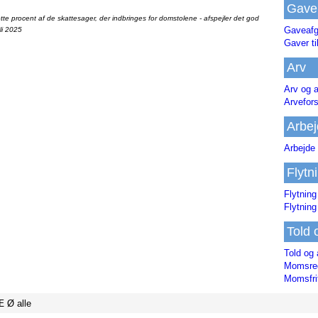
Gave
te procent af de skattesager, der indbringes for domstolene - afspejler det god
Gaveafg
li 2025
Gaver ti
Arv
Arv og a
Arvefor
Arbej
Arbejde 
Flytn
Flytning
Flytning
Told 
Told og 
Momsreg
Momsfri
Æ
Ø
alle