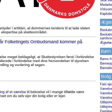
Skat ve
Medarbe
Virksom
Kapital
Ægte
tyder i artiklen, at dommernes tendens til at lade staten
Beskatn
ekspertise på skatteområdet.
Beskatn
samliv
, når Folketingets Ombudsmand kommer på
Ægtefæl
Børn
else meget beklageligt, at Skattestyrelsen først i forbindelse
Børns fr
llerede i forbindelse med dine henvendelser til styrelsen
Børneop
ndling og vurdering af sagen.
Børnebi
Bolig
Fast ej
Værelses
ing af et værelse
til beboelse vil i mange tilfælde være
Værelses
set om du selv ejer din bolig eller er lejer.
Værelses
Udlejnin
Udlejnin
Fremleje