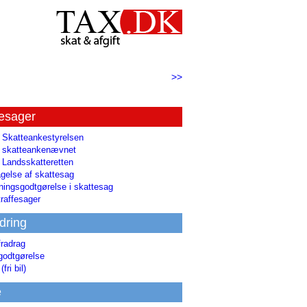
>>
tesager
l Skatteankestyrelsen
il skatteankenævnet
l Landsskatteretten
gelse af skattesag
ingsgodtgørelse i skattesag
raffesager
dring
fradrag
godtgørelse
(fri bil)
e