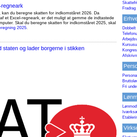
Skattefr
-regneark
Fradrag 
, kan du beregne skatten for indkomståret 2026. Da
af et Excel-regneark, er det muligt at gemme de indtastede
Erhve
mputer. Skal du beregne skatten for indkomståret 2025, skal
eregning 2025
.
Dobbelt
Telefonu
Arbejds
Kursusu
staten og lader borgerne i stikken
Kongres-
Afskrivn
Pers
Persona
Bruttol
Fri unde
Lønm
Lønmodt
Iværksæ
Etabler
Virk