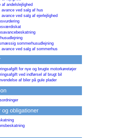
 af andelslejlighed
i avance ved salg af hus
i avance ved salg af ejerlejlighed
svurdering
msværdiskat
savancebeskatning
usudlejning
smæssig sommerhusudlejning
ri avance ved salg af sommerhus
r
ringsafgift for nye og brugte motorkøretøjer
ringsafgift ved indførsel af brugt bil
nvendelse af biler på gule plader
ion
sordninger
r og obligationer
skatning
ionsbeskatning