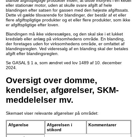
blande afgiftspligtige produkter inden, at disse indfyres i en kedel
eller stationær motor, uden at skulle svare afgift af hele
blandingen efter satsen for gassen med den højeste afgiftssats.
Dette vil gælde tilsvarende for blandinger, der består af et eller
flere afgiftspligtige produkter og et eller flere produkter, som ikke
er afgiftspligtige efter loven.
Blandingen må ikke videresælges, og den skal ske i et lukket
kredsløb eller anlæg på virksomhedens område. En blanding,
der foretages uden for virksomhedens område, er omfattet af
blandingsreglen. Ved videresalg af en blanding skal der betales
afgift efter blandingsreglen.
Se GASAL § 1 a, som ændret ved lov 1489 af 10. december
2024.
Oversigt over domme,
kendelser, afgørelser, SKM-
meddelelser mv.
Skemaet viser relevante afgørelser på området:
Afgørelse
Afgørelsen i
Kommentarer
stikord