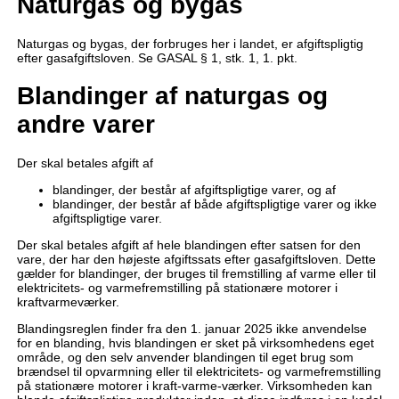
Naturgas og bygas
Naturgas og bygas, der forbruges her i landet, er afgiftspligtig
efter gasafgiftsloven. Se GASAL § 1, stk. 1, 1. pkt.
Blandinger af naturgas og
andre varer
Der skal betales afgift af
blandinger, der består af afgiftspligtige varer, og af
blandinger, der består af både afgiftspligtige varer og ikke
afgiftspligtige varer.
Der skal betales afgift af hele blandingen efter satsen for den
vare, der har den højeste afgiftssats efter gasafgiftsloven. Dette
gælder for blandinger, der bruges til fremstilling af varme eller til
elektricitets- og varmefremstilling på stationære motorer i
kraftvarmeværker.
Blandingsreglen finder fra den 1. januar 2025 ikke anvendelse
for en blanding, hvis blandingen er sket på virksomhedens eget
område, og den selv anvender blandingen til eget brug som
brændsel til opvarmning eller til elektricitets- og varmefremstilling
på stationære motorer i kraft-varme-værker. Virksomheden kan