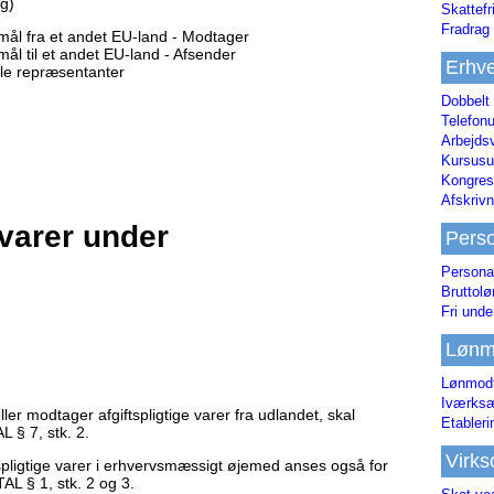
ug)
Skattefr
Fradrag 
mål fra et andet EU-land - Modtager
ål til et andet EU-land - Afsender
Erhve
le repræsentanter
Dobbelt
Telefonu
Arbejds
Kursusu
Kongres-
Afskrivn
varer under
Pers
Persona
Bruttol
Fri unde
Lønm
Lønmodt
Iværksæ
ller modtager afgiftspligtige varer fra udlandet, skal
Etabler
 § 7, stk. 2.
Virk
tspligtige varer i erhvervsmæssigt øjemed anses også for
TAL § 1, stk. 2 og 3.