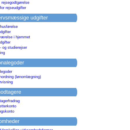
i rejsegodtgørelse
for rejseudgifter
rvsmæssige udgifter
 husførelse
dgifter
værelse i hjemmet
dgifter
 og studierejser
ing
onalegoder
legoder
ønordning (lønomlægning)
rvisning
odtagere
agerfradrag
tterkonto
ingskonto
somheder