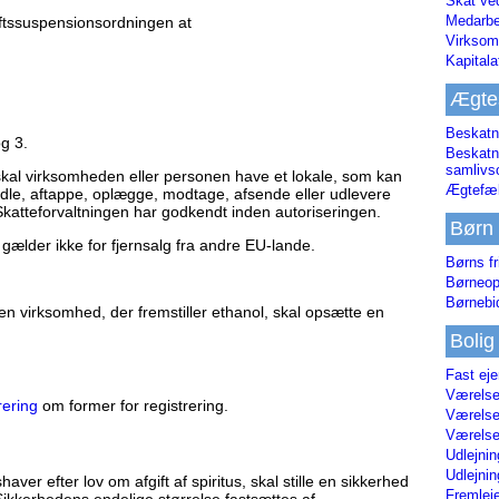
Skat ve
Medarbe
iftssuspensionsordningen at
Virksom
Kapital
Ægte
Beskatn
og 3.
Beskatn
samliv
skal virksomheden eller personen have et lokale, som kan
Ægtefæl
handle, aftappe, oplægge, modtage, afsende eller udlevere
Skatteforvaltningen har godkendt inden autoriseringen.
Børn
gælder ikke for fjernsalg fra andre EU-lande.
Børns fr
Børneop
Børnebi
en virksomhed, der fremstiller ethanol, skal opsætte en
Bolig
Fast ej
Værelses
rering
om former for registrering.
Værelses
Værelses
Udlejnin
Udlejnin
er efter lov om afgift af spiritus, skal stille en sikkerhed
Fremleje
 Sikkerhedens endelige størrelse fastsættes af