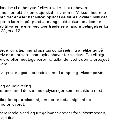
adelse til at benytte fælles lokaler til at opbevare
erne i forhold til deres ejerskab til varerne. Virksomhederne
arer, der er eller har været oplagt i de fælles lokaler, hvis det
pgøres korrekt på grund af mangelfuld dokumentation for
til varerne eller ved overtrædelse af andre betingelser for
33, stk. 12.
ge for aftapning af spiritus og påsætning af etiketter på
lv er autoriseret som oplagshaver for spiritus. Det vil sige,
rtere eller modtage varer fra udlandet ved siden af arbejdet
vere.
mv. gælder også i forbindelse med aftapning. Eksempelvis
ling og udlevering
everance med de samme oplysninger som en faktura med
ag for opgørelsen af, om der er betalt afgift af de
erne er leveret.
vedrørende svind og uregelmæssigheder for virksomheden,
 spiritus.