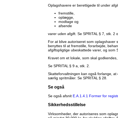
Oplagshavere er berettigede til under afg
fremstille,
oplægge,
modtage og
afsende
varer uden afgift. Se SPRITAL § 7, stk. 2 
For at blive autoriseret som oplagshaver 
benyttes til at fremstille, forarbejde, be
afgiftspligtige ubeskattede varer, og som 
Kravet om et lokale, som skal godkendes, 
Se SPRITAL § 9 a, stk. 2.
Skatteforvaltningen kan også forlange, at 
særlig spritmåler. Se SPRITAL § 28.
Se også
Se også afsnit
E.A.1.4.1 Former for regist
Sikkerhedsstillelse
Virksomheder, der autoriseres som oplagshav
på mindst 30.000 kr. for skyldige afgifter.