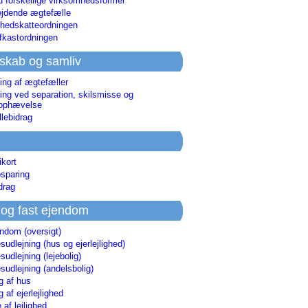
d forskellige virksomhedsformer
jdende ægtefælle
hedskatteordningen
afkastordningen
skab og samliv
ing af ægtefæller
ing ved separation, skilsmisse og
sophævelse
lebidrag
ikort
sparing
drag
 og fast ejendom
endom (oversigt)
udlejning (hus og ejerlejlighed)
udlejning (lejebolig)
udlejning (andelsbolig)
g af hus
g af ejerlejlighed
 af lejlighed