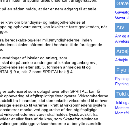
 fra midten af spunshullets underkant til lagerstaven.
Gave
 på en sådan måde, at der er nem adgang til at tælle
Gaveafg
Gaver ti
n er krav om brandsyns- og miljøgodkendelse af
ftappe og opbevare varer, kan lokalerne først godkendes, når
Arv
gger.
Arv og a
 fra beredskabs-og/eller miljømyndighederne, inden
Arvefor
edens lokaler, såfremt der i henhold til de foreliggende
e.
Arbej
ge ændringer af lokaler og anlæg, som
Arbejde 
t, skal de påtænkte ændringer af lokaler og anlæg mv.,
odkendelser efter stk. 3, forinden anmeldes til og
Flytn
ITAL § 9 a, stk. 2 samt SPRITALbek § 4.
Flytning
Flytning
sig er autoriseret som oplagshaver efter SPRITAL, kan få
Told 
fysisk opbevaring af afgiftspligtige færdigvarer. Virksomhederne
dskilt fra hinanden, idet den enkelte virksomhed til enhver
Told og 
ssige ejerskab til varerne i kraft af virksomhedens system
Momsreg
 konstaterer manko ved opgørelse af den afgiftspligtige
Momsfri
 virksomhedernes varer skal holdes fysisk adskilt fra
der et eller flere af de krav, som Skatteforvaltningen
orvaltningen pålægge virksomhederne at benytte særskilte