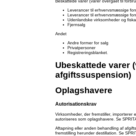
Beskattede varer (varer overgået til forbr
Leverancer til erhvervsmæssige for
Leverancer til erhvervsmæssige form
Udenlandske virksomheder og fiska
Fjernsalg
Andet
Andre former for salg
Privatpersoner
Registreringsblanket.
Ubeskattede varer (
afgiftssuspension)
Oplagshavere
Autorisationskrav
Virksomheder, der fremstiller, importerer e
autoriseres som oplagshavere. Se SPRITAL
Aftapning eller anden behandling af afgif
fremstilling herunder destillation. Se SPRI