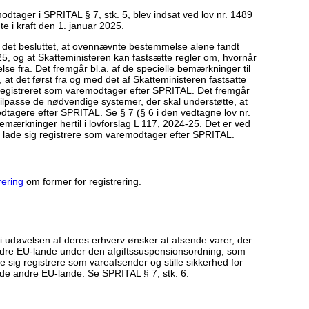
tager i SPRITAL § 7, stk. 5, blev indsat ved lov nr. 1489
 i kraft den 1. januar 2025.
ev det besluttet, at ovennævnte bestemmelse alene fandt
5, og at Skatteministeren kan fastsætte regler om, hvornår
se fra. Det fremgår bl.a. af de specielle bemærkninger til
 at det først fra og med det af Skatteministeren fastsatte
ve registreret som varemodtager efter SPRITAL. Det fremgår
 at tilpasse de nødvendige systemer, der skal understøtte, at
tagere efter SPRITAL. Se § 7 (§ 6 i den vedtagne lov nr.
emærkninger hertil i lovforslag L 117, 2024-25. Det er ved
t lade sig registrere som varemodtager efter SPRITAL.
rering
om former for registrering.
i udøvelsen af deres erhverv ønsker at afsende varer, der
 andre EU-lande under den afgiftssuspensionsordning, som
e sig registrere som vareafsender og stille sikkerhed for
r i de andre EU-lande. Se SPRITAL § 7, stk. 6.