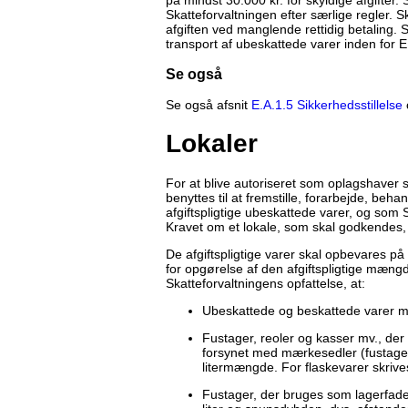
Skatteforvaltningen efter særlige regler. S
afgiften ved manglende rettidig betaling.
transport af ubeskattede varer inden for 
Se også
Se også afsnit
E.A.1.5 Sikkerhedsstillelse
Lokaler
For at blive autoriseret som oplagshaver 
benyttes til at fremstille, forarbejde, be
afgiftspligtige ubeskattede varer, og som 
Kravet om et lokale, som skal godkendes, 
De afgiftspligtige varer skal opbevares p
for opgørelse af den afgiftspligtige mængd
Skatteforvaltningens opfattelse, at:
Ubeskattede og beskattede varer 
Fustager, reoler og kasser mv., der
forsynet med mærkesedler (fustagek
litermængde. For flaskevarer skrives
Fustager, der bruges som lagerfade