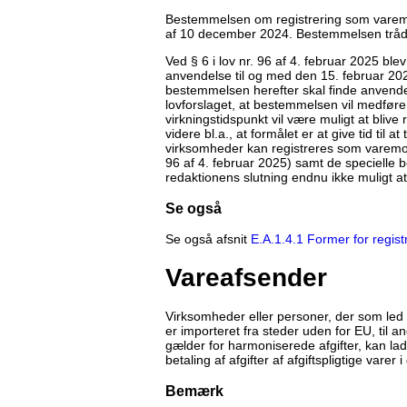
Bestemmelsen om registrering som varemod
af 10 december 2024. Bestemmelsen trådte
Ved § 6 i lov nr. 96 af 4. februar 2025 bl
anvendelse til og med den 15. februar 202
bestemmelsen herefter skal finde anvendel
lovforslaget, at bestemmelsen vil medføre,
virkningstidspunkt vil være muligt at bli
videre bl.a., at formålet er at give tid til
virksomheder kan registreres som varemod
96 af 4. februar 2025) samt de specielle b
redaktionens slutning endnu ikke muligt a
Se også
Se også afsnit
E.A.1.4.1 Former for regist
Vareafsender
Virksomheder eller personer, der som led 
er importeret fra steder uden for EU, til
gælder for harmoniserede afgifter, kan lad
betaling af afgifter af afgiftspligtige vare
Bemærk