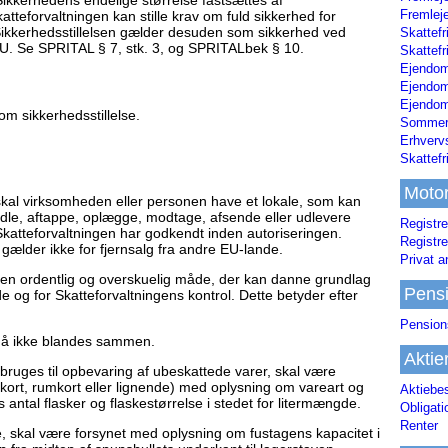
Fremleje
katteforvaltningen kan stille krav om fuld sikkerhed for
 Sikkerhedsstillelsen gælder desuden som sikkerhed ved
Skattefr
EU. Se SPRITAL § 7, stk. 3, og SPRITALbek § 10.
Skattefr
Ejendom
Ejendo
Ejendom
om sikkerhedsstillelse.
Sommerh
Erhverv
Skattef
Moto
skal virksomheden eller personen have et lokale, som kan
handle, aftappe, oplægge, modtage, afsende eller udlevere
Registre
Skatteforvaltningen har godkendt inden autoriseringen.
Registre
gælder ikke for fjernsalg fra andre EU-lande.
Privat a
å en ordentlig og overskuelig måde, der kan danne grundlag
Pens
e og for Skatteforvaltningens kontrol. Dette betyder efter
Pension
må ikke blandes sammen.
Aktie
 bruges til opbevaring af ubeskattede varer, skal være
ort, rumkort eller lignende) med oplysning om vareart og
Aktiebe
 antal flasker og flaskestørrelse i stedet for litermængde.
Obligat
Renter
, skal være forsynet med oplysning om fustagens kapacitet i