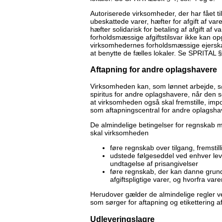
Autoriserede virksomheder, der har fået till
ubeskattede varer, hæfter for afgift af var
hæfter solidarisk for betaling af afgift af v
forholdsmæssige afgiftstilsvar ikke kan o
virksomhedernes forholdsmæssige ejerskab 
at benytte de fælles lokaler. Se SPRITAL § 
Aftapning for andre oplagshavere
Virksomheden kan, som lønnet arbejde, sør
spiritus for andre oplagshavere, når den se
at virksomheden også skal fremstille, impo
som aftapningscentral for andre oplagsha
De almindelige betingelser for regnskab 
skal virksomheden
føre regnskab over tilgang, fremstil
udstede følgeseddel ved enhver l
undtagelse af prisangivelser
føre regnskab, der kan danne grundl
afgiftspligtige varer, og hvorfra var
Herudover gælder de almindelige regler 
som sørger for aftapning og etikettering af
Udleveringslagre