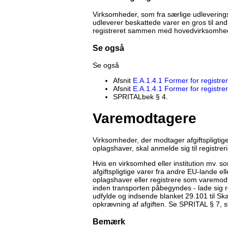
Virksomheder, som fra særlige udlevering
udleverer beskattede varer en gros til and
registreret sammen med hovedvirksomhe
Se også
Se også
Afsnit
E.A.1.4.1 Former for registre
Afsnit
E.A.1.4.1 Former for registre
SPRITALbek § 4.
Varemodtagere
Virksomheder, der modtager afgiftspligtig
oplagshaver, skal anmelde sig til registr
Hvis en virksomhed eller institution mv. s
afgiftspligtige varer fra andre EU-lande e
oplagshaver eller registrere som varemodta
inden transporten påbegyndes - lade sig r
udfylde og indsende blanket 29.101 til Ska
opkrævning af afgiften. Se SPRITAL § 7, st
Bemærk