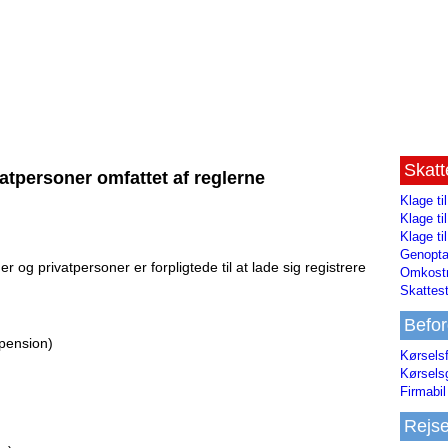
Skat
atpersoner omfattet af reglerne
Klage ti
Klage t
Klage ti
Genopta
r og privatpersoner er forpligtede til at lade sig registrere
Omkostn
Skattest
Befor
spension)
Kørsels
Kørsels
Firmabil 
Rejs