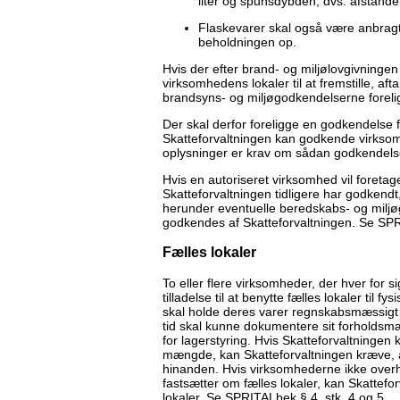
liter og spunsdybden, dvs. afstanden
Flaskevarer skal også være anbragt
beholdningen op.
Hvis der efter brand- og miljølovgivninge
virksomhedens lokaler til at fremstille, a
brandsyns- og miljøgodkendelserne foreli
Der skal derfor foreligge en godkendelse
Skatteforvaltningen kan godkende virksomh
oplysninger er krav om sådan godkendels
Hvis en autoriseret virksomhed vil foreta
Skatteforvaltningen tidligere har godkend
herunder eventuelle beredskabs- og miljøg
godkendes af Skatteforvaltningen. Se SPR
Fælles lokaler
To eller flere virksomheder, der hver for 
tilladelse til at benytte fælles lokaler til 
skal holde deres varer regnskabsmæssigt a
tid skal kunne dokumentere sit forholdsmæ
for lagerstyring. Hvis Skatteforvaltningen
mængde, kan Skatteforvaltningen kræve, at
hinanden. Hvis virksomhederne ikke overhol
fastsætter om fælles lokaler, kan Skattef
lokaler. Se SPRITALbek § 4, stk. 4 og 5.