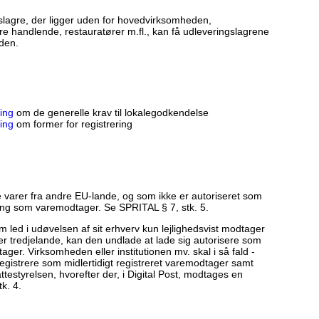
slagre, der ligger uden for hovedvirksomheden,
re handlende, restauratører m.fl., kan få udleveringslagrene
den.
ring
om de generelle krav til lokalegodkendelse
ring
om former for registrering
e varer fra andre EU-lande, og som ikke er autoriseret som
ering som varemodtager. Se SPRITAL § 7, stk. 5.
om led i udøvelsen af sit erhverv kun lejlighedsvist modtager
ller tredjelande, kan den undlade at lade sig autorisere som
ger. Virksomheden eller institutionen mv. skal i så fald -
egistrere som midlertidigt registreret varemodtager samt
ttestyrelsen, hvorefter der, i Digital Post, modtages en
k. 4.