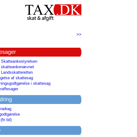
>>
tesager
l Skatteankestyrelsen
il skatteankenævnet
l Landsskatteretten
gelse af skattesag
ingsgodtgørelse i skattesag
raffesager
dring
fradrag
godtgørelse
(fri bil)
e