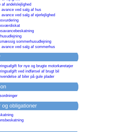
 af andelslejlighed
i avance ved salg af hus
i avance ved salg af ejerlejlighed
svurdering
msværdiskat
savancebeskatning
usudlejning
smæssig sommerhusudlejning
ri avance ved salg af sommerhus
r
ringsafgift for nye og brugte motorkøretøjer
ringsafgift ved indførsel af brugt bil
nvendelse af biler på gule plader
ion
sordninger
r og obligationer
skatning
ionsbeskatning