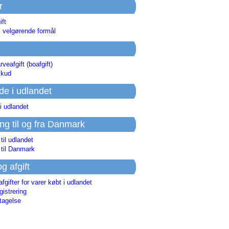
r
ift
l velgørende formål
rveafgift (boafgift)
skud
de i udlandet
i udlandet
ing til og fra Danmark
 til udlandet
 til Danmark
og afgift
afgifter for varer købt i udlandet
istrering
tagelse