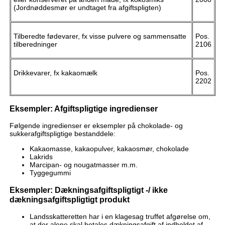
(Jordnøddesmør er undtaget fra afgiftspligten)
Tilberedte fødevarer, fx visse pulvere og sammensatte
Pos.
tilberedninger
2106
Drikkevarer, fx kakaomælk
Pos.
2202
Eksempler: Afgiftspligtige ingredienser
Følgende ingredienser er eksempler på chokolade- og
sukkerafgiftspligtige bestanddele:
Kakaomasse, kakaopulver, kakaosmør, chokolade
Lakrids
Marcipan- og nougatmasser m.m.
Tyggegummi
Eksempler: Dækningsafgiftspligtigt -/ ikke
dækningsafgiftspligtigt produkt
Landsskatteretten har i en klagesag truffet afgørelse om,
at der alene skal betales dækningsafgift af indholdet af