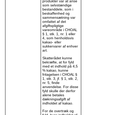
produkter var at anse
som selvstændige
bestanddele, som i
beskaffenhed og
sammensætning var
omfattet af det
afgiftspligtige
vareområde i CHOAL
§ 1, stk. 1, nr. 1 eller
4, som henholdsvis
kakao- eller
sukkervarer af enhver
art.
Skatterådet kunne
bekræfte, at for fyld
med et indhold på 4,5
% kakao, kunne
fritagelsen i CHOAL §
1, stk. 3, jf. § 1, stk. 2,
nr. 5, finde
anvendelse. For disse
fyld skulle der derfor
alene betales
dækningsafgift af
indholdet af kakao.
For de overtræk og