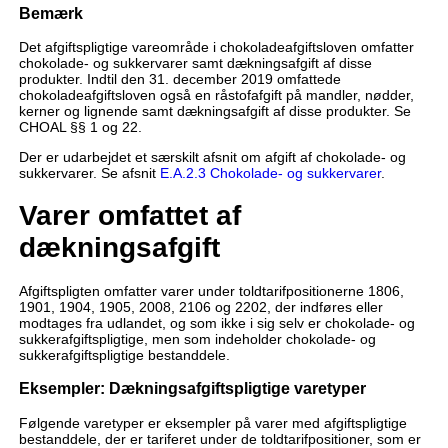
Bemærk
Det afgiftspligtige vareområde i chokoladeafgiftsloven omfatter
chokolade- og sukkervarer samt dækningsafgift af disse
produkter. Indtil den 31. december 2019 omfattede
chokoladeafgiftsloven også en råstofafgift på mandler, nødder,
kerner og lignende samt dækningsafgift af disse produkter. Se
CHOAL §§ 1 og 22.
Der er udarbejdet et særskilt afsnit om afgift af chokolade- og
sukkervarer. Se afsnit
E.A.2.3 Chokolade- og sukkervarer
.
Varer omfattet af
dækningsafgift
Afgiftspligten omfatter varer under toldtarifpositionerne 1806,
1901, 1904, 1905, 2008, 2106 og 2202, der indføres eller
modtages fra udlandet, og som ikke i sig selv er chokolade- og
sukkerafgiftspligtige, men som indeholder chokolade- og
sukkerafgiftspligtige bestanddele.
Eksempler: Dækningsafgiftspligtige varetyper
Følgende varetyper er eksempler på varer med afgiftspligtige
bestanddele, der er tariferet under de toldtarifpositioner, som er