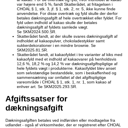
var højere end 5 %, fandt Skatterådet, at fritagelsen i
CHOAL § 1, stk. 3, jf. § 1, stk. 2, nr. 5, ikke kunne finde
anvendelse. For disse overtræk og fyld skulle der derfor
betales dækningsafgift af hele overtrækket eller fyldet. For
fyld uden indhold af kakao skulle der betales
dækningsafgift af fyldets samlede vægt.
Se SKM2024.500.SR.
Skatterådet fandt, at der skulle svares dækningsafgift af
indholdet af kakaopulver, chokoladestykker samt
sukkerdekorationer i en mindre brownie. Se
SKM2025.81.SR.
Skatterådet fandt, at kakaofyldet i tre varianter af kiks med
kakaofyld med et indhold af kakaovarer på henholdsvis
12,6 %, 18,2 % og 14,2 % var dækningsafgiftspligtige af
hele fyldets vægt i produkterne. Kakaofyldet blev anset
som selvstændige bestanddele, som i beskaffenhed og
sammensætning var omfattet af det afgiftspligtige
vareområde i CHOAL § 1, stk. 1, nr. 1, som kakao af
enhver art. Se SKM2025.293.SR.
Afgiftssatser for
dækningsafgift
Dækningsafgiften betales ved indførslen eller modtagelse fra
udlandet - også af virksomheder, der er registreret efter CHOAL