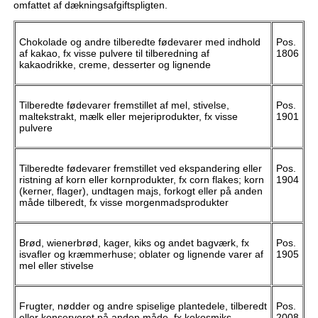
omfattet af dækningsafgiftspligten.
Chokolade og andre tilberedte fødevarer med indhold
Pos.
af kakao, fx visse pulvere til tilberedning af
1806
kakaodrikke, creme, desserter og lignende
Tilberedte fødevarer fremstillet af mel, stivelse,
Pos.
maltekstrakt, mælk eller mejeriprodukter, fx visse
1901
pulvere
Tilberedte fødevarer fremstillet ved ekspandering eller
Pos.
ristning af korn eller kornprodukter, fx corn flakes; korn
1904
(kerner, flager), undtagen majs, forkogt eller på anden
måde tilberedt, fx visse morgenmadsprodukter
Brød, wienerbrød, kager, kiks og andet bagværk, fx
Pos.
isvafler og kræmmerhuse; oblater og lignende varer af
1905
mel eller stivelse
Frugter, nødder og andre spiselige plantedele, tilberedt
Pos.
eller konserveret på anden måde, fx kokosmiks
2008