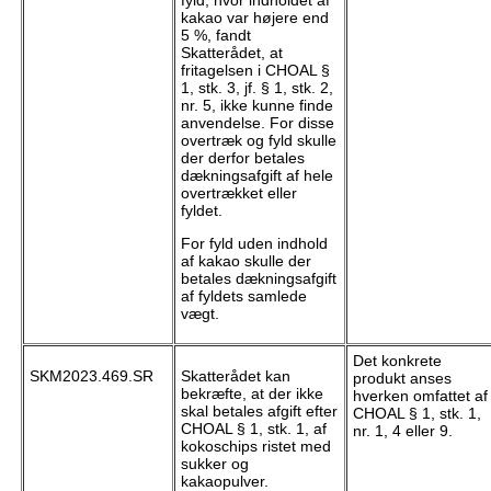
fyld, hvor indholdet af
kakao var højere end
5 %, fandt
Skatterådet, at
fritagelsen i CHOAL §
1, stk. 3, jf. § 1, stk. 2,
nr. 5, ikke kunne finde
anvendelse. For disse
overtræk og fyld skulle
der derfor betales
dækningsafgift af hele
overtrækket eller
fyldet.
For fyld uden indhold
af kakao skulle der
betales dækningsafgift
af fyldets samlede
vægt.
Det konkrete
SKM2023.469.SR
Skatterådet kan
produkt anses
bekræfte, at der ikke
hverken omfattet af
skal betales afgift efter
CHOAL § 1, stk. 1,
CHOAL § 1, stk. 1, af
nr. 1, 4 eller 9.
kokoschips ristet med
sukker og
kakaopulver.