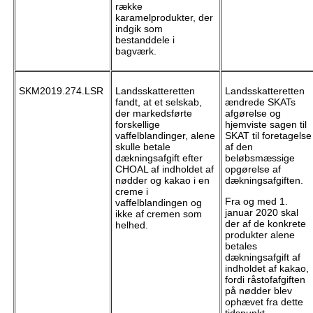
række
karamelprodukter, der
indgik som
bestanddele i
bagværk.
SKM2019.274.LSR
Landsskatteretten
Landsskatteretten
fandt, at et selskab,
ændrede SKATs
der markedsførte
afgørelse og
forskellige
hjemviste sagen til
vaffelblandinger, alene
SKAT til foretagelse
skulle betale
af den
dækningsafgift efter
beløbsmæssige
CHOAL af indholdet af
opgørelse af
nødder og kakao i en
dækningsafgiften.
creme i
Fra og med 1.
vaffelblandingen og
januar 2020 skal
ikke af cremen som
der af de konkrete
helhed.
produkter alene
betales
dækningsafgift af
indholdet af kakao,
fordi råstofafgiften
på nødder blev
ophævet fra dette