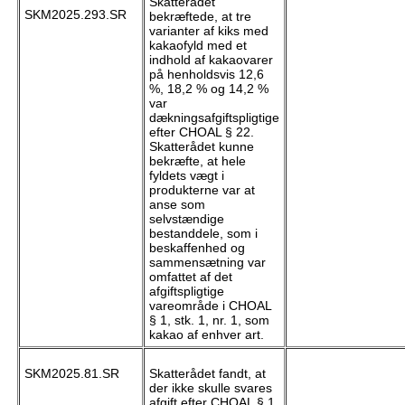
Skatterådet
SKM2025.293.SR
bekræftede, at tre
varianter af kiks med
kakaofyld med et
indhold af kakaovarer
på henholdsvis 12,6
%, 18,2 % og 14,2 %
var
dækningsafgiftspligtige
efter CHOAL § 22.
Skatterådet kunne
bekræfte, at hele
fyldets vægt i
produkterne var at
anse som
selvstændige
bestanddele, som i
beskaffenhed og
sammensætning var
omfattet af det
afgiftspligtige
vareområde i CHOAL
§ 1, stk. 1, nr. 1, som
kakao af enhver art.
SKM2025.81.SR
Skatterådet fandt, at
der ikke skulle svares
afgift efter CHOAL § 1,