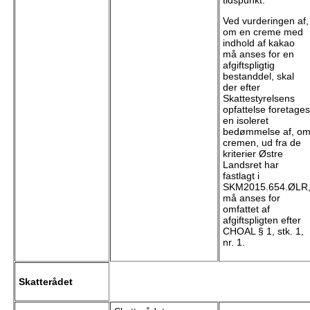
tidspunkt.
Ved vurderingen af,
om en creme med
indhold af kakao
må anses for en
afgiftspligtig
bestanddel, skal
der efter
Skattestyrelsens
opfattelse foretages
en isoleret
bedømmelse af, o
cremen, ud fra de
kriterier Østre
Landsret har
fastlagt i
SKM2015.654.ØLR
må anses for
omfattet af
afgiftspligten efter
CHOAL § 1, stk. 1,
nr. 1.
Skatterådet