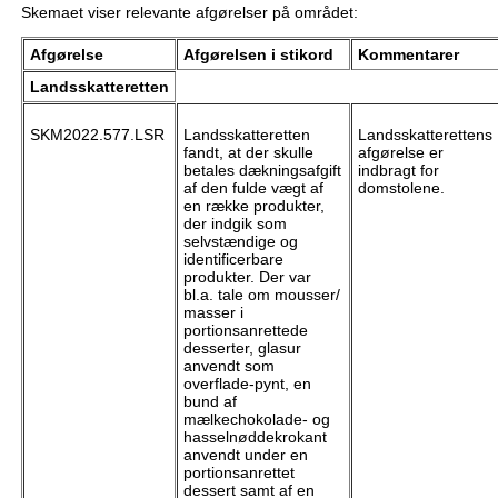
Skemaet viser relevante afgørelser på området:
Afgørelse
Afgørelsen i stikord
Kommentarer
Landsskatteretten
SKM2022.577.LSR
Landsskatteretten
Landsskatterettens
fandt, at der skulle
afgørelse er
betales dækningsafgift
indbragt for
af den fulde vægt af
domstolene.
en række produkter,
der indgik som
selvstændige og
identificerbare
produkter. Der var
bl.a. tale om mousser/
masser i
portionsanrettede
desserter, glasur
anvendt som
overflade-pynt, en
bund af
mælkechokolade- og
hasselnøddekrokant
anvendt under en
portionsanrettet
dessert samt af en