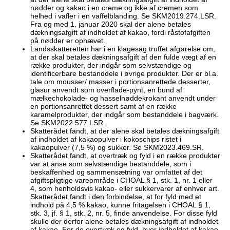
nødder og kakao i en creme og ikke af cremen som
helhed i vafler i en vaffelblanding. Se SKM2019.274.LSR.
Fra og med 1. januar 2020 skal der alene betales
dækningsafgift af indholdet af kakao, fordi råstofafgiften
på nødder er ophævet.
Landsskatteretten har i en klagesag truffet afgørelse om,
at der skal betales dækningsafgift af den fulde vægt af en
række produkter, der indgår som selvstændige og
identificerbare bestanddele i øvrige produkter. Der er bl.a.
tale om mousser/ masser i portionsanrettede desserter,
glasur anvendt som overflade-pynt, en bund af
mælkechokolade- og hasselnøddekrokant anvendt under
en portionsanrettet dessert samt af en række
karamelprodukter, der indgår som bestanddele i bagværk.
Se SKM2022.577.LSR.
Skatterådet fandt, at der alene skal betales dækningsafgift
af indholdet af kakaopulver i kokoschips ristet i
kakaopulver (7,5 %) og sukker. Se SKM2023.469.SR.
Skatterådet fandt, at overtræk og fyld i en række produkter
var at anse som selvstændige bestanddele, som i
beskaffenhed og sammensætning var omfattet af det
afgiftspligtige vareområde i CHOAL § 1, stk. 1, nr. 1 eller
4, som henholdsvis kakao- eller sukkervarer af enhver art.
Skatterådet fandt i den forbindelse, at for fyld med et
indhold på 4,5 % kakao, kunne fritagelsen i CHOAL § 1,
stk. 3, jf. § 1, stk. 2, nr. 5, finde anvendelse. For disse fyld
skulle der derfor alene betales dækningsafgift af indholdet
af kakao. For de overtræk og fyld, hvor indholdet af kakao