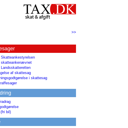
>>
tesager
l Skatteankestyrelsen
il skatteankenævnet
l Landsskatteretten
gelse af skattesag
ingsgodtgørelse i skattesag
raffesager
dring
fradrag
godtgørelse
(fri bil)
e