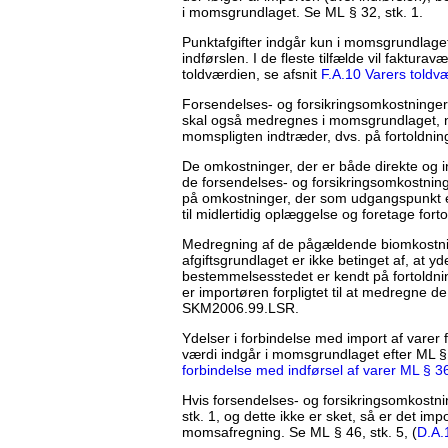
i momsgrundlaget. Se ML § 32, stk. 1.
Punktafgifter indgår kun i momsgrundlaget
indførslen. I de fleste tilfælde vil faktura
toldværdien, se afsnit
F.A.10 Varers toldv
Forsendelses- og forsikringsomkostninger
skal også medregnes i momsgrundlaget, n
momspligten indtræder, dvs. på fortoldning
De omkostninger, der er både direkte og ind
de forsendelses- og forsikringsomkostning
på omkostninger, der som udgangspunkt er
til midlertidig oplæggelse og foretage fo
Medregning af de pågældende biomkostning
afgiftsgrundlaget er ikke betinget af, at yd
bestemmelsesstedet er kendt på fortoldning
er importøren forpligtet til at medregne
SKM2006.99.LSR.
Ydelser i forbindelse med import af varer 
værdi indgår i momsgrundlaget efter ML § 3
forbindelse med indførsel af varer ML § 36
Hvis forsendelses- og forsikringsomkostn
stk. 1, og dette ikke er sket, så er det im
momsafregning. Se ML § 46, stk. 5, (
D.A.