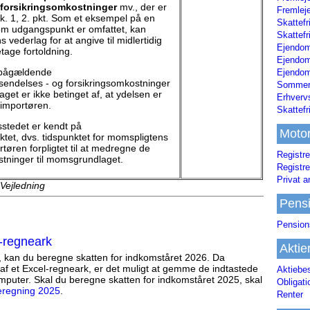
 forsikringsomkostninger
mv., der er
Fremleje
tk. 1, 2. pkt. Som et eksempel på en
Skattefr
om udgangspunkt er omfattet, kan
Skattefr
vederlag for at angive til midlertidig
Ejendom
tage fortoldning.
Ejendo
 pågældende
Ejendom
sendelses - og forsikringsomkostninger
Sommerh
get er ikke betinget af, at ydelsen er
Erhverv
l importøren.
Skattef
stedet er kendt på
Moto
ktet, dvs. tidspunktet for momspligtens
tøren forpligtet til at medregne de
Registre
ninger til momsgrundlaget.
Registre
Privat a
 Vejledning
Pens
Pension
-regneark
Aktie
, kan du beregne skatten for indkomståret 2026. Da
af et Excel-regneark, er det muligt at gemme de indtastede
Aktiebe
mputer. Skal du beregne skatten for indkomståret 2025, skal
Obligat
eregning 2025
.
Renter