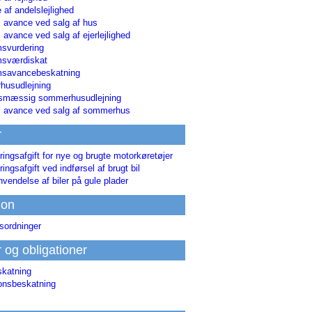
 af andelslejlighed
i avance ved salg af hus
i avance ved salg af ejerlejlighed
svurdering
msværdiskat
savancebeskatning
usudlejning
smæssig sommerhusudlejning
ri avance ved salg af sommerhus
r
ringsafgift for nye og brugte motorkøretøjer
ringsafgift ved indførsel af brugt bil
nvendelse af biler på gule plader
ion
sordninger
r og obligationer
skatning
ionsbeskatning