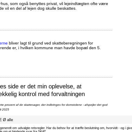
us, som også benyttes privat, vil lejeindtægten ofte være
ælde vil en del af lejen dog skulle beskattes.
erne
bliver lagt til grund ved skatteberegningen for
ørende er, i hvilken kommune man havde bopæl den 5.
 side er det min oplevelse, at
ækkelig kontrol med forvaltningen
te procent af de skattesager, der indbringes for domstolene - afspejler det god
li 2025
Æ
Ø
alle
generelt om udvalgte retsregler. Har du behov for at træffe beslutning om, hvorvidt - og i givet
ode om et bindende svar fra SKAT.