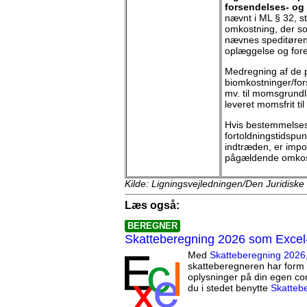
forsendelses- og
nævnt i ML § 32, s
omkostning, der s
nævnes speditørens 
oplæggelse og fore
Medregning af de
biomkostninger/for
mv. til momsgrundla
leveret momsfrit ti
Hvis bestemmelses
fortoldningstidspun
indtræden, er impor
pågældende omkost
Kilde: Ligningsvejledningen/Den Juridiske
Læs også:
BEREGNER
Skatteberegning 2026 som Excel
Med
Skatteberegning 2026
skatteberegneren har form 
oplysninger på din egen co
du i stedet benytte
Skatteb