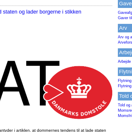
Gave
staten og lader borgerne i stikken
Gaveafg
Gaver ti
Arv
Arv og a
Arvefor
Arbej
Arbejde 
Flytn
Flytning
Flytning
Told 
Told og 
Momsreg
Momsfri
tyder i artiklen, at dommernes tendens til at lade staten