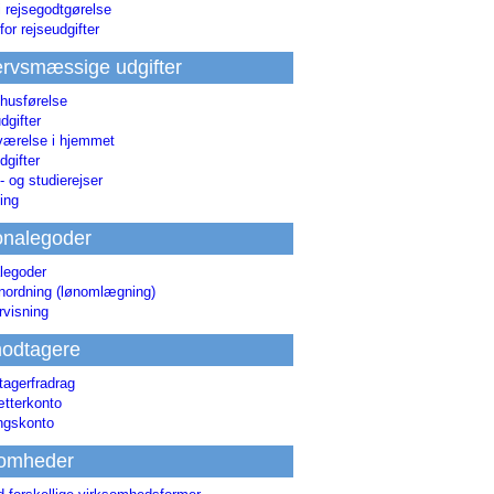
i rejsegodtgørelse
for rejseudgifter
rvsmæssige udgifter
 husførelse
dgifter
værelse i hjemmet
dgifter
 og studierejser
ing
onalegoder
legoder
ønordning (lønomlægning)
rvisning
odtagere
agerfradrag
tterkonto
ingskonto
somheder