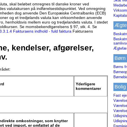
Skat ve
aluta, skal beløbet omregnes til danske kroner ved
Medarbe
s valutakursen på indførelsestidspunktet. Ved omregning
Virksom
somheden dog anvende Den Europæiske Centralbanks (ECB)
Kapital
oner og et tredjelands valuta kan virksomheden anvende
, henholdsvis mellem euro og tredjelandets valuta. I stedet
Ægte
 toldkursen. Se momsbekendtgørelsens § 97, stk. 4. Se
3.3.1.4 Fakturaens indhold - fuld faktura
Fakturaens
Beskatn
Beskatn
samliv
, kendelser, afgørelser,
Ægtefæl
v.
Børn
Børns fr
rådet:
Børneop
Børnebi
ord
Yderligere
Bolig
kommentarer
Fast ej
Værelses
Værelses
Værelses
Udlejnin
ndirekte omkostninger, som knytter
Udlejnin
ort ved import, er omfattet af de
Fremleje