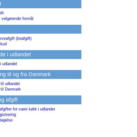
r
ift
l velgørende formål
rveafgift (boafgift)
skud
de i udlandet
i udlandet
ing til og fra Danmark
 til udlandet
 til Danmark
og afgift
afgifter for varer købt i udlandet
istrering
tagelse