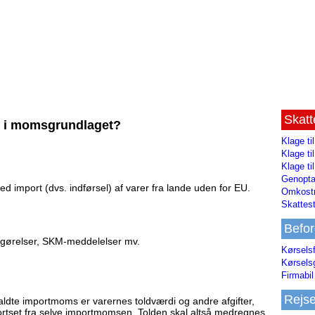
Skat
s i momsgrundlaget?
Klage ti
Klage t
Klage ti
Genopta
 import (dvs. indførsel) af varer fra lande uden for EU.
Omkostn
Skattest
Befor
fgørelser, SKM-meddelelser mv.
Kørsels
Kørsels
Firmabil 
Rejs
ldte importmoms er varernes toldværdi og andre afgifter,
 bortset fra selve importmomsen. Tolden skal altså medregnes