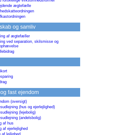
d forskellige virksomhedsformer
jdende ægtefælle
hedskatteordningen
afkastordningen
skab og samliv
ing af ægtefæller
ing ved separation, skilsmisse og
sophævelse
lebidrag
ikort
sparing
drag
 og fast ejendom
endom (oversigt)
udlejning (hus og ejerlejlighed)
udlejning (lejebolig)
udlejning (andelsbolig)
g af hus
g af ejerlejlighed
 af lejlighed