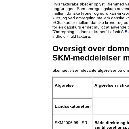
Hvis fakturabeløbet er oplyst i fremmed v
bogføringen. Som omregningskurs anvende
mellem danske kroner og euro kan virk
kurs, og ved omregning mellem danske kr
ECBs kurser mellem danske kroner og euro
for en dagskurs er det muligt at anvende
"Omregning til danske kroner" i afsnit
A.B.
indhold - fuld faktura.
Oversigt over domme
SKM-meddelelser m
Skemaet viser relevante afgørelser på om
Afgørelse
Afgørelsen i stik
Landsskatteretten
SKM2006.99.LSR
Både direkte og i
sig til varetransp