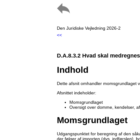
Den Juridiske Vejledning 2026-2
<<
D.A.8.3.2 Hvad skal medregne
Indhold
Dette afsnit omhandler momsgrundlaget ved
Afsnittet indeholder:
Momsgrundlaget
Oversigt over domme, kendelser, a
Momsgrundlaget
Udgangspunktet for beregning af den såka
der følger af importen (dvs. indførslen),