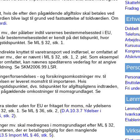
Skattefr
Fradrag 
, hvis de efter den pågældende afgiftslov skal betales ved
værdien blive lagt til grund ved fastsættelse af toldværdien. Om
Erhve
ærdi
.
Dobbelt
 mv., der påløber indtil varernes bestemmelsessted i EU,
Telefonu
år bestemmelsesstedet er kendt på det tidspunkt, hvor
Arbejds
stidspunktet. Se ML § 32, stk. 1.
Kursusu
Kongres-
irekte knyttet til varetransport ved indførsel, er omfattet af
Afskrivn
er mv., der er nævnt i ML § 32, stk. 1, 2. pkt. Som eksempel
 omfattet, kan nævnes speditørens vederlag for at angive
Pers
rtoldning. Se SKM2006.99.LSR.
er/forsendelses - og forsikringsomkostninger mv. til
Persona
elsen er leveret momsfrit til importøren. Hvis
Bruttol
stidspunktet, dvs. tidspunktet for afgiftspligtens indtræden,
Fri unde
 de pågældende omkostninger til momsgrundlaget. Se
Lønm
fra steder uden for EU er fritaget for moms, når ydelsens
Lønmodt
2, stk. 1. Se ML § 36, stk. 2, (
D.A.10.3.7 Ydelser i
Iværksæ
, stk. 2
).
Etabler
inger mv. skal medregnes i momsgrundlaget efter ML § 32,
Virk
portøren, der er betalingspligtig for den manglende
13.5 Import ML § 46, stk. 5
).