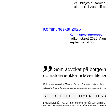
,,
Udlejes et sommerh
skattefri. I visse tilf
Kommuneskat 2026
Kommuneskatte­procent
indkomståret 2026. Afg
september 2025.
,,
Som advokat på borgernes
domstolene ikke udøver tilstr
Højesteretsadvokat Michael Serup: Borgerne vinder kun ot
retssikkerhed eller manglen på samme?, Berlingske 24. ju
A
B
C
D
E
F
G
H
I
J
K
L
M
O
P
R
S
T
U
V
!
Materialet på TAX.DK har alene til formål at informere 
du altid søge bistand hos en skatterådgiver eller anm