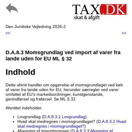
Den Juridiske Vejledning 2026-2
<<
>>
D.A.8.3 Momsgrundlag ved import af varer fra
lande uden for EU ML § 32
Indhold
Dette afsnit handler om opgørelse af momsgrundlaget ved køb
af varer fra lande uden for EU, herunder særregler ved varer
omfattet af EU's markedsordninger, kunstgenstande,
genindførsel og fraførsel. Se ML § 32.
Afsnittet indeholder:
Lovgrundlag (
D.A.8.3.1 Lovgrundlag
)
Hvad skal medregnes i momsgrundlaget? (
D.A.8.3.2 Hvad
skal medregnes i momsgrundlaget?
)
Afregning af importmomsen (
D.A.8.3.3 Afregning af