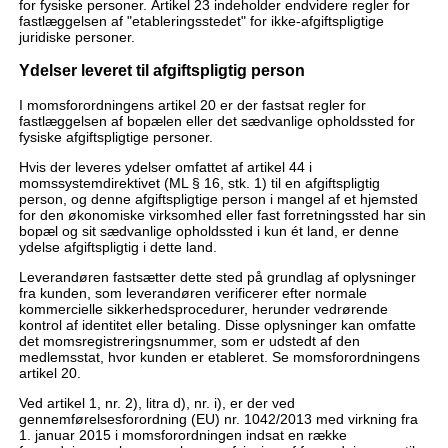
for fysiske personer. Artikel 23 indeholder endvidere regler for
fastlæggelsen af "etableringsstedet" for ikke-afgiftspligtige
juridiske personer.
Ydelser leveret til afgiftspligtig person
I momsforordningens artikel 20 er der fastsat regler for
fastlæggelsen af bopælen eller det sædvanlige opholdssted for
fysiske afgiftspligtige personer.
Hvis der leveres ydelser omfattet af artikel 44 i
momssystemdirektivet (ML § 16, stk. 1) til en afgiftspligtig
person, og denne afgiftspligtige person i mangel af et hjemsted
for den økonomiske virksomhed eller fast forretningssted har sin
bopæl og sit sædvanlige opholdssted i kun ét land, er denne
ydelse afgiftspligtig i dette land.
Leverandøren fastsætter dette sted på grundlag af oplysninger
fra kunden, som leverandøren verificerer efter normale
kommercielle sikkerhedsprocedurer, herunder vedrørende
kontrol af identitet eller betaling. Disse oplysninger kan omfatte
det momsregistreringsnummer, som er udstedt af den
medlemsstat, hvor kunden er etableret. Se momsforordningens
artikel 20.
Ved artikel 1, nr. 2), litra d), nr. i), er der ved
gennemførelsesforordning (EU) nr. 1042/2013 med virkning fra
1. januar 2015 i momsforordningen indsat en række