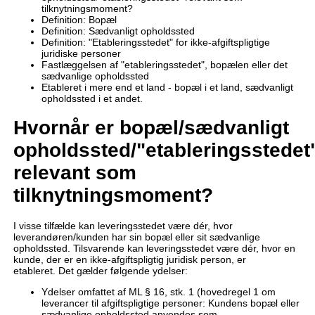
tilknytningsmoment?
Definition: Bopæl
Definition: Sædvanligt opholdssted
Definition: "Etableringsstedet" for ikke-afgiftspligtige
juridiske personer
Fastlæggelsen af "etableringsstedet", bopælen eller det
sædvanlige opholdssted
Etableret i mere end et land - bopæl i et land, sædvanligt
opholdssted i et andet.
Hvornår er bopæl/sædvanligt
opholdssted/"etableringsstedet
relevant som
tilknytningsmoment?
I visse tilfælde kan leveringsstedet være dér, hvor
leverandøren/kunden har sin bopæl eller sit sædvanlige
opholdssted. Tilsvarende kan leveringsstedet være dér, hvor en
kunde, der er en ikke-afgiftspligtig juridisk person, er
etableret. Det gælder følgende ydelser:
Ydelser omfattet af ML § 16, stk. 1 (hovedregel 1 om
leverancer til afgiftspligtige personer: Kundens bopæl eller
sædvanlige opholdssted anvendes som