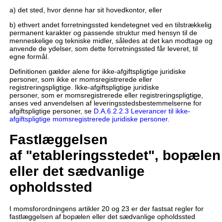
a) det sted, hvor denne har sit hovedkontor, eller
b) ethvert andet forretningssted kendetegnet ved en tilstrækkelig
permanent karakter og passende struktur med hensyn til de
menneskelige og tekniske midler, således at det kan modtage og
anvende de ydelser, som dette forretningssted får leveret, til
egne formål.
Definitionen gælder alene for ikke-afgiftspligtige juridiske
personer, som ikke er momsregistrerede eller
registreringspligtige. Ikke-afgiftspligtige juridiske
personer, som er momsregistrerede eller registreringspligtige,
anses ved anvendelsen af leveringsstedsbestemmelserne for
afgiftspligtige personer, se
D.A.6.2.2.3 Leverancer til ikke-
afgiftspligtige momsregistrerede juridiske personer
.
Fastlæggelsen
af "etableringsstedet", bopælen
eller det sædvanlige
opholdssted
I momsforordningens artikler 20 og 23 er der fastsat regler for
fastlæggelsen af bopælen eller det sædvanlige opholdssted