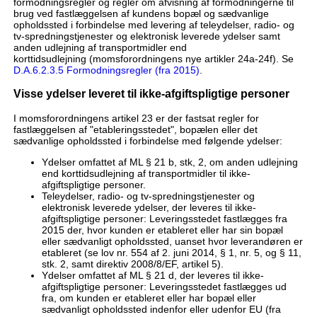
formodningsregler og regler om afvisning af formodningerne til
brug ved fastlæggelsen af kundens bopæl og sædvanlige
opholdssted i forbindelse med levering af teleydelser, radio- og
tv-spredningstjenester og elektronisk leverede ydelser samt
anden udlejning af transportmidler end
korttidsudlejning (momsforordningens nye artikler 24a-24f). Se
D.A.6.2.3.5 Formodningsregler (fra 2015)
.
Visse ydelser leveret til ikke-afgiftspligtige personer
I momsforordningens artikel 23 er der fastsat regler for
fastlæggelsen af "etableringsstedet", bopælen eller det
sædvanlige opholdssted i forbindelse med følgende ydelser:
Ydelser omfattet af ML § 21 b, stk, 2, om anden udlejning
end korttidsudlejning af transportmidler til ikke-
afgiftspligtige personer.
Teleydelser, radio- og tv-spredningstjenester og
elektronisk leverede ydelser, der leveres til ikke-
afgiftspligtige personer: Leveringsstedet fastlægges fra
2015 der, hvor kunden er etableret eller har sin bopæl
eller sædvanligt opholdssted, uanset hvor leverandøren er
etableret (se lov nr. 554 af 2. juni 2014, § 1, nr. 5, og § 11,
stk. 2, samt direktiv 2008/8/EF, artikel 5).
Ydelser omfattet af ML § 21 d, der leveres til ikke-
afgiftspligtige personer: Leveringsstedet fastlægges ud
fra, om kunden er etableret eller har bopæl eller
sædvanligt opholdssted indenfor eller udenfor EU (fra