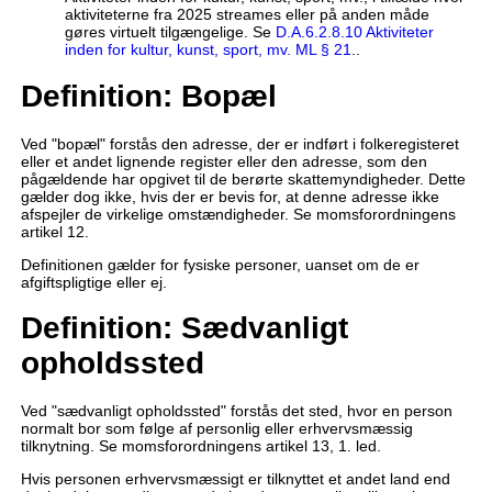
aktiviteterne fra 2025 streames eller på anden måde
gøres virtuelt tilgængelige. Se
D.A.6.2.8.10 Aktiviteter
inden for kultur, kunst, sport, mv. ML § 21
..
Definition: Bopæl
Ved "bopæl" forstås den adresse, der er indført i folkeregisteret
eller et andet lignende register eller den adresse, som den
pågældende har opgivet til de berørte skattemyndigheder. Dette
gælder dog ikke, hvis der er bevis for, at denne adresse ikke
afspejler de virkelige omstændigheder. Se momsforordningens
artikel 12.
Definitionen gælder for fysiske personer, uanset om de er
afgiftspligtige eller ej.
Definition: Sædvanligt
opholdssted
Ved "sædvanligt opholdssted" forstås det sted, hvor en person
normalt bor som følge af personlig eller erhvervsmæssig
tilknytning. Se momsforordningens artikel 13, 1. led.
Hvis personen erhvervsmæssigt er tilknyttet et andet land end