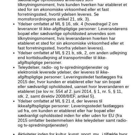
tilknytningsmoment, hvis kunden hverken har etableret et
sted for sin økonomiske virksomhed eller et fast
forretningssted, hvortil ydelsen leveres. Se
momsforordningens artikel 21, stk. 3).
Ydelser omfattet af ML § 16, stk. 4 (hovedregel 2 om
leverancer til ikke-afgiftspligtige personer: Leverandørens
bopæl eller sædvanlige opholdssted anvendes som
tilknytningsmoment, hvis leverandøren hverken har
etableret et sted for sin økonomiske virksomhed eller et
fast forretningssted, hvorfra ydelsen leveres).
Ydelser omfattet af ML § 21 b, stk, 2, om anden udlejning
end korttidsudlejning af transportmidler til ikke-
afgiftspligtige personer.
Teleydelser, radio- og tv-spredningstjenester og
elektronisk leverede ydelser, der leveres til ikke-
afgiftspligtige personer: Leveringsstedet fastlægges fra
2015 der, hvor kunden er etableret eller har sin bopæl
eller sædvanligt opholdssted, uanset hvor leverandøren er
etableret (se lov nr. 554 af 2. juni 2014, § 1, nr. 5, § 11,
stk. 2, samt direktiv 2008/8/EF, artikel 5).
Ydelser omfattet af ML § 21 d, der leveres til
ikkeafgiftspligtige personer: Leveringsstedet fastlægges
ud fra, om kunden er etableret eller har bopæl eller
sædvanligt opholdssted inden for eller uden for EU (fra
2015 omfatter bestemmelsen ikke teleydelser samt radio-
og tv-spredningstjenester)
Aktiviteter inden for kultur, kunst, sport, mv., i tilfælde hvor