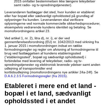
2015 omfatter bestemmelsen ikke længere teleydelser
samt radio- og tv-spredningstjenester).
Leverandøren fastlægger det sted, hvor kunden er etableret
eller har bopæl eller sædvanligt opholdssted på grundlag af
oplysninger fra kunden. Leverandøren skal verificere
oplysningerne ved normale kommercielle sikkerhedsprocedurer,
eksempelvis vedrørende kundens identitet og betaling. Se
momsforordningens artikel 23.
Ved artikel 1, nr. 2), litra d), nr. i), er der ved
gennemførelsesforordning (EU) nr. 1042/2013 med virkning fra
1. januar 2015 i momsforordningen indsat en række
formodningsregler og regler om afvisning af formodningerne til
brug ved fastlæggelsen af kundens etableringssted
("etableringssted", bopæl og sædvanligt opholdssted) i
forbindelse med levering af teleydelser, radio- og tv-
spredningstjenester og elektronisk leverede ydelser samt anden
udlejning af transportmidler end
korttidsudlejning (momsforordningens nye artikler 24a-24f). Se
D.A.6.2.3.5 Formodningsregler (fra 2015)
.
Etableret i mere end et land -
bopæl i et land, sædvanligt
opholdssted i et andet