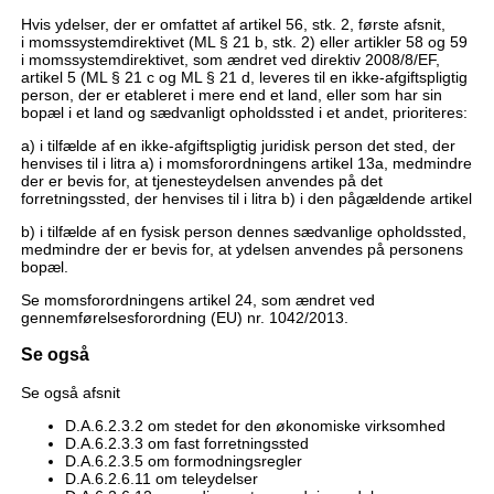
Hvis ydelser, der er omfattet af artikel 56, stk. 2, første afsnit,
i momssystemdirektivet (ML § 21 b, stk. 2) eller artikler 58 og 59
i momssystemdirektivet, som ændret ved direktiv 2008/8/EF,
artikel 5 (ML § 21 c og ML § 21 d, leveres til en ikke-afgiftspligtig
person, der er etableret i mere end et land, eller som har sin
bopæl i et land og sædvanligt opholdssted i et andet, prioriteres:
a) i tilfælde af en ikke-afgiftspligtig juridisk person det sted, der
henvises til i litra a) i momsforordningens artikel 13a, medmindre
der er bevis for, at tjenesteydelsen anvendes på det
forretningssted, der henvises til i litra b) i den pågældende artikel
b) i tilfælde af en fysisk person dennes sædvanlige opholdssted,
medmindre der er bevis for, at ydelsen anvendes på personens
bopæl.
Se momsforordningens artikel 24, som ændret ved
gennemførelsesforordning (EU) nr. 1042/2013.
Se også
Se også afsnit
D.A.6.2.3.2 om stedet for den økonomiske virksomhed
D.A.6.2.3.3 om fast forretningssted
D.A.6.2.3.5 om formodningsregler
D.A.6.2.6.11 om teleydelser