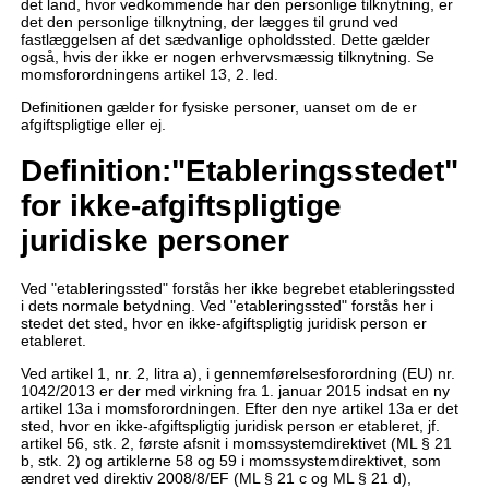
det land, hvor vedkommende har den personlige tilknytning, er
det den personlige tilknytning, der lægges til grund ved
fastlæggelsen af det sædvanlige opholdssted. Dette gælder
også, hvis der ikke er nogen erhvervsmæssig tilknytning. Se
momsforordningens artikel 13, 2. led.
Definitionen gælder for fysiske personer, uanset om de er
afgiftspligtige eller ej.
Definition:"Etableringsstedet"
for ikke-afgiftspligtige
juridiske personer
Ved "etableringssted" forstås her ikke begrebet etableringssted
i dets normale betydning. Ved "etableringssted" forstås her i
stedet det sted, hvor en ikke-afgiftspligtig juridisk person er
etableret.
Ved artikel 1, nr. 2, litra a), i gennemførelsesforordning (EU) nr.
1042/2013 er der med virkning fra 1. januar 2015 indsat en ny
artikel 13a i momsforordningen. Efter den nye artikel 13a er det
sted, hvor en ikke-afgiftspligtig juridisk person er etableret, jf.
artikel 56, stk. 2, første afsnit i momssystemdirektivet (ML § 21
b, stk. 2) og artiklerne 58 og 59 i momssystemdirektivet, som
ændret ved direktiv 2008/8/EF (ML § 21 c og ML § 21 d),