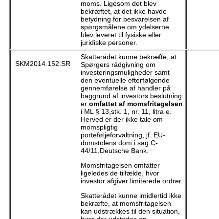
moms. Ligesom det blev
bekræftet, at det ikke havde
betydning for besvarelsen af
spørgsmålene om ydelserne
blev leveret til fysiske eller
juridiske personer.
Skatterådet kunne bekræfte, at
SKM2014.152.SR
Spørgers rådgivning om
investeringsmuligheder samt
den eventuelle efterfølgende
gennemførelse af handler på
baggrund af investors beslutning
er
omfattet af momsfritagelsen
i ML § 13,stk. 1, nr. 11, litra e.
Herved er der ikke tale om
momspligtig
porteføljeforvaltning, jf. EU-
domstolens dom i sag C-
44/11,Deutsche Bank.
Momsfritagelsen omfatter
ligeledes de tilfælde, hvor
investor afgiver limiterede ordrer.
Skatterådet kunne imidlertid ikke
bekræfte, at momsfritagelsen
kan udstrækkes til den situation,