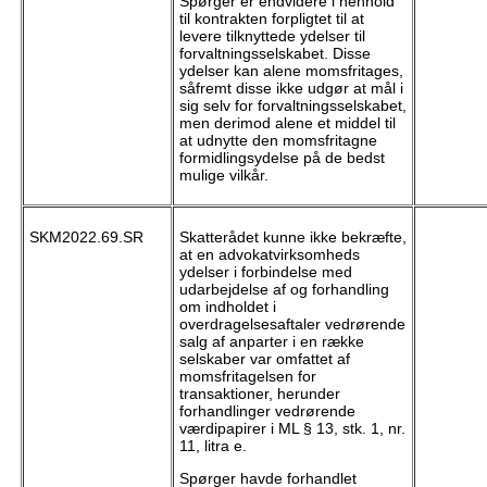
Spørger er endvidere i henhold
til kontrakten forpligtet til at
levere tilknyttede ydelser til
forvaltningsselskabet. Disse
ydelser kan alene momsfritages,
såfremt disse ikke udgør at mål i
sig selv for forvaltningsselskabet,
men derimod alene et middel til
at udnytte den momsfritagne
formidlingsydelse på de bedst
mulige vilkår.
SKM2022.69.SR
Skatterådet kunne ikke bekræfte,
at en advokatvirksomheds
ydelser i forbindelse med
udarbejdelse af og forhandling
om indholdet i
overdragelsesaftaler vedrørende
salg af anparter i en række
selskaber var omfattet af
momsfritagelsen for
transaktioner, herunder
forhandlinger vedrørende
værdipapirer i ML § 13, stk. 1, nr.
11, litra e.
Spørger havde forhandlet