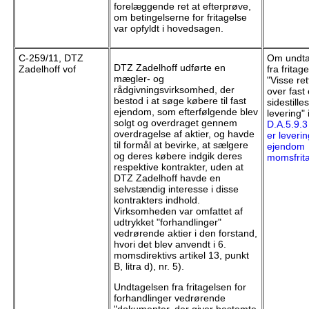
forelæggende ret at efterprøve,
om betingelserne for fritagelse
var opfyldt i hovedsagen.
C-259/11, DTZ
Om undta
DTZ Zadelhoff udførte en
Zadelhoff vof
fra fritag
mægler- og
"Visse re
rådgivningsvirksomhed, der
over fast
bestod i at søge købere til fast
sidestill
ejendom, som efterfølgende blev
levering" i
solgt og overdraget gennem
D.A.5.9.3
overdragelse af aktier, og havde
er leverin
til formål at bevirke, at sælgere
ejendom
og deres købere indgik deres
momsfrit
respektive kontrakter, uden at
DTZ Zadelhoff havde en
selvstændig interesse i disse
kontrakters indhold.
Virksomheden var omfattet af
udtrykket "forhandlinger"
vedrørende aktier i den forstand,
hvori det blev anvendt i 6.
momsdirektivs artikel 13, punkt
B, litra d), nr. 5).
Undtagelsen fra fritagelsen for
forhandlinger vedrørende