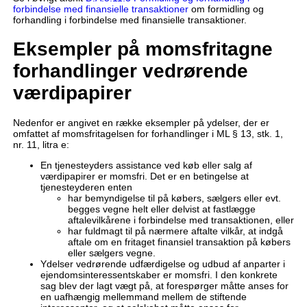
forbindelse med finansielle transaktioner
om formidling og
forhandling i forbindelse med finansielle transaktioner.
Eksempler på momsfritagne
forhandlinger vedrørende
værdipapirer
Nedenfor er angivet en række eksempler på ydelser, der er
omfattet af momsfritagelsen for forhandlinger i ML § 13, stk. 1,
nr. 11, litra e:
En tjenesteyders assistance ved køb eller salg af
værdipapirer er momsfri. Det er en betingelse at
tjenesteyderen enten
har bemyndigelse til på købers, sælgers eller evt.
begges vegne helt eller delvist at fastlægge
aftalevilkårene i forbindelse med transaktionen, eller
har fuldmagt til på nærmere aftalte vilkår, at indgå
aftale om en fritaget finansiel transaktion på købers
eller sælgers vegne.
Ydelser vedrørende udfærdigelse og udbud af anparter i
ejendomsinteressentskaber er momsfri. I den konkrete
sag blev der lagt vægt på, at forespørger måtte anses for
en uafhængig mellemmand mellem de stiftende