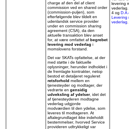
charge af den del af client
levering
commission ved en shared order
vederlag.
(commission-puljen), som
4 og
D.A.
efterfølgende blev tildelt en
Levering
udenlandsk service provider
vederlag
.
under en commission sharing
agreement (CSA), da den
aktuelle transaktion blev anset
for, at være omfattet af
begrebet
levering mod vederlag
i
momslovens forstand.
Det var SKATs opfattelse, at der
med støtte i de faktuelle
oplysninger, herunder indholdet i
de fremlagte kontrakter, netop
bestod et detaljeret reguleret
retsforhold
mellem en
tjenesteyder og modtager, der
vedrørte en
gensidig
udveksling af ydelser
, idet det
af tjenesteyderen modtagne
vederlag udgjorde
modværdien til den ydelse, som
leveres til modtageren. At
aftalegrundlaget ikke indeholdt
bestemmelser, hvorved Service
provideren udtrykkeligt var