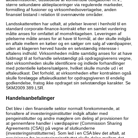
større sekundære aktieplaceringer via regulerede markeder,
formidling af fusioner og virksomhedsovertagelse, anden
finansiel bistand i relation til ovennævnte områder.
Landsskatteretten har udtalt, at ydelser leveret i henhold til en
standard corporate-finance-kontrakt efter en samlet vurdering
måtte anses for omfattet af momsfritagelsen. Leveringen af
ydelserne måtte anses for at have til formål, at der skulle indgås
en aftale mellem en køber og en sælger om salg af værdipapirer,
uden at klageren herved havde en selvstændig interesse i
aftalens indhold. Virksomheden måtte samtidig anses for at have
fuldmagt til at forhandle selvstændigt på opdragsgiverens vegne,
idet virksomheden skulle identificere og indlede forhandlinger
med potentielle købere/sælgere, hvilket skulle munde ud i et
aftaleudkast. Det forhold, at virksomheden efter kontrakten også
skulle forelægge aftaleudkastet for opdragsgiveren til endelig
godkendelse, fratog ikke opdraget sin selvstændige karakter. Se
SKM2009.389.LSR.
Handelsanbefalinger
Det blev i den finansielle sektor normalt forekommende, at
forvaltere af investeringsinstitutter indgik aftaler med
pengeinstitutter og andre mæglere om deling af provisionen for
at gennemføre handler i værdipapirer (Commission Sharing
Agreements (CSA)) på vegne af slutkunderne
(investeringsinstitutterne). Som led i en CSA blev det aftalt, at