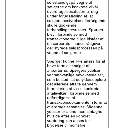
selvstændigt på vegne af
sælgerne om konkrete vilkår i
overdragelsesaftalerne, dog
under forudsætning af, at
sælgers bestyrelse efterfølgende
skulle godkende
forhandlingsresultatet. Spørger
blev i forbindelse med
transaktionerne tillige bistået af
en corporate finance rådgiver,
der styrede salgsprocessen på
vegne af sælgerne.
Spørger kunne ikke anses for at
have formidlet salget af
anparterne. Spørgers ydelser
var sædvanlige advokatydelser,
som bestod i at udfylde/supplere
det allerede aftalte gennem
formulering af visse konkrete
aftalevilkår i forbindelse med
udfærdigelse af
transaktionsdokumenter i form at
overdragelsesaftaler. Sådanne
ydelser er alene momsfritagne,
hvis de efter en konkret
vurdering kan anses for
biydelser til momsfrie