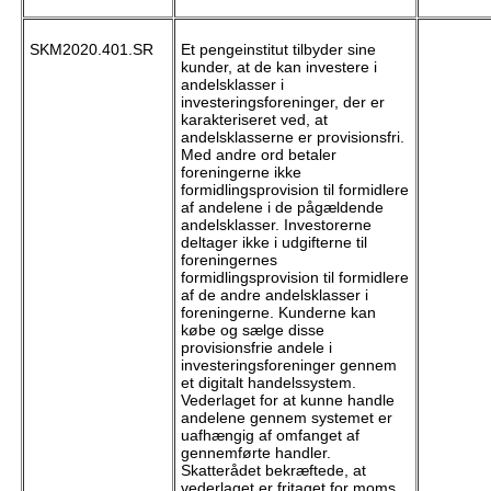
SKM2020.401.SR
Et pengeinstitut tilbyder sine
kunder, at de kan investere i
andelsklasser i
investeringsforeninger, der er
karakteriseret ved, at
andelsklasserne er provisionsfri.
Med andre ord betaler
foreningerne ikke
formidlingsprovision til formidlere
af andelene i de pågældende
andelsklasser. Investorerne
deltager ikke i udgifterne til
foreningernes
formidlingsprovision til formidlere
af de andre andelsklasser i
foreningerne. Kunderne kan
købe og sælge disse
provisionsfrie andele i
investeringsforeninger gennem
et digitalt handelssystem.
Vederlaget for at kunne handle
andelene gennem systemet er
uafhængig af omfanget af
gennemførte handler.
Skatterådet bekræftede, at
vederlaget er fritaget for moms