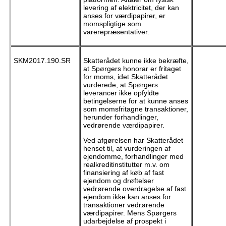
levering af elektricitet, der kan
anses for værdipapirer, er
momspligtige som
varerepræsentativer.
SKM2017.190.SR
Skatterådet kunne ikke bekræfte,
at Spørgers honorar er fritaget
for moms, idet Skatterådet
vurderede, at Spørgers
leverancer ikke opfyldte
betingelserne for at kunne anses
som momsfritagne transaktioner,
herunder forhandlinger,
vedrørende værdipapirer.
Ved afgørelsen har Skatterådet
henset til, at vurderingen af
ejendomme, forhandlinger med
realkreditinstitutter m.v. om
finansiering af køb af fast
ejendom og drøftelser
vedrørende overdragelse af fast
ejendom ikke kan anses for
transaktioner vedrørende
værdipapirer. Mens Spørgers
udarbejdelse af prospekt i