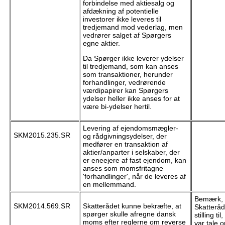
forbindelse med aktiesalg og
afdækning af potentielle
investorer ikke leveres til
tredjemand mod vederlag, men
vedrører salget af Spørgers
egne aktier.
Da Spørger ikke leverer ydelser
til tredjemand, som kan anses
som transaktioner, herunder
forhandlinger, vedrørende
værdipapirer kan Spørgers
ydelser heller ikke anses for at
være bi-ydelser hertil.
Levering af ejendomsmægler-
SKM2015.235.SR
og rådgivningsydelser, der
medfører en transaktion af
aktier/anparter i selskaber, der
er eneejere af fast ejendom, kan
anses som momsfritagne
'forhandlinger', når de leveres af
en mellemmand.
Bemærk, 
SKM2014.569.SR
Skatterådet kunne bekræfte, at
Skatteråd
spørger skulle afregne dansk
stilling ti
moms efter reglerne om reverse
var tale 