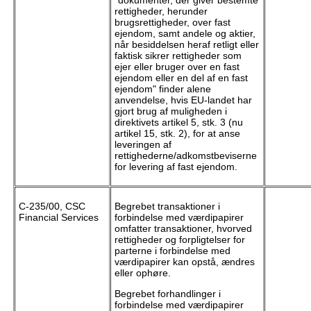
"dokumenter, der giver bestemte
rettigheder, herunder
brugsrettigheder, over fast
ejendom, samt andele og aktier,
når besiddelsen heraf retligt eller
faktisk sikrer rettigheder som
ejer eller bruger over en fast
ejendom eller en del af en fast
ejendom" finder alene
anvendelse, hvis EU-landet har
gjort brug af muligheden i
direktivets artikel 5, stk. 3 (nu
artikel 15, stk. 2), for at anse
leveringen af
rettighederne/adkomstbeviserne
for levering af fast ejendom.
C-235/00, CSC
Begrebet transaktioner i
Financial Services
forbindelse med værdipapirer
omfatter transaktioner, hvorved
rettigheder og forpligtelser for
parterne i forbindelse med
værdipapirer kan opstå, ændres
eller ophøre.
Begrebet forhandlinger i
forbindelse med værdipapirer