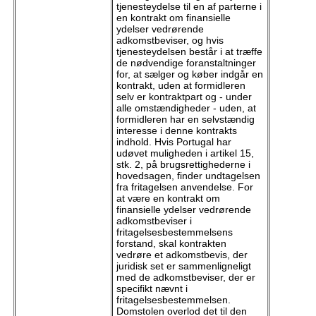
tjenesteydelse til en af parterne i
en kontrakt om finansielle
ydelser vedrørende
adkomstbeviser, og hvis
tjenesteydelsen består i at træffe
de nødvendige foranstaltninger
for, at sælger og køber indgår en
kontrakt, uden at formidleren
selv er kontraktpart og - under
alle omstændigheder - uden, at
formidleren har en selvstændig
interesse i denne kontrakts
indhold. Hvis Portugal har
udøvet muligheden i artikel 15,
stk. 2, på brugsrettighederne i
hovedsagen, finder undtagelsen
fra fritagelsen anvendelse. For
at være en kontrakt om
finansielle ydelser vedrørende
adkomstbeviser i
fritagelsesbestemmelsens
forstand, skal kontrakten
vedrøre et adkomstbevis, der
juridisk set er sammenligneligt
med de adkomstbeviser, der er
specifikt nævnt i
fritagelsesbestemmelsen.
Domstolen overlod det til den