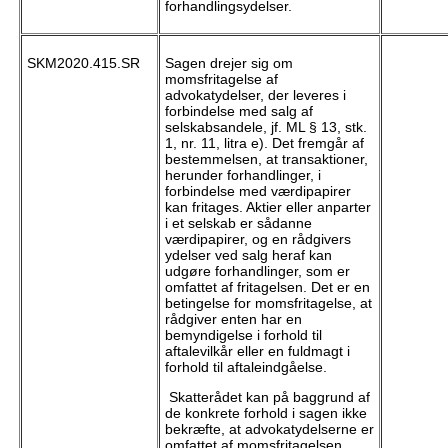
forhandlingsydelser.
SKM2020.415.SR
Sagen drejer sig om
momsfritagelse af
advokatydelser, der leveres i
forbindelse med salg af
selskabsandele, jf. ML § 13, stk.
1, nr. 11, litra e). Det fremgår af
bestemmelsen, at transaktioner,
herunder forhandlinger, i
forbindelse med værdipapirer
kan fritages. Aktier eller anparter
i et selskab er sådanne
værdipapirer, og en rådgivers
ydelser ved salg heraf kan
udgøre forhandlinger, som er
omfattet af fritagelsen. Det er en
betingelse for momsfritagelse, at
rådgiver enten har en
bemyndigelse i forhold til
aftalevilkår eller en fuldmagt i
forhold til aftaleindgåelse.
Skatterådet kan på baggrund af
de konkrete forhold i sagen ikke
bekræfte, at advokatydelserne er
omfattet af momsfritagelsen.