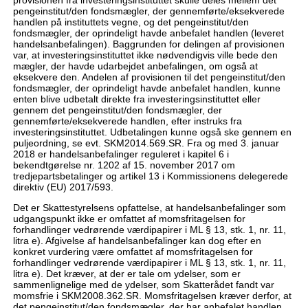
provisionen fra investeringsinstituttet skulle deles mellem det
pengeinstitut/den fondsmægler, der gennemførte/eksekverede
handlen på instituttets vegne, og det pengeinstitut/den
fondsmægler, der oprindeligt havde anbefalet handlen (leveret
handelsanbefalingen). Baggrunden for delingen af provisionen
var, at investeringsinstituttet ikke nødvendigvis ville bede den
mægler, der havde udarbejdet anbefalingen, om også at
eksekvere den. Andelen af provisionen til det pengeinstitut/den
fondsmægler, der oprindeligt havde anbefalet handlen, kunne
enten blive udbetalt direkte fra investeringsinstituttet eller
gennem det pengeinstitut/den fondsmægler, der
gennemførte/eksekverede handlen, efter instruks fra
investeringsinstituttet. Udbetalingen kunne også ske gennem en
puljeordning, se evt. SKM2014.569.SR. Fra og med 3. januar
2018 er handelsanbefalinger reguleret i kapitel 6 i
bekendtgørelse nr. 1202 af 15. november 2017 om
tredjepartsbetalinger og artikel 13 i Kommissionens delegerede
direktiv (EU) 2017/593.
Det er Skattestyrelsens opfattelse, at handelsanbefalinger som
udgangspunkt ikke er omfattet af momsfritagelsen for
forhandlinger vedrørende værdipapirer i ML § 13, stk. 1, nr. 11,
litra e). Afgivelse af handelsanbefalinger kan dog efter en
konkret vurdering være omfattet af momsfritagelsen for
forhandlinger vedrørende værdipapirer i ML § 13, stk. 1, nr. 11,
litra e). Det kræver, at der er tale om ydelser, som er
sammenlignelige med de ydelser, som Skatterådet fandt var
momsfrie i SKM2008.362.SR. Momsfritagelsen kræver derfor, at
det pengeinstitut/den fondsmægler, der har anbefalet handlen,