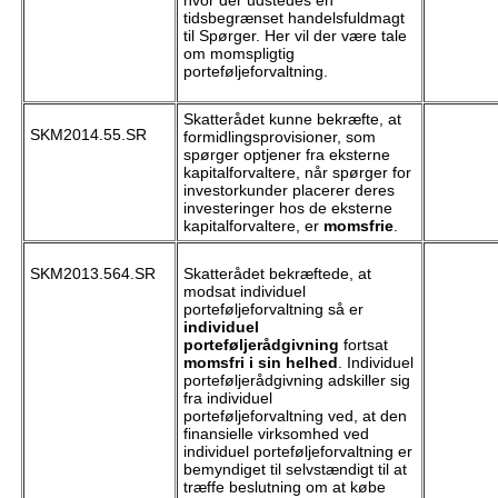
hvor der udstedes en
tidsbegrænset handelsfuldmagt
til Spørger. Her vil der være tale
om momspligtig
porteføljeforvaltning.
Skatterådet kunne bekræfte, at
SKM2014.55.SR
formidlingsprovisioner, som
spørger optjener fra eksterne
kapitalforvaltere, når spørger for
investorkunder placerer deres
investeringer hos de eksterne
kapitalforvaltere, er
momsfrie
.
SKM2013.564.SR
Skatterådet bekræftede, at
modsat individuel
porteføljeforvaltning så er
individuel
porteføljerådgivning
fortsat
momsfri i sin helhed
. Individuel
porteføljerådgivning adskiller sig
fra individuel
porteføljeforvaltning ved, at den
finansielle virksomhed ved
individuel porteføljeforvaltning er
bemyndiget til selvstændigt til at
træffe beslutning om at købe