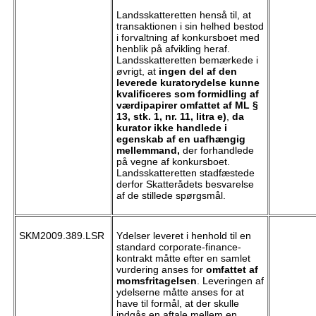
Landsskatteretten henså til, at
transaktionen i sin helhed bestod
i forvaltning af konkursboet med
henblik på afvikling heraf.
Landsskatteretten bemærkede i
øvrigt, at
ingen del af den
leverede kuratorydelse kunne
kvalificeres som formidling af
værdipapirer omfattet af ML §
13, stk. 1, nr. 11, litra e)
,
da
kurator ikke handlede i
egenskab af en uafhængig
mellemmand,
der forhandlede
på vegne af konkursboet.
Landsskatteretten stadfæstede
derfor Skatterådets besvarelse
af de stillede spørgsmål.
SKM2009.389.LSR
Ydelser leveret i henhold til en
standard corporate-finance-
kontrakt måtte efter en samlet
vurdering anses for
omfattet af
momsfritagelsen
. Leveringen af
ydelserne måtte anses for at
have til formål, at der skulle
indgås en aftale mellem en