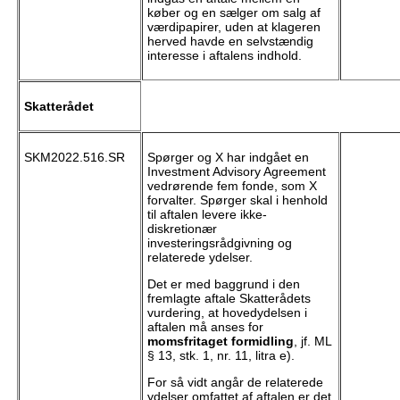
køber og en sælger om salg af
værdipapirer, uden at klageren
herved havde en selvstændig
interesse i aftalens indhold.
Skatterådet
SKM2022.516.SR
Spørger og X har indgået en
Investment Advisory Agreement
vedrørende fem fonde, som X
forvalter. Spørger skal i henhold
til aftalen levere ikke-
diskretionær
investeringsrådgivning og
relaterede ydelser.
Det er med baggrund i den
fremlagte aftale Skatterådets
vurdering, at hovedydelsen i
aftalen må anses for
momsfritaget formidling
, jf. ML
§ 13, stk. 1, nr. 11, litra e).
For så vidt angår de relaterede
ydelser omfattet af aftalen er det