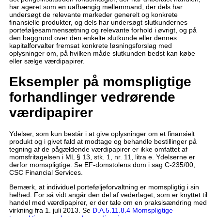
har ageret som en uafhængig mellemmand, der dels har
undersøgt de relevante markeder generelt og konkrete
finansielle produkter, og dels har undersøgt slutkundernes
porteføljesammensætning og relevante forhold i øvrigt, og på
den baggrund over den enkelte slutkunde eller dennes
kapitalforvalter fremsat konkrete løsningsforslag med
oplysninger om, på hvilken måde slutkunden bedst kan købe
eller sælge værdipapirer.
Eksempler på momspligtige
forhandlinger vedrørende
værdipapirer
Ydelser, som kun består i at give oplysninger om et finansielt
produkt og i givet fald at modtage og behandle bestillinger på
tegning af de pågældende værdipapirer er ikke omfattet af
momsfritagelsen i ML § 13, stk. 1, nr. 11, litra e. Ydelserne er
derfor momspligtige. Se EF-domstolens dom i sag C-235/00,
CSC Financial Services.
Bemærk, at individuel porteføljeforvaltning er momspligtig i sin
helhed. For så vidt angår den del af vederlaget, som er knyttet til
handel med værdipapirer, er der tale om en praksisændring med
virkning fra 1. juli 2013. Se
D.A.5.11.8.4 Momspligtige