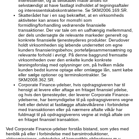
interessenter, og at selskabet måtte anses for
selvstændigt at have fastlagt indholdet af tegningsaftaler
og interessentskabskontrakterne. Se SKM2006.169.SR.
Skatterådet har i en sag bekræftet, at en virksomheds
aktiviteter kan anses for momsfri som
formidling/forhandling vedrørende finansielle
transaktioner. Der var tale om en uafhængig mellemmand,
der dels undersøgte de relevante markeder generelt og
konkrete finansielle tjenesteyderes produkter. Derudover
holdt virksomheden sig løbende underrettet om egne
kunders finansieringsbehov, porteføljesammensætning og
relevante forhold i øvrigt. På denne baggrund fremsatte
virksomheden over den enkelte kunde konkrete
løsningsforslag med oplysninger om, på hvilken måde
kunden bedst kunne optage eller omlægge lån, samt købe
eller sælge optioner og terminskontrakter. Se
SKM2008.362.SR.
Corporate Finance-ydelser, hvis opdragsgiveren har til
hensigt at levere eller aftage en fritaget finansiel ydelse,
og hvis den tjenesteyder, der leverer Corporate Finance-
ydelserne, har bemyndigelse til på opdragsgiverens vegne
helt eller delvist at fastlægge aftalevilkårene i forbindelse
med transaktionen eller på nærmere aftalte vilkår har
fuldmagt til på opdragsgiverens vegne at indgå aftale om
en fritaget finansiel transaktion.
Ved Corporate Finance-ydelser forstås bistand, som ydes med
henblik på eller i forbindelse med børsintroduktioner,
aktieemissioner, udstedelse af konvertible obligationer m.v.,