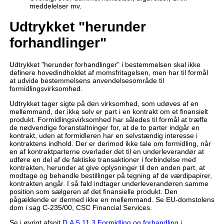
meddelelser mv.
Udtrykket "herunder
forhandlinger"
Udtrykket "herunder forhandlinger" i bestemmelsen skal ikke
definere hovedindholdet af momsfritagelsen, men har til formål
at udvide bestemmelsens anvendelsesområde til
formidlingsvirksomhed.
Udtrykket tager sigte på den virksomhed, som udøves af en
mellemmand, der ikke selv er part i en kontrakt om et finansielt
produkt. Formidlingsvirksomhed har således til formål at træffe
de nødvendige foranstaltninger for, at de to parter indgår en
kontrakt, uden at formidleren har en selvstændig interesse i
kontraktens indhold. Der er derimod ikke tale om formidling, når
en af kontraktparterne overlader det til en underleverandør at
udføre en del af de faktiske transaktioner i forbindelse med
kontrakten, herunder at give oplysninger til den anden part, at
modtage og behandle bestillinger på tegning af de værdipapirer,
kontrakten angår. I så fald indtager underleverandøren samme
position som sælgeren af det finansielle produkt. Den
pågældende er dermed ikke en mellemmand. Se EU-domstolens
dom i sag C-235/00, CSC Financial Services.
Se i øvrigt afsnit
D.A.5.11.3 Formidling og forhandling i