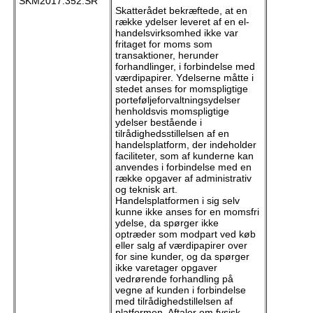
SKM2017.352.SR
Skatterådet bekræftede, at en
række ydelser leveret af en el-
handelsvirksomhed ikke var
fritaget for moms som
transaktioner, herunder
forhandlinger, i forbindelse med
værdipapirer. Ydelserne måtte i
stedet anses for momspligtige
porteføljeforvaltningsydelser
henholdsvis momspligtige
ydelser bestående i
tilrådighedsstillelsen af en
handelsplatform, der indeholder
faciliteter, som af kunderne kan
anvendes i forbindelse med en
række opgaver af administrativ
og teknisk art.
Handelsplatformen i sig selv
kunne ikke anses for en momsfri
ydelse, da spørger ikke
optræder som modpart ved køb
eller salg af værdipapirer over
for sine kunder, og da spørger
ikke varetager opgaver
vedrørende forhandling på
vegne af kunden i forbindelse
med tilrådighedstillelsen af
platformen. Aftaler om fysisk