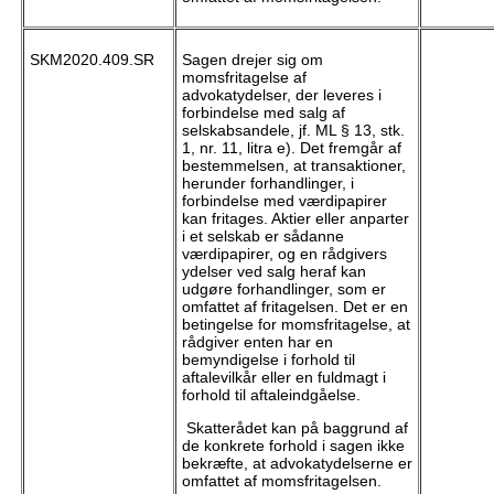
SKM2020.409.SR
Sagen drejer sig om
momsfritagelse af
advokatydelser, der leveres i
forbindelse med salg af
selskabsandele, jf. ML § 13, stk.
1, nr. 11, litra e). Det fremgår af
bestemmelsen, at transaktioner,
herunder forhandlinger, i
forbindelse med værdipapirer
kan fritages. Aktier eller anparter
i et selskab er sådanne
værdipapirer, og en rådgivers
ydelser ved salg heraf kan
udgøre forhandlinger, som er
omfattet af fritagelsen. Det er en
betingelse for momsfritagelse, at
rådgiver enten har en
bemyndigelse i forhold til
aftalevilkår eller en fuldmagt i
forhold til aftaleindgåelse.
Skatterådet kan på baggrund af
de konkrete forhold i sagen ikke
bekræfte, at advokatydelserne er
omfattet af momsfritagelsen.