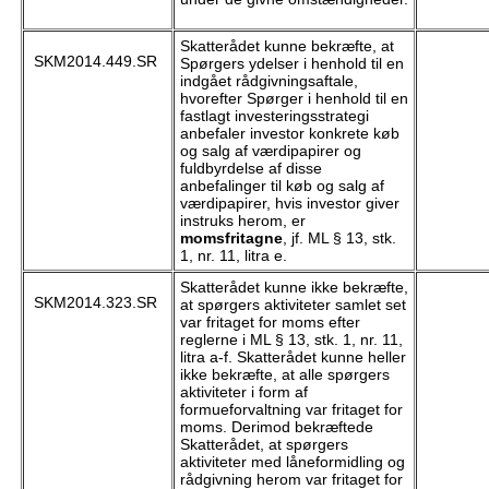
Skatterådet kunne bekræfte, at
SKM2014.449.SR
Spørgers ydelser i henhold til en
indgået rådgivningsaftale,
hvorefter Spørger i henhold til en
fastlagt investeringsstrategi
anbefaler investor konkrete køb
og salg af værdipapirer og
fuldbyrdelse af disse
anbefalinger til køb og salg af
værdipapirer, hvis investor giver
instruks herom, er
momsfritagne
, jf. ML § 13, stk.
1, nr. 11, litra e.
Skatterådet kunne ikke bekræfte,
SKM2014.323.SR
at spørgers aktiviteter samlet set
var fritaget for moms efter
reglerne i ML § 13, stk. 1, nr. 11,
litra a-f. Skatterådet kunne heller
ikke bekræfte, at alle spørgers
aktiviteter i form af
formueforvaltning var fritaget for
moms. Derimod bekræftede
Skatterådet, at spørgers
aktiviteter med låneformidling og
rådgivning herom var fritaget for