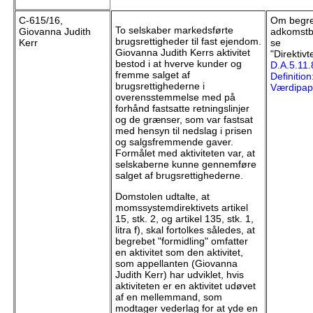
C-615/16,
Om begre
To selskaber markedsførte
Giovanna Judith
adkomstb
brugsrettigheder til fast ejendom.
Kerr
se
Giovanna Judith Kerrs aktivitet
"Direktivt
bestod i at hverve kunder og
D.A.5.11.
fremme salget af
Definition
brugsrettighederne i
Værdipapi
overensstemmelse med på
forhånd fastsatte retningslinjer
og de grænser, som var fastsat
med hensyn til nedslag i prisen
og salgsfremmende gaver.
Formålet med aktiviteten var, at
selskaberne kunne gennemføre
salget af brugsrettighederne.
Domstolen udtalte, at
momssystemdirektivets artikel
15, stk. 2, og artikel 135, stk. 1,
litra f), skal fortolkes således, at
begrebet "formidling" omfatter
en aktivitet som den aktivitet,
som appellanten (Giovanna
Judith Kerr) har udviklet, hvis
aktiviteten er en aktivitet udøvet
af en mellemmand, som
modtager vederlag for at yde en