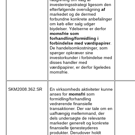
investeringsstrategi ligesom den
efterfølgende overvågning
af
markedet og de dermed
forbundne konkrete anbefalinger
om køb eller salg udgør
biydelser. Ydelserne er derfor
momsfrie som
forhandling/formidling i
forbindelse med værdipapirer
.
De handelsomkostninger, som
spørger opkræver sine
investorkunder i forbindelse med
disses handler med
værdipapirer, er derfor ligeledes
momsfrie.
SKM2008.362.SR
En virksomheds aktiviteter kunne
anses for
momsfri
som
formidling/forhandling
vedrørende finansielle
transaktioner. Der var tale om en
uafhængig mellemmand, der
dels undersøgte de relevante
markeder generelt og konkrete
finansielle tjenesteyderes
produkter. Derudover holdt