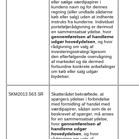
eller sælge værdipapirer i
kundens navn og for dennes
regning (eller undlade sådanne
køb eller salg) uden at indhente
instruks fra kunderne. Individuel
porteføljerådgivning er derimod
en sammensatsat ydelse, hvor
gennemførelsen af handlerne
udgør hovedydelsen
, og hvor
rådgivning om valg af
investeringsstrategi ligesom
den efterfølgende overvågning
af markedet og de dermed
forbundne konkrete anbefalinger
om køb eller salg udgør
biydelser.
SKM2013.563.SR
Skatterådet bekræftede, at
spørgers ydelser i forbindelse
med formidling af handel med
værdipapirer, sådan som de er
beskrevet af spørger, må anses
for en sammensatsat ydelse,
hvor
gennemførelsen af
handlerne udgør
hovedydelsen
, og hvor
rådgivning om valg af