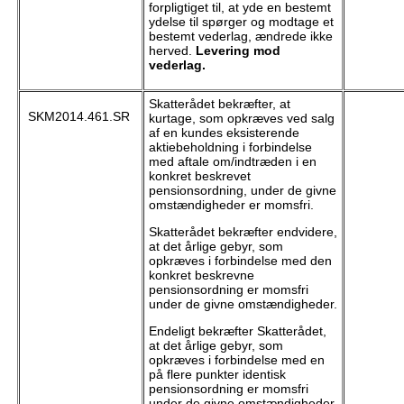
forpligtiget til, at yde en bestemt
ydelse til spørger og modtage et
bestemt vederlag, ændrede ikke
herved.
Levering mod
vederlag.
Skatterådet bekræfter, at
SKM2014.461.SR
kurtage, som opkræves ved salg
af en kundes eksisterende
aktiebeholdning i forbindelse
med aftale om/indtræden i en
konkret beskrevet
pensionsordning, under de givne
omstændigheder er momsfri.
Skatterådet bekræfter endvidere,
at det årlige gebyr, som
opkræves i forbindelse med den
konkret beskrevne
pensionsordning er momsfri
under de givne omstændigheder.
Endeligt bekræfter Skatterådet,
at det årlige gebyr, som
opkræves i forbindelse med en
på flere punkter identisk
pensionsordning er momsfri
under de givne omstændigheder.