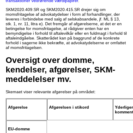
transaktioner vedrørende værdipapirer
.
SKM2020.409.SR og SKM2020.415.SR drejer sig om
momsfritagelse af advokatydelser i form af forhandlinger, der
leveres i forbindelse med salg af selskabsandele, jf. ML § 13,
stk. 1, nr. 11, litra e). Det fremgår af afgørelserne, at det er en
betingelse for momsfritagelse, at rådgiver enten har en
bemyndigelse i forhold til aftalevilkår eller en fuldmagt i forhold til
aftaleindgåelse. Skatterådet kan på baggrund af de konkrete
forhold i sagerne ikke bekræfte, at advokatydelserne er omfattet
af momsfritagelsen.
Oversigt over domme,
kendelser, afgørelser, SKM-
meddelelser mv.
Skemaet viser relevante afgørelser på området:
Afgørelse
Afgørelsen i stikord
Yderlige
komment
EU-domme