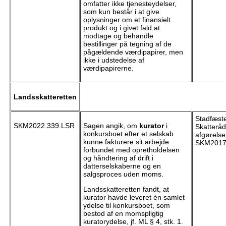
omfatter ikke tjenesteydelser,
som kun består i at give
oplysninger om et finansielt
produkt og i givet fald at
modtage og behandle
bestillinger på tegning af de
pågældende værdipapirer, men
ikke i udstedelse af
værdipapirerne.
Landsskatteretten
Stadfæste
SKM2022.339.LSR
Sagen angik, om
kurator
i
Skatteråd
konkursboet efter et selskab
afgørelse 
kunne fakturere sit arbejde
SKM2017
forbundet med opretholdelsen
og håndtering af drift i
datterselskaberne og en
salgsproces uden moms.
Landsskatteretten fandt, at
kurator havde leveret én samlet
ydelse til konkursboet, som
bestod af en momspligtig
kuratorydelse, jf. ML § 4, stk. 1.