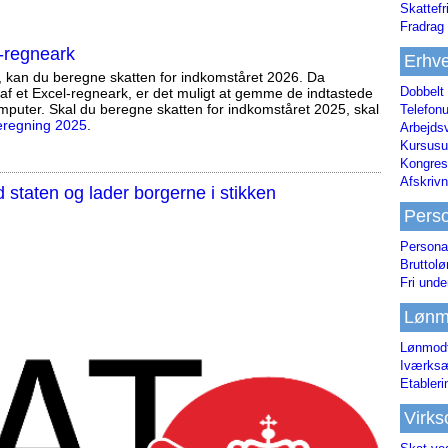
Skattefr
Fradrag 
-regneark
Erhve
, kan du beregne skatten for indkomståret 2026. Da
Dobbelt
af et Excel-regneark, er det muligt at gemme de indtastede
mputer. Skal du beregne skatten for indkomståret 2025, skal
Telefonu
eregning 2025
.
Arbejds
Kursusu
Kongres-
Afskrivn
staten og lader borgerne i stikken
Pers
Persona
Bruttol
Fri unde
Lønm
Lønmodt
Iværksæ
Etabler
Virk