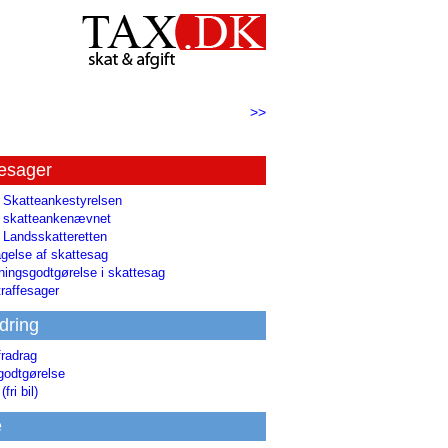
>>
tesager
l Skatteankestyrelsen
il skatteankenævnet
l Landsskatteretten
gelse af skattesag
ingsgodtgørelse i skattesag
raffesager
dring
fradrag
godtgørelse
(fri bil)
e