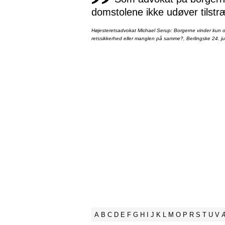
domstolene ikke udøver tilstr
Højesteretsadvokat Michael Serup: Borgerne vinder kun ot
retssikkerhed eller manglen på samme?, Berlingske 24. ju
A
B
C
D
E
F
G
H
I
J
K
L
M
O
P
R
S
T
U
V