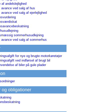
 af andelslejlighed
i avance ved salg af hus
i avance ved salg af ejerlejlighed
svurdering
msværdiskat
savancebeskatning
usudlejning
smæssig sommerhusudlejning
ri avance ved salg af sommerhus
r
ringsafgift for nye og brugte motorkøretøjer
ringsafgift ved indførsel af brugt bil
nvendelse af biler på gule plader
ion
sordninger
r og obligationer
skatning
ionsbeskatning