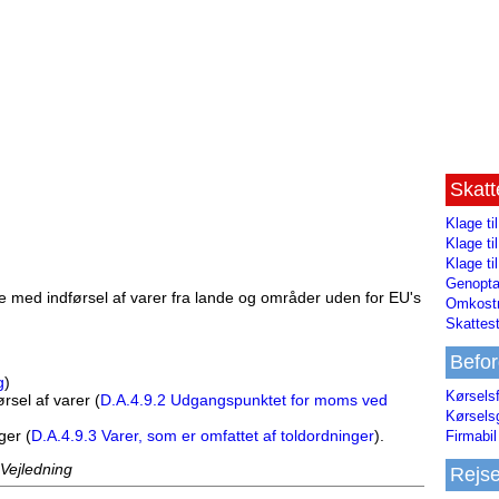
Skat
Klage ti
Klage t
Klage ti
Genopta
e med indførsel af varer fra lande og områder uden for EU's
Omkostn
Skattest
Befor
g
)
Kørsels
sel af varer (
D.A.4.9.2 Udgangspunktet for moms ved
Kørsels
ger (
D.A.4.9.3 Varer, som er omfattet af toldordninger
).
Firmabil 
 Vejledning
Rejs