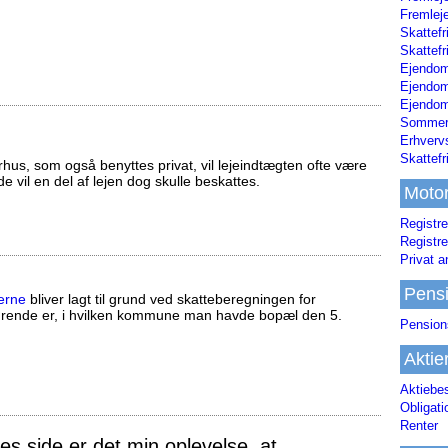
Fremleje
Skattefr
Skattefr
Ejendom
Ejendo
Ejendom
Sommerh
Erhverv
Skattef
us, som også benyttes privat, vil lejeindtægten ofte være
ælde vil en del af lejen dog skulle beskattes.
Moto
Registre
Registre
Privat a
Pens
erne
bliver lagt til grund ved skatteberegningen for
ørende er, i hvilken kommune man havde bopæl den 5.
Pension
Aktie
Aktiebe
Obligat
Renter
 side er det min oplevelse, at