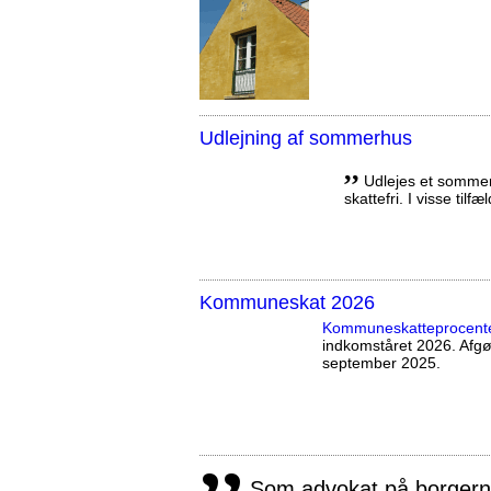
Udlejning af sommerhus
,,
Udlejes et sommerh
skattefri. I visse tilf
Kommuneskat 2026
Kommuneskatte­procent
indkomståret 2026. Afg
september 2025.
,,
Som advokat på borgernes