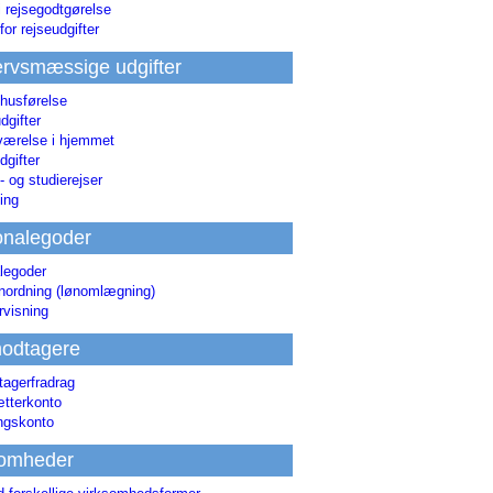
i rejsegodtgørelse
for rejseudgifter
rvsmæssige udgifter
 husførelse
dgifter
værelse i hjemmet
dgifter
 og studierejser
ing
onalegoder
legoder
ønordning (lønomlægning)
rvisning
odtagere
agerfradrag
tterkonto
ingskonto
somheder