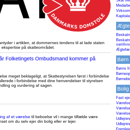
Skat ve
Medarbe
Virksom
Kapital
Ægte
Beskatn
Beskatn
tyder i artiklen, at dommernes tendens til at lade staten
samliv
ekspertise på skatteområdet.
Ægtefæl
, når Folketingets Ombudsmand kommer på
Børn
Børns fr
Børneop
else meget beklageligt, at Skattestyrelsen først i forbindelse
Børnebi
llerede i forbindelse med dine henvendelser til styrelsen
ndling og vurdering af sagen.
Bolig
Fast ej
Værelses
Værelses
Værelses
ing af et værelse
til beboelse vil i mange tilfælde være
Udlejnin
set om du selv ejer din bolig eller er lejer.
Udlejnin
Fremleje