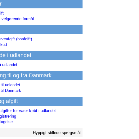
r
ift
l velgørende formål
rveafgift (boafgift)
skud
de i udlandet
i udlandet
ing til og fra Danmark
 til udlandet
 til Danmark
og afgift
afgifter for varer købt i udlandet
istrering
tagelse
Hyppigt stillede spørgsmål