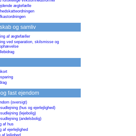
d forskellige virksomhedsformer
jdende ægtefælle
hedskatteordningen
afkastordningen
skab og samliv
ing af ægtefæller
ing ved separation, skilsmisse og
sophævelse
lebidrag
ikort
sparing
drag
 og fast ejendom
endom (oversigt)
udlejning (hus og ejerlejlighed)
udlejning (lejebolig)
udlejning (andelsbolig)
g af hus
g af ejerlejlighed
 af lejlighed