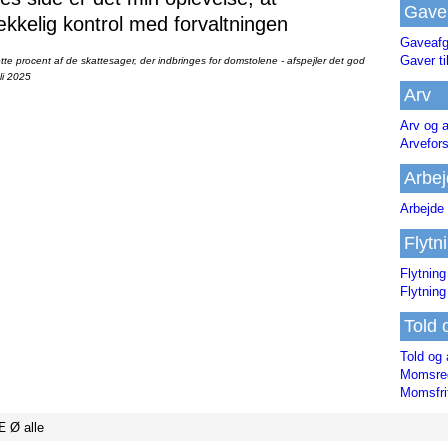
Gave
ækkelig kontrol med forvaltningen
Gaveafg
Gaver ti
te procent af de skattesager, der indbringes for domstolene - afspejler det god
li 2025
Arv
Arv og a
Arvefor
Arbej
Arbejde 
Flytn
Flytning
Flytning
Told 
Told og 
Momsreg
Momsfri
Æ
Ø
alle