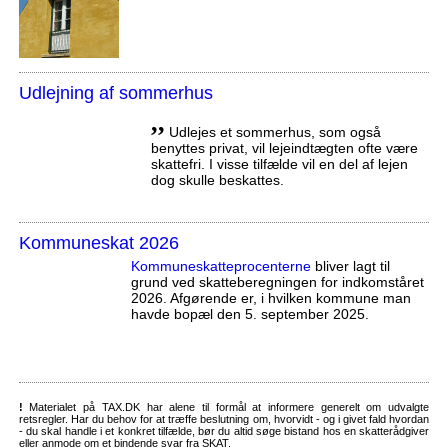
Udlejning af sommerhus
,,
Udlejes et sommerhus, som også
benyttes privat, vil lejeindtægten ofte være
skattefri. I visse tilfælde vil en del af lejen
dog skulle beskattes.
Kommuneskat 2026
Kommuneskatte­procenterne
bliver lagt til
grund ved skatteberegningen for indkomståret
2026. Afgørende er, i hvilken kommune man
havde bopæl den 5. september 2025.
!
Materialet på TAX.DK har alene til formål at informere generelt om udvalgte
retsregler. Har du behov for at træffe beslutning om, hvorvidt - og i givet fald hvordan
- du skal handle i et konkret tilfælde, bør du altid søge bistand hos en skatterådgiver
eller anmode om et bindende svar fra SKAT.