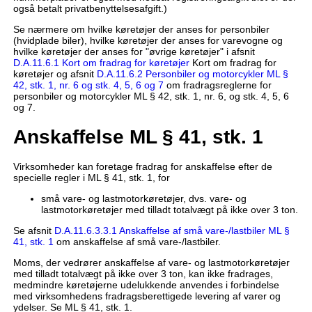
også betalt privatbenyttelsesafgift.)
Se nærmere om hvilke køretøjer der anses for personbiler
(hvidplade biler), hvilke køretøjer der anses for varevogne og
hvilke køretøjer der anses for "øvrige køretøjer" i afsnit
D.A.11.6.1 Kort om fradrag for køretøjer
Kort om fradrag for
køretøjer og afsnit
D.A.11.6.2 Personbiler og motorcykler ML §
42, stk. 1, nr. 6 og stk. 4, 5, 6 og 7
om fradragsreglerne for
personbiler og motorcykler ML § 42, stk. 1, nr. 6, og stk. 4, 5, 6
og 7.
Anskaffelse ML § 41, stk. 1
Virksomheder kan foretage fradrag for anskaffelse efter de
specielle regler i ML § 41, stk. 1, for
små vare- og lastmotorkøretøjer, dvs. vare- og
lastmotorkøretøjer med tilladt totalvægt på ikke over 3 ton.
Se afsnit
D.A.11.6.3.3.1 Anskaffelse af små vare-/lastbiler ML §
41, stk. 1
om anskaffelse af små vare-/lastbiler.
Moms, der vedrører anskaffelse af vare- og lastmotorkøretøjer
med tilladt totalvægt på ikke over 3 ton, kan ikke fradrages,
medmindre køretøjerne udelukkende anvendes i forbindelse
med virksomhedens fradragsberettigede levering af varer og
ydelser. Se ML § 41, stk. 1.