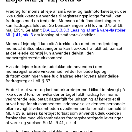
Fradrag for moms af leje af små vare- og lastmotorkøretøjer, der
ikke udelukkende anvendes til registreringspligtige formål, kan
fradrages med en tredjedel. Momsen af driftsomkostningerne
kan fradrages fuldt ud. Se bemærkningerne til lov nr. 375 af 18.
maj 1994. Se afsnit
D.A.11.6.3.3.3 Leasing af små vare-/lastbiler
ML § 41, stk. 3
om leasing af små vare-/lastbiler.
Moms af lejeudgift kan altså trækkes fra med en tredjedel og
moms af driftsomkostningerne kan trækkes fra fuldt ud, uanset
at det lejede køretøj kun anvendes delvist i den
momsregistrerede virksomhed.
Hvis det lejede køretøj udelukkende anvendes i den
momsregistrerede virksomhed, vil der for både leje og
driftsomkostninger være fuld fradrag efter lovens almindelige
fradragsregler i ML § 37.
Er der for et vare- og lastmotorkøretøjer med tilladt totalvægt på
ikke over 3 ton, for hvilke der er taget fuldt fradrag for moms
vedrørende leje, betalt dagsafgift for udtagning af køretøjet til
privat brug for virksomhedens indehaver eller dennes personale
eller i øvrigt til virksomheden uvedkommende formål i henhold til
ML § 29 a, anses køretøjet fortsat som anvendt udelukkende i
forbindelse med virksomhedens fradragsberettigede leveringer
af varer og ydelser. Se ML § 41, stk. 4.
Hvis det lejede køretøj slet ikke anvendes i den