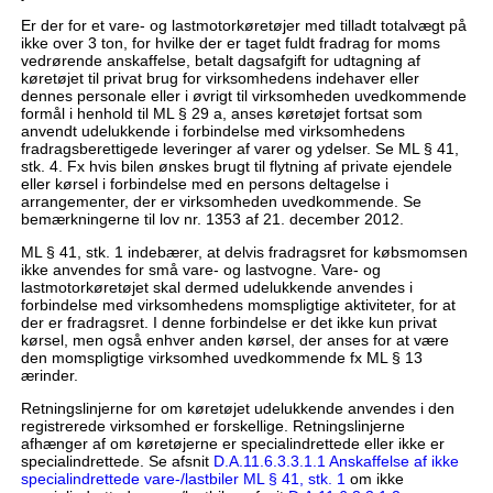
Er der for et vare- og lastmotorkøretøjer med tilladt totalvægt på
ikke over 3 ton, for hvilke der er taget fuldt fradrag for moms
vedrørende anskaffelse, betalt dagsafgift for udtagning af
køretøjet til privat brug for virksomhedens indehaver eller
dennes personale eller i øvrigt til virksomheden uvedkommende
formål i henhold til ML § 29 a, anses køretøjet fortsat som
anvendt udelukkende i forbindelse med virksomhedens
fradragsberettigede leveringer af varer og ydelser. Se ML § 41,
stk. 4. Fx hvis bilen ønskes brugt til flytning af private ejendele
eller kørsel i forbindelse med en persons deltagelse i
arrangementer, der er virksomheden uvedkommende. Se
bemærkningerne til lov nr. 1353 af 21. december 2012.
ML § 41, stk. 1 indebærer, at delvis fradragsret for købsmomsen
ikke anvendes for små vare- og lastvogne. Vare- og
lastmotorkøretøjet skal dermed udelukkende anvendes i
forbindelse med virksomhedens momspligtige aktiviteter, for at
der er fradragsret. I denne forbindelse er det ikke kun privat
kørsel, men også enhver anden kørsel, der anses for at være
den momspligtige virksomhed uvedkommende fx ML § 13
ærinder.
Retningslinjerne for om køretøjet udelukkende anvendes i den
registrerede virksomhed er forskellige. Retningslinjerne
afhænger af om køretøjerne er specialindrettede eller ikke er
specialindrettede. Se afsnit
D.A.11.6.3.3.1.1 Anskaffelse af ikke
specialindrettede vare-/lastbiler ML § 41, stk. 1
om ikke