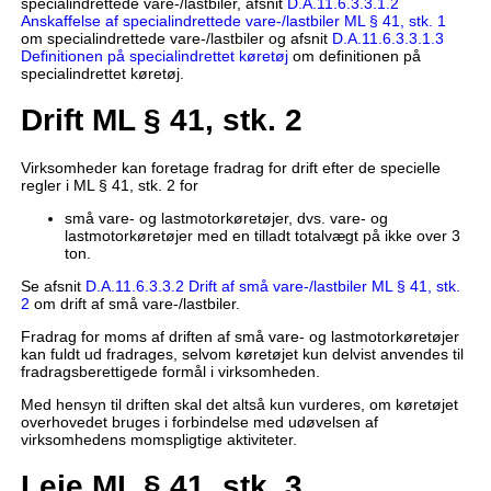
specialindrettede vare-/lastbiler, afsnit
D.A.11.6.3.3.1.2
Anskaffelse af specialindrettede vare-/lastbiler ML § 41, stk. 1
om specialindrettede vare-/lastbiler og afsnit
D.A.11.6.3.3.1.3
Definitionen på specialindrettet køretøj
om definitionen på
specialindrettet køretøj.
Drift ML § 41, stk. 2
Virksomheder kan foretage fradrag for drift efter de specielle
regler i ML § 41, stk. 2 for
små vare- og lastmotorkøretøjer, dvs. vare- og
lastmotorkøretøjer med en tilladt totalvægt på ikke over 3
ton.
Se afsnit
D.A.11.6.3.3.2 Drift af små vare-/lastbiler ML § 41, stk.
2
om drift af små vare-/lastbiler.
Fradrag for moms af driften af små vare- og lastmotorkøretøjer
kan fuldt ud fradrages, selvom køretøjet kun delvist anvendes til
fradragsberettigede formål i virksomheden.
Med hensyn til driften skal det altså kun vurderes, om køretøjet
overhovedet bruges i forbindelse med udøvelsen af
virksomhedens momspligtige aktiviteter.
Leje ML § 41, stk. 3