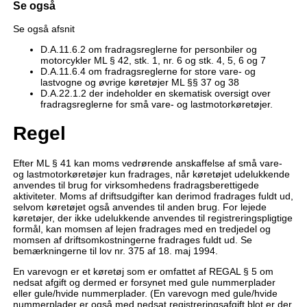
Se også
Se også afsnit
D.A.11.6.2 om fradragsreglerne for personbiler og
motorcykler ML § 42, stk. 1, nr. 6 og stk. 4, 5, 6 og 7
D.A.11.6.4 om fradragsreglerne for store vare- og
lastvogne og øvrige køretøjer ML §§ 37 og 38
D.A.22.1.2 der indeholder en skematisk oversigt over
fradragsreglerne for små vare- og lastmotorkøretøjer.
Regel
Efter ML § 41 kan moms vedrørende anskaffelse af små vare-
og lastmotorkøretøjer kun fradrages, når køretøjet udelukkende
anvendes til brug for virksomhedens fradragsberettigede
aktiviteter. Moms af driftsudgifter kan derimod fradrages fuldt ud,
selvom køretøjet også anvendes til anden brug. For lejede
køretøjer, der ikke udelukkende anvendes til registreringspligtige
formål, kan momsen af lejen fradrages med en tredjedel og
momsen af driftsomkostningerne fradrages fuldt ud. Se
bemærkningerne til lov nr. 375 af 18. maj 1994.
En varevogn er et køretøj som er omfattet af REGAL § 5 om
nedsat afgift og dermed er forsynet med gule nummerplader
eller gule/hvide nummerplader. (En varevogn med gule/hvide
nummerplader er også med nedsat registreringsafgift blot er der