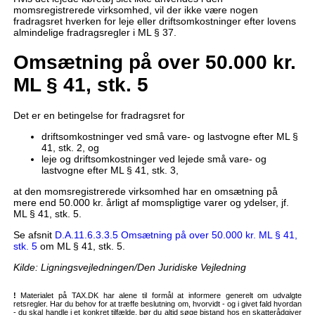
momsregistrerede virksomhed, vil der ikke være nogen
fradragsret hverken for leje eller driftsomkostninger efter lovens
almindelige fradragsregler i ML § 37.
Omsætning på over 50.000 kr.
ML § 41, stk. 5
Det er en betingelse for fradragsret for
driftsomkostninger ved små vare- og lastvogne efter ML §
41, stk. 2, og
leje og driftsomkostninger ved lejede små vare- og
lastvogne efter ML § 41, stk. 3,
at den momsregistrerede virksomhed har en omsætning på
mere end 50.000 kr. årligt af momspligtige varer og ydelser, jf.
ML § 41, stk. 5.
Se afsnit
D.A.11.6.3.3.5 Omsætning på over 50.000 kr. ML § 41,
stk. 5
om ML § 41, stk. 5.
Kilde: Ligningsvejledningen/Den Juridiske Vejledning
!
Materialet på TAX.DK har alene til formål at informere generelt om udvalgte
retsregler. Har du behov for at træffe beslutning om, hvorvidt - og i givet fald hvordan
- du skal handle i et konkret tilfælde, bør du altid søge bistand hos en skatterådgiver