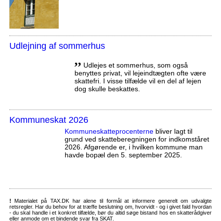
Udlejning af sommerhus
,,
Udlejes et sommerhus, som også
benyttes privat, vil lejeindtægten ofte være
skattefri. I visse tilfælde vil en del af lejen
dog skulle beskattes.
Kommuneskat 2026
Kommuneskatte­procenterne
bliver lagt til
grund ved skatteberegningen for indkomståret
2026. Afgørende er, i hvilken kommune man
havde bopæl den 5. september 2025.
!
Materialet på TAX.DK har alene til formål at informere generelt om udvalgte
retsregler. Har du behov for at træffe beslutning om, hvorvidt - og i givet fald hvordan
- du skal handle i et konkret tilfælde, bør du altid søge bistand hos en skatterådgiver
eller anmode om et bindende svar fra SKAT.