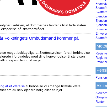
Fremleje
Skattefr
Skattefr
Ejendom
Ejendo
Ejendom
tyder i artiklen, at dommernes tendens til at lade staten
ekspertise på skatteområdet.
Sommerh
Erhverv
, når Folketingets Ombudsmand kommer på
Skattef
Moto
else meget beklageligt, at Skattestyrelsen først i forbindelse
Registre
llerede i forbindelse med dine henvendelser til styrelsen
Registre
ndling og vurdering af sagen.
Privat a
Pens
Pension
Aktie
ing af et værelse
til beboelse vil i mange tilfælde være
set om du selv ejer din bolig eller er lejer.
Aktiebe
Obligat
Renter