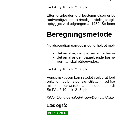
Se PAL § 10, stk. 2, 7. pkt.
Efter forarbejderne til bestemmelsen er b
nødvendigvis er en rimelig fordelingsnøgl
opbygget ved udgangen af 1982. Se bemærk
Beregningsmetode
Nutidsværdien ganges med forholdet mel
det antal år, den pågældende har 
det antal år den pågældende har v
normalt skal påbegyndes.
Se PAL § 10, stk. 2, 7. pkt.
Pensionskassen kan i stedet vælge at for
enkelte medlems pensionstilsagn med frad
mindst nutidsværdien af de indbetalte or
Se PAL § 10, stk. 2, 8. pkt.
Kilde: Ligningsvejledningen/Den Juridiske
Læs også:
BEREGNER