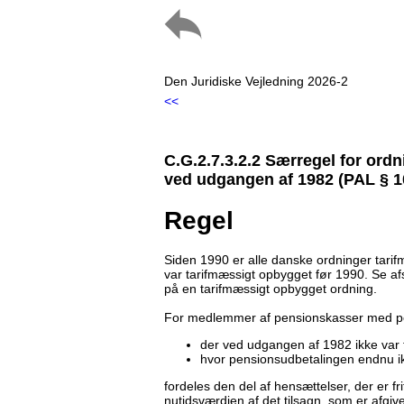
Den Juridiske Vejledning 2026-2
<<
C.G.2.7.3.2.2 Særregel for ord
ved udgangen af 1982 (PAL § 10, 
Regel
Siden 1990 er alle danske ordninger tari
var tarifmæssigt opbygget før 1990. Se af
på en tarifmæssigt opbygget ordning.
For medlemmer af pensionskasser med p
der ved udgangen af 1982 ikke var 
hvor pensionsudbetalingen endnu i
fordeles den del af hensættelser, der er fri
nutidsværdien af det tilsagn, som er afgiv