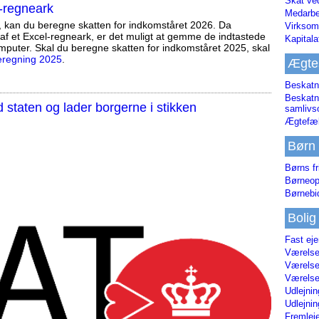
Skat ve
-regneark
Medarbe
, kan du beregne skatten for indkomståret 2026. Da
Virksom
af et Excel-regneark, er det muligt at gemme de indtastede
Kapital
mputer. Skal du beregne skatten for indkomståret 2025, skal
eregning 2025
.
Ægte
Beskatn
Beskatn
staten og lader borgerne i stikken
samliv
Ægtefæl
Børn
Børns fr
Børneop
Børnebi
Bolig
Fast ej
Værelses
Værelses
Værelses
Udlejnin
Udlejnin
Fremleje