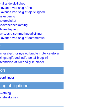
 af andelslejlighed
i avance ved salg af hus
i avance ved salg af ejerlejlighed
svurdering
msværdiskat
savancebeskatning
usudlejning
smæssig sommerhusudlejning
ri avance ved salg af sommerhus
r
ringsafgift for nye og brugte motorkøretøjer
ringsafgift ved indførsel af brugt bil
nvendelse af biler på gule plader
ion
sordninger
r og obligationer
skatning
ionsbeskatning