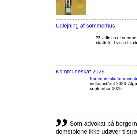
Udlejning af sommerhus
,,
Udlejes et sommerh
skattefri. I visse tilf
Kommuneskat 2026
Kommuneskatte­procent
indkomståret 2026. Afg
september 2025.
,,
Som advokat på borgernes
domstolene ikke udøver tilstr