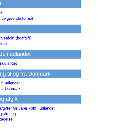
r
ift
l velgørende formål
rveafgift (boafgift)
skud
de i udlandet
i udlandet
ing til og fra Danmark
 til udlandet
 til Danmark
og afgift
afgifter for varer købt i udlandet
istrering
tagelse