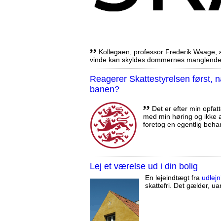
,,
Kollegaen, professor Frederik Waage, an
vinde kan skyldes dommernes manglende 
Reagerer Skattestyrelsen først
banen?
,,
Det er efter min opfatt
med min høring og ikke a
foretog en egentlig beha
Lej et værelse ud i din bolig
En lejeindtægt fra
udlejn
skattefri. Det gælder, uan