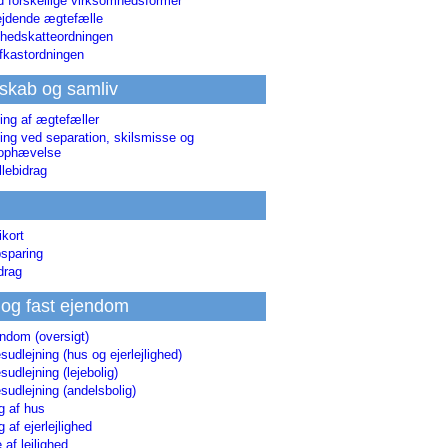
d forskellige virksomhedsformer
jdende ægtefælle
hedskatteordningen
afkastordningen
skab og samliv
ing af ægtefæller
ing ved separation, skilsmisse og
sophævelse
lebidrag
ikort
sparing
drag
 og fast ejendom
endom (oversigt)
udlejning (hus og ejerlejlighed)
udlejning (lejebolig)
udlejning (andelsbolig)
g af hus
g af ejerlejlighed
 af lejlighed