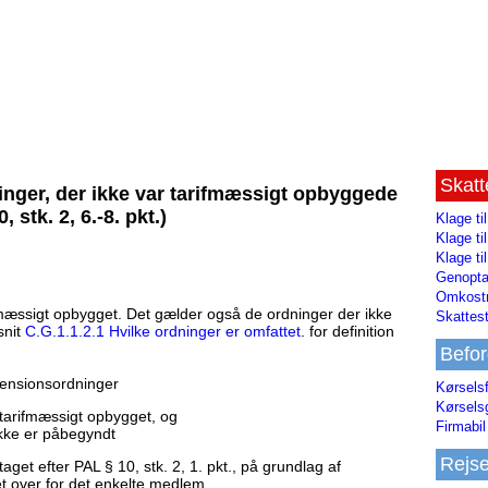
Skat
ninger, der ikke var tarifmæssigt opbyggede
stk. 2, 6.-8. pkt.)
Klage ti
Klage t
Klage ti
Genopta
Omkostn
fmæssigt opbygget. Det gælder også de ordninger der ikke
Skattest
snit
C.G.1.1.2.1 Hvilke ordninger er omfattet
. for definition
Befor
ensionsordninger
Kørsels
Kørsels
tarifmæssigt opbygget, og
Firmabil 
kke er påbegyndt
Rejs
taget efter PAL § 10, stk. 2, 1. pkt., på grundlag af
et over for det enkelte medlem.