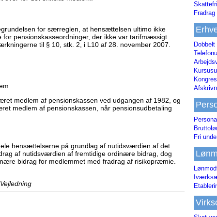
Skattefr
Fradrag 
Erhve
egrundelsen for særreglen, at hensættelsen ultimo ikke
e for pensionskasseordninger, der ikke var tarifmæssigt
ningerne til § 10, stk. 2, i L10 af 28. november 2007.
Dobbelt
Telefonu
Arbejds
Kursusu
Kongres-
lem
Afskrivn
været medlem af pensionskassen ved udgangen af 1982, og
Pers
æret medlem af pensionskassen, når pensionsudbetaling
Persona
Bruttol
Fri unde
dele hensættelserne på grundlag af nutidsværdien af det
Lønm
rag af nutidsværdien af fremtidige ordinære bidrag, dog
dinære bidrag for medlemmet med fradrag af risikopræmie.
Lønmodt
Iværksæ
 Vejledning
Etabler
Virk