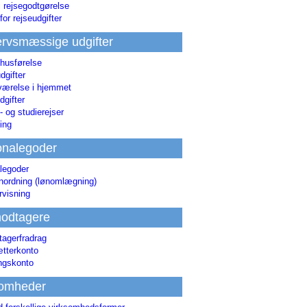
i rejsegodtgørelse
for rejseudgifter
rvsmæssige udgifter
 husførelse
dgifter
værelse i hjemmet
dgifter
 og studierejser
ing
onalegoder
legoder
ønordning (lønomlægning)
rvisning
odtagere
agerfradrag
tterkonto
ingskonto
somheder