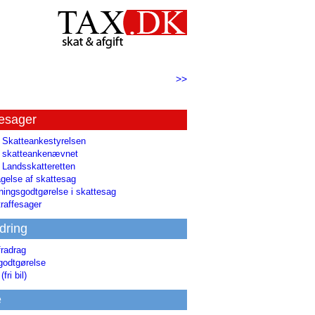
>>
tesager
l Skatteankestyrelsen
il skatteankenævnet
l Landsskatteretten
gelse af skattesag
ingsgodtgørelse i skattesag
raffesager
dring
fradrag
godtgørelse
(fri bil)
e