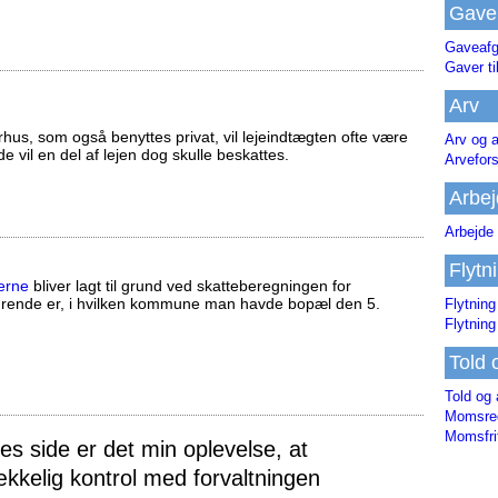
Gave
Gaveafg
Gaver ti
Arv
us, som også benyttes privat, vil lejeindtægten ofte være
Arv og a
ælde vil en del af lejen dog skulle beskattes.
Arvefor
Arbej
Arbejde 
Flytn
erne
bliver lagt til grund ved skatteberegningen for
ørende er, i hvilken kommune man havde bopæl den 5.
Flytning
Flytning
Told 
Told og 
Momsreg
Momsfri
 side er det min oplevelse, at
ækkelig kontrol med forvaltningen