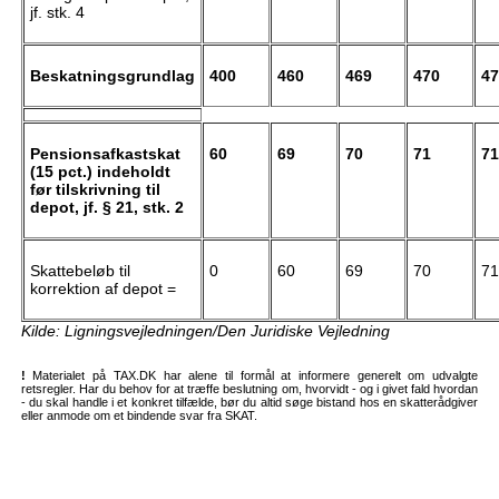
jf. stk. 4
Beskatningsgrundlag
400
460
469
470
47
Pensionsafkastskat
60
69
70
71
71
(15 pct.) indeholdt
før tilskrivning til
depot, jf. § 21, stk. 2
Skattebeløb til
0
60
69
70
71
korrektion af depot =
Kilde: Ligningsvejledningen/Den Juridiske Vejledning
!
Materialet på TAX.DK har alene til formål at informere generelt om udvalgte
retsregler. Har du behov for at træffe beslutning om, hvorvidt - og i givet fald hvordan
- du skal handle i et konkret tilfælde, bør du altid søge bistand hos en skatterådgiver
eller anmode om et bindende svar fra SKAT.