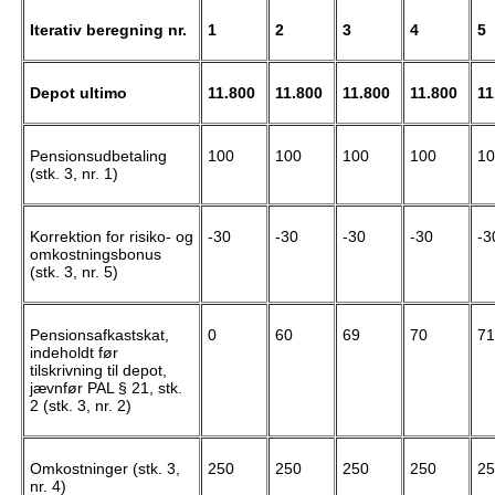
Iterativ beregning nr.
1
2
3
4
5
Depot ultimo
11.800
11.800
11.800
11.800
11
Pensionsudbetaling
100
100
100
100
10
(stk. 3, nr. 1)
Korrektion for risiko- og
-30
-30
-30
-30
-3
omkostningsbonus
(stk. 3, nr. 5)
Pensionsafkastskat,
0
60
69
70
71
indeholdt før
tilskrivning til depot,
jævnfør PAL § 21, stk.
2 (stk. 3, nr. 2)
Omkostninger (stk. 3,
250
250
250
250
25
nr. 4)