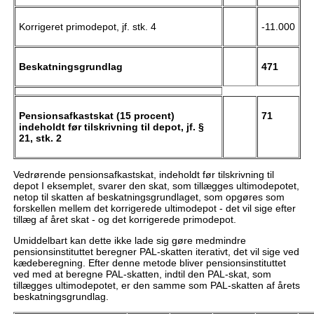
Korrigeret primodepot, jf. stk. 4
-11.000
Beskatningsgrundlag
471
Pensionsafkastskat (15 procent)
71
indeholdt før tilskrivning til depot, jf. §
21, stk. 2
Vedrørende pensionsafkastskat, indeholdt før tilskrivning til
depot I eksemplet, svarer den skat, som tillægges ultimodepotet,
netop til skatten af beskatningsgrundlaget, som opgøres som
forskellen mellem det korrigerede ultimodepot - det vil sige efter
tillæg af året skat - og det korrigerede primodepot.
Umiddelbart kan dette ikke lade sig gøre medmindre
pensionsinstituttet beregner PAL-skatten iterativt, det vil sige ved
kædeberegning. Efter denne metode bliver pensionsinstituttet
ved med at beregne PAL-skatten, indtil den PAL-skat, som
tillægges ultimodepotet, er den samme som PAL-skatten af årets
beskatningsgrundlag.