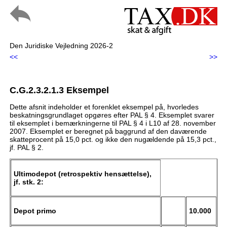
Den Juridiske Vejledning 2026-2
<<
>>
C.G.2.3.2.1.3 Eksempel
Dette afsnit indeholder et forenklet eksempel på, hvorledes
beskatningsgrundlaget opgøres efter PAL § 4. Eksemplet svarer
til eksemplet i bemærkningerne til PAL § 4 i L10 af 28. november
2007. Eksemplet er beregnet på baggrund af den daværende
skatteprocent på 15,0 pct. og ikke den nugældende på 15,3 pct.,
jf. PAL § 2.
Ultimodepot (retrospektiv hensættelse),
jf. stk. 2:
Depot primo
10.000