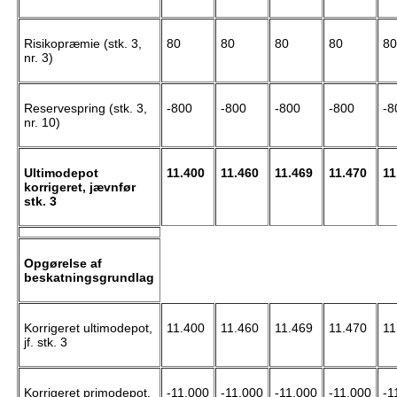
Risikopræmie (stk. 3,
80
80
80
80
80
nr. 3)
Reservespring (stk. 3,
-800
-800
-800
-800
-8
nr. 10)
Ultimodepot
11.400
11.460
11.469
11.470
11
korrigeret, jævnfør
stk. 3
Opgørelse af
beskatningsgrundlag
Korrigeret ultimodepot,
11.400
11.460
11.469
11.470
11
jf. stk. 3
Korrigeret primodepot,
-11.000
-11.000
-11.000
-11.000
-1