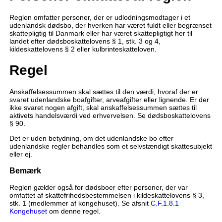
Reglen omfatter personer, der er udlodningsmodtager i et
udenlandsk dødsbo, der hverken har været fuldt eller begrænset
skattepligtig til Danmark eller har været skattepligtigt her til
landet efter dødsboskattelovens § 1, stk. 3 og 4,
kildeskattelovens § 2 eller kulbrinteskatteloven.
Regel
Anskaffelsessummen skal sættes til den værdi, hvoraf der er
svaret udenlandske boafgifter, arveafgifter eller lignende. Er der
ikke svaret nogen afgift, skal anskaffelsessummen sættes til
aktivets handelsværdi ved erhvervelsen. Se dødsboskattelovens
§ 90.
Det er uden betydning, om det udenlandske bo efter
udenlandske regler behandles som et selvstændigt skattesubjekt
eller ej.
Bemærk
Reglen gælder også for dødsboer efter personer, der var
omfattet af skattefrihedsbestemmelsen i kildeskattelovens § 3,
stk. 1 (medlemmer af kongehuset). Se afsnit
C.F.1.8.1
Kongehuset
om denne regel.