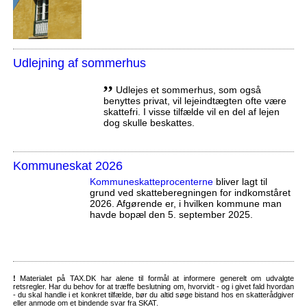
Udlejning af sommerhus
,,
Udlejes et sommerhus, som også
benyttes privat, vil lejeindtægten ofte være
skattefri. I visse tilfælde vil en del af lejen
dog skulle beskattes.
Kommuneskat 2026
Kommuneskatte­procenterne
bliver lagt til
grund ved skatteberegningen for indkomståret
2026. Afgørende er, i hvilken kommune man
havde bopæl den 5. september 2025.
!
Materialet på TAX.DK har alene til formål at informere generelt om udvalgte
retsregler. Har du behov for at træffe beslutning om, hvorvidt - og i givet fald hvordan
- du skal handle i et konkret tilfælde, bør du altid søge bistand hos en skatterådgiver
eller anmode om et bindende svar fra SKAT.