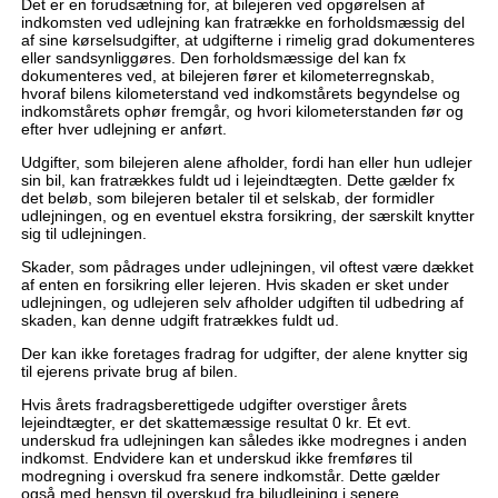
Det er en forudsætning for, at bilejeren ved opgørelsen af
indkomsten ved udlejning kan fratrække en forholdsmæssig del
af sine kørselsudgifter, at udgifterne i rimelig grad dokumenteres
eller sandsynliggøres. Den forholdsmæssige del kan fx
dokumenteres ved, at bilejeren fører et kilometerregnskab,
hvoraf bilens kilometerstand ved indkomstårets begyndelse og
indkomstårets ophør fremgår, og hvori kilometerstanden før og
efter hver udlejning er anført.
Udgifter, som bilejeren alene afholder, fordi han eller hun udlejer
sin bil, kan fratrækkes fuldt ud i lejeindtægten. Dette gælder fx
det beløb, som bilejeren betaler til et selskab, der formidler
udlejningen, og en eventuel ekstra forsikring, der særskilt knytter
sig til udlejningen.
Skader, som pådrages under udlejningen, vil oftest være dækket
af enten en forsikring eller lejeren. Hvis skaden er sket under
udlejningen, og udlejeren selv afholder udgiften til udbedring af
skaden, kan denne udgift fratrækkes fuldt ud.
Der kan ikke foretages fradrag for udgifter, der alene knytter sig
til ejerens private brug af bilen.
Hvis årets fradragsberettigede udgifter overstiger årets
lejeindtægter, er det skattemæssige resultat 0 kr. Et evt.
underskud fra udlejningen kan således ikke modregnes i anden
indkomst. Endvidere kan et underskud ikke fremføres til
modregning i overskud fra senere indkomstår. Dette gælder
også med hensyn til overskud fra biludlejning i senere