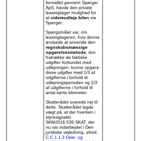
formidlet gennem Spørger
ApS, havde den private
leasingtager mulighed for
at
videreudleje bilen
via
Spørger.
Spørgsmålet var, om
leasingtageren, hvis denne
ønskede at anvende den
regnskabsmæssige
opgørelsesmetode
, dvs.
fratrække de faktiske
udgifter forbundet med
udlejningen, kunne opgøre
disse udgifter med 1/3 af
udgifterne i forhold til
udlejningsperioden og 2/3
af udgifterne i forhold til
antal kørte kilometer.
Skatterådet svarede nej til
dette. Skatterådet lagde
vægt på, at der hverken i
styresignalet
SKM2016.536.SKAT, der
nu var indarbejdet i Den
juridiske vejledning, afsnit
C.C.1.1.3 Dele- og