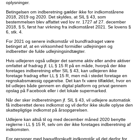
oplysninger.
Betingelsen om indberetning gælder ikke for indkomstårene
2018, 2019 og 2020. Det skyldes, at SIL § 43, som
bestemmelsen blev affattet ved lov nr. 1727 af 27. december
2018, § 5, først har virkning fra indkomståret 2021. Se lovens §
6, stk. 4.
For 2021 og senere indkomstår vil bundfradraget være
betinget af, at en virksomhed formidler udlejningen og
indberetter de fulde udlejningsindtægter.
Hvis udlejeren også udlejer det samme aktiv eller andre aktiver
omfattet af fradrag jf. LL § 15 R på en måde, hvorpå der ikke
foretages indberetning efter SIL § 43, kan udlejeren ikke
foretage fradrag efter LL § 15 R, men må i stedet foretage en
regnskabsmæssig opgørelse. Det kan fx være tilfældet, hvor en
bil udlejes både gennem en digital platform og privat gennem
opslag på Facebook eller i det lokale supermarked.
Når der sker indberetningen jf. SIL § 43, vil udlejere automatisk
få indberettet deres indkomst og vil derfor ikke skulle oplyse den
skattepligtige indkomst på årsopgørelsen.
Udlejere kan altså til og med december måned 2020 benytte
reglerne i LL § 15 R, selv om der ikke foretages indberetning af
indkomsten.
For personer med bagudforskudt indkomstår vil det derfor for