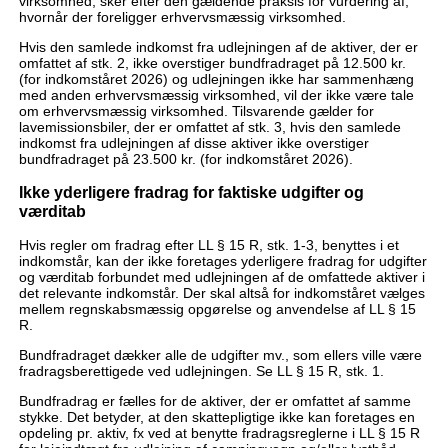
virksomhed, sker efter den gældende praksis for vurdering af,
hvornår der foreligger erhvervsmæssig virksomhed.
Hvis den samlede indkomst fra udlejningen af de aktiver, der er
omfattet af stk. 2, ikke overstiger bundfradraget på 12.500 kr.
(for indkomståret 2026) og udlejningen ikke har sammenhæng
med anden erhvervsmæssig virksomhed, vil der ikke være tale
om erhvervsmæssig virksomhed. Tilsvarende gælder for
lavemissionsbiler, der er omfattet af stk. 3, hvis den samlede
indkomst fra udlejningen af disse aktiver ikke overstiger
bundfradraget på 23.500 kr. (for indkomståret 2026).
Ikke yderligere fradrag for faktiske udgifter og
værditab
Hvis regler om fradrag efter LL § 15 R, stk. 1-3, benyttes i et
indkomstår, kan der ikke foretages yderligere fradrag for udgifter
og værditab forbundet med udlejningen af de omfattede aktiver i
det relevante indkomstår. Der skal altså for indkomståret vælges
mellem regnskabsmæssig opgørelse og anvendelse af LL § 15
R.
Bundfradraget dækker alle de udgifter mv., som ellers ville være
fradragsberettigede ved udlejningen. Se LL § 15 R, stk. 1.
Bundfradrag er fælles for de aktiver, der er omfattet af samme
stykke. Det betyder, at den skattepligtige ikke kan foretages en
opdeling pr. aktiv, fx ved at benytte fradragsreglerne i LL § 15 R