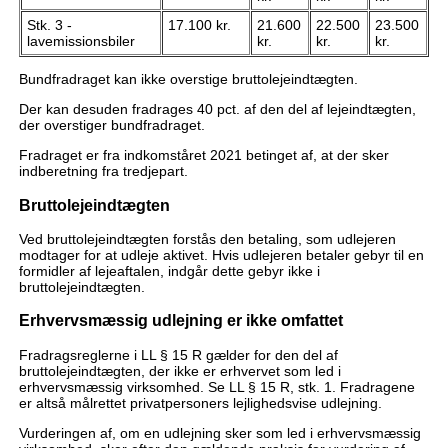
Stk. 3 -
17.100 kr.
21.600
22.500
23.500
lavemissionsbiler
kr.
kr.
kr.
Bundfradraget kan ikke overstige bruttolejeindtægten.
Der kan desuden fradrages 40 pct. af den del af lejeindtægten,
der overstiger bundfradraget.
Fradraget er fra indkomståret 2021 betinget af, at der sker
indberetning fra tredjepart.
Bruttolejeindtægten
Ved bruttolejeindtægten forstås den betaling, som udlejeren
modtager for at udleje aktivet. Hvis udlejeren betaler gebyr til en
formidler af lejeaftalen, indgår dette gebyr ikke i
bruttolejeindtægten.
Erhvervsmæssig udlejning er ikke omfattet
Fradragsreglerne i LL § 15 R gælder for den del af
bruttolejeindtægten, der ikke er erhvervet som led i
erhvervsmæssig virksomhed. Se LL § 15 R, stk. 1. Fradragene
er altså målrettet privatpersoners lejlighedsvise udlejning.
Vurderingen af, om en udlejning sker som led i erhvervsmæssig