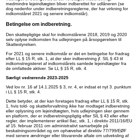
medmindre lejeindtægten bliver indberettet for udlåneren (se
dog nedenfor under indberetningsreglerne, der har virkning for
indkomståret 2021 og senere indkomstår).
Betingelse om indberetning.
Den skattepligtige skal for indkomstårene 2018, 2019 og 2020
selv oplyse indkomsten fra udlejningen på årsopgørelsen til
Skattestyrelsen.
For 2021 og senere indkomstår er det en betingelse for fradrag
efter LL § 15 R, stk. 1, at der sker indberetning jf. SIL § 43 til
indkomstregisteret af indkomstårets samlede lejeindtægter fra
de omfattede aktiver. Se LL § 15 R, stk. 4.
Særligt vedrørende 2023-2025
Ved lov nr. 16 af 14.1.2025 § 3, nr. 4, er indsat et nyt 3. punktum
i LL § 15 R, stk. 4.
Dette betyder, at der kan foretages fradrag efter LL § 15 R, stk.
1, hvis told- og skatteforvaltning ikke har modtaget indberetning
eller oplysning om lejeindtægten, hvis udlejningen sker gennem
en platform, der er indberetningspligtig efter SIL § 43 eller efter
regler, der implementerer artikel 8ac, stk. 1, i direktiv 2011/16/EU
af 15. februar 2011 om administrativt samarbejde på
beskatningsområdet og om ophævelse af direktiv 77/799/EØF
med senere ændringer eller tilsvarende aftale om udveksling af