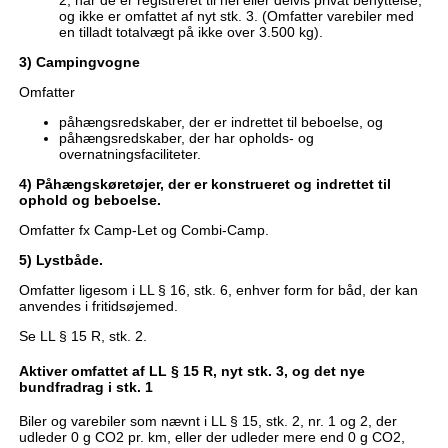
2, når de er registreret til hel eller delvis privat benyttelse,
og ikke er omfattet af nyt stk. 3. (Omfatter varebiler med
en tilladt totalvægt på ikke over 3.500 kg).
3) Campingvogne
Omfatter
påhængsredskaber, der er indrettet til beboelse, og
påhængsredskaber, der har opholds- og
overnatningsfaciliteter.
4) Påhængskøretøjer, der er konstrueret og indrettet til
ophold og beboelse.
Omfatter fx Camp-Let og Combi-Camp.
5) Lystbåde.
Omfatter ligesom i LL § 16, stk. 6, enhver form for båd, der kan
anvendes i fritidsøjemed.
Se LL § 15 R, stk. 2.
Aktiver omfattet af LL § 15 R, nyt stk. 3, og det nye
bundfradrag i stk. 1
Biler og varebiler som nævnt i LL § 15, stk. 2, nr. 1 og 2, der
udleder 0 g CO2 pr. km, eller der udleder mere end 0 g CO2,