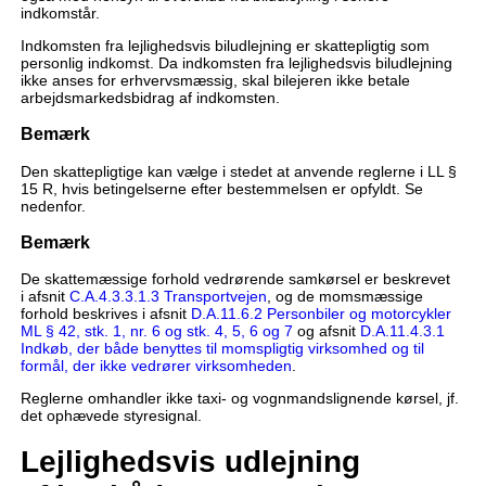
indkomstår.
Indkomsten fra lejlighedsvis biludlejning er skattepligtig som
personlig indkomst. Da indkomsten fra lejlighedsvis biludlejning
ikke anses for erhvervsmæssig, skal bilejeren ikke betale
arbejdsmarkedsbidrag af indkomsten.
Bemærk
Den skattepligtige kan vælge i stedet at anvende reglerne i LL §
15 R, hvis betingelserne efter bestemmelsen er opfyldt. Se
nedenfor.
Bemærk
De skattemæssige forhold vedrørende samkørsel er beskrevet
i afsnit
C.A.4.3.3.1.3 Transportvejen
, og de momsmæssige
forhold beskrives i afsnit
D.A.11.6.2 Personbiler og motorcykler
ML § 42, stk. 1, nr. 6 og stk. 4, 5, 6 og 7
og afsnit
D.A.11.4.3.1
Indkøb, der både benyttes til momspligtig virksomhed og til
formål, der ikke vedrører virksomheden
.
Reglerne omhandler ikke taxi- og vognmandslignende kørsel, jf.
det ophævede styresignal.
Lejlighedsvis udlejning