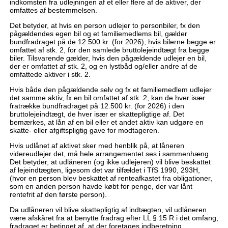
indkomsten fra udlejningen af et eller flere af de aktiver, der
omfattes af bestemmelsen.
Det betyder, at hvis en person udlejer to personbiler, fx den
pågældendes egen bil og et familiemedlems bil, gælder
bundfradraget på de 12.500 kr. (for 2026), hvis bilerne begge er
omfattet af stk. 2, for den samlede bruttolejeindtægt fra begge
biler. Tilsvarende gælder, hvis den pågældende udlejer en bil,
der er omfattet af stk. 2, og en lystbåd og/eller andre af de
omfattede aktiver i stk. 2.
Hvis både den pågældende selv og fx et familiemedlem udlejer
det samme aktiv, fx en bil omfattet af stk. 2, kan de hver især
fratrække bundfradraget på 12.500 kr. (for 2026) i den
bruttolejeindtægt, de hver især er skattepligtige af. Det
bemærkes, at lån af en bil eller et andet aktiv kan udgøre en
skatte- eller afgiftspligtig gave for modtageren.
Hvis udlånet af aktivet sker med henblik på, at låneren
videreudlejer det, må hele arrangementet ses i sammenhæng.
Det betyder, at udlåneren (og ikke udlejeren) vil blive beskattet
af lejeindtægten, ligesom det var tilfældet i TfS 1990, 293H,
(hvor en person blev beskattet af renteafkastet fra obligationer,
som en anden person havde købt for penge, der var lånt
rentefrit af den første person).
Da udlåneren vil blive skattepligtig af indtægten, vil udlåneren
være afskåret fra at benytte fradrag efter LL § 15 R i det omfang,
fradraget er betinget af, at der foretages indberetning,