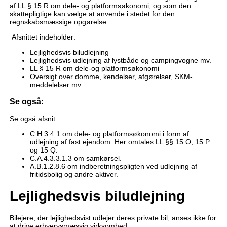
af LL § 15 R om dele- og platformsøkonomi, og som den
skattepligtige kan vælge at anvende i stedet for den
regnskabsmæssige opgørelse.
Afsnittet indeholder:
Lejlighedsvis biludlejning
Lejlighedsvis udlejning af lystbåde og campingvogne mv.
LL § 15 R om dele-og platformsøkonomi
Oversigt over domme, kendelser, afgørelser, SKM-
meddelelser mv.
Se også:
Se også afsnit
C.H.3.4.1 om dele- og platformsøkonomi i form af
udlejning af fast ejendom. Her omtales LL §§ 15 O, 15 P
og 15 Q.
C.A.4.3.3.1.3 om samkørsel.
A.B.1.2.8.6 om indberetningspligten ved udlejning af
fritidsbolig og andre aktiver.
Lejlighedsvis biludlejning
Bilejere, der lejlighedsvist udlejer deres private bil, anses ikke for
at drive erhvervsmæssig virksomhed.