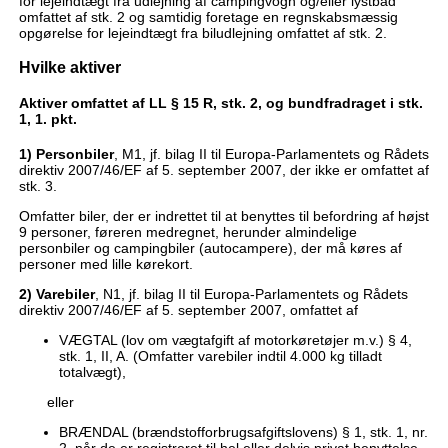
for lejeindtægt fra udlejning af campingvogn og/eller lystbåd
omfattet af stk. 2 og samtidig foretage en regnskabsmæssig
opgørelse for lejeindtægt fra biludlejning omfattet af stk. 2.
Hvilke aktiver
Aktiver omfattet af LL § 15 R, stk. 2, og bundfradraget i stk.
1, 1. pkt.
1) Personbiler
, M1, jf. bilag II til Europa-Parlamentets og Rådets
direktiv 2007/46/EF af 5. september 2007, der ikke er omfattet af
stk. 3.
Omfatter biler, der er indrettet til at benyttes til befordring af højst
9 personer, føreren medregnet, herunder almindelige
personbiler og campingbiler (autocampere), der må køres af
personer med lille kørekort.
2) Varebiler
, N1, jf. bilag II til Europa-Parlamentets og Rådets
direktiv 2007/46/EF af 5. september 2007, omfattet af
VÆGTAL (lov om vægtafgift af motorkøretøjer m.v.) § 4,
stk. 1, II, A. (Omfatter varebiler indtil 4.000 kg tilladt
totalvægt),
eller
BRÆNDAL (brændstofforbrugsafgiftslovens) § 1, stk. 1, nr.