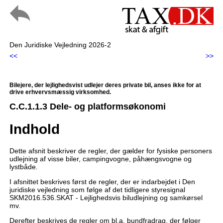
Den Juridiske Vejledning 2026-2
<<
>>
Bilejere, der lejlighedsvist udlejer deres private bil, anses ikke for at
drive erhvervsmæssig virksomhed.
C.C.1.1.3 Dele- og platformsøkonomi
Indhold
Dette afsnit beskriver de regler, der gælder for fysiske personers
udlejning af visse biler, campingvogne, påhængsvogne og
lystbåde.
I afsnittet beskrives først de regler, der er indarbejdet i Den
juridiske vejledning som følge af det tidligere styresignal
SKM2016.536.SKAT - Lejlighedsvis biludlejning og samkørsel
mv.
Derefter beskrives de regler om bl.a. bundfradrag, der følger