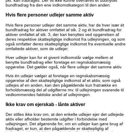
pkt. kan fradrages. Der vil ikke kunne overføres et uudnyttet
bundfradrag fra den ene indkomstkategori til den anden.
Hvis flere personer udlejer samme aktiv
Hvis flere personer udlejer det samme aktiv, har de hver især ét
bundfradrag for aktiver omfattet af stk. 2 og ét bundfradrag for
aktiver omfattet af stk. 3, der kan benyttes ved opgørelsen af
deres respektive skattepligtige indkomst fra udlejningen, og som
også omfatter deres skattepligtige indkomst fra eventuelle andre
omfattede aktiver, som de udlejer.
Hver udlejer kan for et givent indkomstår vælge mellem at
benytte bundfradrag eller foretage en regnskabsmæssig
opgørelse. Det gælder også, når flere udlejer det samme aktiv.
Hvis én udlejer vælger at foretage en regnskabsmæssig
opgørelse af den skattepligtige indkomst af et aktiv, som også
udlejes af en anden, kan den pågældende kun fratrække en
forholdsmæssig del af udgifterne mv. til udlejningen svarende til
vedkommendes faktiske andel af udlejningen.
Ikke krav om ejerskab - lånte aktiver
Der stilles ikke krav om, at den enkelte udlejer ejer det udlejede
aktiv eller afholder bestemte udgifter i forbindelse med
udlejningen. Det afgørende for, om en udlejer kan gøre brug af
fradraget, er kun, at den pågældende er skattepligtig af