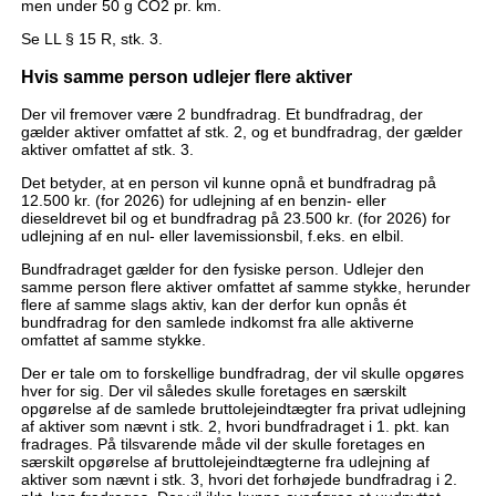
men under 50 g CO2 pr. km.
Se LL § 15 R, stk. 3.
Hvis samme person udlejer flere aktiver
Der vil fremover være 2 bundfradrag. Et bundfradrag, der
gælder aktiver omfattet af stk. 2, og et bundfradrag, der gælder
aktiver omfattet af stk. 3.
Det betyder, at en person vil kunne opnå et bundfradrag på
12.500 kr. (for 2026) for udlejning af en benzin- eller
dieseldrevet bil og et bundfradrag på 23.500 kr. (for 2026) for
udlejning af en nul- eller lavemissionsbil, f.eks. en elbil.
Bundfradraget gælder for den fysiske person. Udlejer den
samme person flere aktiver omfattet af samme stykke, herunder
flere af samme slags aktiv, kan der derfor kun opnås ét
bundfradrag for den samlede indkomst fra alle aktiverne
omfattet af samme stykke.
Der er tale om to forskellige bundfradrag, der vil skulle opgøres
hver for sig. Der vil således skulle foretages en særskilt
opgørelse af de samlede bruttolejeindtægter fra privat udlejning
af aktiver som nævnt i stk. 2, hvori bundfradraget i 1. pkt. kan
fradrages. På tilsvarende måde vil der skulle foretages en
særskilt opgørelse af bruttolejeindtægterne fra udlejning af
aktiver som nævnt i stk. 3, hvori det forhøjede bundfradrag i 2.