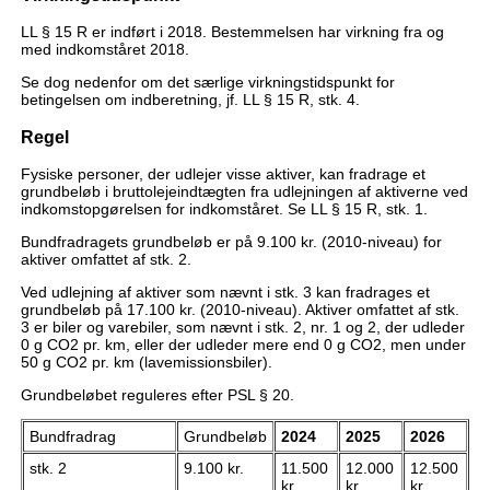
LL § 15 R er indført i 2018. Bestemmelsen har virkning fra og
med indkomståret 2018.
Se dog nedenfor om det særlige virkningstidspunkt for
betingelsen om indberetning, jf. LL § 15 R, stk. 4.
Regel
Fysiske personer, der udlejer visse aktiver, kan fradrage et
grundbeløb i bruttolejeindtægten fra udlejningen af aktiverne ved
indkomstopgørelsen for indkomståret. Se LL § 15 R, stk. 1.
Bundfradragets grundbeløb er på 9.100 kr. (2010-niveau) for
aktiver omfattet af stk. 2.
Ved udlejning af aktiver som nævnt i stk. 3 kan fradrages et
grundbeløb på 17.100 kr. (2010-niveau). Aktiver omfattet af stk.
3 er biler og varebiler, som nævnt i stk. 2, nr. 1 og 2, der udleder
0 g CO2 pr. km, eller der udleder mere end 0 g CO2, men under
50 g CO2 pr. km (lavemissionsbiler).
Grundbeløbet reguleres efter PSL § 20.
Bundfradrag
Grundbeløb
2024
2025
2026
stk. 2
9.100 kr.
11.500
12.000
12.500
kr.
kr.
kr.