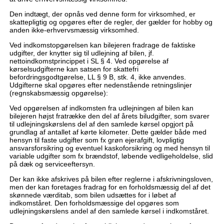
Den indtægt, der opnås ved denne form for virksomhed, er
skattepligtig og opgøres efter de regler, der gælder for hobby og
anden ikke-erhvervsmæssig virksomhed.
Ved indkomstopgørelsen kan bilejeren fradrage de faktiske
udgifter, der knytter sig til udlejning af bilen, jf.
nettoindkomstprincippet i SL § 4. Ved opgørelse af
kørselsudgifterne kan satsen for skattefri
befordringsgodtgørelse, LL § 9 B, stk. 4, ikke anvendes.
Udgifterne skal opgøres efter nedenstående retningslinjer
(regnskabsmæssig opgørelse):
Ved opgørelsen af indkomsten fra udlejningen af bilen kan
bilejeren højst fratrække den del af årets biludgifter, som svarer
til udlejningskørslens del af den samlede kørsel opgjort på
grundlag af antallet af kørte kilometer. Dette gælder både med
hensyn til faste udgifter som fx grøn ejerafgift, lovpligtig
ansvarsforsikring og eventuel kaskoforsikring og med hensyn til
variable udgifter som fx brændstof, løbende vedligeholdelse, slid
på dæk og serviceeftersyn.
Der kan ikke afskrives på bilen efter reglerne i afskrivningsloven,
men der kan foretages fradrag for en forholdsmæssig del af det
skønnede værditab, som bilen udsættes for i løbet af
indkomståret. Den forholdsmæssige del opgøres som
udlejningskørslens andel af den samlede kørsel i indkomståret.