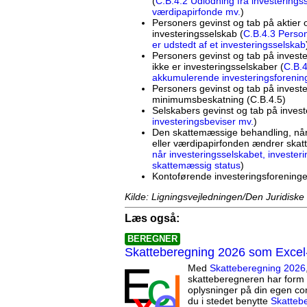
(
C.B.4.2 Udlodning fra investerings
værdipapirfonde mv.
)
Personers gevinst og tab på aktier o
investeringsselskab (
C.B.4.3 Person
er udstedt af et investeringsselskab
Personers gevinst og tab på investe
ikke er investeringsselskaber (
C.B.4
akkumulerende investeringsforeninge
Personers gevinst og tab på invester
minimumsbeskatning (C.B.4.5)
Selskabers gevinst og tab på invest
investeringsbeviser mv.
)
Den skattemæssige behandling, når 
eller værdipapirfonden ændrer skat
når investeringsselskabet, invester
skattemæssig status
)
Kontoførende investeringsforeninge
Kilde: Ligningsvejledningen/Den Juridiske
Læs også:
BEREGNER
Skatteberegning 2026 som Excel
Med
Skatteberegning 2026
skatteberegneren har form 
oplysninger på din egen co
du i stedet benytte
Skatteb