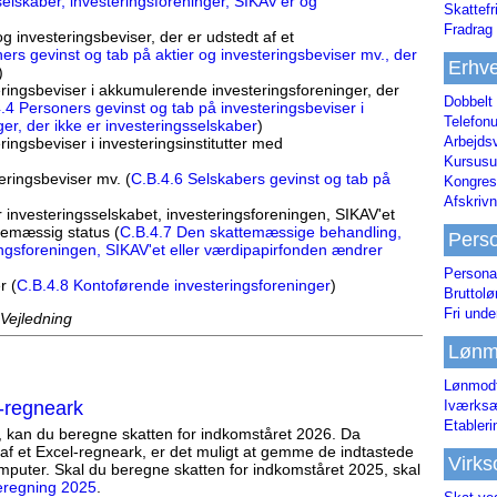
selskaber, investeringsforeninger, SIKAV'er og
Skattefr
Fradrag 
g investeringsbeviser, der er udstedt af et
ers gevinst og tab på aktier og investeringsbeviser mv., der
Erhve
)
ringsbeviser i akkumulerende investeringsforeninger, der
Dobbelt
.4 Personers gevinst og tab på investeringsbeviser i
Telefonu
r, der ikke er investeringsselskaber
)
Arbejds
ingsbeviser i investeringsinstitutter med
Kursusu
eringsbeviser mv. (
C.B.4.6 Selskabers gevinst og tab på
Kongres-
Afskrivn
investeringsselskabet, investeringsforeningen, SIKAV'et
temæssig status (
C.B.4.7 Den skattemæssige behandling,
Pers
ingsforeningen, SIKAV'et eller værdipapirfonden ændrer
Persona
r (
C.B.4.8 Kontoførende investeringsforeninger
)
Bruttol
Fri unde
 Vejledning
Lønm
Lønmodt
-regneark
Iværksæ
Etabler
, kan du beregne skatten for indkomståret 2026. Da
af et Excel-regneark, er det muligt at gemme de indtastede
Virk
mputer. Skal du beregne skatten for indkomståret 2025, skal
eregning 2025
.