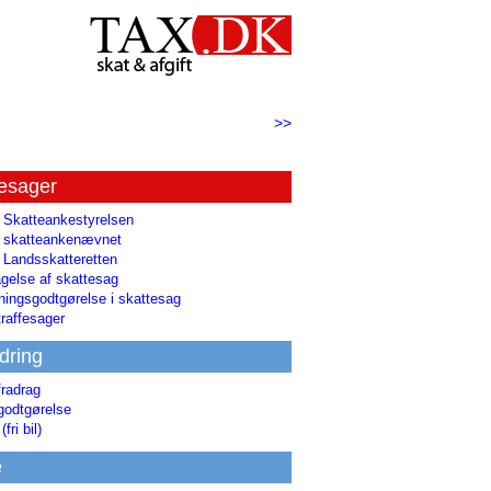
>>
tesager
l Skatteankestyrelsen
il skatteankenævnet
l Landsskatteretten
gelse af skattesag
ingsgodtgørelse i skattesag
raffesager
dring
fradrag
godtgørelse
(fri bil)
e