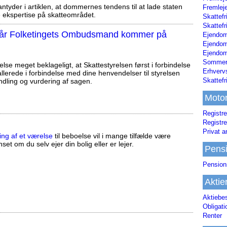
tyder i artiklen, at dommernes tendens til at lade staten
Fremleje
ekspertise på skatteområdet.
Skattefr
Skattefr
, når Folketingets Ombudsmand kommer på
Ejendom
Ejendo
Ejendom
Sommerh
else meget beklageligt, at Skattestyrelsen først i forbindelse
Erhverv
llerede i forbindelse med dine henvendelser til styrelsen
Skattef
ndling og vurdering af sagen.
Moto
Registre
Registre
Privat a
ing af et værelse
til beboelse vil i mange tilfælde være
set om du selv ejer din bolig eller er lejer.
Pens
Pension
Aktie
Aktiebe
Obligat
Renter