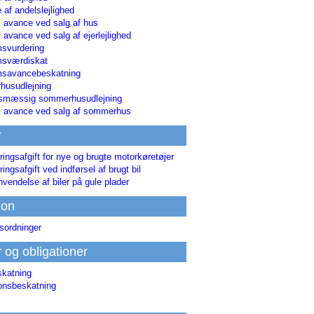
 af andelslejlighed
i avance ved salg af hus
i avance ved salg af ejerlejlighed
svurdering
msværdiskat
savancebeskatning
usudlejning
smæssig sommerhusudlejning
ri avance ved salg af sommerhus
r
ringsafgift for nye og brugte motorkøretøjer
ringsafgift ved indførsel af brugt bil
nvendelse af biler på gule plader
ion
sordninger
r og obligationer
skatning
ionsbeskatning