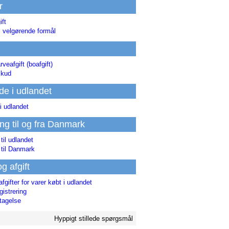
r
ift
l velgørende formål
rveafgift (boafgift)
skud
de i udlandet
i udlandet
ing til og fra Danmark
 til udlandet
 til Danmark
og afgift
afgifter for varer købt i udlandet
istrering
tagelse
Hyppigt stillede spørgsmål