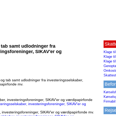
Skat
 tab samt udlodninger fra
ringsforeninger, SIKAV'er og
Klage ti
Klage t
Klage ti
Genopta
Omkostn
Skattest
 og tab samt udlodninger fra investeringsselskaber,
Befor
papirfonde mv.
Kørsels
Kørsels
aber, investeringsforeninger, SIKAV'er og værdipapirfonde
Firmabil 
teringsselskaber, investeringsforeninger, SIKAV'er og
Rejs
, investeringsforeninger, SIKAV'er og værdipapirfonde mv.