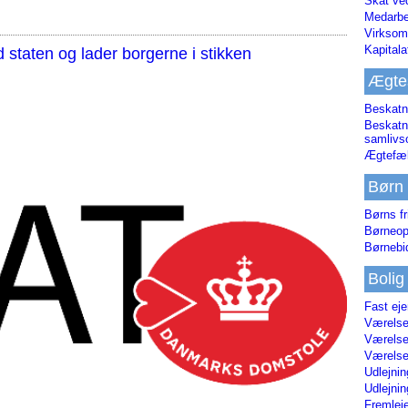
Skat ve
Medarbe
Virksom
Kapital
staten og lader borgerne i stikken
Ægte
Beskatn
Beskatn
samliv
Ægtefæl
Børn
Børns fr
Børneop
Børnebi
Bolig
Fast ej
Værelses
Værelses
Værelses
Udlejnin
Udlejnin
Fremleje