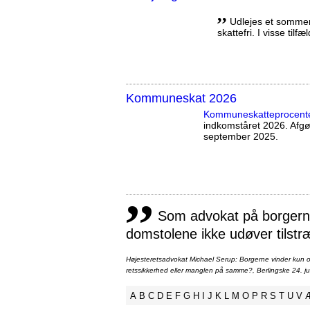
,,
Udlejes et sommerh
skattefri. I visse tilf
Kommuneskat 2026
Kommuneskatte­procent
indkomståret 2026. Afg
september 2025.
,,
Som advokat på borgernes
domstolene ikke udøver tilstr
Højesteretsadvokat Michael Serup: Borgerne vinder kun ot
retssikkerhed eller manglen på samme?, Berlingske 24. ju
A
B
C
D
E
F
G
H
I
J
K
L
M
O
P
R
S
T
U
V