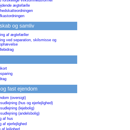
d forskellige virksomhedsformer
jdende ægtefælle
hedskatteordningen
afkastordningen
skab og samliv
ing af ægtefæller
ing ved separation, skilsmisse og
sophævelse
lebidrag
ikort
sparing
drag
 og fast ejendom
endom (oversigt)
udlejning (hus og ejerlejlighed)
udlejning (lejebolig)
udlejning (andelsbolig)
g af hus
g af ejerlejlighed
 af lejlighed