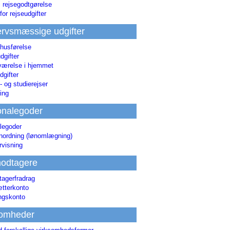
i rejsegodtgørelse
for rejseudgifter
rvsmæssige udgifter
 husførelse
dgifter
værelse i hjemmet
dgifter
 og studierejser
ing
onalegoder
legoder
ønordning (lønomlægning)
rvisning
odtagere
agerfradrag
tterkonto
ingskonto
somheder