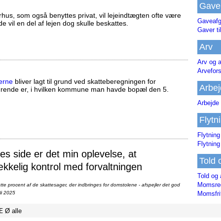
Gave
us, som også benyttes privat, vil lejeindtægten ofte være
Gaveafg
ælde vil en del af lejen dog skulle beskattes.
Gaver ti
Arv
Arv og a
Arvefor
erne
bliver lagt til grund ved skatteberegningen for
Arbej
ørende er, i hvilken kommune man havde bopæl den 5.
Arbejde 
Flytn
Flytning
Flytning
 side er det min oplevelse, at
Told 
ækkelig kontrol med forvaltningen
Told og 
Momsreg
te procent af de skattesager, der indbringes for domstolene - afspejler det god
li 2025
Momsfri
Æ
Ø
alle