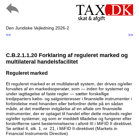
Den Juridiske Vejledning 2026-2
<<
>>
C.B.2.1.1.20 Forklaring af reguleret marked og
multilateral handelsfacilitet
Reguleret marked
Et reguleret marked er et multilateralt system, der drives og/eller
forvaltes af en markedsoperatør, som — inden for systemet og
under iagttagelse af faste regler — sætter forskellige
tredjeparters købs- og salgsinteresser i finansielle instrumenter i
forbindelse med hinanden eller befordrer dette på en sådan
måde, at det medfører indgåelse af en aftale om finansielle
instrumenter, der er optaget til handel efter dette markeds regler
og/eller systemer, og som er meddelt tilladelse og fungerer efter
forskrifterne samt bestemmelserne i afsnit III i MiFID II direktivet.
Se artikel 4, stk. 1, nr. 21, i MiFID II-direktivet (Markets in
Financial Instruments Directive)