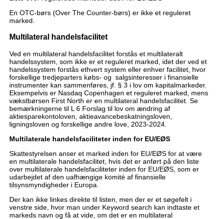
En OTC-børs (Over The Counter-børs) er ikke et reguleret
marked.
Multilateral handelsfacilitet
Ved en multilateral handelsfacilitet forstås et multilateralt
handelssystem, som ikke er et reguleret marked, idet der ved et
handelssystem forstås ethvert system eller enhver facilitet, hvor
forskellige tredjeparters købs- og salgsinteresser i finansielle
instrumenter kan sammenføres, jf. § 3 i lov om kapitalmarkeder.
Eksempelvis er Nasdaq Copenhagen et reguleret marked, mens
vækstbørsen First North er en multilateral handelsfacilitet. Se
bemærkningerne til L 6 Forslag til lov om ændring af
aktiesparekontoloven, aktieavancebeskatningsloven,
ligningsloven og forskellige andre love, 2023-2024.
Multilaterale handelsfaciliteter inden for EU/EØS
Skattestyrelsen anser et marked inden for EU/EØS for at være
en multilaterale handelsfacilitet, hvis det er anført på den liste
over multilaterale handelsfaciliteter inden for EU/EØS, som er
udarbejdet af den uafhængige komité af finansielle
tilsynsmyndigheder i Europa.
Der kan ikke linkes direkte til listen, men der er et søgefelt i
venstre side, hvor man under Keyword search kan indtaste et
markeds navn og få at vide, om det er en multilateral