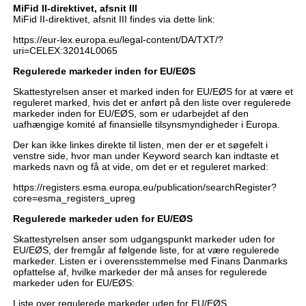
MiFid II-direktivet, afsnit III
MiFid II-direktivet, afsnit III findes via dette link:
https://eur-lex.europa.eu/legal-content/DA/TXT/?
uri=CELEX:32014L0065
Regulerede markeder inden for EU/EØS
Skattestyrelsen anser et marked inden for EU/EØS for at være et
reguleret marked, hvis det er anført på den liste over regulerede
markeder inden for EU/EØS, som er udarbejdet af den
uafhængige komité af finansielle tilsynsmyndigheder i Europa.
Der kan ikke linkes direkte til listen, men der er et søgefelt i
venstre side, hvor man under Keyword search kan indtaste et
markeds navn og få at vide, om det er et reguleret marked:
https://registers.esma.europa.eu/publication/searchRegister?
core=esma_registers_upreg
Regulerede markeder uden for EU/EØS
Skattestyrelsen anser som udgangspunkt markeder uden for
EU/EØS, der fremgår af følgende liste, for at være regulerede
markeder. Listen er i overensstemmelse med Finans Danmarks
opfattelse af, hvilke markeder der må anses for regulerede
markeder uden for EU/EØS:
Liste over regulerede markeder uden for EU/EØS