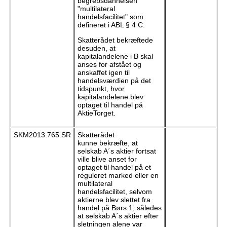
begrebsdannelsen
"multilateral
handelsfacilitet" som
defineret i ABL § 4 C.
Skatterådet bekræftede
desuden, at
kapitalandelene i B skal
anses for afstået og
anskaffet igen til
handelsværdien på det
tidspunkt, hvor
kapitalandelene blev
optaget til handel på
AktieTorget.
SKM2013.765.SR
Skatterådet
kunne bekræfte, at
selskab A´s aktier fortsat
ville blive anset for
optaget til handel på et
reguleret marked eller en
multilateral
handelsfacilitet, selvom
aktierne blev slettet fra
handel på Børs 1, således
at selskab A´s aktier efter
sletningen alene var