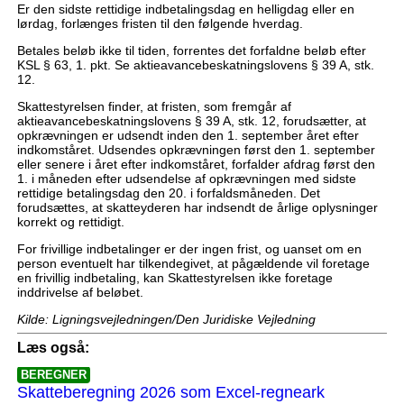
Er den sidste rettidige indbetalingsdag en helligdag eller en
lørdag, forlænges fristen til den følgende hverdag.
Betales beløb ikke til tiden, forrentes det forfaldne beløb efter
KSL § 63, 1. pkt. Se aktieavancebeskatningslovens § 39 A, stk.
12.
Skattestyrelsen finder, at fristen, som fremgår af
aktieavancebeskatningslovens § 39 A, stk. 12, forudsætter, at
opkrævningen er udsendt inden den 1. september året efter
indkomståret. Udsendes opkrævningen først den 1. september
eller senere i året efter indkomståret, forfalder afdrag først den
1. i måneden efter udsendelse af opkrævningen med sidste
rettidige betalingsdag den 20. i forfaldsmåneden. Det
forudsættes, at skatteyderen har indsendt de årlige oplysninger
korrekt og rettidigt.
For frivillige indbetalinger er der ingen frist, og uanset om en
person eventuelt har tilkendegivet, at pågældende vil foretage
en frivillig indbetaling, kan Skattestyrelsen ikke foretage
inddrivelse af beløbet.
Kilde: Ligningsvejledningen/Den Juridiske Vejledning
Læs også:
BEREGNER
Skatteberegning 2026 som Excel-regneark