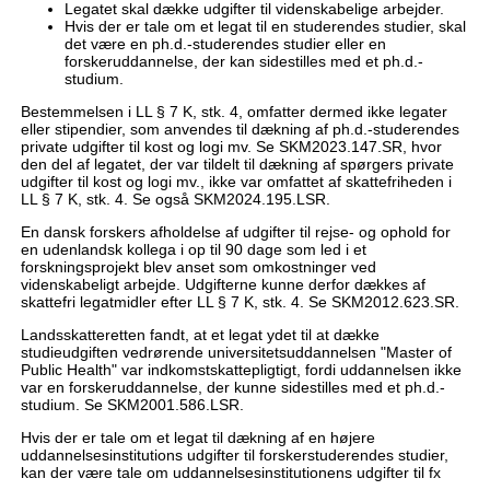
Legatet skal dække udgifter til videnskabelige arbejder.
Hvis der er tale om et legat til en studerendes studier, skal
det være en ph.d.-studerendes studier eller en
forskeruddannelse, der kan sidestilles med et ph.d.-
studium.
Bestemmelsen i LL § 7 K, stk. 4, omfatter dermed ikke legater
eller stipendier, som anvendes til dækning af ph.d.-studerendes
private udgifter til kost og logi mv. Se SKM2023.147.SR, hvor
den del af legatet, der var tildelt til dækning af spørgers private
udgifter til kost og logi mv., ikke var omfattet af skattefriheden i
LL § 7 K, stk. 4. Se også SKM2024.195.LSR.
En dansk forskers afholdelse af udgifter til rejse- og ophold for
en udenlandsk kollega i op til 90 dage som led i et
forskningsprojekt blev anset som omkostninger ved
videnskabeligt arbejde. Udgifterne kunne derfor dækkes af
skattefri legatmidler efter LL § 7 K, stk. 4. Se SKM2012.623.SR.
Landsskatteretten fandt, at et legat ydet til at dække
studieudgiften vedrørende universitetsuddannelsen "Master of
Public Health" var indkomstskattepligtigt, fordi uddannelsen ikke
var en forskeruddannelse, der kunne sidestilles med et ph.d.-
studium. Se SKM2001.586.LSR.
Hvis der er tale om et legat til dækning af en højere
uddannelsesinstitutions udgifter til forskerstuderendes studier,
kan der være tale om uddannelsesinstitutionens udgifter til fx