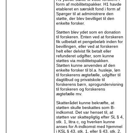
form af mobilitetspakker. H1 havde
etableret en særskilt fond i form af
Spørger til at administrere den
støtte, der blev bevilliget til den
enkelte forsker.
Støtten blev ydet som en donation
til forskeren. Enten ved at forskeren
fik udbetalt et pengebeløb inden for
bevillingen, eller ved at forskeren
helt eller delvist fik betalt eller
refunderet udgifter, som kunne
støttes via mobilitetspakken.
Støtten kunne anvendes af den
enkelte forsker til bl.a. husleje, løn
til forskerens ægtefælle, udgifter til
dagtilbud og privatskole til
forskerens børn, sprogundervisning
til forskeren og forskerens
ægtefælle mv.
Skatterådet kunne bekræfte, at
støtten skulle beskattes som B-
indkomst. Det var henset til, at
støtten var skattepligtig efter SL § 4,
stk. 1, litra c, og hverken kunne
anses for A-indkomst med hjemmel
i KSL § 43, stk. 1, eller § 43, stk. 2,