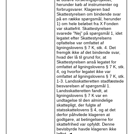
herunder køb af instrumenter og
forbrugsvarer. Klageren bad
Skattestyrelsen om bindende svar
på en række spørgsmål, herunder
1) om hele beløbet fra X Fonden
var skattefrit. Skattestyrelsen
svarede "Nej" på spørgsmål 1, idet
legatet efter Skattestyrelsens
opfattelse var omfattet af
ligningslovens § 7 K, stk. 4. Det
fremgik ikke af det bindende svar,
hvad der lå til grund for, at
Skattestyrelsen anså legatet for
omfattet af ligningslovens § 7 K, stk.
4, og hvorfor legatet ikke var
omfattet af ligningslovens § 7 K, stk.
1-3. Landsskatteretten stadfæstede
besvarelsen af spørgsmål 1.
Landsskatteretten fandt, at
ligningslovens § 7 K var en
undtagelse til den almindelige
skattepligt, der fulgte af
statsskattelovens § 4, og at det
derfor påhvilede klageren at
godtgøre, at betingelserne for
skattefrihed var opfyldt. Denne
bevisbyrde havde klageren ikke
løftet. ◄