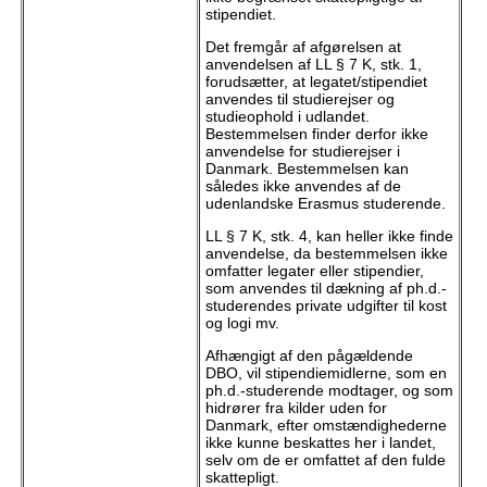
stipendiet.
Det fremgår af afgørelsen at
anvendelsen af LL § 7 K, stk. 1,
forudsætter, at legatet/stipendiet
anvendes til studierejser og
studieophold i udlandet.
Bestemmelsen finder derfor ikke
anvendelse for studierejser i
Danmark. Bestemmelsen kan
således ikke anvendes af de
udenlandske Erasmus studerende.
LL § 7 K, stk. 4, kan heller ikke finde
anvendelse, da bestemmelsen ikke
omfatter legater eller stipendier,
som anvendes til dækning af ph.d.-
studerendes private udgifter til kost
og logi mv.
Afhængigt af den pågældende
DBO, vil stipendiemidlerne, som en
ph.d.-studerende modtager, og som
hidrører fra kilder uden for
Danmark, efter omstændighederne
ikke kunne beskattes her i landet,
selv om de er omfattet af den fulde
skattepligt.