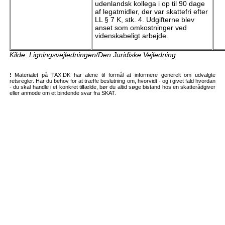
udenlandsk kollega i op til 90 dage
af legatmidler, der var skattefri efter
LL § 7 K, stk. 4. Udgifterne blev
anset som omkostninger ved
videnskabeligt arbejde.
Kilde: Ligningsvejledningen/Den Juridiske Vejledning
!
Materialet på TAX.DK har alene til formål at informere generelt om udvalgte
retsregler. Har du behov for at træffe beslutning om, hvorvidt - og i givet fald hvordan
- du skal handle i et konkret tilfælde, bør du altid søge bistand hos en skatterådgiver
eller anmode om et bindende svar fra SKAT.