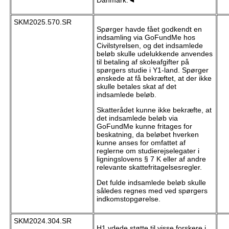
Danmark.◄
SKM2025.570.SR
Spørger havde fået godkendt en
indsamling via GoFundMe hos
Civilstyrelsen, og det indsamlede
beløb skulle udelukkende anvendes
til betaling af skoleafgifter på
spørgers studie i Y1-land. Spørger
ønskede at få bekræftet, at der ikke
skulle betales skat af det
indsamlede beløb.
Skatterådet kunne ikke bekræfte, at
det indsamlede beløb via
GoFundMe kunne fritages for
beskatning, da beløbet hverken
kunne anses for omfattet af
reglerne om studierejselegater i
ligningslovens § 7 K eller af andre
relevante skattefritagelsesregler.
Det fulde indsamlede beløb skulle
således regnes med ved spørgers
indkomstopgørelse.
SKM2024.304.SR
H1 ydede støtte til visse forskere i