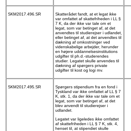
SKM2017.496.SR
Skatterådet fandt, at et legat ikke
var omfattet af skattefriheden i LL §
7 K, da der ikke var tale om et
legat, som var betinget af, at det
anvendtes til studierejser i udlandet,
eller betinget af, at det anvendtes til
dækning af omkostninger ved
videnskabelige arbejder, herunder
en højere uddannelsesinstitutions
udgifter til ph.d.-studerendes
studier. Legatet skulle anvendes til
dækning af spørgers private
udgifter til kost og logi mv.
SKM2017.495.SR
Spørgers stipendium fra en fond i
Tyskland var ikke omfattet af LL § 7
K, stk. 1, da der ikke var tale om et
legat, som var betinget af, at det
blev anvendt til studierejser i
udlandet.
Legatet var ligeledes ikke omfattet
af skattefriheden i LL § 7 K, stk. 4,
henset til, at stipendiet skulle