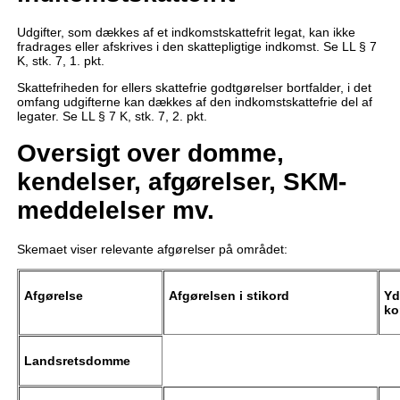
Udgifter, som dækkes af et indkomstskattefrit legat, kan ikke
fradrages eller afskrives i den skattepligtige indkomst. Se LL § 7
K, stk. 7, 1. pkt.
Skattefriheden for ellers skattefrie godtgørelser bortfalder, i det
omfang udgifterne kan dækkes af den indkomstskattefrie del af
legater. Se LL § 7 K, stk. 7, 2. pkt.
Oversigt over domme,
kendelser, afgørelser, SKM-
meddelelser mv.
Skemaet viser relevante afgørelser på området:
Afgørelse
Afgørelsen i stikord
Yd
ko
Landsretsdomme