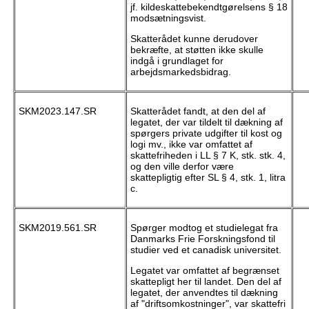
jf. kildeskattebekendtgørelsens § 18
modsætningsvist.
Skatterådet kunne derudover
bekræfte, at støtten ikke skulle
indgå i grundlaget for
arbejdsmarkedsbidrag.
SKM2023.147.SR
Skatterådet fandt, at den del af
legatet, der var tildelt til dækning af
spørgers private udgifter til kost og
logi mv., ikke var omfattet af
skattefriheden i LL § 7 K, stk. stk. 4,
og den ville derfor være
skattepligtig efter SL § 4, stk. 1, litra
c.
SKM2019.561.SR
Spørger modtog et studielegat fra
Danmarks Frie Forskningsfond til
studier ved et canadisk universitet.
Legatet var omfattet af begrænset
skattepligt her til landet. Den del af
legatet, der anvendtes til dækning
af "driftsomkostninger", var skattefri