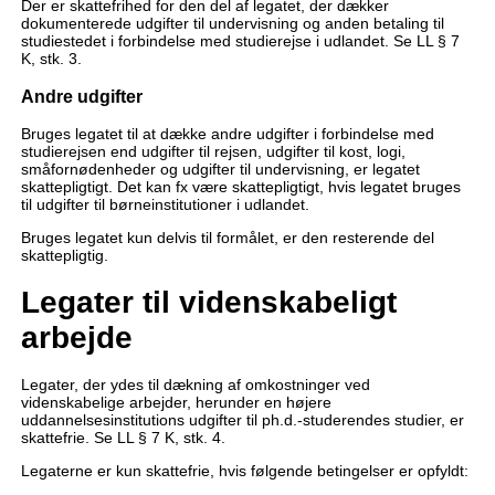
Der er skattefrihed for den del af legatet, der dækker
dokumenterede udgifter til undervisning og anden betaling til
studiestedet i forbindelse med studierejse i udlandet. Se LL § 7
K, stk. 3.
Andre udgifter
Bruges legatet til at dække andre udgifter i forbindelse med
studierejsen end udgifter til rejsen, udgifter til kost, logi,
småfornødenheder og udgifter til undervisning, er legatet
skattepligtigt. Det kan fx være skattepligtigt, hvis legatet bruges
til udgifter til børneinstitutioner i udlandet.
Bruges legatet kun delvis til formålet, er den resterende del
skattepligtig.
Legater til videnskabeligt
arbejde
Legater, der ydes til dækning af omkostninger ved
videnskabelige arbejder, herunder en højere
uddannelsesinstitutions udgifter til ph.d.-studerendes studier, er
skattefrie. Se LL § 7 K, stk. 4.
Legaterne er kun skattefrie, hvis følgende betingelser er opfyldt: