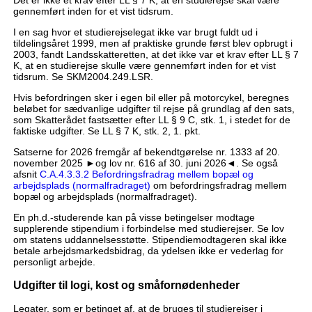
gennemført inden for et vist tidsrum.
I en sag hvor et studierejselegat ikke var brugt fuldt ud i
tildelingsåret 1999, men af praktiske grunde først blev opbrugt i
2003, fandt Landsskatteretten, at det ikke var et krav efter LL § 7
K, at en studierejse skulle være gennemført inden for et vist
tidsrum. Se SKM2004.249.LSR.
Hvis befordringen sker i egen bil eller på motorcykel, beregnes
beløbet for sædvanlige udgifter til rejse på grundlag af den sats,
som Skatterådet fastsætter efter LL § 9 C, stk. 1, i stedet for de
faktiske udgifter. Se LL § 7 K, stk. 2, 1. pkt.
Satserne for 2026 fremgår af bekendtgørelse nr. 1333 af 20.
november 2025 ►og lov nr. 616 af 30. juni 2026◄. Se også
afsnit
C.A.4.3.3.2 Befordringsfradrag mellem bopæl og
arbejdsplads (normalfradraget)
om befordringsfradrag mellem
bopæl og arbejdsplads (normalfradraget).
En ph.d.-studerende kan på visse betingelser modtage
supplerende stipendium i forbindelse med studierejser. Se lov
om statens uddannelsesstøtte. Stipendiemodtageren skal ikke
betale arbejdsmarkedsbidrag, da ydelsen ikke er vederlag for
personligt arbejde.
Udgifter til logi, kost og småfornødenheder
Legater, som er betinget af, at de bruges til studierejser i