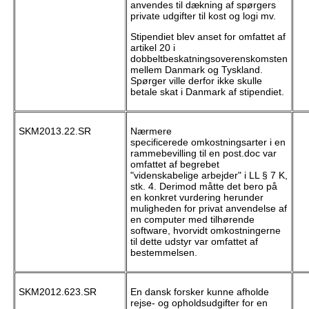
anvendes til dækning af spørgers
private udgifter til kost og logi mv.
Stipendiet blev anset for omfattet af
artikel 20 i
dobbeltbeskatningsoverenskomsten
mellem Danmark og Tyskland.
Spørger ville derfor ikke skulle
betale skat i Danmark af stipendiet.
SKM2013.22.SR
Nærmere
specificerede omkostningsarter i en
rammebevilling til en post.doc var
omfattet af begrebet
"videnskabelige arbejder" i LL § 7 K,
stk. 4. Derimod måtte det bero på
en konkret vurdering herunder
muligheden for privat anvendelse af
en computer med tilhørende
software, hvorvidt omkostningerne
til dette udstyr var omfattet af
bestemmelsen.
SKM2012.623.SR
En dansk forsker kunne afholde
rejse- og opholdsudgifter for en