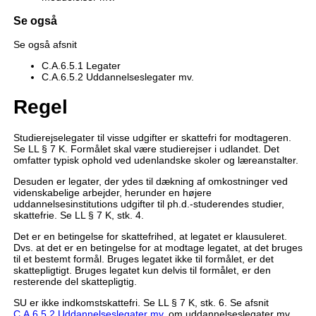
Se også
Se også afsnit
C.A.6.5.1 Legater
C.A.6.5.2 Uddannelseslegater mv.
Regel
Studierejselegater til visse udgifter er skattefri for modtageren.
Se LL § 7 K. Formålet skal være studierejser i udlandet. Det
omfatter typisk ophold ved udenlandske skoler og læreanstalter.
Desuden er legater, der ydes til dækning af omkostninger ved
videnskabelige arbejder, herunder en højere
uddannelsesinstitutions udgifter til ph.d.-studerendes studier,
skattefrie. Se LL § 7 K, stk. 4.
Det er en betingelse for skattefrihed, at legatet er klausuleret.
Dvs. at det er en betingelse for at modtage legatet, at det bruges
til et bestemt formål. Bruges legatet ikke til formålet, er det
skattepligtigt. Bruges legatet kun delvis til formålet, er den
resterende del skattepligtig.
SU er ikke indkomstskattefri. Se LL § 7 K, stk. 6. Se afsnit
C.A.6.5.2 Uddannelseslegater mv.
om uddannelseslegater mv.