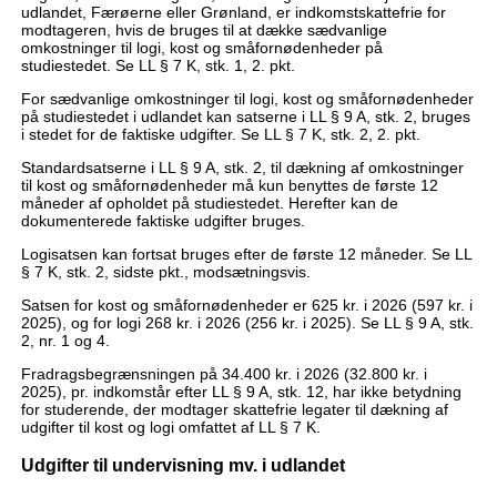
udlandet, Færøerne eller Grønland, er indkomstskattefrie for
modtageren, hvis de bruges til at dække sædvanlige
omkostninger til logi, kost og småfornødenheder på
studiestedet. Se LL § 7 K, stk. 1, 2. pkt.
For sædvanlige omkostninger til logi, kost og småfornødenheder
på studiestedet i udlandet kan satserne i LL § 9 A, stk. 2, bruges
i stedet for de faktiske udgifter. Se LL § 7 K, stk. 2, 2. pkt.
Standardsatserne i LL § 9 A, stk. 2, til dækning af omkostninger
til kost og småfornødenheder må kun benyttes de første 12
måneder af opholdet på studiestedet. Herefter kan de
dokumenterede faktiske udgifter bruges.
Logisatsen kan fortsat bruges efter de første 12 måneder. Se LL
§ 7 K, stk. 2, sidste pkt., modsætningsvis.
Satsen for kost og småfornødenheder er 625 kr. i 2026 (597 kr. i
2025), og for logi 268 kr. i 2026 (256 kr. i 2025). Se LL § 9 A, stk.
2, nr. 1 og 4.
Fradragsbegrænsningen på 34.400 kr. i 2026 (32.800 kr. i
2025), pr. indkomstår efter LL § 9 A, stk. 12, har ikke betydning
for studerende, der modtager skattefrie legater til dækning af
udgifter til kost og logi omfattet af LL § 7 K.
Udgifter til undervisning mv. i udlandet