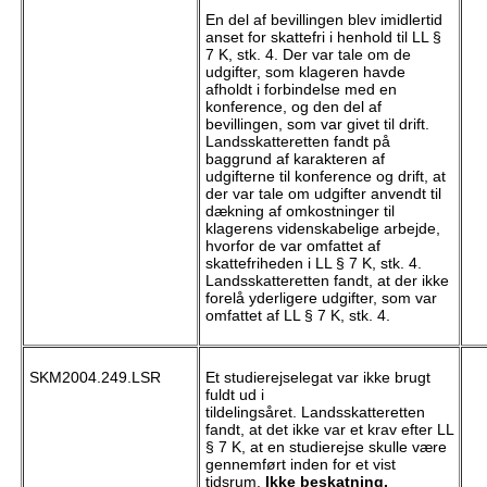
En del af bevillingen blev imidlertid
anset for skattefri i henhold til LL §
7 K, stk. 4. Der var tale om de
udgifter, som klageren havde
afholdt i forbindelse med en
konference, og den del af
bevillingen, som var givet til drift.
Landsskatteretten fandt på
baggrund af karakteren af
udgifterne til konference og drift, at
der var tale om udgifter anvendt til
dækning af omkostninger til
klagerens videnskabelige arbejde,
hvorfor de var omfattet af
skattefriheden i LL § 7 K, stk. 4.
Landsskatteretten fandt, at der ikke
forelå yderligere udgifter, som var
omfattet af LL § 7 K, stk. 4.
SKM2004.249.LSR
Et studierejselegat var ikke brugt
fuldt ud i
tildelingsåret. Landsskatteretten
fandt, at det ikke var et krav efter LL
§ 7 K, at en studierejse skulle være
gennemført inden for et vist
tidsrum.
Ikke
beskatning.