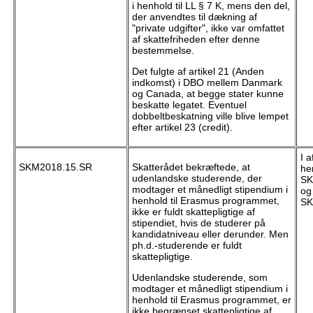
i henhold til LL § 7 K, mens den del,
der anvendtes til dækning af
"private udgifter", ikke var omfattet
af skattefriheden efter denne
bestemmelse.
Det fulgte af artikel 21 (Anden
indkomst) i DBO mellem Danmark
og Canada, at begge stater kunne
beskatte legatet. Eventuel
dobbeltbeskatning ville blive lempet
efter artikel 23 (credit).
I 
SKM2018.15.SR
Skatterådet bekræftede, at
hen
udenlandske studerende, der
SK
modtager et månedligt stipendium i
og
henhold til Erasmus programmet,
SK
ikke er fuldt skattepligtige af
stipendiet, hvis de studerer på
kandidatniveau eller derunder. Men
ph.d.-studerende er fuldt
skattepligtige.
Udenlandske studerende, som
modtager et månedligt stipendium i
henhold til Erasmus programmet, er
ikke begrænset skattepligtige af