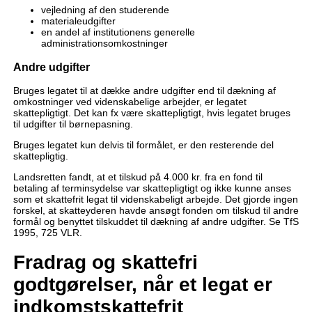
vejledning af den studerende
materialeudgifter
en andel af institutionens generelle
administrationsomkostninger
Andre udgifter
Bruges legatet til at dække andre udgifter end til dækning af
omkostninger ved videnskabelige arbejder, er legatet
skattepligtigt. Det kan fx være skattepligtigt, hvis legatet bruges
til udgifter til børnepasning.
Bruges legatet kun delvis til formålet, er den resterende del
skattepligtig.
Landsretten fandt, at et tilskud på 4.000 kr. fra en fond til
betaling af terminsydelse var skattepligtigt og ikke kunne anses
som et skattefrit legat til videnskabeligt arbejde. Det gjorde ingen
forskel, at skatteyderen havde ansøgt fonden om tilskud til andre
formål og benyttet tilskuddet til dækning af andre udgifter. Se TfS
1995, 725 VLR.
Fradrag og skattefri
godtgørelser, når et legat er
indkomstskattefrit