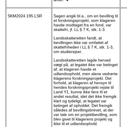
SKM2024.195.LSR
Sagen angik bl.a., om en bevilling til
et forskningsprojekt, som klageren
havde modtaget fra en fond, var
skattefri, jf. LL § 7 K, stk. 1-3.
Landsskatteretten fandt, at
bevillingen ikke var omfattet af
skattefriheden i LL § 7 K, stk. 1-3,
om studierejser.
Landsskatteretten lagde herved
vægt på, at legatet ikke var betinget
af, at klageren havde et
udlandsophold, men alene vedrørte
klagerens forskningsprojekt. Det
forhold, at klageren af hensyn til
hendes forskningsprojekt rejste til
Land Y1, kunne ikke føre til et
andet resultat, idet det ikke fremgik
klart og tydeligt, at legatet var
betinget af opholdet. Det fremgik
således af bevillingsbrevet, at der
var tale om en projektbevilling, som
blev givet til klagerens projekt og
ikke til et udlandsophold.