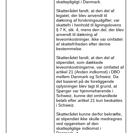
skattepligtigt i Danmark.
Skatterådet fandt, at den del af
legatet, der blev anvendt til
dækning af forskningsudgifter, var
skattefri i henhold til ligningslovens
§ 7 K, stk. 4, mens den del, der blev
anvendt til dækning af
leveomkostninger, ikke var omfattet
af skattefriheden efter denne
bestemmelse.
Skatterådet fandt, at den del af
stipendiet, som dækkede
leveomkostningerne, var omfattet af
artikel 21 (Anden indkomst) i DBO
mellem Danmark og Schweiz. Da
det baseret på de foreliggende
oplysninger blev lagt til grund, at
Spørger var hjemmehørende i
Schweiz, kunne det omhandlede
beløb efter artikel 21 kun beskattes
i Schweiz.
Skatterådet kunne derfor bekræfte,
at stipendiet ikke skulle medregnes
ved opgørelsen af den
skattepligtige indkomst i