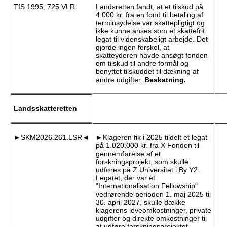
TfS 1995, 725 VLR.
Landsretten fandt, at et tilskud på
4.000 kr. fra en fond til betaling af
terminsydelse var skattepligtigt og
ikke kunne anses som et skattefrit
legat til videnskabeligt arbejde. Det
gjorde ingen forskel, at
skatteyderen havde ansøgt fonden
om tilskud til andre formål og
benyttet tilskuddet til dækning af
andre udgifter.
Beskatning.
Landsskatteretten
►SKM2026.261.LSR◄
►Klageren fik i 2025 tildelt et legat
på 1.020.000 kr. fra X Fonden til
gennemførelse af et
forskningsprojekt, som skulle
udføres på Z Universitet i By Y2.
Legatet, der var et
"Internationalisation Fellowship"
vedrørende perioden 1. maj 2025 til
30. april 2027, skulle dække
klagerens leveomkostninger, private
udgifter og direkte omkostninger til
at udføre forskningsprojektet,