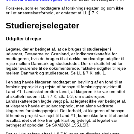
Forskere, som er modtagere af forskningslegater, og som ikke
er i et ansættelsesforhold, er omfattet af LL § 7 K.
Studierejselegater
Udgifter til rejse
Legater, der er betinget af, at de bruges til studierejser i
udlandet, Færøerne og Grønland, er indkomstskattefrie for
modtageren, hvis de bruges til at dække sædvanlige udgifter til
rejse mellem Danmark og studiestedet. Der er skattefrihed for
legater svarende til de dokumenterede, faktiske udgifter til rejse
mellem Danmark og studiestedet. Se LL § 7 K, stk. 1.
I en sag havde klageren modtaget en bevilling af en fond til et
forskningsprojekt og rejste af hensyn til forskningsprojektet til
Land Y1. Landsskatteretten fandt, at klageren ikke var omfattet
af skattefriheden i LL § 7 K, stk. 1-3, om studierejser.
Landsskatteretten lagde vægt på, at legatet ikke var betinget af,
at klageren havde et udlandsophold, men alene vedrørte
klagerens forskningsprojekt. Det forhold, at klageren af hensyn
til hendes projekt var rejst til Land Y1, kunne ikke føre til et andet
resultat, idet det ikke fremgik klart og tydeligt, at legatet var
betinget af opholdet. Se SKM2024.195.LSR.
Det er ikke et krav efter LL § 7 K, at en studierejse skal være