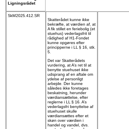
Ligningsrådet
SkM2025.412.SR
Skatterådet kunne ikke
bekræfte, at værdien af, at
A fik stillet en feriebolig (et
stuehus) vederlagsfrit til
rådighed af H1-Fondet
kunne opgøres efter
principperne i LL § 16, stk.
5.
Det var Skatterådets
vurdering, at A’s ret til at
benytte stuehuset ikke
udsprang af en aftale om
ydelse af personligt
arbejde. Der kunne
således ikke foretages
beskatning, herunder
værdiansættelse, efter
reglerne i LL § 16. A’s
vederlagsfri benyttelse af
stuehuset skulle
værdiansættes efter et
skøn over værdien i
handel og vandel, dvs.