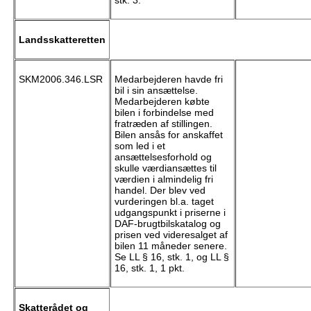
stk. 3.
Landsskatteretten
SKM2006.346.LSR
Medarbejderen havde fri
bil i sin ansættelse.
Medarbejderen købte
bilen i forbindelse med
fratræden af stillingen.
Bilen ansås for anskaffet
som led i et
ansættelsesforhold og
skulle værdiansættes til
værdien i almindelig fri
handel. Der blev ved
vurderingen bl.a. taget
udgangspunkt i priserne i
DAF-brugtbilskatalog og
prisen ved videresalget af
bilen 11 måneder senere.
Se LL § 16, stk. 1, og LL §
16, stk. 1, 1 pkt.
Skatterådet og