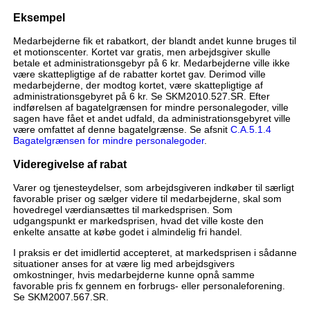
Eksempel
Medarbejderne fik et rabatkort, der blandt andet kunne bruges til
et motionscenter. Kortet var gratis, men arbejdsgiver skulle
betale et administrationsgebyr på 6 kr. Medarbejderne ville ikke
være skattepligtige af de rabatter kortet gav. Derimod ville
medarbejderne, der modtog kortet, være skattepligtige af
administrationsgebyret på 6 kr. Se SKM2010.527.SR. Efter
indførelsen af bagatelgrænsen for mindre personalegoder, ville
sagen have fået et andet udfald, da administrationsgebyret ville
være omfattet af denne bagatelgrænse. Se afsnit
C.A.5.1.4
Bagatelgrænsen for mindre personalegoder
.
Videregivelse af rabat
Varer og tjenesteydelser, som arbejdsgiveren indkøber til særligt
favorable priser og sælger videre til medarbejderne, skal som
hovedregel værdiansættes til markedsprisen. Som
udgangspunkt er markedsprisen, hvad det ville koste den
enkelte ansatte at købe godet i almindelig fri handel.
I praksis er det imidlertid accepteret, at markedsprisen i sådanne
situationer anses for at være lig med arbejdsgivers
omkostninger, hvis medarbejderne kunne opnå samme
favorable pris fx gennem en forbrugs- eller personaleforening.
Se SKM2007.567.SR.