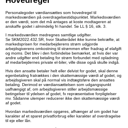
Hovedregel
Personalegoder værdiansættes som hovedregel til
markedsværdien på overdragelsestidspunktet. Markedsværdien
er den værdi, som det må antages at koste modtageren at
anskaffe godet i almindelig fri handel. Se LL § 16, stk. 3.
I markedsværdien medregnes samtlige udgifter.
Se SKM2022.432.SR, hvor Skatterådet ikke kunne bekræfte, at
markedsprisen for medarbejderens strøm udgjorde
arbejdsgiverens omkostning til strømmen efter fradrag af elafgift
og moms. Det blev i den forbindelse bemærket, at hvis der var
andre udgifter end betaling for strøm forbundet med opladning
af medarbejdernes private el-biler, ville disse også skulle indgå.
Hvis den ansatte betaler helt eller delvist for godet, skal denne
egenbetaling fratrækkes i den skattemæssige værdi af godet, og
arbejdsgiveren skal på normal vis indtægtsføre den ansattes
betaling. Derimod er værdiansættelsen som udgangspunkt
uafhængigt af, om arbejdsgiveren stiller arbejdsmæssige
betingelser til ydelsen af godet, fx repræsentative forpligtelser
mv. Sådanne ulemper reducerer ikke den skattemæssige værdi
af godet.
Hvordan markedsværdien opgøres, afhænger af om godet har
karakter af et sparet privatforbrug eller karakter af overdragelse
til eje eller lån.