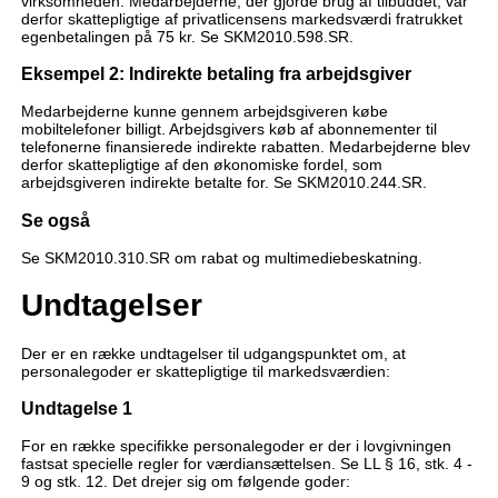
virksomheden. Medarbejderne, der gjorde brug af tilbuddet, var
derfor skattepligtige af privatlicensens markedsværdi fratrukket
egenbetalingen på 75 kr. Se SKM2010.598.SR.
Eksempel 2: Indirekte betaling fra arbejdsgiver
Medarbejderne kunne gennem arbejdsgiveren købe
mobiltelefoner billigt. Arbejdsgivers køb af abonnementer til
telefonerne finansierede indirekte rabatten. Medarbejderne blev
derfor skattepligtige af den økonomiske fordel, som
arbejdsgiveren indirekte betalte for. Se SKM2010.244.SR.
Se også
Se SKM2010.310.SR om rabat og multimediebeskatning.
Undtagelser
Der er en række undtagelser til udgangspunktet om, at
personalegoder er skattepligtige til markedsværdien:
Undtagelse 1
For en række specifikke personalegoder er der i lovgivningen
fastsat specielle regler for værdiansættelsen. Se LL § 16, stk. 4 -
9 og stk. 12. Det drejer sig om følgende goder: