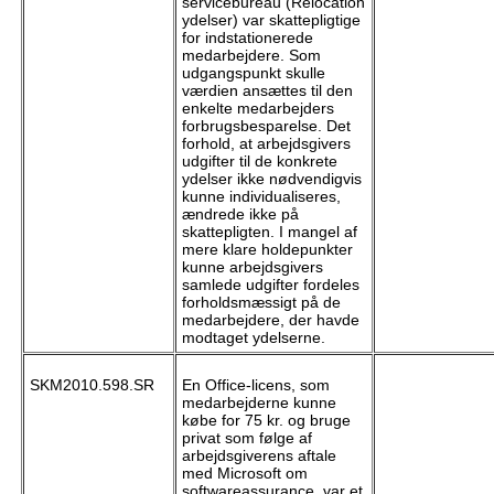
servicebureau (Relocation
ydelser) var skattepligtige
for indstationerede
medarbejdere. Som
udgangspunkt skulle
værdien ansættes til den
enkelte medarbejders
forbrugsbesparelse. Det
forhold, at arbejdsgivers
udgifter til de konkrete
ydelser ikke nødvendigvis
kunne individualiseres,
ændrede ikke på
skattepligten. I mangel af
mere klare holdepunkter
kunne arbejdsgivers
samlede udgifter fordeles
forholdsmæssigt på de
medarbejdere, der havde
modtaget ydelserne.
SKM2010.598.SR
En Office-licens, som
medarbejderne kunne
købe for 75 kr. og bruge
privat som følge af
arbejdsgiverens aftale
med Microsoft om
softwareassurance, var et