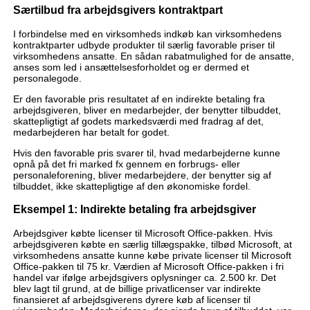
Særtilbud fra arbejdsgivers kontraktpart
I forbindelse med en virksomheds indkøb kan virksomhedens
kontraktparter udbyde produkter til særlig favorable priser til
virksomhedens ansatte. En sådan rabatmulighed for de ansatte,
anses som led i ansættelsesforholdet og er dermed et
personalegode.
Er den favorable pris resultatet af en indirekte betaling fra
arbejdsgiveren, bliver en medarbejder, der benytter tilbuddet,
skattepligtigt af godets markedsværdi med fradrag af det,
medarbejderen har betalt for godet.
Hvis den favorable pris svarer til, hvad medarbejderne kunne
opnå på det fri marked fx gennem en forbrugs- eller
personaleforening, bliver medarbejdere, der benytter sig af
tilbuddet, ikke skattepligtige af den økonomiske fordel.
Eksempel 1: Indirekte betaling fra arbejdsgiver
Arbejdsgiver købte licenser til Microsoft Office-pakken. Hvis
arbejdsgiveren købte en særlig tillægspakke, tilbød Microsoft, at
virksomhedens ansatte kunne købe private licenser til Microsoft
Office-pakken til 75 kr. Værdien af Microsoft Office-pakken i fri
handel var ifølge arbejdsgivers oplysninger ca. 2.500 kr. Det
blev lagt til grund, at de billige privatlicenser var indirekte
finansieret af arbejdsgiverens dyrere køb af licenser til