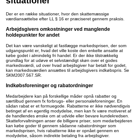
situationer
Der er en række situationer, hvor den skattemæssige
værdiansættelse efter LL § 16 er præciseret gennem praksis.
Arbejdsgivers omkostninger ved manglende
holdepunkter for andet
Det kan være vanskeligt at fastlægge markedsprisen, der som
udgangspunkt er, hvad det ville koste den enkelte ansatte at
købe godet i almindelig fri handel. Er der ikke tilstrækkelig
grundlag for at udøve et selvstændigt skøn over et godes
markedsværdi, ud over hvad arbejdsgiver har betalt for godet,
kan markedsværdien ansættes til arbejdsgivers indkøbspris. Se
SKM2007.567.SR.
Indkøbsforeninger og rabatordninger
Medarbejdere kan på forskellige måder opnå rabatter og
særtilbud gennem fx forbrugs- eller personaleforeninger. En
sådan rabat er et formuegode. Rabatterne er ikke nødvendigvis
betinget af en egentlig modydelse, men kan fx være motiveret af
de handlendes ønske om at udvide eller bevare kundekredsen.
Skatteforvaltningen anser de billigere priser, som medarbejderen
kan købe goder til gennem sådanne rabatordninger som
markedsprisen, hvis rabatterne ikke er opnået gennem en
modydelse, såsom indirekte betaling fra arbejdsgiver.