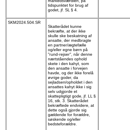
markedsværdien, på
tidspunktet for brug af
godet, jf. SL § 4.
SKM2024.504.SR
Skatterådet kunne
bekræfte, at der ikke
skulle ske beskatning af
ansatte, der medbragte
en partner/ægtefælle
og/eller egne børn på
"rund-rejser", når denne
nærtståendes ophold
skete i den kahyt, som
den ansatte i forvejen
havde, og der ikke forelå
øvrige goder, da
sejladsen/opholdet i den
ansattes kahyt ikke i sig
selv udgjorde et
skattepligtigt gode, jf. LL §
16, stk. 3. Skatterådet
bekræftede endvidere, at
dette også gjorde sig
gældende for forældre,
søskende og/eller
bedsteforældre.