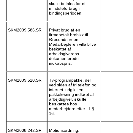
skulle betales for et
mindsteforbrug i
bindingsperioden.
SKM2009.586.SR
Privat brug af en
firmabetalt brobizz til
Øresundsbroen.
Medarbejderen ville blive
beskattet af
arbejdsgiverens
dokumenterede
indkøbspris.
SKM2009.520.SR
Tv-programpakke, der
ved siden af fri telefon og
internet indgik i en
pakkeløsning indkøbt af
arbejdsgiver,
skulle
beskattes
hos
medarbejdere efter LL §
16.
SKM2008.242.SR
Motionsordning.