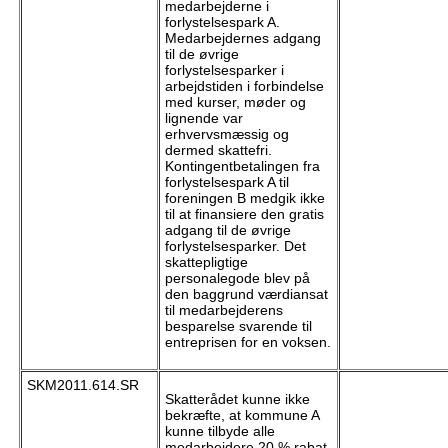
medarbejderne i
forlystelsespark A.
Medarbejdernes adgang
til de øvrige
forlystelsesparker i
arbejdstiden i forbindelse
med kurser, møder og
lignende var
erhvervsmæssig og
dermed skattefri.
Kontingentbetalingen fra
forlystelsespark A til
foreningen B medgik ikke
til at finansiere den gratis
adgang til de øvrige
forlystelsesparker. Det
skattepligtige
personalegode blev på
den baggrund værdiansat
til medarbejderens
besparelse svarende til
entreprisen for en voksen.
SKM2011.614.SR
Skatterådet kunne ikke
bekræfte, at kommune A
kunne tilbyde alle
medarbejdere 20 % rabat