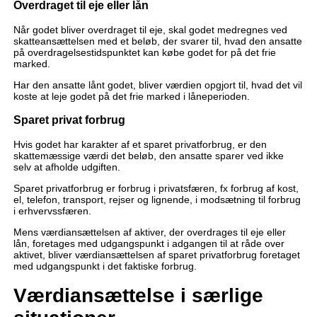
Overdraget til eje eller lån
Når godet bliver overdraget til eje, skal godet medregnes ved
skatteansættelsen med et beløb, der svarer til, hvad den ansatte
på overdragelsestidspunktet kan købe godet for på det frie
marked.
Har den ansatte lånt godet, bliver værdien opgjort til, hvad det vil
koste at leje godet på det frie marked i låneperioden.
Sparet privat forbrug
Hvis godet har karakter af et sparet privatforbrug, er den
skattemæssige værdi det beløb, den ansatte sparer ved ikke
selv at afholde udgiften.
Sparet privatforbrug er forbrug i privatsfæren, fx forbrug af kost,
el, telefon, transport, rejser og lignende, i modsætning til forbrug
i erhvervssfæren.
Mens værdiansættelsen af aktiver, der overdrages til eje eller
lån, foretages med udgangspunkt i adgangen til at råde over
aktivet, bliver værdiansættelsen af sparet privatforbrug foretaget
med udgangspunkt i det faktiske forbrug.
Værdiansættelse i særlige