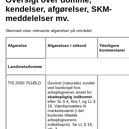
kendelser, afgørelser, SKM-
meddelelser mv.
Skemaet viser relevante afgørelser på området:
Afgørelse
Afgørelsen i stikord
Yderligere
kommentarer
Landsretsdomme
TfS 2000.761ØLD
Gevinst (naturalie) vundet
ved bankospil hos
arbejdsgiveren anset for
skattepligtig indkomst
efter SL § 4, litra f, og LL §
16. Værdiansættes til
markedsværdi (i det
konkrete tilfælde
arbejdsgiverens
indkøbspris). Se LL § 16,