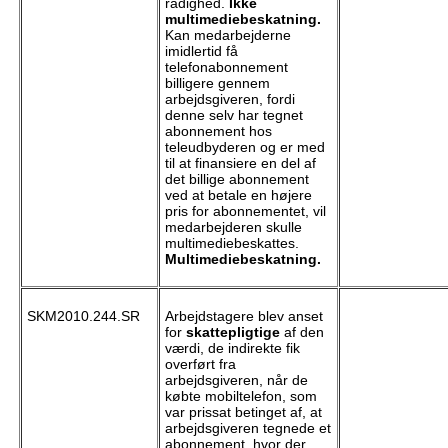
rådighed.
Ikke
multimediebeskatning.
Kan medarbejderne
imidlertid få
telefonabonnement
billigere gennem
arbejdsgiveren, fordi
denne selv har tegnet
abonnement hos
teleudbyderen og er med
til at finansiere en del af
det billige abonnement
ved at betale en højere
pris for abonnementet, vil
medarbejderen skulle
multimediebeskattes.
Multimediebeskatning.
SKM2010.244.SR
Arbejdstagere blev anset
for
skattepligtige
af den
værdi, de indirekte fik
overført fra
arbejdsgiveren, når de
købte mobiltelefon, som
var prissat betinget af, at
arbejdsgiveren tegnede et
abonnement, hvor der