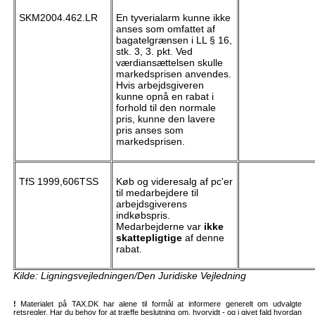
SKM2004.462.LR
En tyverialarm kunne ikke
anses som omfattet af
bagatelgrænsen i LL § 16,
stk. 3, 3. pkt. Ved
værdiansættelsen skulle
markedsprisen anvendes.
Hvis arbejdsgiveren
kunne opnå en rabat i
forhold til den normale
pris, kunne den lavere
pris anses som
markedsprisen.
TfS 1999,606TSS
Køb og videresalg af pc'er
til medarbejdere til
arbejdsgiverens
indkøbspris.
Medarbejderne var
ikke
skattepligtige
af denne
rabat.
Kilde: Ligningsvejledningen/Den Juridiske Vejledning
!
Materialet på TAX.DK har alene til formål at informere generelt om udvalgte
retsregler. Har du behov for at træffe beslutning om, hvorvidt - og i givet fald hvordan