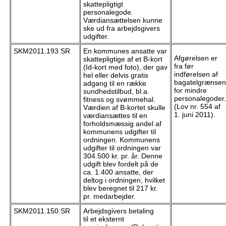
skattepligtigt
personalegode.
Værdiansættelsen kunne
ske ud fra arbejdsgivers
udgifter.
SKM2011.193.SR
En kommunes ansatte var
Afgørelsen er
skattepligtige af et B-kort
fra før
(Id-kort med foto), der gav
indførelsen af
hel eller delvis gratis
bagatelgrænsen
adgang til en række
for mindre
sundhedstilbud, bl.a.
personalegoder.
fitness og svømmehal.
(Lov nr. 554 af
Værdien af B-kortet skulle
1. juni 2011).
værdiansættes til en
forholdsmæssig andel af
kommunens udgifter til
ordningen. Kommunens
udgifter til ordningen var
304.500 kr. pr. år. Denne
udgift blev fordelt på de
ca. 1.400 ansatte, der
deltog i ordningen, hvilket
blev beregnet til 217 kr.
pr. medarbejder.
SKM2011.150.SR
Arbejdsgivers betaling
til et eksternt