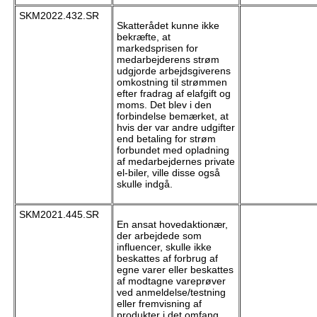
SKM2022.432.SR
Skatterådet kunne ikke
bekræfte, at
markedsprisen for
medarbejderens strøm
udgjorde arbejdsgiverens
omkostning til strømmen
efter fradrag af elafgift og
moms. Det blev i den
forbindelse bemærket, at
hvis der var andre udgifter
end betaling for strøm
forbundet med opladning
af medarbejdernes private
el-biler, ville disse også
skulle indgå.
SKM2021.445.SR
En ansat hovedaktionær,
der arbejdede som
influencer, skulle ikke
beskattes af forbrug af
egne varer eller beskattes
af modtagne vareprøver
ved anmeldelse/testning
eller fremvisning af
produkter i det omfang