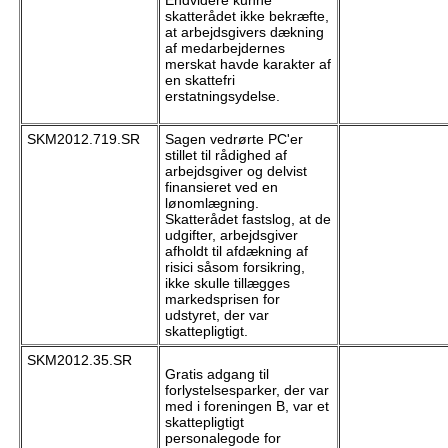
Endvidere kunne
skatterådet ikke bekræfte,
at arbejdsgivers dækning
af medarbejdernes
merskat havde karakter af
en skattefri
erstatningsydelse.
SKM2012.719.SR
Sagen vedrørte PC'er
stillet til rådighed af
arbejdsgiver og delvist
finansieret ved en
lønomlægning.
Skatterådet fastslog, at de
udgifter, arbejdsgiver
afholdt til afdækning af
risici såsom forsikring,
ikke skulle tillægges
markedsprisen for
udstyret, der var
skattepligtigt.
SKM2012.35.SR
Gratis adgang til
forlystelsesparker, der var
med i foreningen B, var et
skattepligtigt
personalegode for