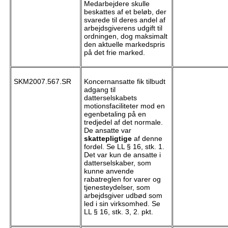
Medarbejdere skulle
beskattes af et beløb, der
svarede til deres andel af
arbejdsgiverens udgift til
ordningen, dog maksimalt
den aktuelle markedspris
på det frie marked.
SKM2007.567.SR
Koncernansatte fik tilbudt
adgang til
datterselskabets
motionsfaciliteter mod en
egenbetaling på en
tredjedel af det normale.
De ansatte var
skattepligtige
af denne
fordel. Se LL § 16, stk. 1.
Det var kun de ansatte i
datterselskaber, som
kunne anvende
rabatreglen for varer og
tjenesteydelser, som
arbejdsgiver udbød som
led i sin virksomhed. Se
LL § 16, stk. 3, 2. pkt.