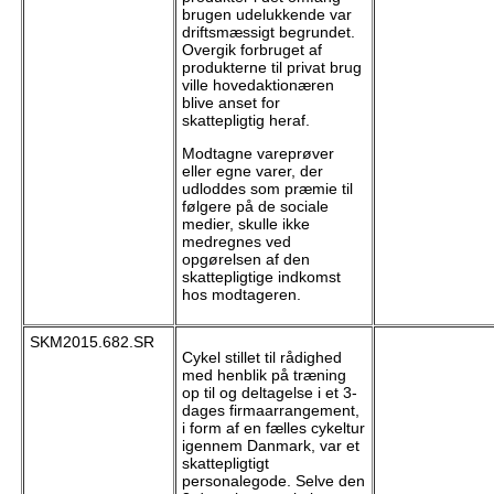
brugen udelukkende var
driftsmæssigt begrundet.
Overgik forbruget af
produkterne til privat brug
ville hovedaktionæren
blive anset for
skattepligtig heraf.
Modtagne vareprøver
eller egne varer, der
udloddes som præmie til
følgere på de sociale
medier, skulle ikke
medregnes ved
opgørelsen af den
skattepligtige indkomst
hos modtageren.
SKM2015.682.SR
Cykel stillet til rådighed
med henblik på træning
op til og deltagelse i et 3-
dages firmaarrangement,
i form af en fælles cykeltur
igennem Danmark, var et
skattepligtigt
personalegode. Selve den