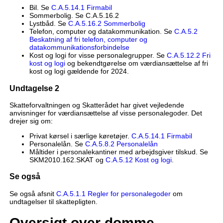
Bil. Se
C.A.5.14.1 Firmabil
Sommerbolig. Se C.A.5.16.2
Lystbåd. Se
C.A.5.16.2 Sommerbolig
Telefon, computer og datakommunikation. Se
C.A.5.2
Beskatning af fri telefon, computer og
datakommunikationsforbindelse
Kost og logi for visse personalegrupper. Se
C.A.5.12.2 Fri
kost og logi
og bekendtgørelse om værdiansættelse af fri
kost og logi gældende for 2024.
Undtagelse 2
Skatteforvaltningen og Skatterådet har givet vejledende
anvisninger for værdiansættelse af visse personalegoder. Det
drejer sig om:
Privat kørsel i særlige køretøjer.
C.A.5.14.1 Firmabil
Personalelån. Se
C.A.5.8.2 Personalelån
Måltider i personalekantiner med arbejdsgiver tilskud. Se
SKM2010.162.SKAT og
C.A.5.12 Kost og logi
.
Se også
Se også afsnit
C.A.5.1.1 Regler for personalegoder
om
undtagelser til skattepligten.
Oversigt over domme,