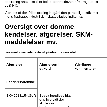
befordring ansættes til et beløb, der modsvarer fradraget efter
LL § 9 C.
Værdien af den fri befordring indgår i den personlige indkomst,
mens fradraget indgår i den skattepligtige indkomst.
Oversigt over domme,
kendelser, afgørelser, SKM-
meddelelser mv.
Skemaet viser relevante afgørelser på området:
Afgørelse
Afgørelsen i
Yderligere
stikord
kommentarer
Landsretsdomme
SKM2018.154.ØLR
Sagen handlede bl.a
om, hvorvidt der
skulle ske