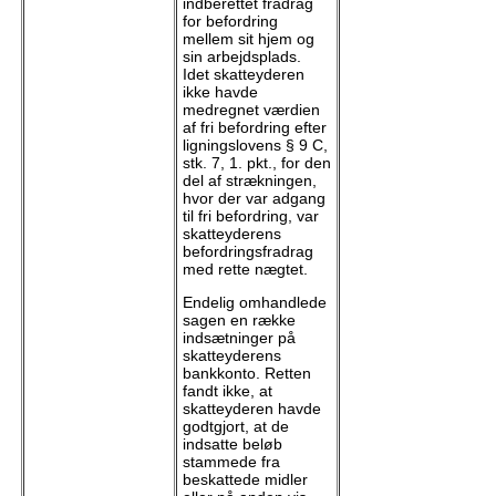
indberettet fradrag
for befordring
mellem sit hjem og
sin arbejdsplads.
Idet skatteyderen
ikke havde
medregnet værdien
af fri befordring efter
ligningslovens § 9 C,
stk. 7, 1. pkt., for den
del af strækningen,
hvor der var adgang
til fri befordring, var
skatteyderens
befordringsfradrag
med rette nægtet.
Endelig omhandlede
sagen en række
indsætninger på
skatteyderens
bankkonto. Retten
fandt ikke, at
skatteyderen havde
godtgjort, at de
indsatte beløb
stammede fra
beskattede midler