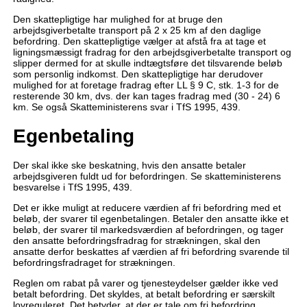
Den skattepligtige har mulighed for at bruge den
arbejdsgiverbetalte transport på 2 x 25 km af den daglige
befordring. Den skattepligtige vælger at afstå fra at tage et
ligningsmæssigt fradrag for den arbejdsgiverbetalte transport og
slipper dermed for at skulle indtægtsføre det tilsvarende beløb
som personlig indkomst. Den skattepligtige har derudover
mulighed for at foretage fradrag efter LL § 9 C, stk. 1-3 for de
resterende 30 km, dvs. der kan tages fradrag med (30 - 24) 6
km. Se også Skatteministerens svar i TfS 1995, 439.
Egenbetaling
Der skal ikke ske beskatning, hvis den ansatte betaler
arbejdsgiveren fuldt ud for befordringen. Se skatteministerens
besvarelse i TfS 1995, 439.
Det er ikke muligt at reducere værdien af fri befordring med et
beløb, der svarer til egenbetalingen. Betaler den ansatte ikke et
beløb, der svarer til markedsværdien af befordringen, og tager
den ansatte befordringsfradrag for strækningen, skal den
ansatte derfor beskattes af værdien af fri befordring svarende til
befordringsfradraget for strækningen.
Reglen om rabat på varer og tjenesteydelser gælder ikke ved
betalt befordring. Det skyldes, at betalt befordring er særskilt
lovreguleret. Det betyder, at der er tale om fri befordring,