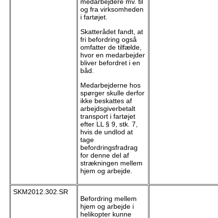
medarbejdere mv. til
og fra virksomheden
i fartøjet.
Skatterådet fandt, at
fri befordring også
omfatter de tilfælde,
hvor en medarbejder
bliver befordret i en
båd.
Medarbejderne hos
spørger skulle derfor
ikke beskattes af
arbejdsgiverbetalt
transport i fartøjet
efter LL § 9, stk. 7,
hvis de undlod at
tage
befordringsfradrag
for denne del af
strækningen mellem
hjem og arbejde.
SKM2012.302.SR
Befordring mellem
hjem og arbejde i
helikopter kunne