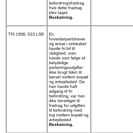
befordringsfradrag,
hvis dette fradrag
blev taget.
Beskatning.
TfS 1998, 533 LSR
En
hovedanpartshaver
og ansat i selskabet
havde fri bil til
rådighed, men
havde som følge af
betydelige
parkeringsudgifter
ikke brugt bilen til
kørsel mellem bopæl
og arbejdssted. Da
han havde haft
adgang til fri
befordring, var han
ikke berettiget til
fradrag for udgiften
til befordring med
tog mellem bopæl og
arbejdssted.
Beskatning.