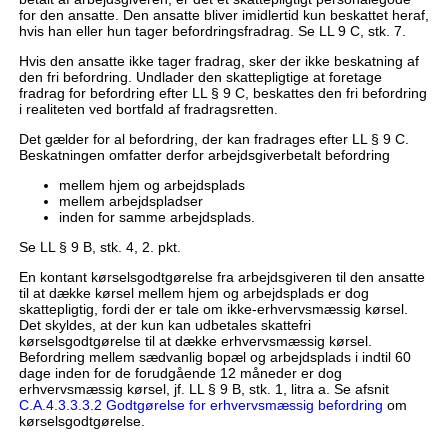
for den ansatte. Den ansatte bliver imidlertid kun beskattet heraf,
hvis han eller hun tager befordringsfradrag. Se LL 9 C, stk. 7.
Hvis den ansatte ikke tager fradrag, sker der ikke beskatning af
den fri befordring. Undlader den skattepligtige at foretage
fradrag for befordring efter LL § 9 C, beskattes den fri befordring
i realiteten ved bortfald af fradragsretten.
Det gælder for al befordring, der kan fradrages efter LL § 9 C.
Beskatningen omfatter derfor arbejdsgiverbetalt befordring
mellem hjem og arbejdsplads
mellem arbejdspladser
inden for samme arbejdsplads.
Se LL § 9 B, stk. 4, 2. pkt.
En kontant kørselsgodtgørelse fra arbejdsgiveren til den ansatte
til at dække kørsel mellem hjem og arbejdsplads er dog
skattepligtig, fordi der er tale om ikke-erhvervsmæssig kørsel.
Det skyldes, at der kun kan udbetales skattefri
kørselsgodtgørelse til at dække erhvervsmæssig kørsel.
Befordring mellem sædvanlig bopæl og arbejdsplads i indtil 60
dage inden for de forudgående 12 måneder er dog
erhvervsmæssig kørsel, jf. LL § 9 B, stk. 1, litra a. Se afsnit
C.A.4.3.3.3.2 Godtgørelse for erhvervsmæssig befordring
om
kørselsgodtgørelse.