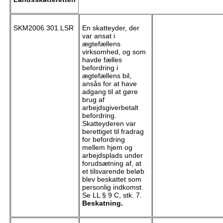
SKM2006.301.LSR
En skatteyder, der
var ansat i
ægtefællens
virksomhed, og som
havde fælles
befordring i
ægtefællens bil,
ansås for at have
adgang til at gøre
brug af
arbejdsgiverbetalt
befordring.
Skatteyderen var
berettiget til fradrag
for befordring
mellem hjem og
arbejdsplads under
forudsætning af, at
et tilsvarende beløb
blev beskattet som
personlig indkomst.
Se LL § 9 C, stk. 7.
Beskatning.