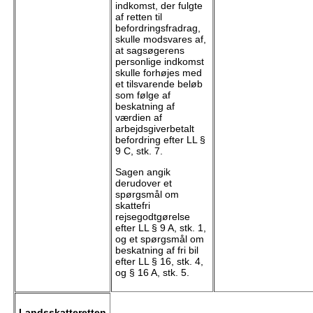
indkomst, der fulgte
af retten til
befordringsfradrag,
skulle modsvares af,
at sagsøgerens
personlige indkomst
skulle forhøjes med
et tilsvarende beløb
som følge af
beskatning af
værdien af
arbejdsgiverbetalt
befordring efter LL §
9 C, stk. 7.
Sagen angik
derudover et
spørgsmål om
skattefri
rejsegodtgørelse
efter LL § 9 A, stk. 1,
og et spørgsmål om
beskatning af fri bil
efter LL § 16, stk. 4,
og § 16 A, stk. 5.
Landsskatteretten