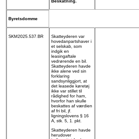
Beskatning.
Byretsdomme
SKM2025.537.BR
Skatteyderen var
hovedanpartshaver i
et selskab, som
indgik en
leasingaftale
vedrørende en bil.
Skatteyderen havde
ikke alene ved sin
forklaring
sandsynliggjort, at
det leasede køretøj
ikke var stillet til
rådighed for ham,
hvorfor han skulle
beskattes af værdien
af fri bil, jf.
ligningslovens § 16
A, stk. 5, 1. pkt.
Skatteyderen havde
herudover