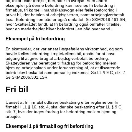
bil, frikort eller frirejse, herunder fri flyrejse. Som andre
eksempler på denne befordring kan nævnes fri befordring i
firmabus, fri kørsel i mandskabsvogn eller fællesbefordring i
privat bil, der betales af arbejdsgiveren, samt arbejdsgiverbetalt
taxa. Befordring i en båd er også omfattet. Se SKM2019.461.SR,
hvor Skatterådet fandt, at fri befordring også omfatter tilfælde,
hvor en medarbejder bliver befordret i en båd over vand.
Eksempel på fri befordring
En skatteyder, der var ansat i ægtefællens virksomhed, og som
havde fælles befordring i ægtefællens bil, ansås for at have
adgang til at gøre brug af arbejdsgiverbetalt befordring.
Skatteyderen var berettiget til fradrag for befordring mellem
hjem og arbejdsplads under forudsætning af, at et tilsvarende
beløb blev beskattet som personlig indkomst. Se LL § 9 C, stk. 7.
Se SKM2006.301.LSR.
Fri bil
Uanset at fri firmabil udløser beskatning efter reglerne om fri
firmabil i LL § 16, stk. 4, skal der ske beskatning efter LL § 9 C,
stk. 7, hvis der tages fradrag for befordring mellem hjem og
arbejde.
Eksempel 1 på firmabil og fri befordring