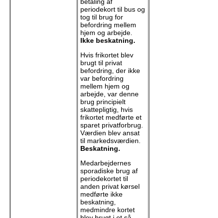
betaling af
periodekort til bus og
tog til brug for
befordring mellem
hjem og arbejde.
Ikke beskatning.
Hvis frikortet blev
brugt til privat
befordring, der ikke
var befordring
mellem hjem og
arbejde, var denne
brug principielt
skattepligtig, hvis
frikortet medførte et
sparet privatforbrug.
Værdien blev ansat
til markedsværdien.
Beskatning.
Medarbejdernes
sporadiske brug af
periodekortet til
anden privat kørsel
medførte ikke
beskatning,
medmindre kortet
blev brugt i et så