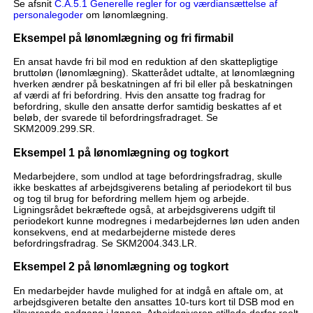
Se afsnit
C.A.5.1 Generelle regler for og værdiansættelse af
personalegoder
om lønomlægning.
Eksempel på lønomlægning og fri firmabil
En ansat havde fri bil mod en reduktion af den skattepligtige
bruttoløn (lønomlægning). Skatterådet udtalte, at lønomlægning
hverken ændrer på beskatningen af fri bil eller på beskatningen
af værdi af fri befordring. Hvis den ansatte tog fradrag for
befordring, skulle den ansatte derfor samtidig beskattes af et
beløb, der svarede til befordringsfradraget. Se
SKM2009.299.SR.
Eksempel 1 på lønomlægning og togkort
Medarbejdere, som undlod at tage befordringsfradrag, skulle
ikke beskattes af arbejdsgiverens betaling af periodekort til bus
og tog til brug for befordring mellem hjem og arbejde.
Ligningsrådet bekræftede også, at arbejdsgiverens udgift til
periodekort kunne modregnes i medarbejdernes løn uden anden
konsekvens, end at medarbejderne mistede deres
befordringsfradrag. Se SKM2004.343.LR.
Eksempel 2 på lønomlægning og togkort
En medarbejder havde mulighed for at indgå en aftale om, at
arbejdsgiveren betalte den ansattes 10-turs kort til DSB mod en
tilsvarende nedgang i lønnen. Arbejdsgiveren stillede derfor reelt