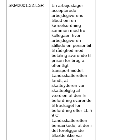
SKM2001.32.LSR
En arbejdstager
accepterede
arbejdsgiverens
tilbud om en
kørselsordning
sammen med tre
kollegaer, hvor
arbejdsgiveren
stillede en personbil
til rådighed mod
betaling svarende til
prisen for brug af
offentligt
transportmiddel.
Landsskatteretten
fandt, at
skatteyderen var
skattepligtig af
værdien af den fri
befordring svarende
til fradraget for
befordring efter LL §
9 C.
Landsskatteretten
bemærkede, at der i
det foreliggende
tilfælde ikke var