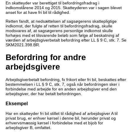
En skatteyder var berettiget til befordringsfradrag i
indkomstårene 2014 og 2015. Skatteyderen var i sagen blevet
anset for at have fri bil til rådighed.
Retten fandt, at nedsættelsen af sagsøgerens skattepligtige
indkomst, der fulgte af retten til befordringsfradrag, skulle
modsvares af, at sagsøgerens personlige indkomst skulle
forhøjes med et tilsvarende beløb som følge af beskatning af
værdien af arbejdsgiverbetalt befordring efter LL § 9 C, stk. 7. Se
SKM2021.398.BR.
Befordring for andre
arbejdsgivere
Arbejdsgiverbetalt befordring, fx frikort eller fri bil, beskattes efter
bestemmelsen i LL § 9 C, stk. 7, også når befordringen sker i
forbindelse med arbejde for en anden arbejdsgiver end den
arbejdsgiver, der har betalt befordringen.
Eksempel
Har en skatteyder fri bil stillet til rådighed af arbejdsgiver A til
privat brug, er enhver kørsel i denne bil, herunder privat og
erhvervsmæssig kørsel i forbindelse med et bijob for
arbejdsgiver B, omfattet.