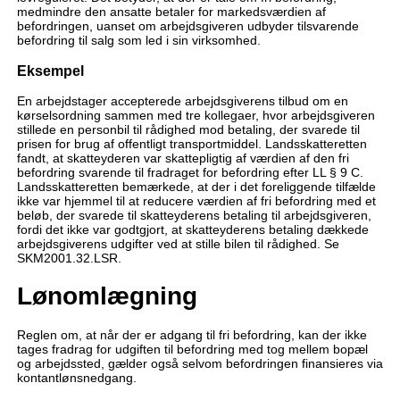
medmindre den ansatte betaler for markedsværdien af
befordringen, uanset om arbejdsgiveren udbyder tilsvarende
befordring til salg som led i sin virksomhed.
Eksempel
En arbejdstager accepterede arbejdsgiverens tilbud om en
kørselsordning sammen med tre kollegaer, hvor arbejdsgiveren
stillede en personbil til rådighed mod betaling, der svarede til
prisen for brug af offentligt transportmiddel. Landsskatteretten
fandt, at skatteyderen var skattepligtig af værdien af den fri
befordring svarende til fradraget for befordring efter LL § 9 C.
Landsskatteretten bemærkede, at der i det foreliggende tilfælde
ikke var hjemmel til at reducere værdien af fri befordring med et
beløb, der svarede til skatteyderens betaling til arbejdsgiveren,
fordi det ikke var godtgjort, at skatteyderens betaling dækkede
arbejdsgiverens udgifter ved at stille bilen til rådighed. Se
SKM2001.32.LSR.
Lønomlægning
Reglen om, at når der er adgang til fri befordring, kan der ikke
tages fradrag for udgiften til befordring med tog mellem bopæl
og arbejdssted, gælder også selvom befordringen finansieres via
kontantlønsnedgang.