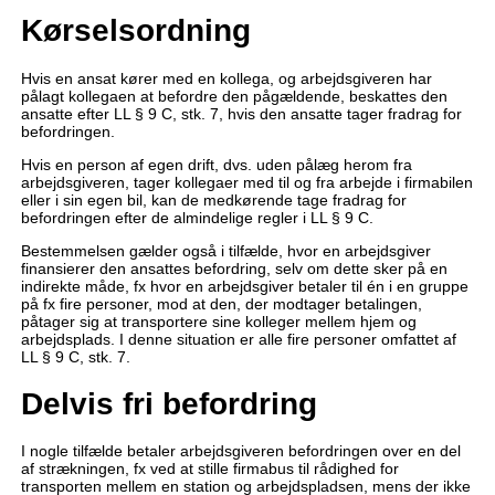
Kørselsordning
Hvis en ansat kører med en kollega, og arbejdsgiveren har
pålagt kollegaen at befordre den pågældende, beskattes den
ansatte efter LL § 9 C, stk. 7, hvis den ansatte tager fradrag for
befordringen.
Hvis en person af egen drift, dvs. uden pålæg herom fra
arbejdsgiveren, tager kollegaer med til og fra arbejde i firmabilen
eller i sin egen bil, kan de medkørende tage fradrag for
befordringen efter de almindelige regler i LL § 9 C.
Bestemmelsen gælder også i tilfælde, hvor en arbejdsgiver
finansierer den ansattes befordring, selv om dette sker på en
indirekte måde, fx hvor en arbejdsgiver betaler til én i en gruppe
på fx fire personer, mod at den, der modtager betalingen,
påtager sig at transportere sine kolleger mellem hjem og
arbejdsplads. I denne situation er alle fire personer omfattet af
LL § 9 C, stk. 7.
Delvis fri befordring
I nogle tilfælde betaler arbejdsgiveren befordringen over en del
af strækningen, fx ved at stille firmabus til rådighed for
transporten mellem en station og arbejdspladsen, mens der ikke