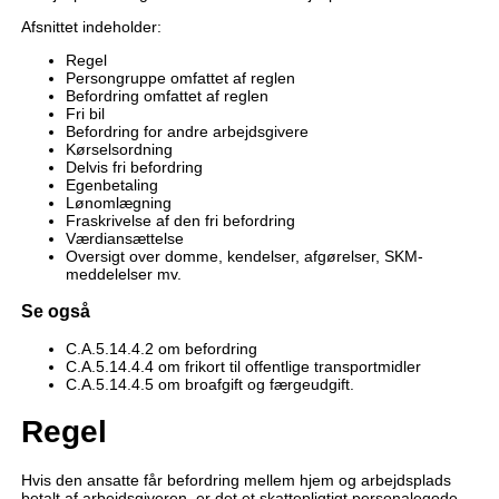
Afsnittet indeholder:
Regel
Persongruppe omfattet af reglen
Befordring omfattet af reglen
Fri bil
Befordring for andre arbejdsgivere
Kørselsordning
Delvis fri befordring
Egenbetaling
Lønomlægning
Fraskrivelse af den fri befordring
Værdiansættelse
Oversigt over domme, kendelser, afgørelser, SKM-
meddelelser mv.
Se også
C.A.5.14.4.2 om befordring
C.A.5.14.4.4 om frikort til offentlige transportmidler
C.A.5.14.4.5 om broafgift og færgeudgift.
Regel
Hvis den ansatte får befordring mellem hjem og arbejdsplads
betalt af arbejdsgiveren, er det et skattepligtigt personalegode