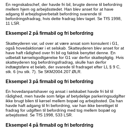
En regnskabschef, der havde fri bil, brugte denne til befordring
mellem hjem og arbejdsstedet. Han blev anset for at have
adgang til arbejdsgiverbetalt befordring svarende til
befordringsfradrag, hvis dette fradrag blev taget. Se TfS 1998,
11 LSR.
Eksempel 2 på firmabil og fri befordring
Skatteyderen var, ud over at være ansat som konsulent i G1,
også hovedaktionær i et selskab. Skatteyderen blev anset for at
have haft rådighed over fri bil og faktisk benyttet denne. En
udbetalt kørselsgodtgørelse for G1 var derfor skattepligtig. Hvis
skatteyderen tog befordringsfradrag, skulle han derfor
indtægtsføre et beløb, der svarede til fradraget efter LL § 9 C,
stk. 6 (nu stk. 7). Se SKM2004.207.ØLR.
Eksempel 3 på firmabil og fri befordring
En hovedanpartshaver og ansat i selskabet havde fri bil til
rådighed, men havde som følge af betydelige parkeringsudgifter
ikke brugt bilen til kørsel mellem bopæl og arbejdssted. Da han
havde haft adgang til fri befordring, var han ikke berettiget til
fradrag for udgiften til befordring med tog mellem bopæl og
arbejdssted. Se TfS 1998, 533 LSR.
Eksempel 4 på firmabil og fri befordring