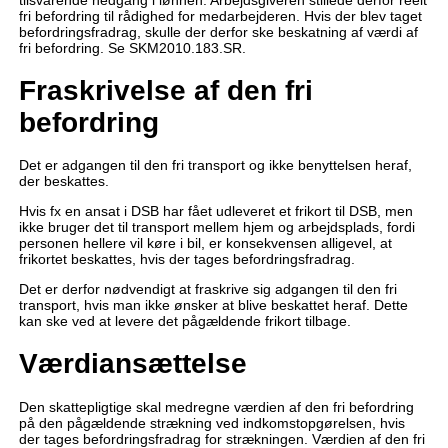
fri befordring til rådighed for medarbejderen. Hvis der blev taget
befordringsfradrag, skulle der derfor ske beskatning af værdi af
fri befordring. Se SKM2010.183.SR.
Fraskrivelse af den fri
befordring
Det er adgangen til den fri transport og ikke benyttelsen heraf,
der beskattes.
Hvis fx en ansat i DSB har fået udleveret et frikort til DSB, men
ikke bruger det til transport mellem hjem og arbejdsplads, fordi
personen hellere vil køre i bil, er konsekvensen alligevel, at
frikortet beskattes, hvis der tages befordringsfradrag.
Det er derfor nødvendigt at fraskrive sig adgangen til den fri
transport, hvis man ikke ønsker at blive beskattet heraf. Dette
kan ske ved at levere det pågældende frikort tilbage.
Værdiansættelse
Den skattepligtige skal medregne værdien af den fri befordring
på den pågældende strækning ved indkomstopgørelsen, hvis
der tages befordringsfradrag for strækningen. Værdien af den fri