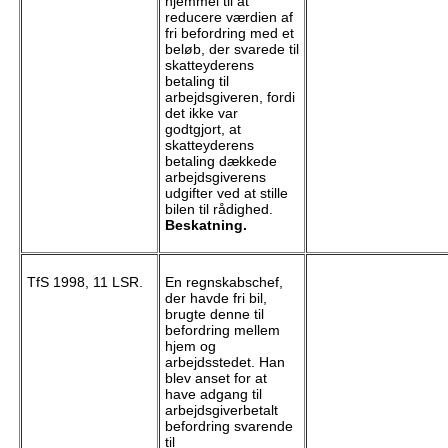
hjemmel til at
reducere værdien af
fri befordring med et
beløb, der svarede til
skatteyderens
betaling til
arbejdsgiveren, fordi
det ikke var
godtgjort, at
skatteyderens
betaling dækkede
arbejdsgiverens
udgifter ved at stille
bilen til rådighed.
Beskatning.
TfS 1998, 11 LSR.
En regnskabschef,
der havde fri bil,
brugte denne til
befordring mellem
hjem og
arbejdsstedet. Han
blev anset for at
have adgang til
arbejdsgiverbetalt
befordring svarende
til