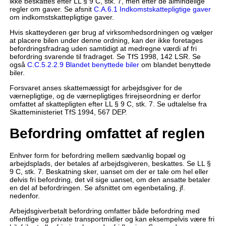
ikke beskattes efter LL § 9 C, stk. 7, men efter de almindelige
regler om gaver. Se afsnit
C.A.6.1 Indkomstskattepligtige gaver
om indkomstskattepligtige gaver.
Hvis skatteyderen gør brug af virksomhedsordningen og vælger
at placere bilen under denne ordning, kan der ikke foretages
befordringsfradrag uden samtidigt at medregne værdi af fri
befordring svarende til fradraget. Se TfS 1998, 142 LSR. Se
også
C.C.5.2.2.9 Blandet benyttede biler
om blandet benyttede
biler.
Forsvaret anses skattemæssigt for arbejdsgiver for de
værnepligtige, og de værnepligtiges frirejseordning er derfor
omfattet af skattepligten efter LL § 9 C, stk. 7. Se udtalelse fra
Skatteministeriet TfS 1994, 567 DEP.
Befordring omfattet af reglen
Enhver form for befordring mellem sædvanlig bopæl og
arbejdsplads, der betales af arbejdsgiveren, beskattes. Se LL §
9 C, stk. 7. Beskatning sker, uanset om der er tale om hel eller
delvis fri befordring, det vil sige uanset, om den ansatte betaler
en del af befordringen. Se afsnittet om egenbetaling, jf.
nedenfor.
Arbejdsgiverbetalt befordring omfatter både befordring med
offentlige og private transportmidler og kan eksempelvis være fri