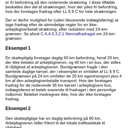
er fri befordring på den resterende strækning. I disse tilfælde
beskattes den del af strækningen, hvor der ydes fri befordring,
hvis der foretages fradrag efter LL § 9 C for hele strækningen.
Der er derfor mulighed for (uden tilsvarende indtægtsføring) at
tage fradrag efter de almindelige regler for en ikke-
arbejdsgiverbetalt strækning, efter reduktion med 24-km-
grænsen. Se afsnit
C.A.4.3.3.2.1 Normalfradraget
om 24-km-
grænsen.
Eksempel 1
En skattepligtig foretager daglig 60 km befordring, heraf 20 km,
der ikke betales af arbejdsgiveren, og 40 km i en bus, der stilles
til rådighed af arbejdsgiveren. Bundgrænsen fragår i den
samlede daglige kørsel, der i eksemplet er omfattet af LL § 9 C.
Bundgrænsen på 24 km omfatter de 20 km egentransport plus 4
km af den arbejdsgiverbetalte transport. Hvis der foretages
fradrag for de resterende 36 km kørsel i arbejdsgivers bus,
indtægtsføres et beløb svarende til fradraget i den personlige
indkomst. Beløbet medregnes ikke, hvis der ikke foretages
fradrag.
Eksempel 2
Den skattepligtige har en daglig befordring på 80 km.
Arbejdsgiveren stiller frikort til det lokale trafikselskab til
rådighed.