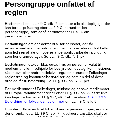
Persongruppe omfattet af
reglen
Bestemmelsen i LL § 9 C, stk. 7, omfatter alle skattepligtige, der
kan foretage fradrag efter LL § 9 C, herunder den
persongruppe, som også er omfattet af LL § 16 om
personalegoder.
Beskatningen gælder derfor bl.a. for personer, der får
arbejdsgiverbetalt befordring som led i ansættelsesforhold eller
som led i en aftale om ydelse af personligt arbejde i øvrigt, fx
som honorarmodtager. Se LL § 9 C, stk. 7, 1. pkt.
Beskatningen gælder bl.a. også, hvis en person er valgt til
medlem af eller medhjælp for bestyrelser, udvalg, kommissioner,
råd, nævn eller andre kollektive organer, herunder Folketinget,
regionsråd og kommunalbestyrelser, og som en del af dette
arbejde får fri befordring. Se LL § 9 C, stk. 7, 2. pkt.
For medlemmer af Folketinget, ministre og danske medlemmer
af Europa-Parlamentet gælder efter LL § 9 C, stk. 8, at de ikke
kan tage fradrag efter LL § 9 C, stk. 1-4. Se afsnit
C.A.4.3.3.2.5
Befordring for folketingsmedlemmer
om LL § 9 C, stk. 8.
Hvis der udleveres fx et frikort til andre persongrupper, end de,
der er omfattet af LL § 9 C, stk. 7, fx tidligere ansatte, skal der