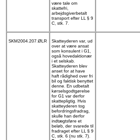
være tale om
skattefri,
arbejdsgiverbetalt
transport efter LL § 9
C, stk. 7.
SKM2004.207.ØLR
Skatteyderen var, ud
over at være ansat
som konsulent i G1,
også hovedaktionær
i et selskab.
Skatteyderen blev
anset for at have
haft rådighed over fri
bil og faktisk benyttet
denne. En udbetalt
kørselsgodtgørelse
for G1 var derfor
skattepligtig. Hvis
skatteyderen tog
befordringsfradrag,
skulle han derfor
indtægtsføre et
beløb, der svarede til
fradraget efter LL § 9
C, stk. 6 (nu stk. 7).