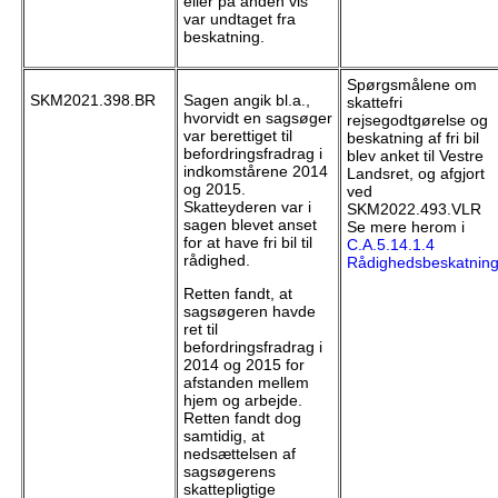
eller på anden vis
var undtaget fra
beskatning.
Spørgsmålene om
SKM2021.398.BR
Sagen angik bl.a.,
skattefri
hvorvidt en sagsøger
rejsegodtgørelse og
var berettiget til
beskatning af fri bil
befordringsfradrag i
blev anket til Vestre
indkomstårene 2014
Landsret, og afgjort
og 2015.
ved
Skatteyderen var i
SKM2022.493.VLR
sagen blevet anset
Se mere herom i
for at have fri bil til
C.A.5.14.1.4
rådighed.
Rådighedsbeskatnin
Retten fandt, at
sagsøgeren havde
ret til
befordringsfradrag i
2014 og 2015 for
afstanden mellem
hjem og arbejde.
Retten fandt dog
samtidig, at
nedsættelsen af
sagsøgerens
skattepligtige