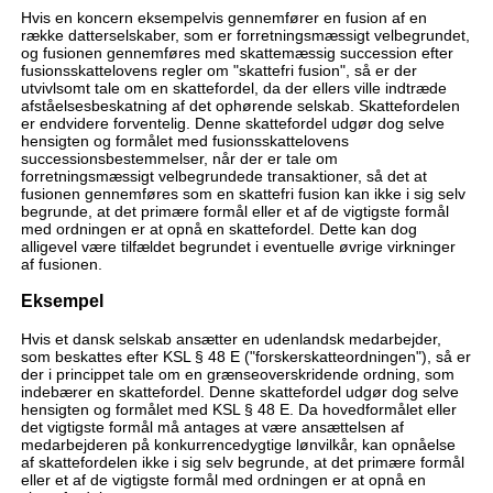
Hvis en koncern eksempelvis gennemfører en fusion af en
række datterselskaber, som er forretningsmæssigt velbegrundet,
og fusionen gennemføres med skattemæssig succession efter
fusionsskattelovens regler om "skattefri fusion", så er der
utvivlsomt tale om en skattefordel, da der ellers ville indtræde
afståelsesbeskatning af det ophørende selskab. Skattefordelen
er endvidere forventelig. Denne skattefordel udgør dog selve
hensigten og formålet med fusionsskattelovens
successionsbestemmelser, når der er tale om
forretningsmæssigt velbegrundede transaktioner, så det at
fusionen gennemføres som en skattefri fusion kan ikke i sig selv
begrunde, at det primære formål eller et af de vigtigste formål
med ordningen er at opnå en skattefordel. Dette kan dog
alligevel være tilfældet begrundet i eventuelle øvrige virkninger
af fusionen.
Eksempel
Hvis et dansk selskab ansætter en udenlandsk medarbejder,
som beskattes efter KSL § 48 E ("forskerskatteordningen"), så er
der i princippet tale om en grænseoverskridende ordning, som
indebærer en skattefordel. Denne skattefordel udgør dog selve
hensigten og formålet med KSL § 48 E. Da hovedformålet eller
det vigtigste formål må antages at være ansættelsen af
medarbejderen på konkurrencedygtige lønvilkår, kan opnåelse
af skattefordelen ikke i sig selv begrunde, at det primære formål
eller et af de vigtigste formål med ordningen er at opnå en