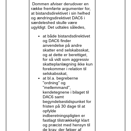
Dommen afviser derudover en
række fremførte argumenter for,
at bistandsdirektivet i sin helhed
og ændringsdirektivet DAC6 i
særdeleshed skulle være
ugyldigt. Det udtales således,
at både bistandsdirektivet
og DAC6 finder
anvendelse på andre
skatter end selskabsskat,
og at dette er berettiget,
for så vidt som aggressiv
skatteplanlægning ikke kun
forekommer i relation til
selskabsskat,
at bl.a. begreberne
"ordning" og
"mellemmand",
kendetegnene i bilaget til
DAC6 samt
begyndelsestidspunket for
fristen på 30 dage til at
opfylde
indberetningspligten er
fastlagt tilstrækkeligt klart
og præcist med hensyn til
de krav, der følger af