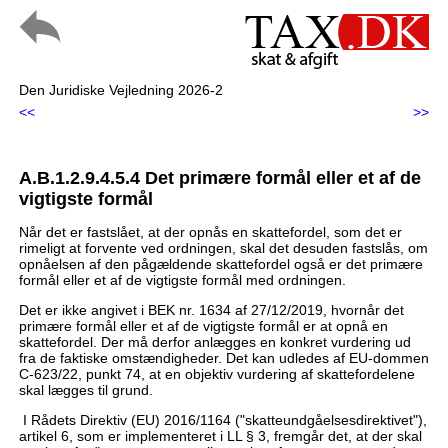
Den Juridiske Vejledning 2026-2
<<
>>
A.B.1.2.9.4.5.4 Det primære formål eller et af de
vigtigste formål
Når det er fastslået, at der opnås en skattefordel, som det er
rimeligt at forvente ved ordningen, skal det desuden fastslås, om
opnåelsen af den pågældende skattefordel også er det primære
formål eller et af de vigtigste formål med ordningen.
Det er ikke angivet i BEK nr. 1634 af 27/12/2019, hvornår det
primære formål eller et af de vigtigste formål er at opnå en
skattefordel. Der må derfor anlægges en konkret vurdering ud
fra de faktiske omstændigheder. Det kan udledes af EU-dommen
C-623/22, punkt 74, at en objektiv vurdering af skattefordelene
skal lægges til grund.
I Rådets Direktiv (EU) 2016/1164 ("skatteundgåelsesdirektivet"),
artikel 6, som er implementeret i LL § 3, fremgår det, at der skal