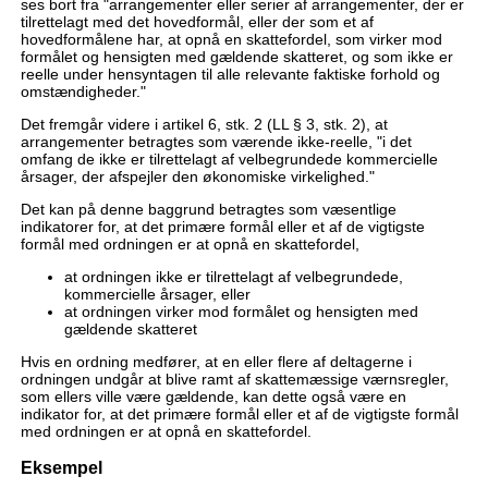
ses bort fra "arrangementer eller serier af arrangementer, der er
tilrettelagt med det hovedformål, eller der som et af
hovedformålene har, at opnå en skattefordel, som virker mod
formålet og hensigten med gældende skatteret, og som ikke er
reelle under hensyntagen til alle relevante faktiske forhold og
omstændigheder."
Det fremgår videre i artikel 6, stk. 2 (LL § 3, stk. 2), at
arrangementer betragtes som værende ikke-reelle, "i det
omfang de ikke er tilrettelagt af velbegrundede kommercielle
årsager, der afspejler den økonomiske virkelighed."
Det kan på denne baggrund betragtes som væsentlige
indikatorer for, at det primære formål eller et af de vigtigste
formål med ordningen er at opnå en skattefordel,
at ordningen ikke er tilrettelagt af velbegrundede,
kommercielle årsager, eller
at ordningen virker mod formålet og hensigten med
gældende skatteret
Hvis en ordning medfører, at en eller flere af deltagerne i
ordningen undgår at blive ramt af skattemæssige værnsregler,
som ellers ville være gældende, kan dette også være en
indikator for, at det primære formål eller et af de vigtigste formål
med ordningen er at opnå en skattefordel.
Eksempel