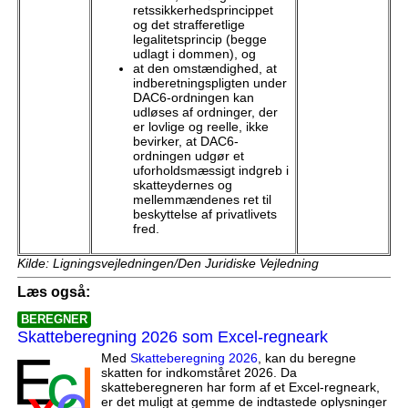
retssikkerhedsprincippet
og det strafferetlige
legalitetsprincip (begge
udlagt i dommen), og
at den omstændighed, at
indberetningspligten under
DAC6-ordningen kan
udløses af ordninger, der
er lovlige og reelle, ikke
bevirker, at DAC6-
ordningen udgør et
uforholdsmæssigt indgreb i
skatteydernes og
mellemmændenes ret til
beskyttelse af privatlivets
fred.
Kilde: Ligningsvejledningen/Den Juridiske Vejledning
Læs også:
BEREGNER
Skatteberegning 2026 som Excel-regneark
Med
Skatteberegning 2026
, kan du beregne
skatten for indkomståret 2026. Da
skatteberegneren har form af et Excel-regneark,
er det muligt at gemme de indtastede oplysninger