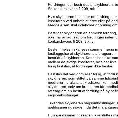
Fordringer, der bestrides af skyldneren, b
Se konkurslovens § 209, stk. 1.
Hvis skyldneren bestrider en fordring, der e
kreditoren ved anbefalet brev eller på a
Meddelelsen skal indeholde oplysning om r
Bestrider skyldneren en anmeldt fordring, b
ikke har anlagt sag om fordringen inden 3 
konkurslovens § 209, stk. 3.
Bestemmelsen skal ses i sammenhæng med 
fastlæggelse af skyldnerens afdragsordning
bestridt af skyldneren. Kendelsen skal sam
mellem de øvrige kreditorer, hvis der ikke
forlig fastslås, at fordringen ikke består.
Fastslås det ved dom eller forlig, at for
skyldneren, som stiftet på samme tidspunk
medfører i praksis, at kreditoren kun mod
skyldneren, selv om kreditoren får medhold
retssag om en bestridt fordring på ny befi
sagsomkostninger.
Tilkendes skyldneren sagsomkostninger, sk
gældssaneringssagen, da det må antages, a
Hvis gældssaneringssagen ikke sluttes m