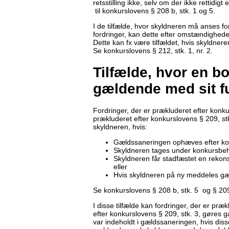
retsstilling ikke, selv om der ikke rettidig
til konkurslovens § 208 b, stk. 1 og 5.
I de tilfælde, hvor skyldneren må anses fo
fordringer, kan dette efter omstændighe
Dette kan fx være tilfældet, hvis skyldner
Se konkurslovens § 212, stk. 1, nr. 2.
Tilfælde, hvor en b
gældende med sit f
Fordringer, der er prækluderet efter konkur
prækluderet efter konkurslovens § 209, st
skyldneren, hvis:
Gældssaneringen ophæves efter ko
Skyldneren tages under konkursbeh
Skyldneren får stadfæstet en rekon
eller
Hvis skyldneren på ny meddeles gæ
Se konkurslovens § 208 b, stk. 5 og § 209,
I disse tilfælde kan fordringer, der er præk
efter konkurslovens § 209, stk. 3, gøres 
var indeholdt i gældssaneringen, hvis dis