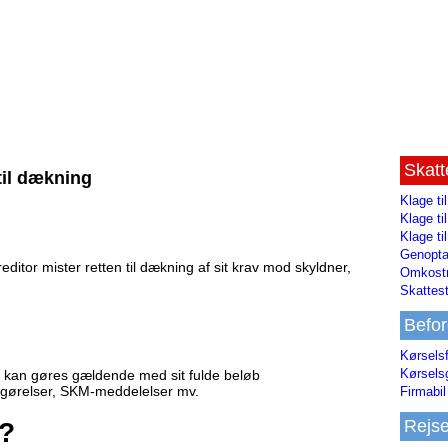
Skat
 til dækning
Klage ti
Klage t
Klage ti
Genopta
reditor mister retten til dækning af sit krav mod skyldner,
Omkostn
Skattest
Befor
Kørsels
Kørsels
ng kan gøres gældende med sit fulde beløb
fgørelser, SKM-meddelelser mv.
Firmabil 
Rejs
n?