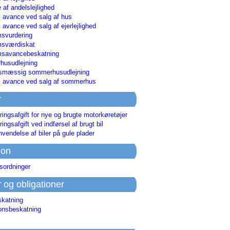
 af andelslejlighed
i avance ved salg af hus
i avance ved salg af ejerlejlighed
svurdering
msværdiskat
savancebeskatning
usudlejning
smæssig sommerhusudlejning
ri avance ved salg af sommerhus
r
ringsafgift for nye og brugte motorkøretøjer
ringsafgift ved indførsel af brugt bil
nvendelse af biler på gule plader
ion
sordninger
r og obligationer
skatning
ionsbeskatning