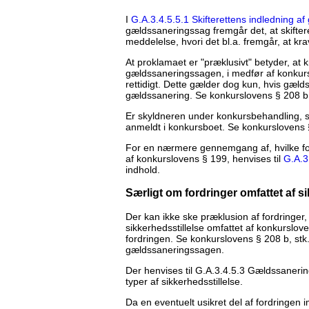
I
G.A.3.4.5.5.1 Skifterettens indledning a
gældssaneringssag fremgår det, at skifter
meddelelse, hvori det bl.a. fremgår, at kr
At proklamaet er "præklusivt" betyder, at k
gældssaneringssagen, i medfør af konkurs
rettidigt. Dette gælder dog kun, hvis gæ
gældssanering. Se konkurslovens § 208 b, 
Er skyldneren under konkursbehandling, sk
anmeldt i konkursboet. Se konkurslovens §
For en nærmere gennemgang af, hvilke fo
af konkurslovens § 199, henvises til
G.A.3
indhold.
Særligt om fordringer omfattet af si
Der kan ikke ske præklusion af fordringer, 
sikkerhedsstillelse omfattet af konkurslov
fordringen. Se konkurslovens § 208 b, stk.
gældssaneringssagen.
Der henvises til G.A.3.4.5.3 Gældssaner
typer af sikkerhedsstillelse.
Da en eventuelt usikret del af fordringen 