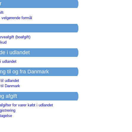
r
ift
l velgørende formål
rveafgift (boafgift)
skud
de i udlandet
i udlandet
ing til og fra Danmark
 til udlandet
 til Danmark
og afgift
afgifter for varer købt i udlandet
istrering
tagelse