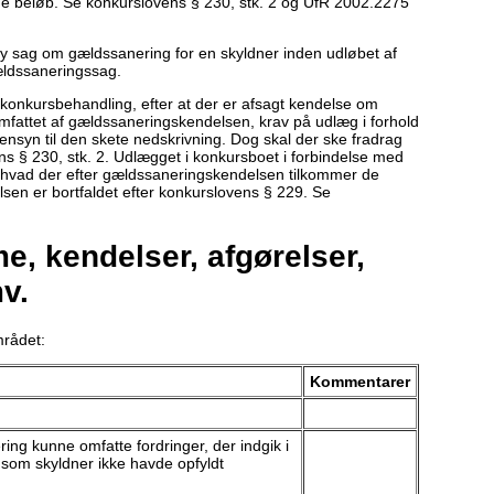
 beløb. Se konkurslovens § 230, stk. 2 og UfR 2002.2275
n ny sag om gældssanering for en skyldner inden udløbet af
ældssaneringssag.
konkursbehandling, efter at der er afsagt kendelse om
omfattet af gældssaneringskendelsen, krav på udlæg i forhold
hensyn til den skete nedskrivning. Dog skal der ske fradrag
ns § 230, stk. 2. Udlægget i konkursboet i forbindelse med
e, hvad der efter gældssaneringskendelsen tilkommer de
en er bortfaldet efter konkurslovens § 229. Se
, kendelser, afgørelser,
v.
mrådet:
Kommentarer
ng kunne omfatte fordringer, der indgik i
 som skyldner ikke havde opfyldt