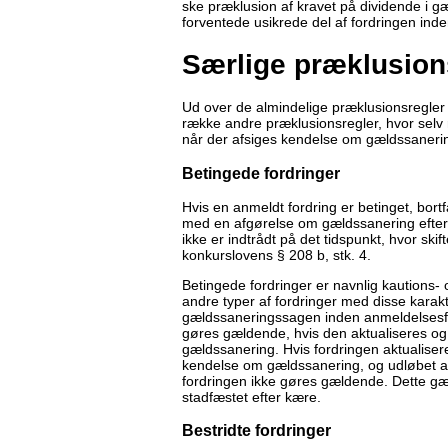
ske præklusion af kravet på dividende i 
forventede usikrede del af fordringen inde
Særlige præklusion
Ud over de almindelige præklusionsregle
række andre præklusionsregler, hvor selv r
når der afsiges kendelse om gældssaneri
Betingede fordringer
Hvis en anmeldt fordring er betinget, bortf
med en afgørelse om gældssanering efter k
ikke er indtrådt på det tidspunkt, hvor sk
konkurslovens § 208 b, stk. 4.
Betingede fordringer er navnlig kautions-
andre typer af fordringer med disse karakte
gældssaneringssagen inden anmeldelsesfri
gøres gældende, hvis den aktualiseres og
gældssanering. Hvis fordringen aktualisere
kendelse om gældssanering, og udløbet af 
fordringen ikke gøres gældende. Dette gæ
stadfæstet efter kære.
Bestridte fordringer