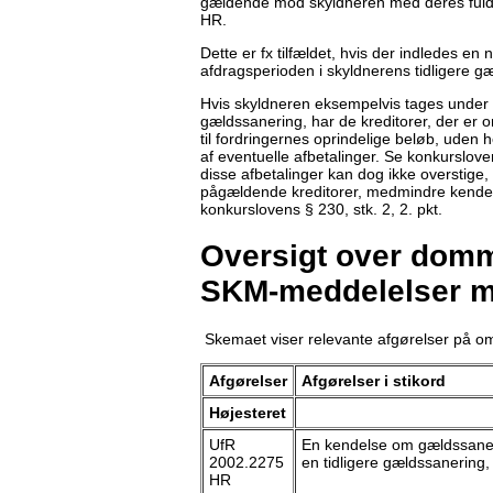
gældende mod skyldneren med deres fulde
HR.
Dette er fx tilfældet, hvis der indledes e
afdragsperioden i skyldnerens tidligere g
Hvis skyldneren eksempelvis tages under 
gældssanering, har de kreditorer, der er 
til fordringernes oprindelige beløb, uden 
af eventuelle afbetalinger. Se konkurslove
disse afbetalinger kan dog ikke overstig
pågældende kreditorer, medmindre kendels
konkurslovens § 230, stk. 2, 2. pkt.
Oversigt over domme
SKM-meddelelser m
Skemaet viser relevante afgørelser på o
Afgørelser
Afgørelser i stikord
Højesteret
UfR
En kendelse om gældssaneri
2002.2275
en tidligere gældssanering,
HR