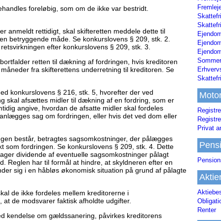
Fremleje
ehandles foreløbig, som om de ikke var bestridt.
Skattefr
Skattefr
r anmeldt rettidigt, skal skifteretten meddele dette til
Ejendom
nden betryggende måde. Se konkurslovens § 209, stk. 2.
Ejendo
etsvirkningen efter konkurslovens § 209, stk. 3.
Ejendom
Sommerh
ortfalder retten til dækning af fordringen, hvis kreditoren
måneder fra skifterettens underretning til kreditoren. Se
Erhverv
Skattef
konkurslovens § 216, stk. 5, hvorefter der ved
Moto
 skal afsættes midler til dækning af en fordring, som er
tidig angive, hvordan de afsatte midler skal fordeles
Registre
 anlægges sag om fordringen, eller hvis det ved dom eller
Registre
Privat a
dringen består, betragtes sagsomkostninger, der pålægges
Pens
t som fordringen. Se konkurslovens § 209, stk. 4. Dette
tager dividende af eventuelle sagsomkostninger pålagt
Pension
. Reglen har til formål at hindre, at skyldneren efter en
nder sig i en håbløs økonomisk situation på grund af pålagte
Aktie
Aktiebe
al de ikke fordeles mellem kreditorerne i
t de modsvarer faktisk afholdte udgifter.
Obligat
Renter
ed kendelse om gældssanering, påvirkes kreditorens