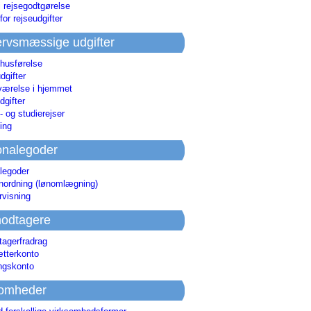
i rejsegodtgørelse
for rejseudgifter
rvsmæssige udgifter
 husførelse
dgifter
værelse i hjemmet
dgifter
 og studierejser
ing
onalegoder
legoder
ønordning (lønomlægning)
rvisning
odtagere
agerfradrag
tterkonto
ingskonto
somheder