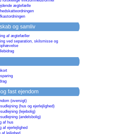
d forskellige virksomhedsformer
jdende ægtefælle
hedskatteordningen
afkastordningen
skab og samliv
ing af ægtefæller
ing ved separation, skilsmisse og
sophævelse
lebidrag
ikort
sparing
drag
 og fast ejendom
endom (oversigt)
udlejning (hus og ejerlejlighed)
udlejning (lejebolig)
udlejning (andelsbolig)
g af hus
g af ejerlejlighed
 af lejlighed