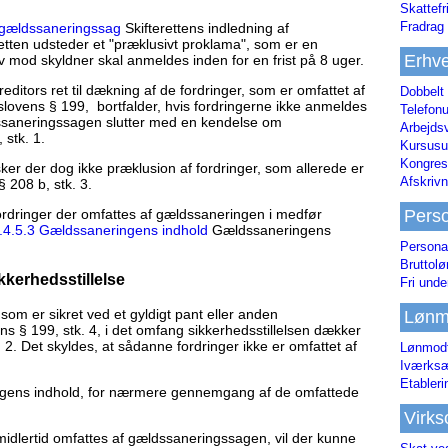
Skattefr
Fradrag 
f gældssaneringssag
Skifterettens indledning af
etten udsteder et "præklusivt proklama", som er en
Erhve
av mod skyldner skal anmeldes inden for en frist på 8 uger.
reditors ret til dækning af de fordringer, som er omfattet af
Dobbelt
lovens § 199, bortfalder, hvis fordringerne ikke anmeldes
Telefonu
ldssaneringssagen slutter med en kendelse om
Arbejds
stk. 1.
Kursusu
Kongres-
er der dog ikke præklusion af fordringer, som allerede er
Afskrivn
 208 b, stk. 3.
Pers
rdringer der omfattes af gældssaneringen i medfør
.4.5.3 Gældssaneringens indhold
Gældssaneringens
Persona
Bruttol
kkerhedsstillelse
Fri unde
som er sikret ved et gyldigt pant eller anden
Lønm
ens § 199, stk. 4, i det omfang sikkerhedsstillelsen dækker
 2. Det skyldes, at sådanne fordringer ikke er omfattet af
Lønmodt
Iværksæ
Etabler
ingens indhold, for nærmere gennemgang af de omfattede
Virk
imidlertid omfattes af gældssaneringssagen, vil der kunne