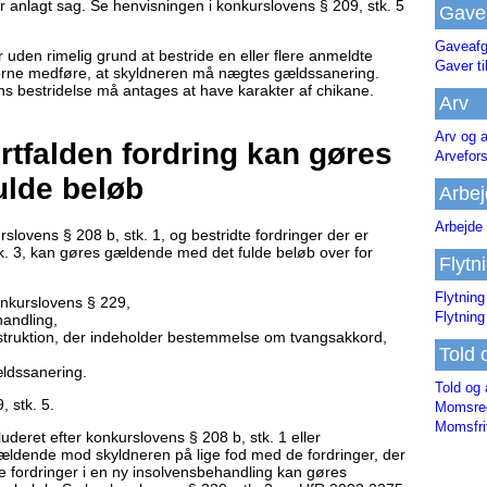
t er anlagt sag. Se henvisningen i konkurslovens § 209, stk. 5
Gave
Gaveafg
r uden rimelig grund at bestride en eller flere anmeldte
Gaver ti
derne medføre, at skyldneren må nægtes gældssanering.
ens bestridelse må antages at have karakter af chikane.
Arv
Arv og a
ortfalden fordring kan gøres
Arvefor
ulde beløb
Arbej
Arbejde 
slovens § 208 b, stk. 1, og bestridte fordringer der er
k. 3, kan gøres gældende med det fulde beløb over for
Flytn
Flytning
nkurslovens § 229,
Flytning
andling,
struktion, der indeholder bestemmelse om tvangsakkord,
Told 
ldssanering.
Told og 
 stk. 5.
Momsreg
Momsfri
luderet efter konkurslovens § 208 b, stk. 1 eller
gældende mod skyldneren på lige fod med de fordringer, der
se fordringer i en ny insolvensbehandling kan gøres