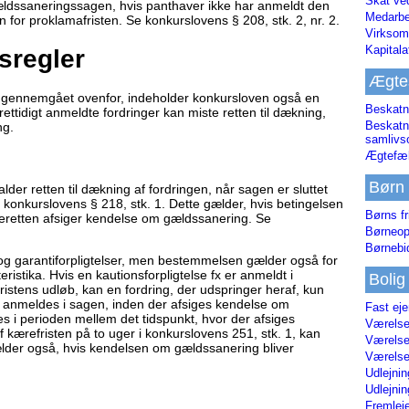
Skat ve
gældssaneringssagen, hvis panthaver ikke har anmeldt den
Medarbe
n for proklamafristen. Se konkurslovens § 208, stk. 2, nr. 2.
Virksom
Kapital
sregler
Ægte
r gennemgået ovenfor, indeholder konkursloven også en
Beskatn
ettidigt anmeldte fordringer kan miste retten til dækning,
Beskatn
ng.
samliv
Ægtefæl
Børn
alder retten til dækning af fordringen, når sagen er sluttet
onkurslovens § 218, stk. 1. Dette gælder, hvis betingelsen
Børns fr
ifteretten afsiger kendelse om gældssanering. Se
Børneop
Børnebi
 og garantiforpligtelser, men bestemmelsen gælder også for
ristika. Hvis en kautionsforpligtelse fx er anmeldt i
Bolig
stens udløb, kan en fordring, der udspringer heraf, kun
 anmeldes i sagen, inden der afsiges kendelse om
Fast ej
s i perioden mellem det tidspunkt, hvor der afsiges
Værelses
kærefristen på to uger i konkurslovens 251, stk. 1, kan
Værelses
lder også, hvis kendelsen om gældssanering bliver
Værelses
Udlejnin
Udlejnin
Fremleje