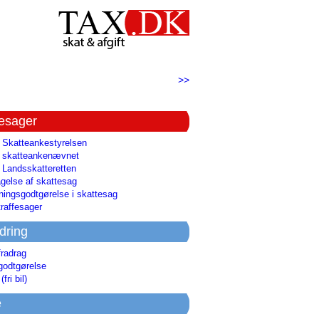
>>
tesager
l Skatteankestyrelsen
il skatteankenævnet
l Landsskatteretten
gelse af skattesag
ingsgodtgørelse i skattesag
raffesager
dring
fradrag
godtgørelse
(fri bil)
e