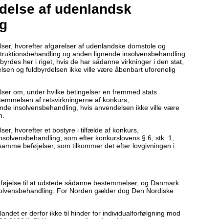
delse af udenlandsk
ng
lser, hvorefter afgørelser af udenlandske domstole og
ruktionsbehandling og anden lignende insolvensbehandling
yrdes her i riget, hvis de har sådanne virkninger i den stat,
lsen og fuldbyrdelsen ikke ville være åbenbart uforenelig
lser om, under hvilke betingelser en fremmed stats
temmelsen af retsvirkningerne af konkurs,
nde insolvensbehandling, hvis anvendelsen ikke ville være
n.
r, hvorefter et bostyre i tilfælde af konkurs,
insolvensbehandling, som efter konkurslovens § 6, stk. 1,
 samme beføjelser, som tilkommer det efter lovgivningen i
 beføjelse til at udstede sådanne bestemmelser, og Danmark
solvensbehandling. For Norden gælder dog Den Nordiske
ndet er derfor ikke til hinder for individualforfølgning mod