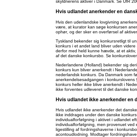
skyldnerens aktiver i Danmark. Se UfR 
Hvis udlandet anerkender en dans
Hvis den udenlandske lovgivning anerkend
være, at kurator kan søge konkursen anerk
ophør, og der sker en overførsel af aktive
Tyskland bekender sig konkursretligt til u
konkurs i et andet land bliver uden videre
derfor med held kunne hævde, at et aktiv, d
af det danske konkursbo. Se konkursloven
Nederlandene (Holland) bekender sig derim
konkurs kun bliver anerkendt i Nederlande
nederlandsk konkurs. Da Danmark som føl
anerkendelsesadgangen i konkurslovens §
konkurs heller ikke blive anerkendt i Ned
ikke forventes udleveret til det danske ko
Hvis udlandet ikke anerkender en
Hvis udlandet ikke anerkender det danske 
ikke inddrages under den danske konkurs. 
individualforfølgning i aktivet i udlandet 
individualforfølgning, men provenuet ved 
ligestilling af fordringshaverne i konkurs
acontoudlodning. Modtager fordringshaver 