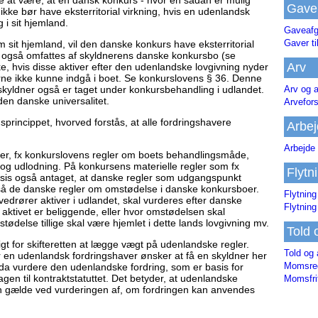
 at være, at en dansk konkurs - hvor en sådan er mulig
Gave
kke bør have eksterritorial virkning, hvis en udenlandsk
 i sit hjemland.
Gaveafg
Gaver ti
sit hjemland, vil den danske konkurs have eksterritorial
et også omfattes af skyldnerens danske konkursbo (se
Arv
e, hvis disse aktiver efter den udenlandske lovgivning nyder
verne ikke kunne indgå i boet. Se konkurslovens § 36. Denne
Arv og a
skyldner også er taget under konkursbehandling i udlandet.
en danske universalitet.
Arvefor
rincippet, hvorved forstås, at alle fordringshavere
Arbej
Arbejde 
gler, fx konkurslovens regler om boets behandlingsmåde,
g og udlodning. På konkursens materielle regler som fx
Flytn
ksis også antaget, at danske regler som udgangspunkt
 de danske regler om omstødelse i danske konkursboer.
Flytning
 vedrører aktiver i udlandet, skal vurderes efter danske
Flytning
 aktivet er beliggende, eller hvor omstødelsen skal
delse tillige skal være hjemlet i dette lands lovgivning mv.
Told 
gt for skifteretten at lægge vægt på udenlandske regler.
Told og 
or en udenlandsk fordringshaver ønsker at få en skyldner her
Momsreg
å da vurdere den udenlandske fordring, som er basis for
n til kontraktstatuttet. Det betyder, at udenlandske
Momsfri
n gælde ved vurderingen af, om fordringen kan anvendes