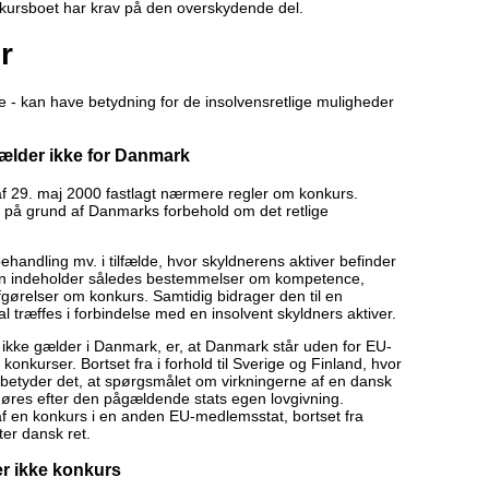
nkursboet har krav på den overskydende del.
r
rale - kan have betydning for de insolvensretlige muligheder
ælder ikke for Danmark
f 29. maj 2000 fastlagt nærmere regler om konkurs.
t på grund af Danmarks forbehold om det retlige
ndling mv. i tilfælde, hvor skyldnerens aktiver befinder
gen indeholder således bestemmelser om kompetence,
fgørelser om konkurs. Samtidig bidrager den til en
al træffes i forbindelse med en insolvent skyldners aktiver.
ikke gælder i Danmark, er, at Danmark står uden for EU-
nkurser. Bortset fra i forhold til Sverige og Finland, hvor
etyder det, at spørgsmålet om virkningerne af en dansk
øres efter den pågældende stats egen lovgivning.
f en konkurs i en anden EU-medlemsstat, bortset fra
ter dansk ret.
er ikke konkurs