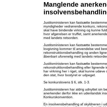
Manglende anerken
insolvensbehandli
Justitsministeren kan fastsætte bestemme
myndigheder vedrørende konkurs, rekonst
skal have bindende virkning og kunne fuldb
hvor afgørelsen er truffet, samt anerkende
med landets retsorden.
Justitsministeren kan fastsætte bestemme
lovgivning kommer til anvendelse ved bes
rekonstruktionsbehandling og anden ligne
åbenbart uforenelig med landets retsorde
Justitsministeren kan fastsætte bestemmelse
rekonstruktionsbehandling eller lignende 
har virkning her i riget, skal kunne udøve
den stat, hvor bostyret er udpeget.
Se konkurslovens § 6, stk. 1-3.
Justitsministeren har aldrig udnyttet sin
anerkender derfor ikke en udenlandsk in
Konkurskonvention.
En insolvensbehandling af skyldneren i udla