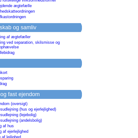
d forskellige virksomhedsformer
jdende ægtefælle
hedskatteordningen
afkastordningen
skab og samliv
ing af ægtefæller
ing ved separation, skilsmisse og
sophævelse
lebidrag
ikort
sparing
drag
 og fast ejendom
endom (oversigt)
udlejning (hus og ejerlejlighed)
udlejning (lejebolig)
udlejning (andelsbolig)
g af hus
g af ejerlejlighed
 af lejlighed