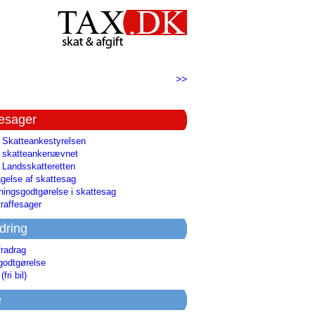
>>
tesager
l Skatteankestyrelsen
il skatteankenævnet
l Landsskatteretten
gelse af skattesag
ingsgodtgørelse i skattesag
raffesager
dring
fradrag
godtgørelse
(fri bil)
e