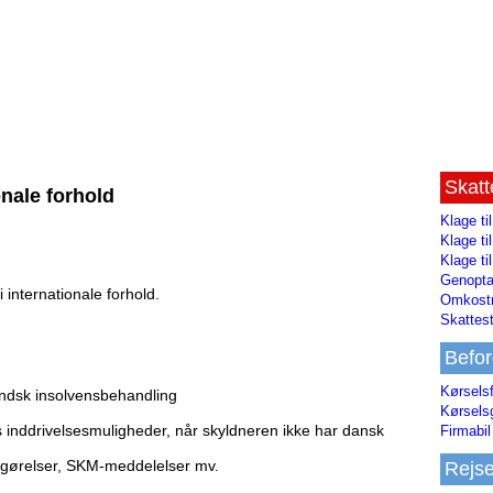
Skat
onale forhold
Klage ti
Klage t
Klage ti
Genopta
 internationale forhold.
Omkostn
Skattest
Befor
Kørsels
ndsk insolvensbehandling
Kørsels
inddrivelsesmuligheder, når skyldneren ikke har dansk
Firmabil 
fgørelser, SKM-meddelelser mv.
Rejs