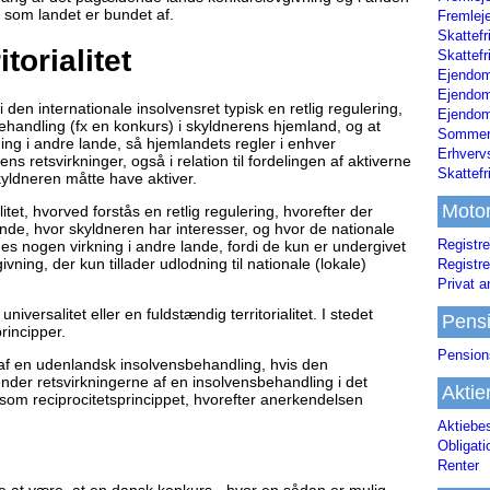
, som landet er bundet af.
Fremleje
Skattefr
torialitet
Skattefr
Ejendom
Ejendo
s i den internationale insolvensret typisk en retlig regulering,
Ejendom
ehandling (fx en konkurs) i skyldnerens hjemland, og at
Sommerh
ing i andre lande, så hjemlandets regler i enhver
Erhverv
 retsvirkninger, også i relation til fordelingen af aktiverne
Skattef
yldneren måtte have aktiver.
Moto
litet, hvorved forstås en retlig regulering, hvorefter der
nde, hvor skyldneren har interesser, og hvor de nationale
Registre
ges nogen virkning i andre lande, fordi de kun er undergivet
ivning, der kun tillader udlodning til nationale (lokale)
Registre
Privat a
versalitet eller en fuldstændig territorialitet. I stedet
Pens
rincipper.
Pension
af en udenlandsk insolvensbehandling, hvis den
der retsvirkningerne af en insolvensbehandling i det
Aktie
som reciprocitetsprincippet, hvorefter anerkendelsen
Aktiebe
Obligat
Renter