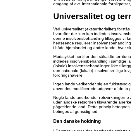
omgang af evt. internationale forpligtelser
Universalitet og terri
Ved universalitet (eksterritorialitet) forstå
hvorefter der kun kan indledes insolvensb
denne insolvensbehandling tillægges virkn
henseende regulerer insolvensbehandlingens
i både hjemlandet og andre lande, hvor sk
Modstykket hertil er den såkaldte territoria
indledes insolvensbehandling i samtlige la
(lokale) insolvensbehandlinger ikke tillæg
den nationale (lokale) insolvensretlige lovg
fordringshavere.
Ingen lande vedkender sig en fuldstændig uni
anvendes modificerede udgaver af de to p
Nogle lande anerkender retsvirkningerne 
udenlandske retsorden tilsvarende anerken
pågældende land. Dette princip betegnes 
betinges af gensidighed.
Den danske holdning