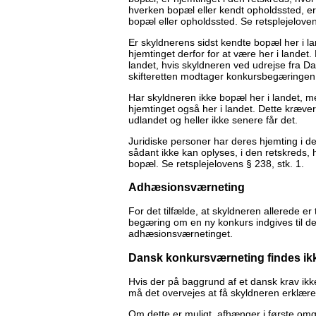
hverken bopæl eller kendt opholdssted, er 
bopæl eller opholdssted. Se retsplejelove
Er skyldnerens sidst kendte bopæl her i l
hjemtinget derfor for at være her i landet
landet, hvis skyldneren ved udrejse fra D
skifteretten modtager konkursbegæringen
Har skyldneren ikke bopæl her i landet, m
hjemtinget også her i landet. Dette kræve
udlandet og heller ikke senere får det.
Juridiske personer har deres hjemting i den
sådant ikke kan oplyses, i den retskreds,
bopæl. Se retsplejelovens § 238, stk. 1.
Adhæsionsværneting
For det tilfælde, at skyldneren allerede e
begæring om en ny konkurs indgives til de
adhæsionsværnetinget.
Dansk konkursværneting findes ik
Hvis der på baggrund af et dansk krav ikk
må det overvejes at få skyldneren erklær
Om dette er muligt, afhænger i første om