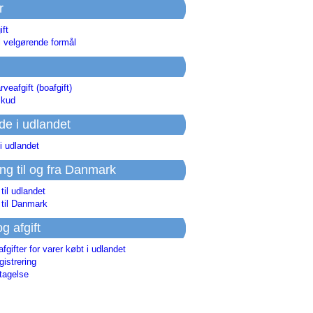
r
ift
l velgørende formål
rveafgift (boafgift)
skud
de i udlandet
i udlandet
ing til og fra Danmark
 til udlandet
 til Danmark
og afgift
afgifter for varer købt i udlandet
istrering
tagelse