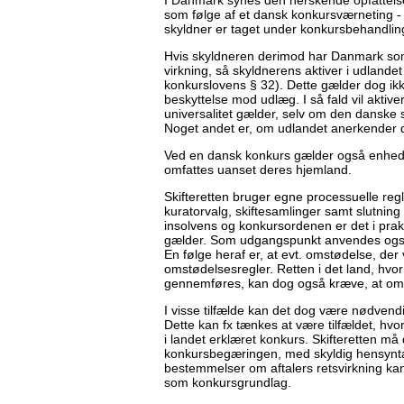
I Danmark synes den herskende opfattelse
som følge af et dansk konkursværneting - i
skyldner er taget under konkursbehandling
Hvis skyldneren derimod har Danmark som 
virkning, så skyldnerens aktiver i udland
konkurslovens § 32). Dette gælder dog ikk
beskyttelse mod udlæg. I så fald vil akti
universalitet gælder, selv om den danske 
Noget andet er, om udlandet anerkender d
Ved en dansk konkurs gælder også enhedsp
omfattes uanset deres hjemland.
Skifteretten bruger egne processuelle re
kuratorvalg, skiftesamlinger samt slutnin
insolvens og konkursordenen er det i pra
gælder. Som udgangspunkt anvendes også
En følge heraf er, at evt. omstødelse, der
omstødelsesregler. Retten i det land, hvor
gennemføres, kan dog også kræve, at omstø
I visse tilfælde kan det dog være nødvendi
Dette kan fx tænkes at være tilfældet, hv
i landet erklæret konkurs. Skifteretten m
konkursbegæringen, med skyldig hensyntage
bestemmelser om aftalers retsvirkning ka
som konkursgrundlag.