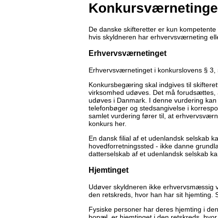
Konkursværnetinge
De danske skifteretter er kun kompetente 
hvis skyldneren har erhvervsværneting elle
Erhvervsværnetinget
Erhvervsværnetinget i konkurslovens § 3, 
Konkursbegæring skal indgives til skifter
virksomhed udøves. Det må forudsættes, 
udøves i Danmark. I denne vurdering kan b
telefonbøger og stedsangivelse i korresp
samlet vurdering fører til, at erhvervsvær
konkurs her.
En dansk filial af et udenlandsk selskab kan
hovedforretningssted - ikke danne grundl
datterselskab af et udenlandsk selskab k
Hjemtinget
Udøver skyldneren ikke erhvervsmæssig vir
den retskreds, hvor han har sit hjemting. 
Fysiske personer har deres hjemting i den
bopæl, er hjemtinget i den retskreds, hvo