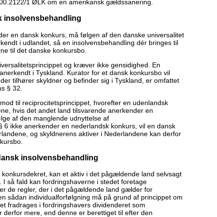
2000.2122/1 ØLK om en amerikansk gældssanering.
k insolvensbehandling
er en dansk konkurs, må følgen af den danske universalitet
endt i udlandet, så en insolvensbehandling dér bringes til
rne til det danske konkursbo.
niversalitetsprincippet og kræver ikke gensidighed. En
 anerkendt i Tyskland. Kurator for et dansk konkursbo vil
er tilhører skyldner og befinder sig i Tyskland, er omfattet
s § 32.
od til reciprocitetsprincippet, hvorefter en udenlandsk
ne, hvis det andet land tilsvarende anerkender en
ge af den manglende udnyttelse af
 6 ikke anerkender en nederlandsk konkurs, vil en dansk
erlandene, og skyldnerens aktiver i Nederlandene kan derfor
nkursbo.
 dansk insolvensbehandling
konkursdekret, kan et aktiv i det pågældende land selvsagt
I så fald kan fordringshaverne i stedet foretage
efter de regler, der i det pågældende land gælder for
en sådan individualforfølgning må på grund af princippet om
boet fradrages i fordringshavers dividenderet som
derfor mere, end denne er berettiget til efter den