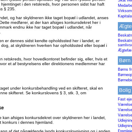
Skat ve
hjemtinget i den retskreds, hvor personen sidst har haft
Medarbe
ns § 235.
Virksom
Kapital
andet, og har skyldneren ikke taget bopæl i udlandet, anses
. Dette medfører, at der kan afsiges konkursdekret her i
Ægte
anmark endnu ikke har taget bopæl i udlandet, når
.
Beskatn
en er dennes sidst kendte opholdssted her i landet, er
Beskatn
samliv
r dog, at skyldneren hverken har opholdssted eller bopæl i
Ægtefæl
 retskreds, hvor hovedkontoret befinder sig, eller, hvis et
Børn
 hvor et af bestyrelsens eller direktionens medlemmer har
Børns fr
Børneop
Børnebi
r taget under konkursbehandling ved en skifteret, skal en
Bolig
nne skifteret. Se konkurslovens § 3, stk. 3, om
Fast ej
Værelses
ke
Værelses
Værelses
e kan afsiges konkursdekret over skyldneren her i landet,
Udlejnin
et konkurs i dennes hjemland.
Udlejnin
Fremleje
gang af det pågældende lands konkurslovgivning og i anden