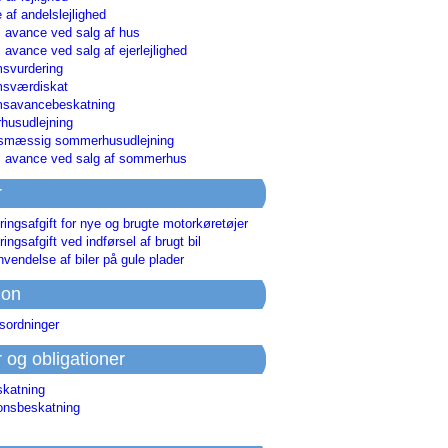
 af andelslejlighed
i avance ved salg af hus
i avance ved salg af ejerlejlighed
svurdering
msværdiskat
savancebeskatning
usudlejning
smæssig sommerhusudlejning
ri avance ved salg af sommerhus
r
ringsafgift for nye og brugte motorkøretøjer
ringsafgift ved indførsel af brugt bil
nvendelse af biler på gule plader
ion
sordninger
r og obligationer
skatning
ionsbeskatning