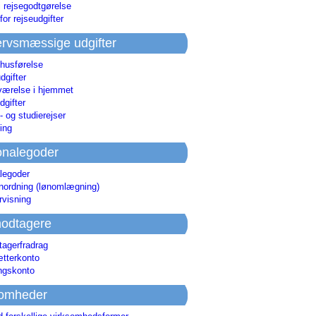
i rejsegodtgørelse
for rejseudgifter
rvsmæssige udgifter
 husførelse
dgifter
værelse i hjemmet
dgifter
 og studierejser
ing
onalegoder
legoder
ønordning (lønomlægning)
rvisning
odtagere
agerfradrag
tterkonto
ingskonto
somheder