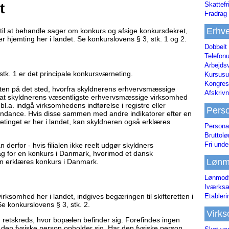
Skattefr
t
Fradrag 
Erhve
til at behandle sager om konkurs og afsige konkursdekret,
r hjemting her i landet. Se konkurslovens § 3, stk. 1 og 2.
Dobbelt
Telefonu
Arbejds
stk. 1 er det principale konkursværneting.
Kursusu
Kongres-
etten på det sted, hvorfra skyldnerens erhvervsmæssige
Afskrivn
at skyldnerens væsentligste erhvervsmæssige virksomhed
l.a. indgå virksomhedens indførelse i registre eller
Pers
ondance. Hvis disse sammen med andre indikatorer efter en
netinget er her i landet, kan skyldneren også erklæres
Persona
Bruttol
Fri unde
 derfor - hvis filialen ikke reelt udgør skyldners
ag for en konkurs i Danmark, hvorimod et dansk
Lønm
an erklæres konkurs i Danmark.
Lønmodt
Iværksæ
ksomhed her i landet, indgives begæringen til skifteretten i
Etabler
Se konkurslovens § 3, stk. 2.
Virk
 retskreds, hvor bopælen befinder sig. Forefindes ingen
r den fysiske person opholder sig. Har den fysiske person