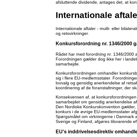
afsluttende dividende, antages det, at ko
Internationale aftale
Internationale aftaler - multi- eller bilate
og retsvirkninger.
Konkursforordning nr. 1346/2000 g
Rådet har med forordning nr. 1346/2000 a
Forordningen gælder dog ikke her i lande
samarbejde.
Konkursforordningen omhandler konkursbeha
sig i flere EU-medlemsstater. Forordnin
lovvalg og gensidig anerkendelse af retsa
koordinering af de foranstaltninger, der sk
Konsekvensen af, at konkursforordningen 
samarbejdet om gensidig anerkendelse af ko
Den Nordiske Konkurskonvention gælder, b
konkurs i de øvrige EU-medlemsstater afg
Spørgsmålet om virkningerne i Danmark a
Sverige og Finland, afgøres tilsvarende ef
EU's inddrivelsesdirektiv omhandl